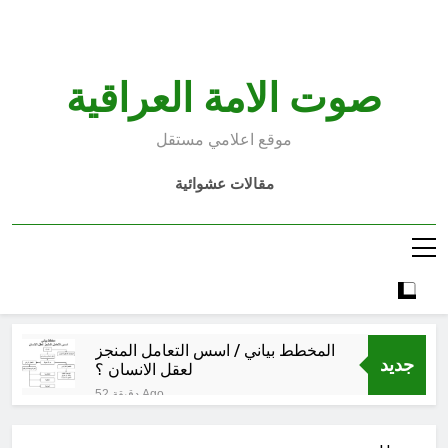
Ski
t
conten
صوت الامة العراقية
موقع اعلامي مستقل
مقالات عشوائية
المخطط بياني / اسس التعامل المنجز
جديد
لعقل الانسان ؟
52 دقيقة Ago
عْاشُورْاءُالسَّنَةُ الثَّالِثةَ عشَرَة(٢٢)
[إِنتفاضةُ صفَر…تمرُّدٌ حُسَينيٌّ][ب]