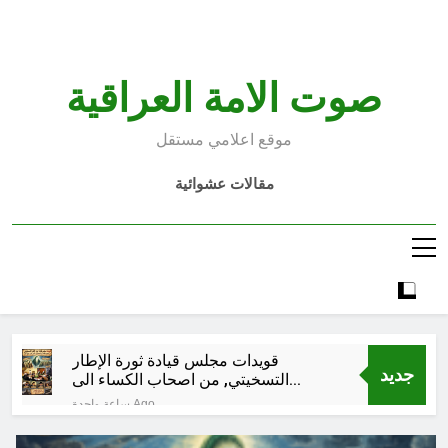
Ski
t
conten
صوت الامة العراقية
موقع اعلامي مستقل
مقالات عشوائية
قويدات مجلس قيادة ثورة الإطار
جديد
التسخيتي, من اصحاب الكساء الى
المعصوبين الاثني عشر، حجج اللات
ساعة واحدة Ago
مجلس حسيني (الاستجابة
للنصيحة)