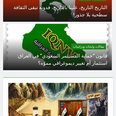
التاريخ التاريخ، علينا بالتاريخ، فدونه تبقى الثقافة
سطحية بلا جذور!
مقالات وابحاث ودراسات
قانون “حماية المستثمر السعودي” في العراق:
استثمار أم تغيير ديموغرافي مموّه؟