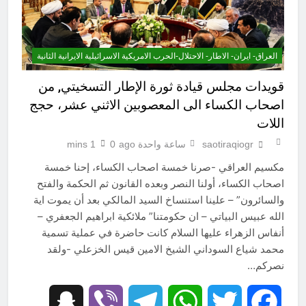
العراق- ايران- الاطار- الاحتلال-الحرب الامريكية الاسرائيلية الايرانية الثانية
قويدات مجلس قيادة ثورة الإطار التسخيتي, من
اصحاب الكساء الى المعصوبين الاثني عشر، حجج
اللات
saotiraqiogr
ساعة واحدة ago
0
1 mins
مكسيم العراقي -صرنا خمسة اصحاب الكساء، إحنا خمسة
اصحاب الكساء، أولنا النصر وبعده القانون ثم الحكمة والفتح
والسائرون” – علينا استنساخ السيد المالكي بعد أن يموت اية
الله عبيس البياتي – ان حكومتنا” ملائكية ابراهيم الجعفري –
أنفاس الزهراء عليها السلام كانت حاضرة في عملية تسمية
محمد شياع السوداني الشيخ الامين قيس الخزعلي -ولقد
نصركم…
Snapchat
Viber
Telegram
WhatsApp
Twitter
Facebook