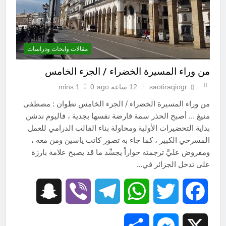
مقالات وابحاث ودراسات
من وراء المسيرة الخضراء / الجزء الخامس
saotiraqiogr
12 ساعة ago
0
1 mins
من وراء المسيرة الخضراء / الجزء الخامس تطوان : مصطفى
منيغ … أصبح الحذر سمة فارضة نفسها بجدية ، فاليوم ندشن
بداية التحضيرات الأولية ومحاولة بناء القالب الدرامي للعمل
المسرحي الكبير ، كما جاء به تصور كاتب ياسين ومن معه ،
ومفروض عليَّ ترجمته حواراً يجسِّد ما قد يصبح علامة بارزة
على تدخل الجزائر في…
Snapchat
Viber
Telegram
WhatsApp
Twitter
Facebook