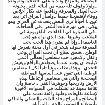
المصلحة والمزاج والدنيا على التضحية والموالاة
..ولولا وقوف ثلة طيبة من أبنائه الذين يحبونه
حب العقل والمعرفة ودافعوا عنه بكل أخلاص
ووفاء لأفتضحنا جميعاً ..ولصار العراق أثراً بعد
عين..! أحياناً نرى البعض يتحدث عن العراق وهو
يبكي ..في مهرجانات الشعر ..في الساحات
..في السيارة في اللقاءات التلفزيونية في
الملاعب وغيرها ..هذا الذي نراه هو (حب
العاطفة)..وإذا لم يقترن هذا الحب بحب
المعرفة سوف يتبخر في أول محنة يتعرض لها
الوطن ..فنحن نحتاج أن نحب العراق بوعي
وعقل ..لامجرد حب سطحي إنفعالي أعمى
لايلبث أن يجمد عندما يصطدم بالواقع ويعيش
التحدي ..وهذا يتطلب وعياً تاماً لكل المضامين
الوطنية التي تقوم على أساسها المواطنة
الصحيحة والتي هي مضامين أرتباطنا بهذه
الأرض وتاريخها وجوهرها النقي ..خاصة وأن
ثقافة معينة قد تشكلت في السنوات الأخيرة
لإشاعة تقليعات وطنية زائفة تعتمد على
المصالح والمزاج وجلد الذات والتشكي والتباكي
وأصطناع الفوضى والحنين الى أيام