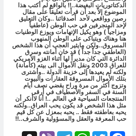
الدكتاتوريات البغيضة..!! بالواقع لم أكتب هذا
الموضوع إلاّ بعد أن قرأت تعليقاً على مقال
رصين وواقعي لأحد أصدقائنا ..وكان التعليق
لإحد المنجرفين في حب الوطن (عاطفياً
ومزاجياً ) وهو يكيل الإتهامات ويوزع الوطنيات
هنا وهناك ويتباكى على الوطن المنهوب
المسروق..ولكن مايثير العجب أن هذا الشخص
(العاطفي جداً جداً ) قد خان أمانته وسرق
الدائرة التي كان مديراً لها أثناء الغزو الأمريكي
للعراق 2003 ونقل الأموال الى بيته (كأمانة)
ولكنه لم يعيدها إلى خزينة الدولة ..وأشترى
بتلك الأموال المسروقة العقارات والبيوت
وتزوج أكثر من مرة وراح يقضي نصف أيام
السنة في السفر والأصطياف في أرقى
المنتجعات السياحية في العالم ..! أنا لاأنكر أن
مثل هذا الشخص قد يكون يحب العراق..ولكنه
يحبه بعاطفته فقط .. يحبه بمعزل عن كل قيم
حب المعرفة والعقل والمسؤولية والشرف..!!