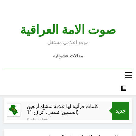
Ski
t
conten
صوت الامة العراقية
موقع اعلامي مستقل
مقالات عشوائية
كلمات قرآنية لها علاقة بمشاة أربعين
جديد
الحسين: تسقي، آثر (ح 11)
3 ساعات Ago
مجلس حسيني (دواعي نصب مآتم
العزاء الحسيني)