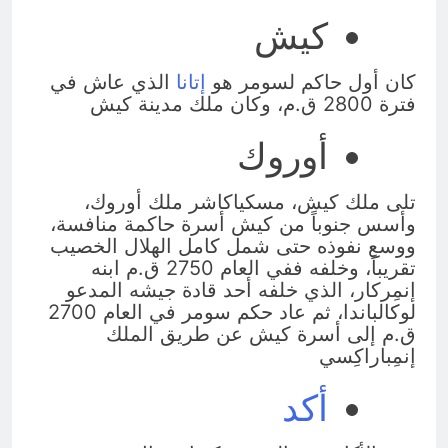
كيش
كان أول حاكم لسومر هو
إتانا
الذي عاش في
فترة 2800 ق.م، وكان ملك مدينة كيش
أوروك
تلى ملك كيش، مسكياكاشر ملك أوروك،
وأسس جنوباً من كيش أسرة حاكمة منافسة،
ووسع نفوذه حتى شمل كامل الهلال الخصيب
تقريباً، وخلفه ففي العام 2750 ق.م ابنه
إنمِركار، الذي خلفه أحد قادة جيشه المدعو
لوكالباندا، ثم عاد حكم سومر في العام 2700
ق.م إلى أسرة كيش عن طريق الملك
إنمِباراكِسي
أكد