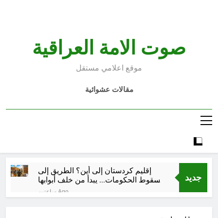
Ski
t
conten
صوت الامة العراقية
موقع اعلامي مستقل
مقالات عشوائية
إقليم كردستان إلى أين؟ الطريق إلى
جديد
سقوط الحكومات… يبدأ من خلف أبوابها
المغلقة
ساعتين Ago
كتابات رد عن لماذا أخذ الحسين معه
النساء والأطفال الى كربلاء؟ (ح 5)