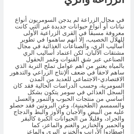
في مجال الزراعة لم يدجن السومريون أنواع
نباتات أو أنواع حيوانات جديدة غير التي كانت
معروفة مسبقاً في القرى الزراعية الأولى
للهلال الخصيب، إلا أنهم ساهموا في تطوير
أساليب الري، والصناعات الغذائية في مجال
مشتقات الألبان، لكن اعتماد أساليب الري
الصناعي عبر شق القنوات وغمر الحقول
بالمياه يعتبر من أهم عوامل تملح التربة الذي
ساهم لاحقاً في ضعف الإنتاج الزراعي والتدهور
الاقتصادي-الاجتماعي للعديد من المدن
السومرية، وحسب الدراسات الحالية فقد كان
السجل الغذائي في سومر يتكون بشكل
أساسي من منتجات الحبوب والتمور والعسل
والسمسم (الطحينية)، وعن البروتين فقد حصلو
عليه من البيض والأجبان والأوز والبط والدجاج
والجراد، وقليلاً من الحيوانات الكبرة كالبقر
والحمير والخنازير والغنم والماعز، كما
اصطادوا الأرانب والخنزير البري والماعز