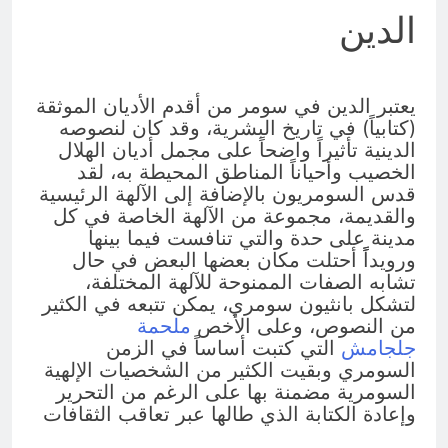
الدين
يعتبر الدين في سومر من أقدم الأديان الموثقة
(كتابياً) في تاريخ البشرية، وقد كان لنصوصه
الدينية تأثيراً واضحاً على مجمل أديان الهلال
الخصيب وأحياناً المناطق المحيطة به، لقد
قدس السومريون بالإضافة إلى الآلهة الرئيسية
والقديمة، مجموعة من الآلهة الخاصة في كل
مدينة على حدة والتي تنافست فيما بينها
ورويداًً أحتلت مكان بعضها البعض في حال
تشابه الصفات الممنوحة للآلهة المختلفة،
لتشكل بانثيون سومري، يمكن تتبعه في الكثير
من النصوص، وعلى الأخص
ملحمة
جلجامش
التي كتبت أساساً في الزمن
السومري وبقيت الكثير من الشخصيات الإلهية
السومرية مضمنة بها على الرغم من التحرير
وإعادة الكتابة الذي طالها عبر تعاقب الثقافات