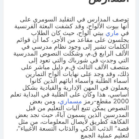
توصف المدارس في التقليد السومري على
أنها بيوت الألواح، وقد كشفت البعثة الفرنسية
في
ماري
بيتي ألواح، حيث كان الطلاب
يجلسون على مقاعد من الأجر، كما أن قوائم
الكلمات تشير إلى وجود نظام مدرسي في
الألف الرابع ق.م، وشكلت النصوص المدرسية
التي وجدت في شورباك والتي تعود إلى
منتصف الألف الثالث ق.م دليل مباشر على
ذلك، وقد وجد على نهايات ألواح التمارين
أسماء الطلبة وأسماء ابائهم الذين كانوا
يعملون في المهن الإدارية والقيادية بشكل
أساسي، هذا وكان على الطلبة في البداية تعلم
2000 مقطع-رمز
مسماري
، ومن بعض
النصوص يمكن تتبع آليات التعليم من قبل
المدرسين الذين يسمون آباءً، حيث نجد بعض
الفكاهة كطريق لأيصال المعلومات، من مثل
قصة” الذئب الذكي والذئاب التسعة الأغبياء”،
لتعليم عملية الجمع