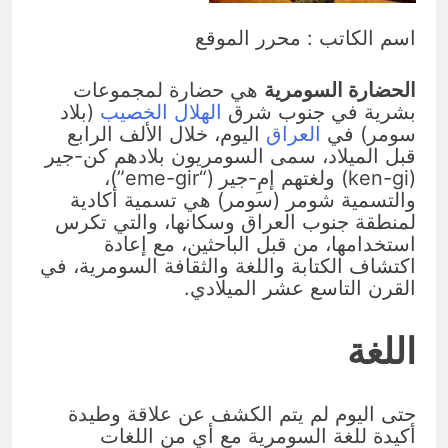
التجريدية للانسان
9 ساعات Ago
اسم الكاتب : محرر الموقع
الولاية التكوينية / راي الفلسفة
التجريدية للانسان
الحضارة السومرية
هي حضارة لمجموعات
10 ساعات Ago
بشرية في جنوب شرق
الهلال الخصيب
(بلاد
سومر) في
العراق
اليوم، خلال الألف الرابع
قبل الميلاد، سمى السومريون بلادهم كن-جير
(ken-gi) ولغتهم إمِ-جير (“eme-gir”)،
والتسمية شومر (سومر) هي تسمية أكادية
لمنطقة جنوب العراق وسكانها، والتي تكرس
استخدامها، من قبل الباحثين، مع إعادة
اكتشاف الكتابة واللغة والثقافة السومرية، في
القرن التاسع عشر الميلادي.
اللغة
حتى اليوم لم يتم الكشف عن علاقة وطيدة
أكيدة للغة السومرية مع أي من اللغات