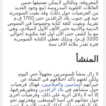
المعروفة، وبالتالي لايمكن تصنيفها ضمن
العائلات اللغوية المدروسة (مع وجود العديد
من الفرضيات حول ذلك)، وقد بقيت السومرية
حية في جنوب بلاد الرافدين حتى 1700 ق.م
تقريباً، وبقيت كلغة كتابة وخصوصاً في النصوص
الدينية والأدبية حتى الألف الأول الميلادي، وهي
مع ما كشف حتى الآن أول لغة مكتوبة (حوالي
3200 ق.م)، وبذلك تغطي الكتابة السومرية
فترة تقدر بثلاثة ألاف سنة
المنشأ
لا زال منشأ السومريين مجهولاً حتى اليوم،
ولكن لغتهم تأكد اختلافهم في النشأة عن
جيرانهم
الساميين
والعيلاميين
، فهناك فرضيات
حول منشأهم في
بلاد الرافدين
وتطورهم فيها،
إلا انه لا دلائل أثرية على ذلك، وفرضيات أخرى
حول نشأتهم في آسيا الوسطى، وهجرتهم نحو
بلاد الرافدين، لكن كذلك البحث الأثري لا يثبت