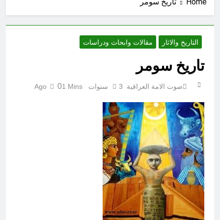
Home
تاريخ سومر
3 ساعات Ago
احياء ليلة الجمعة (نعمة بالكسر والفتح،
نعمة ونعمت، نعمة ونعيم)
3 ساعات Ago
التاريخ والاثار
مقالات وابحاث ودراسات
الجرح النرجسي وتضخم الذات
التعويضي
تاريخ سومر
3 ساعات Ago
مشروع إنساني .. بدأ بكرتونة أدوية
0
صوت الامة العراقية
3 سنوات Ago
1 Mins
مجانية وانتهى بـ”صيدليات”خيرية !
4 ساعات Ago
اتفاق مكة.. لحظة إعادة تشكيل
للتوازنات الإقليمية
6 ساعات Ago
من حلف بغداد إلى الحلف السعودي
التركي الباكستاني- وفوائد انضمام
العراق له!
8 ساعات Ago
شعراء العراق الذين بقيت قبورهم في
المنافي.. ووصايا لم تُنفذ
9 ساعات Ago
لوحة النشوة / راي الفلسفة