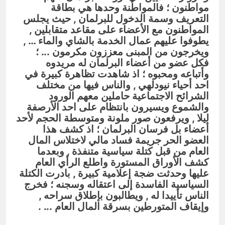
مواطنون ؛ فالمواطنة وحدها هي بطاقة
التعريف وسمة الدخول للبرلمان , حيث يجلس
المواطنون مع الأعضاء على مقاعد متقابلين ,
يطوفوا عليهم عمال الخدمة بالشاي والماء … ,
ويخرجون من المبنى معززون مكرمون ..
. ؛
فكل عضو من أعضاء البرلمان له مريدوه
وأتباعه ومحبوه ؛ اذ شاهدت تظاهرة كبيرة في
احد أحياء نيودلهي , والناس فيها من مختلف
الشرائح الاجتماعية حاملين معهم الورود
والشموع ويسيرون بانتظام على احد الأرصفة
ليلا , ويرفعون صور ملونة ومتوسطة الحجم لأحد
أعضاء بل فرسان البرلمان ؛ اذ كشف هذا
العضو الحر جريمة فساد مالي لاختلاس المال
العام من قبل كتلة سياسية متنفذة , وبعدما
كشف الأوراق المستورة واطلع الرأي العام
عليها وحدثت ضجة إعلامية كبيرة , بادرت الكتلة
السياسية الفاسدة إلى اعتقاله وسجنه ؛ فخرج
الناس تأييدا له , ويطالبون بإطلاق سراحه ,
وإيقاف المتورطين بسرقة المال العام ..
. .