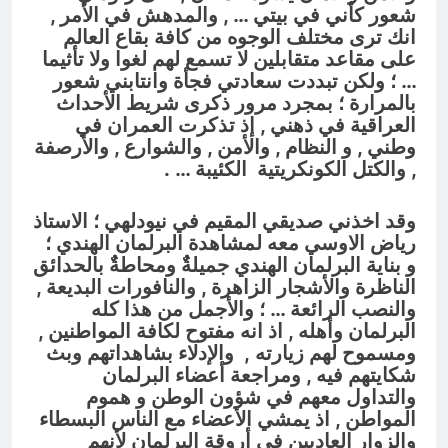
شعور كأني في بيتي … , والمدهش في الأمر ,
انك ترى مختلف الوجوه من كافة بقاع العالم
على مقاعد متقابلين لا تسمع لهم لغوا ولا تأثيما
… ؛ ولكن تبددت سعادتي فجأة وانتابني شعور
بالمرارة ؛ بمجرد مرور ذكرى شريط الأحداث
العراقية في ذهني , إذ تذكرت العمران في
وطني , و النظام , والأمن , والشوارع , والأرصفة
, والكتل الكونكريتية الكئيبة … .
وقد اخذني صديقي المقيم في نيودلهي ؛ الاستاذ
رياض الاوسي معه لمشاهدة البرلمان الهندي ؛
و
بناية البرلمان الهندي جميلةٌٌ ومحاطةٌٌ بالحدائق
الناظرة والأشجار الزاهرة , والنافورات البديعة ,
والنصب الرائعة … ؛ والأجمل من هذا كله
البرلمان وأهله , اذ انه مفتوح لكافة المواطنين ,
ومسموح لهم زيارته , والإدلاء بشاهداتهم وبث
شكايتهم فيه , ومراجعة أعضاء البرلمان
والتداول معهم في شؤون الوطن و هموم
المواطن , اذ يمشي الأعضاء مع الناس البسطاء
والزوار العاديين في أروقة البرلمان لأنهم