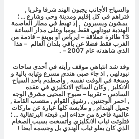
والسياح الأجانب يجبون الهند شرقا وغربا ,
فتراهم في كل إقليم ومدينة وحي وشارع … ؛
يمشون ويسيرون , إذ تهبط في مطار العاصمة
الهندية نيودلهي فقط يوميا وعلى مدار الساعة
13 طائرة عملاقة – ايرباص أو بوينغ – قادمة من
الغرب فقط فضلا عن باقي بلدان العالم – هذا
الذي شاهدته عام 2007 – .
وقد شد انتباهي موقف رأيته في أحدى ساحات
نيودلهي , اذ جاء صبي هندي مسرع وثيابه بالية و
وسخة في الوقت نفسه , وأصطدم بأحد السياح
الانكليز , وكان السائح الانكليزي في عقده
السادس – تقريبا – صبوح المحيى مشرق الوجه
, احمر الوجنتين , رشيق القوام , منتصب القامة ,
جميل الهندام , و ملابسه كلها عبارة عن ماركات
عالمية فاخرة من حذاءه إلى قبعته البرتقالية … ؛
فتلوثت ثياب الانكليزي واتسخت بسبب الصخام
الذي كان يعلو ثياب الهندي بل وجسمه أيضا !