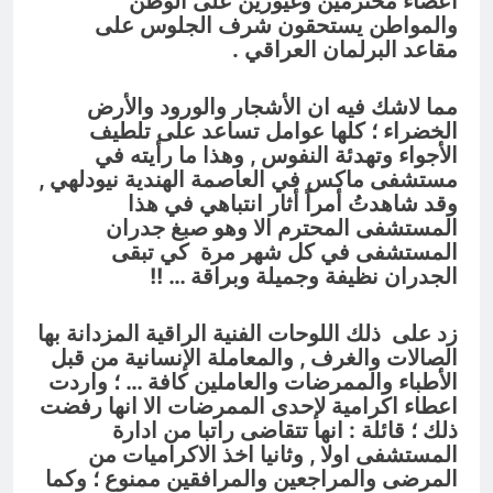
أعضاء محترمين وغيورين على الوطن
والمواطن يستحقون شرف الجلوس على
مقاعد البرلمان العراقي .
مما لاشك فيه ان الأشجار والورود والأرض
الخضراء ؛ كلها عوامل تساعد على تلطيف
الأجواء وتهدئة النفوس , وهذا ما رأيته في
مستشفى ماكس في العاصمة الهندية نيودلهي ,
وقد شاهدتُ أمراً أثار انتباهي في هذا
المستشفى المحترم الا وهو صبغ جدران
المستشفى في كل شهر مرة كي تبقى
الجدران نظيفة وجميلة وبراقة … !!
زد على ذلك اللوحات الفنية الراقية المزدانة بها
الصالات والغرف , والمعاملة الإنسانية من قبل
الأطباء والممرضات والعاملين كافة …
؛ واردت
اعطاء اكرامية لإحدى الممرضات الا انها رفضت
ذلك ؛ قائلة : انها تتقاضى راتبا من ادارة
المستشفى اولا , وثانيا اخذ الاكراميات من
المرضى والمراجعين والمرافقين ممنوع ؛ وكما