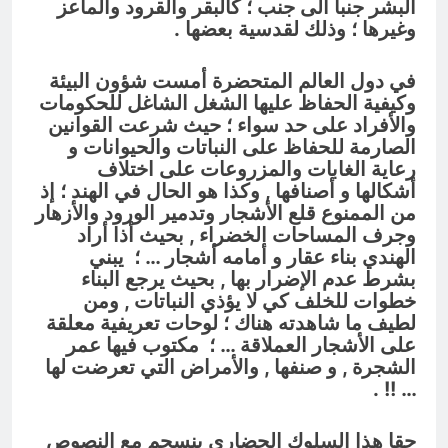
البشر جنبا الى جنب ؛ كالبقر والقرود والماعز
وغيرها ؛ وذلك لقدسية بعضها .
في دول العالم المتحضرة أمست شؤون البيئة
وكيفية الحفاظ عليها الشغل الشاغل للحكومات
والأفراد على حد سواء ؛ حيث شرعت القوانين
الصارمة للحفاظ على النباتات والحيوانات و
رعاية الغابات والمزروعات على اختلاف
أشكالها و أصنافها , وكذا هو الحال في الهند ؛ إذ
من الممنوع قلع الأشجار وتدمير الورود والأزهار
وجرف المساحات الخضراء , بحيث أذا أراد
الهندي بناء عقار و أمامه أشجار … ؛ يبني
بشرط عدم الإضرار بها , بحيث يرجع البناء
خطوات للخلف كي لا يؤذي النباتات , ومن
لطيف ما شاهدته هناك ؛ لوحات تعريفية معلقة
على الأشجار العملاقة … ؛ مكتوب فيها عمر
الشجرة , و صنفها , والأمراض التي تعرضت لها
.
… !!
حقا هذا السلوك الحضاري ينسجم مع النصوص