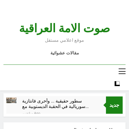
Ski
t
conten
صوت الامة العراقية
موقع اعلامي مستقل
مقالات عشوائية
سطور حقيقية … وأخرى فانتازية
جديد
سوريالية في الحقبة الديستوبية مع
مؤسساتنا الصحية !!
ساعتين Ago
كتب ثقافية جديدة …دَردَشَاتٌ
ومُشَاكَسَاتٌ صُحَفيةٌ في مقهى