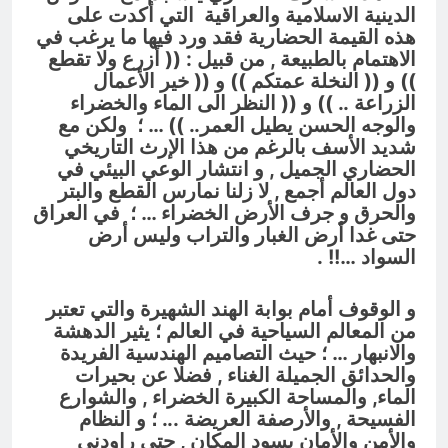
الدينية الاسلامية والعراقية التي أكدت على
هذه القيمة الحضارية فقد ورد فيها ما يرغب في
الاهتمام بالطبيعة , من قبيل : (( أزرع ولا تقطع
)) و (( النخلة عمتكم )) و (( خير الأعمال
الزراعة .. )) و (( النظر الى الماء والخضراء
والوجه الحسن يطيل العمر.. )) … ؛ ولكن مع
شديد الأسف بالرغم من هذا الإرث التاريخي
الحضاري الجميل , و انتشار الوعي البيئي في
دول العالم أجمع , لا زلنا نمارس القطع والبتر
والحرق و جرف الأرض الخضراء … ؛ في العراق
حتى غدا أرض الغبار والتراب وليس أرض
السواد
…!! .
و الوقوف أمام بوابة الهند الشهيرة والتي تعتبر
من المعالم السياحية في العالم ؛ يثير الدهشة
والانبهار … ؛ حيث التصاميم الهندسية الفريدة
والحدائق الجميلة الغناء , فضلا عن بحيرات
الماء, والمساحة الكبيرة الخضراء , والشوارع
الفسيحة , والأرصفة العريضة .
.. ؛ و
النظام
والأمن والأمان يسود المكان , حتى راودني