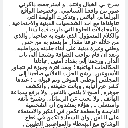
سرح بي الخيال وقتئذ , و استرجعت ذاكرتي
صور من واقعنا السياسي , وخصوصا الواقع
البرلماني البائس , وتذكرت الوليمة التي
تناولناها مع احد الشخصيات الدينية والاجتماعية ,
والمجاملات الحلوة التي دارت فيما بيننا ,
والكلام المسؤول الذي تفوه به صاحبنا , والذي
من خلاله عرفنا مقدار ما يتمتع به من حس
وطني وغيرة دينية على أبناء جلدته ومواطنيه ,
وبعد ان قام بواجب الضيافة وشيعنا الى باب
الدار , ورجعنا إلى بغداد آمنين , تبادلنا
المكالمات الهاتفية ؛ وبعد فترة وجيزة لم تتجاوز
الأسبوعين , رشح الحزب الفلاني صاحبنا إلى
المجلس الوطني الموقر, وتم قبوله .. ؛ عندها
كشر عن أنيابه , وبانت حقيقته , وانكشف
جوهره , أصبح لا يلتقي بالناس , ولا يرفع سماعة
الهاتف , ولا يجيب عن الرسائل , وشمخ بأنفه
واستعلى .. , هؤلاء يعتقدون ان الشخصية
الناجحة والعظمة تكمن في التكبر والاستعلاء
على الناس , وان السعادة تكمن في قطع
الوشائج مع البسطاء والمواطنين الطيبين ,