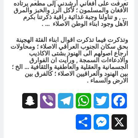
تعرفت على أفغاني أرشدني إلى مطعم يرتاده
الأفغان والمسلمون ؛ لأكل الرز والخبز والمرق
… , و تناولنا وجبة غذائية راقية ذكرتنا بكرم
الأهل وجود ابناء الوطن الاصلاء …
.
وتذكرت فيما تذكرت اقوال ابناء الفئة الهجينة
بحق سكان الجنوب العراقي الاصلاء ؛ ومحاولات
ارجاع اصولهم الى الهنود بشتى الاكاذيب
والادعاءات السمجة , ورأيت ان الفوارق
الجسمانية والعقلية والعاطفية والثقافية … الخ ؛
بين الهنود والعراقيين الاصلاء ؛ كالفرق بين
الارض والسماء .
Snapchat
Viber
Telegram
WhatsApp
Twitter
Facebook
Share
Messenger
X