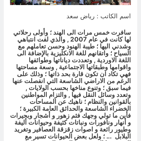
؟
14 ساعة Ago
اسم الكاتب : رياض سعد
الظلم والظلام والمادة المظلمة
14 ساعة Ago
سافرت خمس مرات الى الهند ؛ وأولى رحلاتي
لها كانت في عام 2007 , والذي لفت انتباهي
وشدني اليها ؛ طيبة الهنود وحسن تعاملهم مع
السياح ؛ واتقانهم للغة الانكليزية بالإضافة الى
اللغة الاوردية , وتعددت دياناتها وطوائفها
واقوامها وطبقاتها الاجتماعية , وسعة مساحتها
فهي تكاد ان تكون قارة بحد ذاتها ؛ وذلك على
الرغم من الاراضي الشاسعة التي انفصلت عنها
فيما سبق ؛ وتنوع مناخها بحسب الولايات ,
وتعدد وسائل النقل فيها , والتزام المواطنين
بالقوانين والنظام ؛ ناهيك عن المساحات
الخضراء الشاسعة والحدائق العامة الكبيرة ؛
ف
أين ما تولي وجهك فثم زهور و أشجار وبحيرات
و أنهار ونافورات ونباتات كثيفة وحيوانات أليفة
وطيور رائعة و اصوات زقزقة العصافير وتغريد
البلابل ..
. ؛ ولعل بعض الحيوانات تسير مع