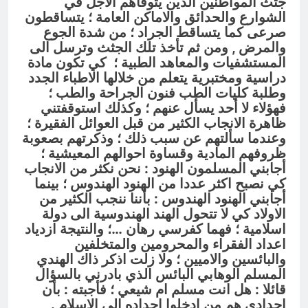
جثث المواطنين الذين يتوفاهم الاجل في
الشوارع والحدائق والاماكن العامة ؛ يتساقطون
صرعى كما يتساقط الجراد ؛ من شدة الجوع
والمرض , ومن ثم تأخذ تلك الجثث وترسل الى
المستشفيات والمعاهد الطبية ؛ كي تكون مادة
دراسية ومختبرية يتعلم من خلالها الاطباء الجدد
وطلبة كليات الطب فنون الجراحة والطب ؛
فهؤلاء لا أحد يسأل عنهم ؛ وكذلك استوقفتني
ظاهرة الانجاب الكثير من قبل العوائل الفقيرة ؛
وعندما سألتهم عن سبب ذلك ؛ وذكرتهم بصعوبة
ظروفهم المادية وقساوة احوالهم المعيشية ؛
أجابني المسلمون الهنود : نحن نكثر من الانجاب
كي نصبح اكثر عددا من الهنود الهندوس ؛ بينما
أجابني الهنود الهندوس : بأننا ننجب الكثير من
الاولاد كي لا تتحول الهند الهندوسية الى دولة
اسلامية ؛ فهما كفرسي رهان …؛ والنتيجة ازدياد
اعداد الفقراء والمحرومين والمتخلفين
والبائسين والاميين ؛ ولا زلت اذكر ذاك الهندي
المسلم الوهابي البائس الذي بادرني بالسؤال
قائلا : هل انت مسلم ام شيعي ؛ فأجبته : بأن
اجدادي هم من ادخلوا اجداده الى الاسلام .