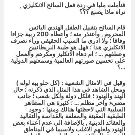
فتأملت مليا في ردة فعل السائح الانكليزي ,
تراه ماذا يصنع ؟؟؟
قام السائح بتقبيل الطفل الهندي البائس
المحروم , واعتذر منه ؛ وأعطاه 200 ربية جزاءا
وفاقا ؛ ولا ادري ما السبب الحقيقي وراء تصرف
الانكليزي هذا ؛ فهل هو طيبة البريطانيين
وعطفهم … ؛ ام دهاء الانكليز ومكرهم والعمل
على تحسين صورتهم العالمية وسمعتهم الدولية
…؟
وقيل في الامثال الشعبية : (
كل حلو بيه لوله
)
ومحل الشاهد في هذا المثل الذي ذكرته ؛ حال
الهند والهنود ؛ فلكل دولة ولكل شعب ؛ جانب
مضيء واخر مظلم … ؛ كثيرة هي المظاهر
السلبية التي لاحظتها هنالك ومنها : وجود
الطبقية المقيتة والمغلفة بالقداسة والتقاليد
والعقائد الدينية , بالإضافة الى عدم اعتناء بعض
الهنود ولعلهم الاغلب ولاسيما في المناطق