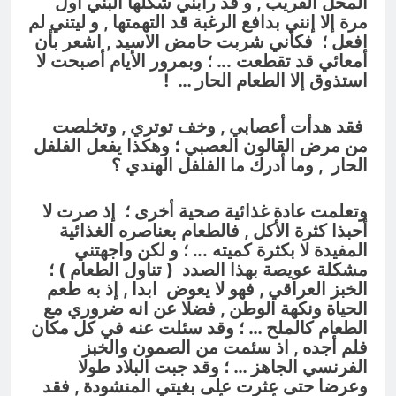
المحل القريب , و قد رابني شكلها البُني أول
مرة إلا إنني بدافع الرغبة قد التهمتها , و ليتني لم
افعل ؛ فكأني شربت حامض الاسيد , اشعر بأن
أمعائي قد تقطعت ..
. ؛
وبمرور الأيام أصبحت لا
استذوق إلا الطعام الحار … !
فقد هدأت أعصابي , وخف توتري , وتخلصت
من مرض القالون العصبي ؛ وهكذا يفعل الفلفل
الحار , وما أدرك ما الفلفل الهندي ؟
وتعلمت عادة غذائية صحية أخرى ؛ إذ صرت لا
أحبذا كثرة الأكل , فالطعام بعناصره الغذائية
المفيدة لا بكثرة كميته ..
. ؛ و
لكن واجهتني
مشكلة عويصة بهذا الصدد ( تناول الطعام ) ؛
الخبز العراقي , فهو لا يعوض ابدا , إذ به طعم
الحياة ونكهة الوطن , فضلا عن انه ضروري مع
الطعام كالملح … ؛ وقد سئلت عنه في كل مكان
فلم أجده , اذ سئمت من الصمون والخبز
الفرنسي الجاهز … ؛
وقد
جبت البلاد طولا
وعرضا حتى عثرت على بغيتي المنشودة , فقد