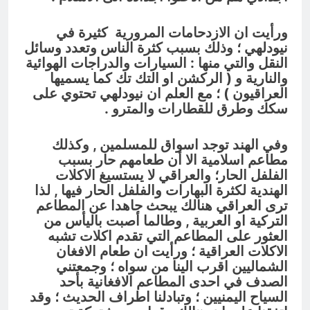
ورأيت ان الازدحامات المرورية كثيرة في
نيودلهي ؛ وذلك بسبب كثرة الناس وتعدد وسائل
النقل والتي منها : السيارات والدراجات الهوائية
والنارية و ( الركشن او التك تك كما يسميها
العراقيون ) ؛ مع العلم ان نيودلهي تحتوي على
سكك وطرق للقطارات والمترو .
وفي الهند توجد اسواق للمسلمين , وكذلك
مطاعم اسلامية الا أن طعامهم حار بسبب
الفلفل الحار؛ والعراقي لا يستسيغ الاكلات
الهندية لكثرة البهارات والفلفل الحار فيها , لذا
ترى العراقي هنالك يبحث جاهدا عن المطاعم
التركية او العربية , وطالما أصبت باليأس من
العثور على المطاعم التي تقدم اكلات تشبه
الاكلات العراقية ؛ ورأيت ان طعام الافغان
الشماليين اقرب الينا من سواه ؛ وجمعتني
الصدف في احدى المطاعم الافغانية بأحد
السياح اليمنيين ؛ وتبادلنا اطراف الحديث ؛ وقد