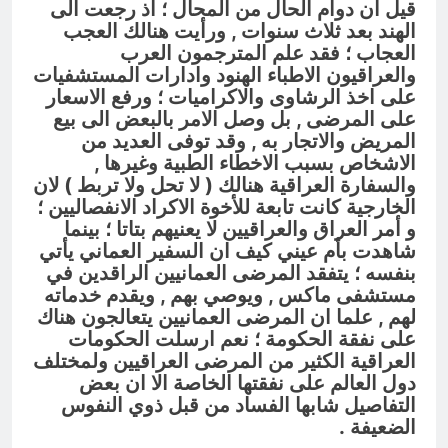
قيل ان دوام الحال من المحال ؛ اذ رجعت الى
الهند بعد ثلاث سنوات , ورأيت هنالك العجب
العجاب ؛ فقد علم المترجمون العرب
والعراقيون الاطباء الهنود وادارات المستشفيات
على اخذ الرشاوى والاكراميات ؛ ورفع الاسعار
على المرضى , بل وصل الامر بالبعض الى بيع
المريض والاتجار به , وقد توفى العديد من
الاشخاص بسبب الاخطاء الطبية وغيرها ,
والسفارة العراقية هنالك ( لا تحل ولا تربط ) لان
الخارجية كانت تابعة للأخوة الاكراد الانفصاليين ؛
و أمر العراق والعراقيين لا يعنيهم بتاتا ؛ بينما
شاهدت بأم عيني كيف ان السفير العماني يأتي
بنفسه ؛ يتفقد المرضى العمانيين الراقدين في
مستشفى ماكس , ويوصي بهم , ويقدم خدماته
لهم , علما ان المرضى العمانيين يتعالجون هناك
على نفقة الحكومة ؛ نعم ارسلت الحكومات
العراقية الكثير من المرضى العراقيين ولمختلف
دول العالم على نفقتها الخاصة الا ان بعض
التفاصيل شابها الفساد من قبل ذوي النفوس
الضعيفة .