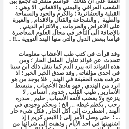
اتفقنا على ان هنالك قواسم مشتركة تجمع بين
الشعب العراقي واليمني والافغاني الا وهي :
القبلية والعشائرية ؛ والكرم والجود والسماحة
والطيبة , والشجاعة والقتال والاقدام , والغيرة
على الاعراض والحرمات , والالتزام الديني ,
بالإضافة الى التأخر في مجال العلوم المعاصرة
قياسا ببعض الدول والتي منها الهند النووية …!! .
وقد
قرأت في كتب طب الأعشاب معلومات
تتحدث عن فوائد تناول الفلفل الحار ؛ ومن
هذه الفوائد انه يبرد الدم كما ينقل ذلك ابن سينا
في احدى مؤلفاته , وقد صدق الخبر الخبر ؛ اذ
عرفت هذه الحقيقة في الهند , فلا يوجد من هو
ابرد من الهندي , فهو هادئ الأعصاب , منبسط
الأسارير , طيب القلب , خدوم , أنساني , لا
ينزعج ولا يغضب لأتفه الأسباب , حليم , صدره
رحب , يكظم غيظه ..
. الخ ؛
وبحكم وجودي في
الهند , اضطررت إلى أكل الحار , فكل شيء حار
… ؛ حتى وصل الأمر إلى ( الايس كريم ) إذ
اشتهيتها في احد الأيام , وذهبت إلى شرائها من