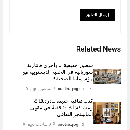
Related News
سطور حقيقية … وأخرى فانتازية
سوريالية في الحقبة الديستوبية مع
مؤسساتنا الصحية !!
saotiraqiogr
ساعتين ago
0
كتب ثقافية جديدة …دَردَشَاتٌ
ومُشَاكَسَاتٌ صُحَفيةٌ في مقهى
الماسِنجرِ الثقافي
saotiraqiogr
3 ساعات ago
0