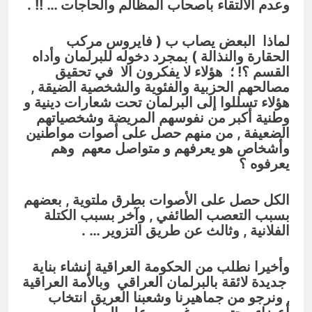
وعدم الالتقاء بأصحاب المظالم والحاجات … !! .
لماذا البعض يصاب ب ( فايروس مركب
الحقارة والنذالة ) بمجرد دخوله للبرلمان وأداه
القسم ؟! ؛ هؤلاء لا يفكرون الا في تحقيق
مصالحهم الحزبية والفئوية والشخصية الضيقة ,
هؤلاء تسللوا إلى البرلمان تحت شعارات دينية و
وطنية أكبر من نفوسهم المريضة وشخصياتهم
الضعيفة , من منهم حصل على أصوات مواطنين
وأشخاص هو يعرفهم و متواصل معهم وهم
يعرفوه ؟
الكل حصل على الأصوات بطرق ملتوية , بعضهم
بسبب التعصب الطائفي , وآخر بسبب الكتلة
الفلانية , وثالث عن طريق التزوير … .
وأخيرا نطلب من الحكومة العراقية إنشاء بناية
جديدة لائقة بالبرلمان العراقي وبالأمة العراقية
, ونرجو من جماهيرنا وشعبنا العريق انتخاب