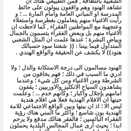
الشعبية بالنظافة , فمن الطبيعي هناك ان
تشاهد الهنود وهم واقفون يبولون على حائط
المدرسة او المباني العامة وامام المارة … ؛ و
رأيت الاغنياء منهم يتعاملون بغطرسة واستعلاء
وعنجهية مع المواطنين الفقراء , كما لاحظت ان
الاغنياء منهم بل وبعض الفقراء يتسمون بالجمال
وبياض البشرة ؛ عندها علمت ان المثل الشعبي
المتداول فيما بيننا : ((
شفتنا سود حسبالك
هنود
)) لا يكشف عن الحقيقة والواقع الهندي .
الهنود مسالمون الى درجة الاستكانة والذل ؛ ولا
ادري ما السبب في ذلك ؛ فهم يخافون من
الشرطة ومن الاغنياء ومن كل شيء ؛ وعندما
يشاهدون السياح الانكليز والاوربيين ؛ يقفون
امامهم بإجلال واكبار ؛ وكأنهم خدم … ؛ وعلمت
حينها ان الافلام الهندية فعلا هي افلام هندية
ليس الا ؛ اذ ان بينها وبين الواقع الاجتماعي للامة
الهندية بون شاسع ؛ واكثر ما المني هناك رؤية
الفقراء البائسين ؛ فالفقر هنالك مدقع ولا يرحم
ابدا ؛ بحيث أرى عمال المجالس البلدية يحملون