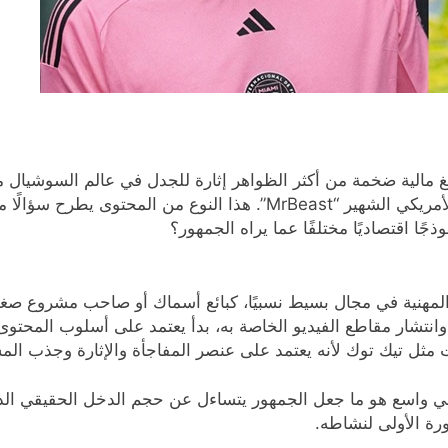
مالية ضخمة من أكثر الظواهر إثارة للجدل في عالم السوشيال مي
عبد الرحمن محمد، المعروف بـ”أبو جنة”، واليوتيوبر الأمريكي الشهير “ast
ًا اقتصاديًا مختلفًا عما يراه الجمهور؟
ه المهنية في مجال بسيط نسبيًا، كبائع أسماك أو صاحب مشروع صغ
وانتشار مقاطع الفيديو الخاصة به، بدأ يعتمد على أسلوب المحتوى
ت مثل تيك توك لأنه يعتمد على عنصر المفاجأة والإثارة وجذب ال
ي واسع هو ما جعل الجمهور يتساءل عن حجم الدخل الحقيقي الذي
ورة الأولى لنشاطه.