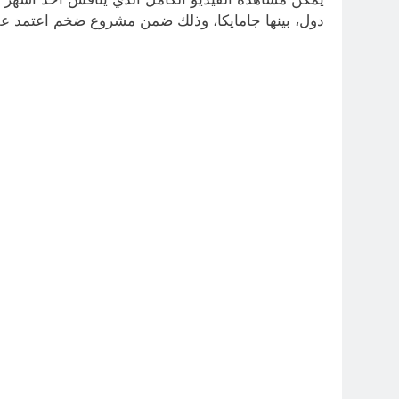
دول، بينها جامايكا، وذلك ضمن مشروع ضخم اعتمد على ا