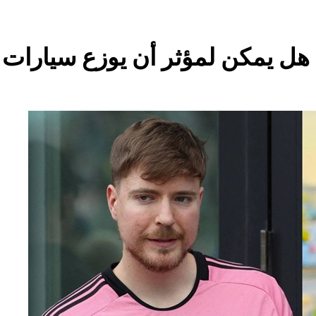
8 ساعات Ago
م البيت العراقي‏ … حوار في الاصلاح الديني‏(الحلقة الاولى)‏
8 ساعات Ago
مؤيد اللامي .. الأكثر إس