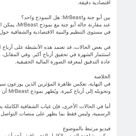
اقتصادية دقيقة.
بين أبو جنة وMrBeast: هل النموذج واحد؟
عند مقارنة 
في مستوى التنظيم والبنية الاقتصادية والشفافية حول
في بعض الحالات، قد تعتمد هذه الأنشطة على أرباح ا
استثمار الشهرة في تحقيق أرباح أكبر. وفي المقابل،
عادة التدقيق لمعرفة الصورة المالية الحقيقية.
الخلاصة
في النهاية، تعكس ظاهرة المؤثرين الذين يوزعون سي
وتحويله إلى أرباح كبيرة. ويُظهر نموذج MrBeast أن هذا النوع من المحتوى يمكن أن يكون مربحًا جدًا عندما يكون مدعومًا ببنية إنتاجية وإعلانية قوية ومنظمة.
أما في الحالات الأخرى، فإن غياب الشفافية الكاملة ي
الرسمية، وليس فقط بما يظهر على منصات التواصل ا
فيديو مرتبط بالموضوع