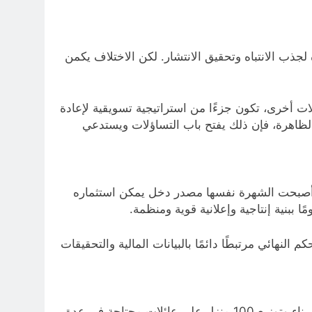
الجوائز الكبيرة لجذب الانتباه وتحقيق الانتشار. لكن الاختلاف يكمن
ت أخرى، تكون جزءًا من استراتيجية تسويقية لإعادة
الظاهرة، فإن ذلك يفتح باب التساؤلات ويستدعي
يث أصبحت الشهرة نفسها مصدر دخل يمكن استثماره
نهائي مرتبطًا دائمًا بالبيانات المالية والتحقيقات
يمكن مشاهدة الفيديو الكامل الذي يناقش أحد أشهر أمثلة هذا النموذج، حيث قام اليوتيوبر الأمريكي الشهير MrBeast ببناء وتوزيع 100 منزل على عائلات محتاجة في عدة