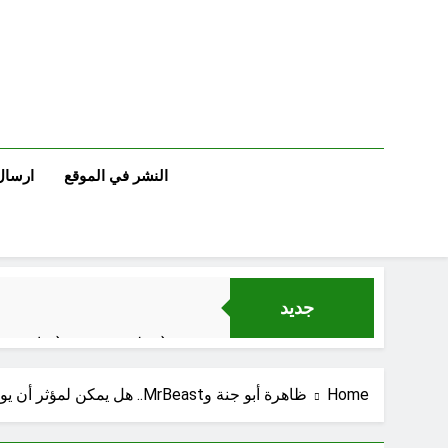
Ski
t
conten
النشر في الموقع
ارسال
جديد
مجلس حسيني (دواعي نصب مآتم العزاء الحسيني)
عْاشُورْاءُالسَّنَةُ الثَّالِثةَ عشَرَة(٢٢)[إِنتفاضةُ صفَر…تمرُّدٌ حُسَينيٌّ][ب]
Home
ظاهرة أبو جنة وMrBeast.. هل يمكن لمؤثر أن يوزع سيارات ومبالغ ضخمة؟