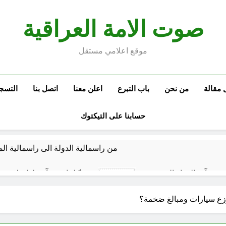
صوت الامة العراقية
موقع اعلامي مستقل
 مقالة
من نحن
باب التبرع
اعلن معنا
اتصل بنا
التسج
حسابنا على التيكتوك
من راسمالية الدولة الى راسمالية ال
كلمات قرآنية لها علاقة بمشاة أربعين الحسين: تسقي، آثر (ح 11)
6 ساعات Ago
المخطط بياني /
8 ساعات Ago
ماذا لو كان المدير اقوى من الوزير ؟
المن