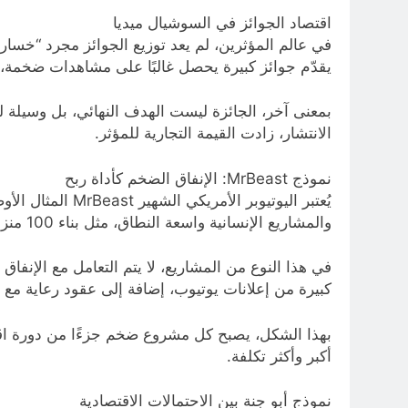
اقتصاد الجوائز في السوشيال ميديا
في عالم المؤثرين، لم يعد توزيع الجوائز مجرد “خسارة 
يقدّم جوائز كبيرة يحصل غالبًا على مشاهدات ضخمة، و
بمعنى آخر، الجائزة ليست الهدف النهائي، بل وسيلة لجذ
الانتشار، زادت القيمة التجارية للمؤثر.
نموذج MrBeast: الإنفاق الضخم كأداة ربح
يُعتبر اليوتيوب
والمشاريع الإنسانية واسعة النطاق، مثل بناء 100 منزل بملايين الدولارات في دول مختلفة، بينها جامايكا، ضمن مشاريع تهدف إلى توفير مساكن جاهزة لعائلات محتاجة.
في هذا النوع من المشاريع، لا يتم التعامل مع الإنف
كبيرة من إعلانات يوتيوب، إضافة إلى عقود رعاية مع ش
بهذا الشكل، يصبح كل مشروع ضخم جزءًا من دورة اقتصاد
أكبر وأكثر تكلفة.
نموذج أبو جنة بين الاحتمالات الاقتصادية