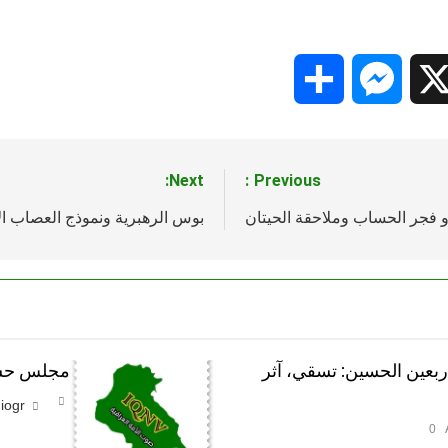
Share
Messenger
Snapc
X
Next:
Previous:
و فجر الحساب وملاحقة الحيتان
بوس الرهبرية ونموذج العصاب ا
أربعين الحسين: تسقي، آثر
مجلس حسين
iogr
0