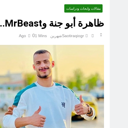
مقالات وابحاث ودراسات
‏نحو ترمي
ظاهرة أبو جنة وMrBeast.. هل يمكن لمؤثر أن يوزع سيارات ومبالغ ضخمة؟
0
Saotiraqiogr
شهرين Ago
1 Mins