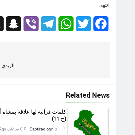
انتهى
hat
Viber
Telegram
WhatsApp
Twitter
Facebook
تصفّح
المقالات
الزيدي 
Related News
كلمات قرآنية لها علاقة بمشاة 
(ح 11)
Saotiraqiogr
6 ساعات Ago