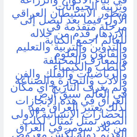
وتربية الحيوانات
وتطور الاستيطان العراقي
الأول فيما بعد ليصل إلى
مرحلة متقدمة في
الازدهار قدم من خلاله
للعالم اجمع الكتابة
والتدوين والتربية والتعليم
والقانون والعلوم
والمعارف المختلفة
كالطب والكيمياء
والرياضيات والفلك والفن
والأدب والتجارة والصناعة
ولم يعرف التاريخ اي مكان
في العالم سبق أرض
العراق في هذه الإنجازات
لذلك يعتبر العراق مهد
الحضارات الإنسانية الأولى
الصور تمثل تمثال لكلب
من بلاد سومر في العراق
القديم دولة لكَش معروض