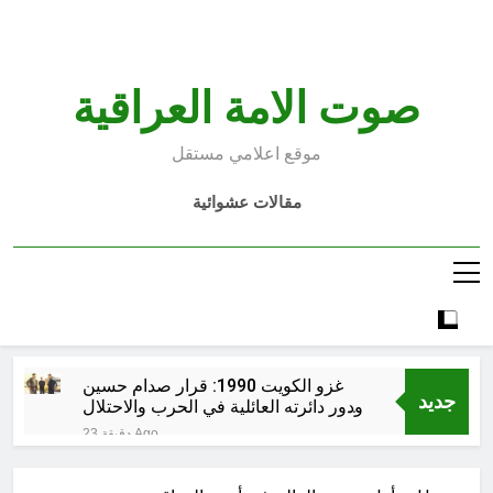
Ski
t
conten
صوت الامة العراقية
موقع اعلامي مستقل
مقالات عشوائية
غزو الكويت 1990: قرار صدام حسين
جديد
ودور دائرته العائلية في الحرب والاحتلال
وعمليات النهب
23 دقيقة Ago
السابع من آب يوم الشهيد الأشوري قيم
الشهادة عند الأشوريين ودور الشهيد في