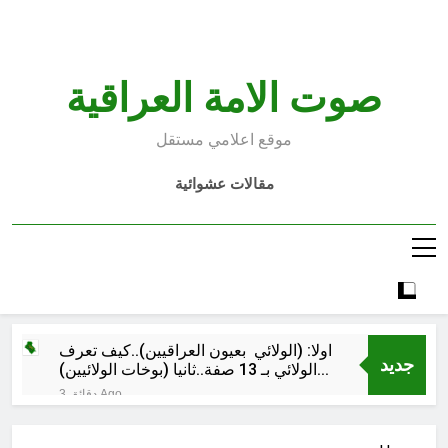
Ski
t
conten
صوت الامة العراقية
موقع اعلامي مستقل
مقالات عشوائية
اولا: (الولائي بعيون العراقيين)..كيف تعرف
جديد
الولائي بـ 13 صفة..ثانيا (بوخات الولائيين)
بالعراق (جر الشيعة..لحرب مع سوريا
3 دقائق Ago
الجولاني) و(قصف السعودية) و(استهداف
ماذا لو..تحليل حالة البنية الأسلامية
الامريكان..والتهديد باجتياح الكويت)
بأستبعاد العترة النبوية الطاهرة من