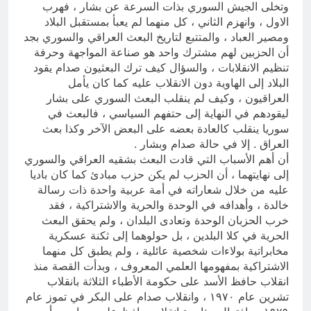
وتخلى الجيش السوري بذات السرعة عن بشار ، فهرب
الاول ، وانهزم الثاني ، كل منهما لم يعبأ بمستقبل البلاد
ومصير العباد ، والمتتبع لتاريخ البعث العراقي والسوري بجد
أن الحزبين لهم مشترك واحد هو صناعة المواجهة وحرفة
تنظيم الانقلابات ، والسؤال كيف ترك البعثيون صدام يقود
البلاد إلى الهاوية دون الانقلاب عليه كما كان يأمل
العراقيون ، وكيف لم ينقلب البعث السوري على بشار
ليقودهم في النهاية إلى حتفهم السياسي ، فالبعث في
سوريا ينقلب كالعادة بعضه على البعض الآخر وكذا بعث
العراق . إلا في حالة صدام وبشار .
أن أهم الأسباب التي قادت البعث بشقيه العراقي والسوري
إلى نهايتهما ، أن الحزب لم يكن حزب مبادئ كما كان باديا
عليه من خلال شعاراته في أمة عربية واحدة ذات رسالة
خالدة ، وأهدافه في الوحدة والحرية والاشتراكية ، فقد
خرب الحزبان الوحدة وتعادى البلدان ، ولم يحقق البعث
الحرية في كلا البلدين ، بل حولوهما إلى ثكنة عسكرية
مخابراتية بولاءات شخصية عائلية ، ولم يطبق كل منهما
الاشتراكية بمفهومها العلمي المعروف ، وبدأت القصة منذ
انقلاب حافظ الأسد على حكومة الأطباء الثلاثة بانقلاب
تشرين عام ١٩٧٠ ، وانقلاب صدام على البكر في تموز عام