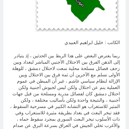
والسياسيّة للأتفاق الإطاري
5 ساعات Ago
قويدات مجلس قيادة ثورة الإطار
التسخيتي, من اصحاب الكساء الى
المعصوبين الاثني عشر، حجج اللات
7 ساعات Ago
الكاتب : خليل ابراهيم العبيدي
ربما يعترض البعض على هذا الربط بين الحدثين ، إذ يتبادر
إلى الذهن الفرق بين الاحتلال الأجنبي المباشر لبغداد وبين
زحف فصائل مسلحة محلية سعت لاحتلال دمشق ، للوهلة
الأولى نسلم مع الآخرين أن ثمة فرق بين الاحتلال وبين
الإزالة لنظام سياسي غاشم ، غير أن المبطن في عموم
العملية ينم عن احتلال ولكن ليس لجيوش أجنبية ولكن
احتلال دمشق كان لفصائل مدربة ومسلحة من قبل جهات
أجنبية ، والنتيجة واحدة ولكن بأساليب مختلفة ، ولكن
المثير للاستغراب هو التشابه الكبير في مسرحية السقوط ،
فقد تبخر البعث في بغداد بطريقة مثيرة للاستغراب وفي
ذات الأسلوب تبخر البعث السوري بمجرد سقوط حماه ،
والأغرب تخلي الجيش في العراق بسرعة البرق عن صدام