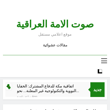
Ski
t
conten
صوت الامة العراقية
موقع اعلامي مستقل
مقالات عشوائية
اتفاقية مكة للدفاع المشترك: الخفايا
جديد
النووية والتكنولوجية غير المعلنة… نحو
هندسة ردع جديدة في الشرق الأوسط ؟
ساعة واحدة Ago
خطب صلاة الجمعة (ح 26) (مفهوم
أسماء الله الحسنى)