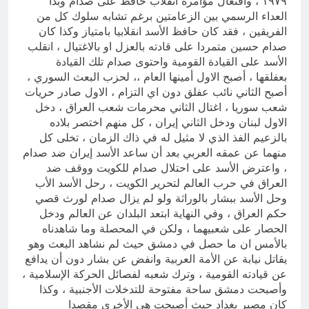
١٩٧٩ ، وافتعال مؤامرة انقلاب حافظ على صدام وبدأ
العداء الرسمي بين الزعامتين برغم تشابه سلوك كل من
الفريقين ، فقد كان حافظ الأسد انقلابيا بامتياز وكذا كان
صدام حسين متمردا على قادته بالعزل او بالاغتيال ، انقلب
الأسد على القيادة القومية واحتوى صدام تلك القيادة
بعفلقها ، أصبح الاول أمينها العام ،، لحزب البعث السوري ،
أصبح الثاني نائب عفلق دون اي التزام ، الاول صادر حريات
شعب سوريا ، اغتال الثاني محرمات شعب العراق ، دخل
الاول لبنان ودخل الثاني إيران ، كل منهم اختصر بلاده
بالزعيم الفذ الذي لا مثيل له في ذاك الزمان ، تخلى كل
منهما عن عمقه العربي بعد أن ساعد الأسد إيران ضد صدام
، واعترض الأسد على احتلال صدام للكويت ووقف ضد
العراق في حرب العالم لتحرير الكويت ، رحل الأسد الأب
وحل الأسد ببشار بالوراثة ولو لم يزال صدام لورث قصي
حكم العراق ، وفي النهاية ابتعد البلدان عن العالم ودخل
الحصار على شعبيهما ، ولكن في المحصلة وما شاهدناه
بالأمس ان ما حصل في دمشق حيث لم نشاهد البعث وهو
يقاتل نيابة عن الأمة العربية وانفض عن بشار دون أن يدافع
عن قيادته القومية ، وترك شعبه لفصائل الحركة الإسلامية ،
وأصبحت دمشق ساحة مفتوحة للتدخلات الأجنبية ، وكذا
كان مصير بغداد حيث أصبحت هي الأخرى مقصدا