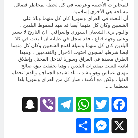
للمخابرات الأجنبية وعرضة في كل لحظة لمخاطر فصائل
مسلحة هي الأخرى إسلامية .
أن البعث في العراق وسوريا كان كل منهما وبالا على
الشعبين وكان كل منهما أيضا قد مهد لسقوط البلدين ،
واليوم يرى الشعبان السوري والعراقي . ان التاريخ لا يسير
وعلى وجهه قناع ، فقد سجل في طياته ان البعث في كلا
البلدين كان كل منهما وسيلة لقمع الشعبين وكان كل منهما
ايضا شرطيا لسجون احتوت الاحرار والتقدميين ، ومهدا
الطرق معبدة في العراق وسوريا لتدخل المحتل وإطلاق
اياديه للعبث بمقدرات البلدين ، وهنا تحققت نبؤة صالح
مهدي عماش وهو ينشد ،، بلد تشيده الجماجم والدم تتحطم
الدنيا ، ولكن مع الأسف صار كل من العراق وسوريا بلدا
محطما ……
Snapchat
Viber
Telegram
WhatsApp
Twitter
Facebook
Share
Messenger
X