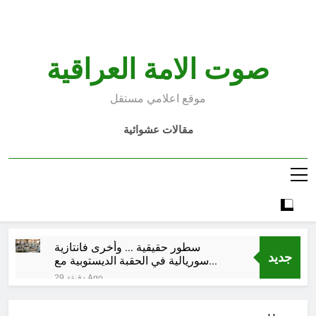
Ski
t
conten
صوت الامة العراقية
موقع اعلامي مستقل
مقالات عشوائية
سطور حقيقية … وأخرى فانتازية
جديد
سوريالية في الحقبة الديستوبية مع
مؤسساتنا الصحية !!
29 دقيقة Ago
كتب ثقافية جديدة …دَردَشَاتٌ
ومُشَاكَسَاتٌ صُحَفيةٌ في مقهى