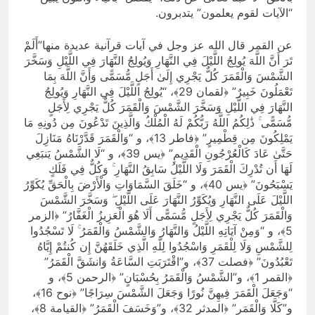
“الآيات لقوم يعلمون” يتدبرون.
عن القمر قال الله عز وجل في آيات قرآنية عديدة منها”أَلَمْ
تَرَ أَنَّ اللَّهَ يُولِجُ اللَّيْلَ فِي النَّهَارِ وَيُولِجُ النَّهَارَ فِي اللَّيْلِ وَسَخَّرَ
الشَّمْسَ وَالْقَمَرَ كُلٌّ يَجْرِي إِلَىٰ أَجَلٍ مُّسَمًّى وَأَنَّ اللَّهَ بِمَا
تَعْمَلُونَ خَبِيرٌ” ﴿لقمان 29﴾، “يُولِجُ اللَّيْلَ فِي النَّهَارِ وَيُولِجُ
النَّهَارَ فِي اللَّيْلِ وَسَخَّرَ الشَّمْسَ وَالْقَمَرَ كُلٌّ يَجْرِي لِأَجَلٍ
مُّسَمًّى ۚ ذَٰلِكُمُ اللَّهُ رَبُّكُمْ لَهُ الْمُلْكُ وَالَّذِينَ تَدْعُونَ مِن دُونِهِ مَا
يَمْلِكُونَ مِن قِطْمِيرٍ” ﴿فاطر 13﴾، و “وَالْقَمَرَ قَدَّرْنَاهُ مَنَازِلَ
حَتَّىٰ عَادَ كَالْعُرْجُونِ الْقَدِيمِ” ﴿يس 39﴾، و “لَا الشَّمْسُ يَنبَغِي
لَهَا أَن تُدْرِكَ الْقَمَرَ وَلَا اللَّيْلُ سَابِقُ النَّهَارِ ۚ وَكُلٌّ فِي فَلَكٍ
يَسْبَحُونَ” ﴿يس 40﴾، و “خَلَقَ السَّمَاوَاتِ وَالْأَرْضَ بِالْحَقِّ يُكَوِّرُ
اللَّيْلَ عَلَى النَّهَارِ وَيُكَوِّرُ النَّهَارَ عَلَى اللَّيْلِ ۖ وَسَخَّرَ الشَّمْسَ
وَالْقَمَرَ كُلٌّ يَجْرِي لِأَجَلٍ مُّسَمًّى أَلَا هُوَ الْعَزِيزُ الْغَفَّارُ” ﴿الزمر
5﴾، و “وَمِنْ آيَاتِهِ اللَّيْلُ وَالنَّهَارُ وَالشَّمْسُ وَالْقَمَرُ ۚ لَا تَسْجُدُوا
لِلشَّمْسِ وَلَا لِلْقَمَرِ وَاسْجُدُوا لِلَّهِ الَّذِي خَلَقَهُنَّ إِن كُنتُمْ إِيَّاهُ
تَعْبُدُونَ” ﴿فصلت 37﴾، و”اقْتَرَبَتِ السَّاعَةُ وَانشَقَّ الْقَمَرُ”
﴿القمر 1﴾، و”الشَّمْسُ وَالْقَمَرُ بِحُسْبَانٍ” ﴿الرحمن 5﴾، و
“وَجَعَلَ الْقَمَرَ فِيهِنَّ نُورًا وَجَعَلَ الشَّمْسَ سِرَاجًا” ﴿نوح 16﴾،
و”كَلَّا وَالْقَمَرِ” ﴿المدثر 32﴾، و”وَخَسَفَ الْقَمَرُ” ﴿القيامة 8﴾،