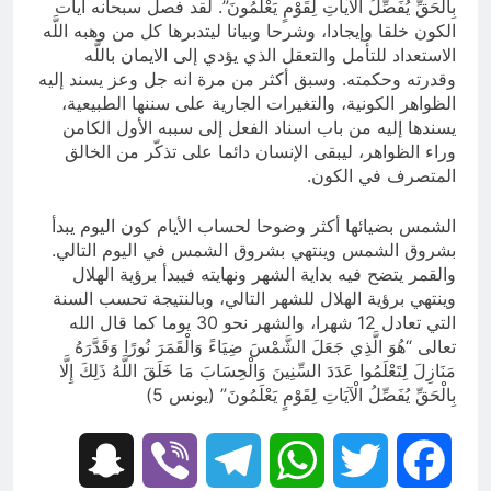
بِالْحَقِّ يُفَصِّلُ الآياتِ لِقَوْمٍ يَعْلَمُونَ”. لقد فصل سبحانه آيات
الكون خلقا وإيجادا، وشرحا وبيانا ليتدبرها كل من وهبه اللَّه
الاستعداد للتأمل والتعقل الذي يؤدي إلى الايمان باللَّه
وقدرته وحكمته. وسبق أكثر من مرة انه جل وعز يسند إليه
الظواهر الكونية، والتغيرات الجارية على سننها الطبيعية،
يسندها إليه من باب اسناد الفعل إلى سببه الأول الكامن
وراء الظواهر، ليبقى الإنسان دائما على تذكّر من الخالق
المتصرف في الكون.
الشمس بضيائها أكثر وضوحا لحساب الأيام كون اليوم يبدأ
بشروق الشمس وينتهي بشروق الشمس في اليوم التالي.
والقمر يتضح فيه بداية الشهر ونهايته فيبدأ برؤية الهلال
وينتهي برؤية الهلال للشهر التالي، وبالنتيجة تحسب السنة
التي تعادل 12 شهرا، والشهر نحو 30 يوما كما قال الله
تعالى “هُوَ الَّذِي جَعَلَ الشَّمْسَ ضِيَاءً وَالْقَمَرَ نُورًا وَقَدَّرَهُ
مَنَازِلَ لِتَعْلَمُوا عَدَدَ السِّنِينَ وَالْحِسَابَ مَا خَلَقَ اللَّهُ ذَلِكَ إِلَّا
بِالْحَقِّ يُفَصِّلُ الْآيَاتِ لِقَوْمٍ يَعْلَمُونَ” (يونس 5)
Snapchat
Viber
Telegram
WhatsApp
Twitter
Facebook