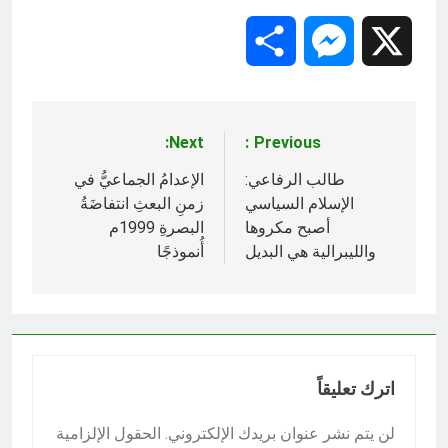
Share
Messenger
X
Next:
Previous:
تصفّح
المقالات
طالب الرفاعي:
الإعدامُ الجماعيُّ في
الإسلام السياسي
زمنِ البعثِ انتفاضَةُ
أصبح مكروها
البصرةِ 1999م
والليبرالية هي البديل
أُنموذجًا
اترك تعليقاً
لن يتم نشر عنوان بريدك الإلكتروني.
الحقول الإلزامية