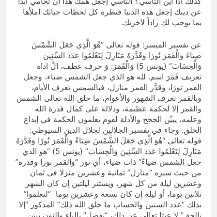
كذلك اذاً أين التأسي؟ التأسي إجعل همك هذا أن تحامي ابداً
عن دینك إجعل هذه الدنیا قنطرة كل لحظات حیاتك املأها
بما یوجب لك زاداً لآخرتك.
عن تفسير الميسر: قوله تعالى “هُوَ الَّذِي جَعَلَ الشَّمْسَ
ضِيَاءً وَالْقَمَرَ نُورًا وَقَدَّرَهُ مَنَازِلَ لِتَعْلَمُوا عَدَدَ السِّنِينَ
وَالْحِسَابَ” (يونس 5) وَالْقَمَرَ: وَ حرف عطف، الْ اداة
تعريف قَمَرَ اسم. لله هو الذي جعل الشمس ضياء، وجعل
القمر نورًا، وقدَّر القمر منازل، فبالشمس تعرف الأيام،
وبالقمر تعرف الشهور والأعوام، ما خلق الله تعالى الشمس
والقمر إلا لحكمة عظيمة، ودلالة على كمال قدرة الله
وعلمه، يبيِّن الحجج والأدلة لقوم يعلمون الحكمة في إبداع
الخلق. وجاء في تفسير الجلالين لجلال الدين السيوطي:
قوله تعالى “هُوَ الَّذِي جَعَلَ الشَّمْسَ ضِيَاءً وَالْقَمَرَ نُورًا وَقَدَّرَهُ
مَنَازِلَ لِتَعْلَمُوا عَدَدَ السِّنِينَ وَالْحِسَابَ” (يونس 5) “هو الذي
جعل الشمس ضياءً” ذات ضياء، أي نور “والقمر نورا وقدره”
من حيث سيره “منازل” ثمانية وعشرين منزلا في ثمان
وعشرين ليلة من كل شهر، ويستتر ليلتين إن كان الشهر
ثلاثين يوما، أو ليلة إن كان تسعة وعشرين يوما “لتعلموا”
بذلك “عدد السنين والحساب ما خلق الله ذلك” المذكور “إلا
بالحق” لا عبثا تعالى عن ذلك، “يفصل” بالياء والنون يبين