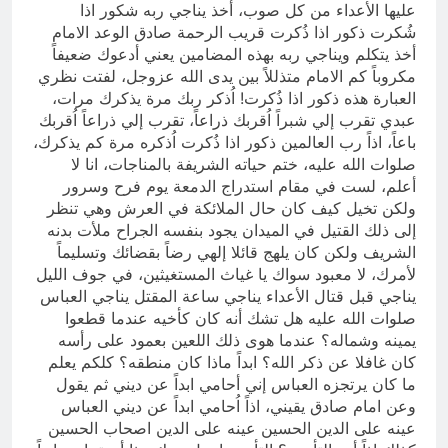
علیها الأعداء من كل صوب، أخذ یناجي ربه شكور اذا
شُكرت ذكور اذا ذُكرت قریب الرحمة صادق الوعد الامام
أخذ یتكلم ویناجي ربه بهذه المضامین یعني أدعوك ضعیفاً
مكروباً كم الامام متذللاً بین یدی الله عزوجل، لفتت نظري
العبارة هذه ذكور اذا ذُكرت! اُذكر ربك مرة یذكرك مرات،
عبدي تقرب إلي شبراً اُقربك ذراعاً، تقرب إلي ذراعاً اُقربك
باعاً، اذاً رب العالمین ذكور اذا ذُكرت اُذكره مرة كم یذكرك،
صلوات الله علیه، ختم حیاته الشریفة بالمناجات، انا لا
أعلم، لست في مقام استدراج الدمعة يوم فرح وسرور
ولكن تخیل كیف كان حال الملائكة في العرش وهي تنظر
إلی ذلك القتیل في المیدان یجود بنفسه الجراح ملأت بدنه
الشریف ولكن كان یلهج قائلا إلهي رضاً بقضائك وتسلیماً
لأمرك، لا معبود سواك یا غیاث المستغیثین، في جوف اللیل
یناجي قبل قتال الأعداء یناجي ساعة المقتل یناجي العباس
صلوات الله علیه هل تشك أنه كان كأخیه عندما قطعوا
یمینه وشماله؟ عندما هوى ذلك اللعین بعمود على رأسه
كان غافلا عن ذكر الله؟ ابداً ماذا كان منطقه؟ كلكم یعلم
ما كان یرتجزه العباس إني أحامي ابداً عن دیني ثم یقول
وعن امام صادق یقیني، اذاً اُحامي ابداً عن دیني العباس
عینه علی الدین الحسین عینه علی الدین اصحاب الحسین