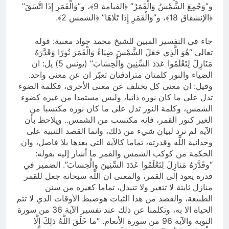
و”وَجُمِعَ الشَّمْسُ وَالْقَمَرُ” ﴿القيامة 9﴾، و”وَالْقَمَرِ إِذَا اتَّسَقَ”
﴿الإنشقاق 18﴾، و”وَالْقَمَرِ إِذَا تَلَاهَا” ﴿الشمس 2﴾.
جاء في التفسير المبين للشيخ محمد جواد مغنية: قوله
تعالى “هُوَ الَّذِي جَعَلَ الشَّمْسَ ضِيَاءً وَالْقَمَرَ نُورًا وَقَدَّرَهُ
مَنَازِلَ لِتَعْلَمُوا عَدَدَ السِّنِينَ وَالْحِسَابَ” (يونس 5) يل: ان
الضياء والنور كلمتان مترادفتان تعبّر ان عن معنى واحد.
وقيل: ان معنى كل يختلف عن معنى الأخرى، فكلمة الضوء
تدل على ما كان نوره ذاتيا، وليس مستمدا من غيره كضوء
الشمس، وكلمة النور تدل على ما كان نوره مكتسبا من
الغير كنور القمر، فإنه مكتسب من الشمس.. ويلاحظ بأن
الآية لم ترد لبيان شيء من ذلك، وانما القصد التنبيه على
وحدانية اللَّه وقدرته، تماما كالآية التي بعدها بلا فاصل، وان
الحكمة من كوكب الشمس والقمر ما أشار إليه بقوله:
“وقَدَّرَهُ مَنازِلَ لِتَعْلَمُوا عَدَدَ السِّنِينَ والْحِسابَ”. الضمير في
قدره يعود إلى القمر، والمعنى ان اللَّه سبحانه جعل للقمر
منازل ثابتة لا تتغير ولا تتبدل، تماما كغيره من سنن
الطبيعة، والقصد من هذا الثبات هوضبط الأوقات الذي لا تتم
الحياة الا به، وتكلمنا عن ذلك عند تفسير الآية 36 من سورة
التوبة والآية 96 من سورة الأنعام. “ما خَلَقَ اللَّهُ ذلِكَ إِلَّا