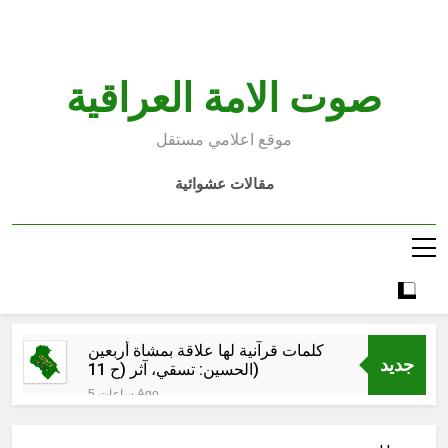
Ski
t
conten
صوت الامة العراقية
موقع اعلامي مستقل
مقالات عشوائية
كلمات قرآنية لها علاقة بمشاة أربعين
جديد
الحسين: تسقي، آثر (ح 11)
5 ساعات Ago
مجلس حسيني (دواعي نصب مآتم
العزاء الحسيني)