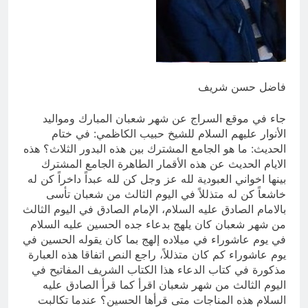
7 ساعات Ago
ازمة العلم العراقي.. ليست ازمة فقدان
الوطنية عند العراقيين.. بل (ازمة فقدان
الوطنية بالعلم نفسه) نركز على فئة
7 ساعات Ago
الأغلبية (لا ترفع العلم العراقي) وبنفس
الوقت (تغضب عندما ترى عراقي يرفع علم
فاضل حسن شريف
اجنبي)
جاء في موقع السراج عن شهر شعبان المبارك ومواليد
الأنوار عليهم السلام للشيخ حبيب الكاظمي: في ختام
الحدیث: ما هو الجامع المشترك بين هذه البدور الثلاث؟ هذه
الایام الحدیث عن هذه الأقمار الطاهرة الجامع المشترك
بینها اخواني العبودیة لله عز وجل كن لله عبداً داخراً كن له
خاشعاً كن له متذللاً في اليوم الثالث من شعبان تأسی
بالامام الصادق علیه السلام، الإمام الصادق في اليوم الثالث
من شهر شعبان كان یلهج بدعاء جده الحسین علیه السلام
في یوم عاشوراء في میلاده إلهج بما كان یقوله الحسین في
یوم عاشوراء كم كان متذللاً، راجع النص اتفاقا هذه العبارة
مذكورة في كتاب الدعاء هذا الكتاب الشریف المفاتیح في
الیوم الثالث من شهر شعبان اقرأ كما قرأ الصادق علیه
السلام هذه المناجات متی قرأها الحسین؟ عندما تكالبت