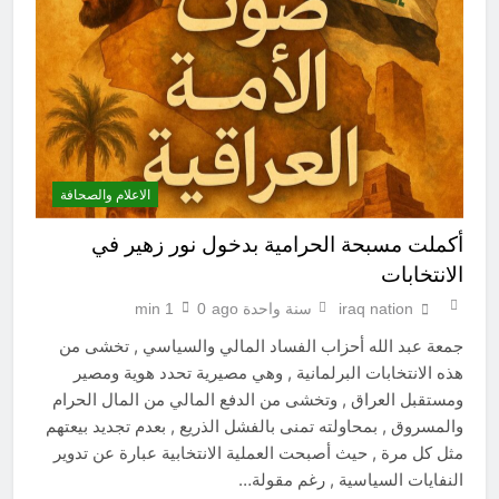
سوريالية في الحقبة الديستوبية مع
مؤسساتنا الصحية !!
7 ساعات Ago
الاعلام والصحافة
أكملت مسبحة الحرامية بدخول نور زهير في
الانتخابات
iraq nation
سنة واحدة ago
0
1 min
جمعة عبد الله أحزاب الفساد المالي والسياسي , تخشى من
هذه الانتخابات البرلمانية , وهي مصيرية تحدد هوية ومصير
ومستقبل العراق , وتخشى من الدفع المالي من المال الحرام
والمسروق , بمحاولته تمنى بالفشل الذريع , بعدم تجديد بيعتهم
مثل كل مرة , حيث أصبحت العملية الانتخابية عبارة عن تدوير
النفايات السياسية , رغم مقولة…