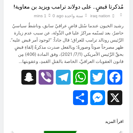
مُذكرتا قبضٍ.. على دولاند ترامب ويزيد بن معاوية!
iraq nation
سنة واحدة ago
0
1 mins
رشيد الخيون عندما سُئل قاضٍ عراقيّ سابق، وناشطٌ سياسيٌ
حاضرٌ، بعد تَسنّمه مراكزَ عليا في الدَّولة، عن سبب عدم زيارة
الرَّئيس رونالد ترامب للعراق؛ قال جاداً: “لوجود أمر قبض عليه”.
ظهر مصرحاً صوتاً وصورةً؛ وبالفعل صدرت مذكرةُ إلقاءِ قبضٍ
بحقِّ الرَّئيس الأمريكي (7/1/ 2021)، وفق المادة (406) مِن
قانون العقوبات العراقيِّ، الخاصة بالقتلِ العَمدِ، وعقوبتها…
Snapchat
Viber
Telegram
WhatsApp
Twitter
Facebook
Share
Messenger
X
اقرأ المزيد