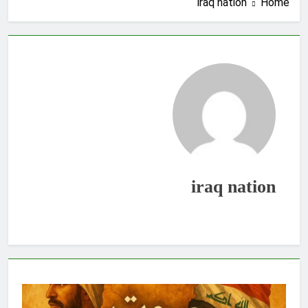
iraq nation
Home
الملائكة والدواب يسبحون بمحمده لكن
لا تعرفون تسبيحهم .
6 دقائق Ago
زينب واسطورة الخلود الشيعة
7 دقائق Ago
اشارات قرآنية من كتاب السبايا للسيد
الحسني (ح 4)
31 دقيقة Ago
جيش المرجعية ضرورة عراقية: القوة
في القرآن الكريم (ح 13) (ويزدكم قوة
الى قوتكم)
33 دقيقة Ago
iraq nation
اصدع بالحق ولو مرّة
35 دقيقة Ago
المشانق وسياسة الخوف
ساعتين Ago
صحتنا في خطر: معاً لمواجهة المواد
البلاستيكية
4 ساعات Ago
سطور حقيقية … وأخرى فانتازية