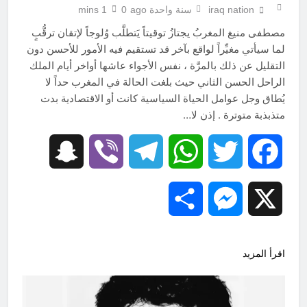
iraq nation
سنة واحدة ago
0
1 mins
مصطفى منيغ المغربُ يجتازُ توقيتاً يَتطلَّب وُلوجاً لإتقان ترقُّبٍ
لما سيأتي مغيِّراً لواقع بآخر قد تستقيم فيه الأمور للأحسن دون
التقليل عن ذلك بالمرَّة ، نفس الأجواء عاشها أواخر أيام الملك
الراحل الحسن الثاني حيث بلغت الحالة في المغرب حداً لا
يُطاق وجل عوامل الحياة السياسية كانت أو الاقتصادية بدت
متذبذبة متوترة . إذن لا…
Snapchat
Viber
Telegram
WhatsApp
Twitter
Facebook
Share
Messenger
X
اقرأ المزيد