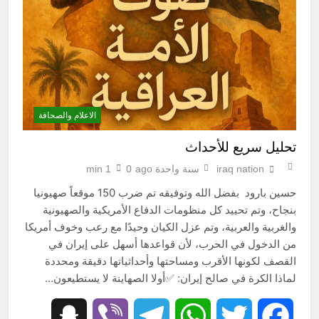
الاعلام والصحافة
تحليل سريع للأحداث
iraq nation
سنة واحدة ago
0
1 min
حسين بارود ‏ بفضل الله وتوفيقه تم ضرب 150 موقعاً صهيونيا
بنجاح، وتم تحييد كل منظومات الدفاع الأمريكية والصهيونية
والغربية والعربية، وتم عزل الكيان وحيدًا مع رعب وخوف أمريكا
من الدخول في الحرب، لأن قواعدها أسهل على إيران في
القصف لكونها الأقرب ومساحتها وأحداثياتها دقيقة ومحددة
لماذا الكرة في صالح إيران: ✅أولا الصهاينة لا يستطيعون…
Snapchat
Viber
Telegram
WhatsApp
Twitter
Facebook