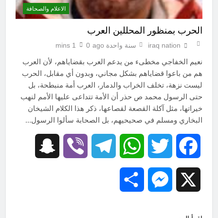
الاعلام والصحافة
الحرب بمنظور المحللين العرب
iraq nation
سنة واحدة ago
0
1 mins
نعيم الخفاجي مخطىء من يدعم العرب بقضاياهم، لأن العرب
هم من باعوا قضاياهم بشكل مجاني، وبدون أي مقابل، الحرب
ليست نزهة، تخلف الخراب والدمار، العرب أمة منبطحة، بل
حتى الرسول محمد ص حذر أن الأمة تتداعى عليها الأمم لنهب
خيراتها، مثل آكلة القصعة لقصاعها، ذكر هذا الكلام الشيخان
البخاري ومسلم في صحيحيهم، بل الصحابة سألوا الرسول…
Snapchat
Viber
Telegram
WhatsApp
Twitter
Facebook
Share
Messenger
X