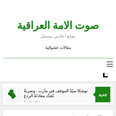
Ski
t
conten
صوت الامة العراقية
موقع اعلامي مستقل
مقالات عشوائية
توشكا سيّدُ الموقف في مأرب.. وضربةٌ
جديد
تُجدِّد معادلةَ الردع.
4 دقائق Ago
تجيك المنية
6 دقائق Ago