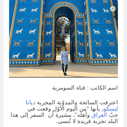
حين يبتسم لنا ويعترف رأس السلط عن
الفساد المتجذر بالعراق تسقط أسطورة
الاستحقاق الانتخابي وانكشاف دولة
5 ساعات Ago
المحاصصة !؟
اسم الكاتب : قناة السومرية
اعترفت السائحة والمدوّنة المجرية
ديانا
ليسكو
، بأنها “من اليوم الأوّل وقعت في
حبّ
العراق
وأهله”، مشيرة أن السفر إلى هذا
البلد تجربة فريدة لا تُنسى.