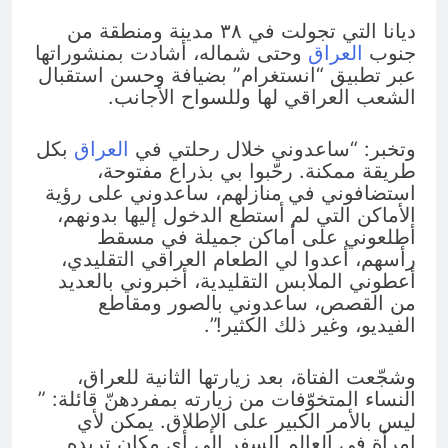
ديانا التي تجولت في ٣٨ مدينة ومنطقة من
جنوب
العراق
وحتى شماله، أشادت بمنشوراتها
عبر تطبيق “انستغرام” بضيافة وحسن استقبال
الشعب العراقي لها وللسواح الأجانب.
وتخبر: “ساعدوني خلال رحلتي في
العراق
بكل
طريقة ممكنة. رحّبوا بي بذراع مفتوحة،
استضافوني في منازلهم، ساعدوني على رؤية
الأماكن التي لم أستطع الدخول إليها بدونهم،
أطلعوني على أماكن جميلة في مسقط
رأسهم، أعدوا لي الطعام العراقي التقليدي،
أعطوني الملابس التقليدية، أخبروني بالعديد
من القصص، ساعدوني بالصور ومقاطع
الفيديو، وغير ذلك الكثير!”.
وشجّعت الفتاة، بعد زيارتها الثانية للعراق،
النساء المتخوّفات من زيارته بمفردهنّ قائلة: ”
ليس بالأمر الكبير على الإطلاق. يمكن لأي
امرأة في العالم السفر إلى أي مكان تريده