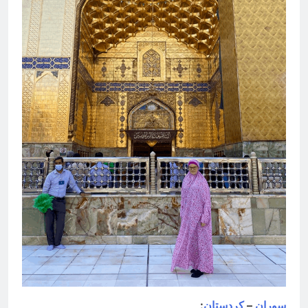
سوران
–
كردستان
: