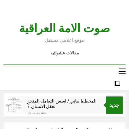
Ski
t
conten
صوت الامة العراقية
موقع اعلامي مستقل
مقالات عشوائية
المخطط بياني / اسس التعامل المنجز
جديد
لعقل الانسان ؟
58 دقيقة Ago
عْاشُورْاءُالسَّنَةُ الثَّالِثةَ عشَرَة(٢٢)
[إِنتفاضةُ صفَر…تمرُّدٌ حُسَينيٌّ][ب]