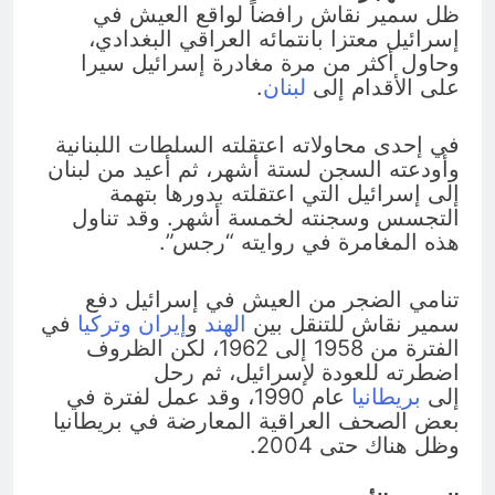
ظل سمير نقاش رافضاً لواقع العيش في
إسرائيل معتزا بانتمائه العراقي البغدادي،
وحاول أكثر من مرة مغادرة إسرائيل سيرا
على الأقدام إلى
لبنان
.
في إحدى محاولاته اعتقلته السلطات اللبنانية
وأودعته السجن لستة أشهر، ثم أعيد من لبنان
إلى إسرائيل التي اعتقلته بدورها بتهمة
التجسس وسجنته لخمسة أشهر. وقد تناول
هذه المغامرة في روايته “رجس”.
تنامي الضجر من العيش في إسرائيل دفع
سمير نقاش للتنقل بين
الهند
و
إيران
وتركيا
في
الفترة من 1958 إلى 1962، لكن الظروف
اضطرته للعودة لإسرائيل، ثم رحل
إلى
بريطانيا
عام 1990، وقد عمل لفترة في
بعض الصحف العراقية المعارضة في بريطانيا
وظل هناك حتى 2004.