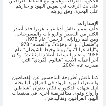
الحكومة العراقية وعملوا مع الضباط العراقيين
على بث الرعب في نفوس اليهود وإجبارهم
على الهجرة، وفق روايته.
الإصدارات
خلّف سمير نقاش أدبا عربيا غزيرا فقد أصدر
الكثير من القصص والروايات والمسرحيات.
ومن أهم رواياته “الرجس” عام 1978،
و”طنطل”، و”أنا وهؤلاء”، و”الفصام” 1978,
و”ليلة عرابا”، و”نزولَة وخيط الشيطان” عام
1986, و”عندما تسقط أضلاع المثلثات”. وكان
آخر أعماله الأدبية “شالوم الكردي” التي
صدرت عام 2004.
كما ناقش أطروحة الماجستير عن القصاصين
والشعراء اليهود الرواد في العراق. أما بحثه
لنيل شهادة الدكتوراه فكان بعنوان “شياطين
وأرواح وقوى ميتافيزيقية أخرى في معتقدات
اليهود العراقيين وتقاليدهم”.