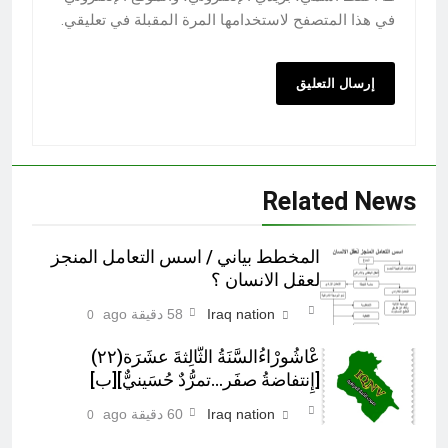
في هذا المتصفح لاستخدامها المرة المقبلة في تعليقي.
Related News
المخطط بياني / اسس التعامل المنجز
لعقل الانسان ؟
Iraq nation
58 دقيقة ago
0
عْاشُورْاءُالسَّنَةُ الثَّالِثةَ عشَرَة(٢٢)
[إِنتفاضةُ صفَر…تمرُّدٌ حُسَينيٌّ][ب]
Iraq nation
60 دقيقة ago
0