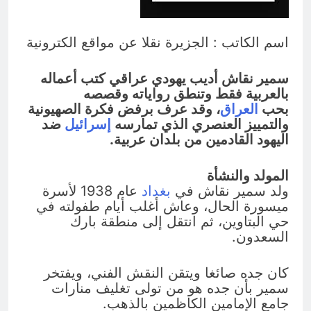
4 ساعات Ago
تفكيك شلل الطاقة: الاقتصاد السياسي
لأزمة الكهرباء في العراق
اسم الكاتب : الجزيرة نقلا عن مواقع الكترونية
6 ساعات Ago
سمير نقاش أديب يهودي عراقي كتب أعماله
بالعربية فقط وتنطق رواياته وقصصه
بحب
العراق
، وقد عرف برفض فكرة الصهيونية
والتمييز العنصري الذي تمارسه
إسرائيل
ضد
اليهود القادمين من بلدان عربية.
المولد والنشأة
ولد سمير نقاش في
بغداد
عام 1938 لأسرة
ميسورة الحال، وعاش أغلب أيام طفولته في
حي البتاوين، ثم انتقل إلى منطقة بارك
السعدون.
كان جده صائغا ويتقن النقش الفني، ويفتخر
سمير بأن جده هو من تولى تغليف منارات
جامع الإمامين الكاظمين بالذهب.