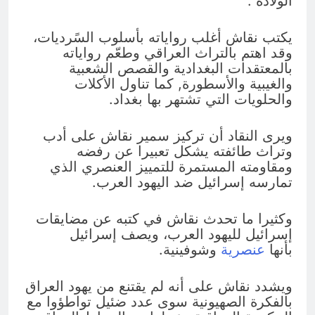
الولادة”.
يكتب نقاش أغلب رواياته بأسلوب السًرديات،
وقد اهتم بالتراث العراقي وطعّم رواياته
بالمعتقدات البغدادية والقصص الشعبية
والغيبية والأسطورة, كما تناول الأكلات
والحلويات التي تشتهر بها بغداد.
ويرى النقاد أن تركيز سمير نقاش على أدب
وتراث طائفته يشكل تعبيرا عن رفضه
ومقاومته المستمرة للتمييز العنصري الذي
تمارسه إسرائيل ضد اليهود العرب.
وكثيرا ما تحدث نقاش في كتبه عن مضايقات
إسرائيل لليهود العرب، ويصف إسرائيل
بأنها
عنصرية
وشوفينية.
ويشدد نقاش على أنه لم يقتنع من يهود العراق
بالفكرة الصهيونية سوى عدد ضئيل تواطؤوا مع