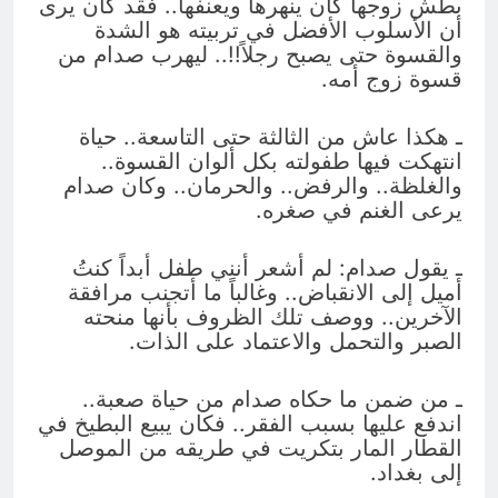
بطش زوجها كان ينهرها ويعنفها.. فقد كان يرى
أن الأسلوب الأفضل في تربيته هو الشدة
والقسوة حتى يصبح رجلاً!!.. ليهرب صدام من
قسوة زوج أمه.
ـ هكذا عاش من الثالثة حتى التاسعة.. حياة
انتهكت فيها طفولته بكل ألوان القسوة..
والغلظة.. والرفض.. والحرمان.. وكان صدام
يرعى الغنم في صغره.
ـ يقول صدام: لم أشعر أنني طفل أبداً كنتُ
أميل إلى الانقباض.. وغالباً ما أتجنب مرافقة
الآخرين.. ووصف تلك الظروف بأنها منحته
الصبر والتحمل والاعتماد على الذات.
ـ من ضمن ما حكاه صدام من حياة صعبة..
اندفع عليها بسبب الفقر.. فكان يبيع البطيخ في
القطار المار بتكريت في طريقه من الموصل
إلى بغداد.