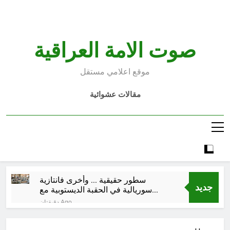
Ski
t
conten
صوت الامة العراقية
موقع اعلامي مستقل
مقالات عشوائية
سطور حقيقية … وأخرى فانتازية
جديد
سوريالية في الحقبة الديستوبية مع
مؤسساتنا الصحية !!
دقيقتان Ago
كتب ثقافية جديدة …دَردَشَاتٌ
ومُشَاكَسَاتٌ صُحَفيةٌ في مقهى