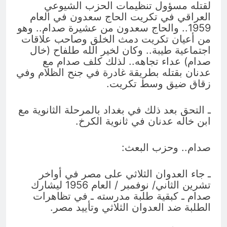
لقتله مسؤول تنظيمات الحزب الشيوعي
العراقي في تكريت الحاج سعدون في العام
1959.. والحاج سعدون من عشيرة صدام.. وهو
من أعيان تكريت دمث الخلق وصاحب علاقات
اجتماعية طيبة.. وكان لخير الله طلفاح (خال
صدام) عداء تجاهه.. لذلك كلف صدام مع
عدنان بقتله بطريقة غادرة في جنح الظلام وفي
زقاق ضيق وسط تكريت.
ـ التحق بعد ذلك في بغداد بالمرحلة الثانوية مع
ابن خاله عدنان في ثانوية الكرخ.
صدام.. وحزب البعث:
ـ جاء العدوان الثلاثي على مصر في أواخر
تشرين الثاني/ نوفمبر / العام 1956 ليشارك
صدام ـ كبقية طلبة مدرسته ـ في تظاهرات
الطلبة ضد العدوان الثلاثي وتأييد مصر.