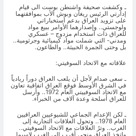
ـ وكشفت صحيفة واشنطن بوست الى قيام
إدارتي الرئيس ريغان وبوش الأب بموافقتهما
على تزويد العراق بدعم استخباراتي
ولوجستي.. وإصدارهما الأوامر ببيع مواد
للعراق ذات استخدام مزدوج – عسكري
ومدني- التي شملت مواد كيميائية وجرثومية..
بل وحتى الجمرة الخبيثة.. والطاعون.
علاقاته مع الاتحاد السوفيتي:
ـ سعى صدام لأجل أن يلعب العراق دوراً ريادياً
في الشرق الأوسط فوقع العراق اتفاقية تعاون
مع الاتحاد السوفييتي العام 1972.. وأرسل
للعراق أسلحة وعدة آلاف من الخبراء.
ـ لكن الإعدام الجماعي للشيوعيين العراقيين
العام 1978.. وتحول العلاقات التجارية إلى
الغرب.. وترً العلاقات مع الاتحاد السوفيتي..
واتخذ العراق منحى أقرب إلى الغرب لاسيما