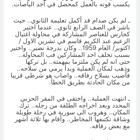
يكسب قوته بالعمل كمحصل في أحد الباصات.
ـ لم يكن صدام قد أكمل تعليمة الثانوي.. حيث
باشر في الصف الرابع ثانوي.. عندما اختير
كحارس للعناصر المشاركة في محاولة اغتيال
الزعيم عبد الكريم قاسم في تشرين الاول /
اكتوبر/ العام 1959.. وكان بدرجة نصير.. واختير
بسبب تخلف احد المشاركين فب المحاولة..
حتى انه لم يكن ملتزما بمهمته.. بل تركها
وذهب لمكان العملية وبدأ يرمي من سلاحه..
فأصيب بسلاح رفاقه.. واصاب هو شرطي قريبا
من مكان الحادثة بطريق الخطأ.
ـ انتهت العملية.. واختفى في المقر الحزبي
المحدد وبعد اخراجه الطلقة من رجله.. ترك
المكان.. وهروب الى سورية في رحلة طويلة
وشاقة تكتنفها المخاطر.. وأقام بها ثلاثة أشهر
مع بعض رفاقه.