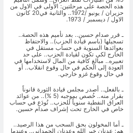
هذه الحصة على مرحلتين: الأولى في الاول من
حزيران / يونيو /1972.. والثانية في20 كانون
الاول / ديسمبر / 1973.
ـ قرر صدام حسين.. بعد تأميم هذه الحصة..
تسجيلها (باسم قيادة الحزب).. والاحتفاظ
بعوائدها السنوية في حساب مستقل في
الخارج لكي تكون لقيادة الحزب.. على حد
تعبيره.. مبالغ كافية من المال لاستخدامها في
العودة إلى الحكم في حال وقوع انقلاب.. أو
في حال وقوع غزو خارجي.
ـ بالفعل.. أصدر مجلس قيادة الثورة قانوناً
بقرار منه.. خُصص بموجبه (5 %).. من عوائد
العراق النفطية سنوياً للحزب.. تُودَع في حساب
خاص في الخارج تحت إشراف صدام حسين.
ـ أما المخولون بحق السحب من هذا الرصيد..
هم: عدنان خير الله وعدنان الحمداني.. وعندما