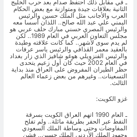
ـ في مقابل ذلك احتفظ صدام بعد حرب الخليج
الثانية بعلاقات جيدة ومتوازنة مع بعض الحكام
العرب والأجانب مثل الملك حسين والرئيس
اليمني علي عبد الله صالح.. اللذان أسسا معه
والرئيس المصري حسني مبارك حلف عربي هو
مجلس التعاون العربي في العام 1989.. لكن
لم يدم سوى لأشهر.. كما كانت علاقته وطيدة
بالعقيد معمر القذافي والرئيس ياسر عرفات
والرئيس الفنزويلي هوغو شافيز الذي زار بغداد
في العام 2002 حيث كان أول زعيم يتحدى
حظر الطيران المفروض على العراق منذ بداية
التسعينات.. وغيرهم من بعض زعماء العالم
الثالث.
غزو الكويت:
ـ العام 1990 اتهم العراق الكويت بسرقة
النفط عبر الحفر بطريقة مائلة.. ولم تفلح
المفاوضات وحتى وساطة الملك السعودي
وجهود الملك الأردني الملك حسين.. فشن