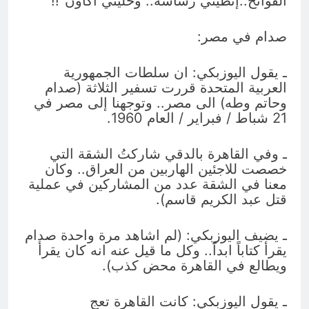
الفواتح..إنطيني رشاشة.. وخليني أكاون”!!
صدام في مصر:
ـ يقول اليوزبكي: ان سلطات الجمهورية
العربية المتحدة قررت تسفير الثلاثة (صدام
وحاتم وطه) الى مصر.. وتوجهنا إلى مصر في
21 شباط / فبراير / العام 1960.
ـ وفي القاهرة بالدقي شاركتُ الشقة التي
خصصت للاجئين الهاربين من العراق.. وكان
معنا في الشقة عدد من المشاركين في عملية
قتل عبد الكريم قاسم).
ـ يضيف اليوزبكي: (لم اشاهد مرة واحدة صدام
يقرأ كتاباً ابداً.. وكل ما قيل عنه انه كان يقرأ
ويطالع في القاهرة محض كذب).
ـ يقول اليوزبكي: كانت القاهرة تعج