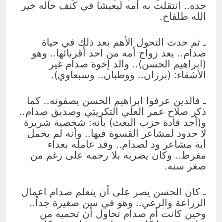
جده.. انتقلت به أمه ليعيشا في كنف خاله خير
الله طلفاح.
ـ ثم حدث التحول الأهم بعد ذلك في حياة
صدام.. بعد زواج أمه من احد أقربائها.. وهو
(ابراهيم الحسن).. والد إخوة صدام غير
الأشقاء: (برزان.. ووطبان.. وسبعاوي).
ـ فالذين عرفوا ابراهيم الحسن يصفونه.. كما
ذكر صلاح عمر العلي التكريتي وصديق صدام..
و(أحد قادة حزب البعث) بأنه: شخصية شريرة
لا حدود لمشاعر القسوة فيها.. وأنه لم يحمل
أية مشاعر ود لصدام.. وقد عامله بعداء
مفرط.. وكان يضربه بلا رحمه على رغم من
صغر سنه.
ـ كان الحسن يصر على أن يتعلم صدام اعمال
الزراعة والرعي.. وهو في سن صغيرة جداً..
وحين كانت أم صدام تحاول أن تحميه من