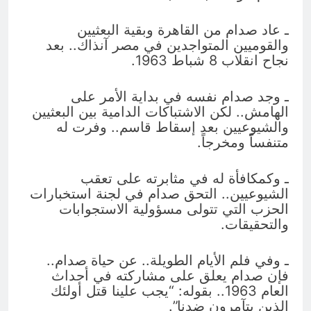
ـ عاد صدام من القاهرة وبقية البعثيين
والقوميين المتواجدين في مصر آنذاك.. بعد
نجاح انقلاب 8 شباط 1963.
ـ وجد صدام نفسه في بداية الأمر على
الهامش.. لكن الاشتباكات الدامية بين البعثيين
والشيوعيين بعد إسقاط قاسم.. وفرت له
متنفساً ومخرجاً.
ـ وكمكافأة له في مثابرته على تعقب
الشيوعيين.. التحق صدام في لجنة استخبارات
الحزب التي تتولى مسؤولية الاستجوابات
والتحقيقات.
ـ وفي فلم الأيام الطويلة.. عن حياة صدام..
فإن صدام يعلق على مشاركته في أحداث
العام 1963.. بقوله: “يجب علينا قتل أولئك
الذين يتآمرون ضدنا”.