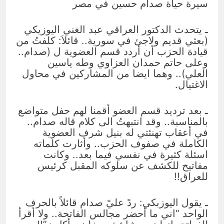
سيرة حياة صدام حسين في مصر
ـ يتحدث الدكتور العراقي عبد الغني اليوزيكي
(بعثي قديم ولاجئ في سورية.. قائلاَ: كلفتُ من
قيادة الحزب أن أردد قسم العضوية ل (صدام..
وعلى حاتم حمدان العزاوي وطه ياسين
العلي).. وهما ايضا من المشاركين في محاول
الاغتيال.
ـ بعد ترديد قسم العضو أقمنا لهم حفل متواضع
بالمناسبة.. وقد انتبهتُ الى كلام قاله صدام..
في أعقاب تهنئتي له بنيل شرف العضوية
الكاملة في صفوف الحزب.. وأثارت كلماته
اسئلة كثيرة في نفسي فيما بعد.. وكانت
مفاتيح للكشف عن سلوكه المقبل كرئيس
للعراق!!
ـ يقول اليوزبكي: ردً عليً صدام قائلاً بالحرف
الواحد “اني ما أحضر مجالس الفاتحة.. ولا أقرأ