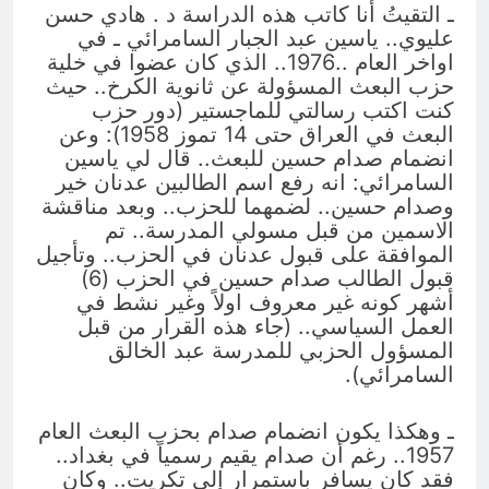
ـ التقيتُ أنا كاتب هذه الدراسة د . هادي حسن
عليوي.. ياسين عبد الجبار السامرائي ـ في
اواخر العام ..1976.. الذي كان عضوا في خلية
حزب البعث المسؤولة عن ثانوية الكرخ.. حيث
كنت اكتب رسالتي للماجستير (دور حزب
البعث في العراق حتى 14 تموز 1958): وعن
انضمام صدام حسين للبعث.. قال لي ياسين
السامرائي: انه رفع اسم الطالبين عدنان خير
وصدام حسين.. لضمهما للحزب.. وبعد مناقشة
الاسمين من قبل مسولي المدرسة.. تم
الموافقة على قبول عدنان في الحزب.. وتأجيل
قبول الطالب صدام حسين في الحزب (6)
أشهر كونه غير معروف اولاً وغير نشط في
العمل السياسي.. (جاء هذه القرار من قبل
المسؤول الحزبي للمدرسة عبد الخالق
السامرائي).
ـ وهكذا يكون انضمام صدام بحزب البعث العام
1957.. رغم أن صدام يقيم رسمياً في بغداد..
فقد كان يسافر باستمرار إلى تكريت.. وكان