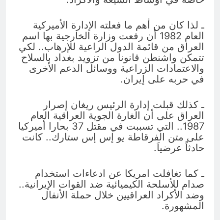
ـ لذا كان من أهم ما فعلته الإدارة الأميركية
العام 1982 أن رفعت وزارة الخارجية بها اسم
العراق من قائمة الدول الراعية للإرهاب.. لكي
تتمكن واشنطن قانونا من تزويد بغداد بالسلاح
والاعتمادات الزراعية ووسائل الدعم الأخرى
في حربه على إيران.
ـ كذلك قبلت إدارة الرئيس ريغان إصرار
العراق على أن الغارة الجوية العراقية العام
1987.. التي تسببت في مقتل 37 بحارا أميركيا
على متن الفرقاطة يو إس إس ستارك.. كانت
حادثاً عرضياَ.
ـ كما تغافلت امريكا عن ادعاءات استخدام
صدام للأسلحة الكيميائية ضد القوات الإيرانية..
وضد الأكراد العراقيين خلال حملة الأنفال
المشهورة.