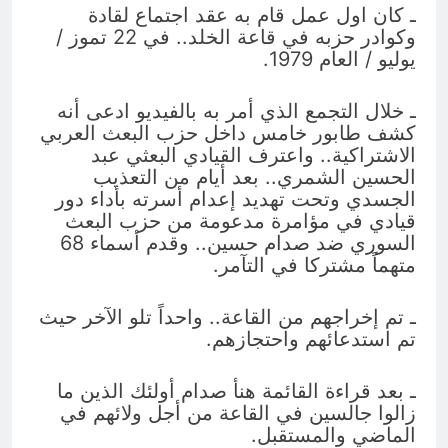
ـ كان اول عمل قام به عقد اجتماع لقادة
وكوادر حزبه في قاعة الخلد.. في 22 تموز /
يوليو / العام 1979.
ـ خلال التجمع الذي أمر به بالفيديو ادعى أنه
كشف طابور خامس داخل حزب البعث العربي
الاشتراكية.. واعترف القيادي البعثي عبد
الحسين الشمري.. بعد أيام من التعذيب
الجسدي وتحت تهديد إعدام أسرته بأداء دور
قيادي في مؤامرة مدعومة من حزب البعث
السوري ضد صدام حسين.. وقدم أسماء 68
متهماً مشتركا في التآمر.
ـ تم إخراجهم من القاعة.. واحداً تلو الآخر حيث
تم استدعائهم واحتجازهم.
ـ بعد قراءة القائمة هنأ صدام أولئك الذين ما
زالوا جالسين في القاعة من أجل ولائهم في
الماضي والمستقبل.