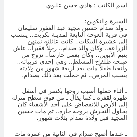
؟
اسم الكاتب : هادي حسن عليوي
11 ساعة Ago
الظلم والظلام والمادة المظلمة
السيرة والتكوين:
11 ساعة Ago
ـ ولد صدام حسين مجيد عبد الغفور سليمان
في قرية العوجة التابعة لمدينة تكريت.. ينتسب
إلى عشيرة البيكات.. كانت عائلته تمتهن
الزراعة.. وكان والد صدام.. رجلاً فقيراً.. عاش
يتيم الأبوين.. وكان يعمل حارساً.. تزوج من
صبحه طلفاح المسلط.. وهي إحدى قريباته..
وأنجبا طفلاً مات بعد أربعة شهور من ولادته
بسبب المرض.. ثم حملت بعد ذلك بصدام.
ـ أثناء حملها أصيب زوجها بكسر في أسفل
ظهره لقفزه ـ كما يقال ـ من فوق سطح منزله
إلى الأرض للانقضاض على أحد الأشقياء كان
يحاول التحرش بزوجة جاره.. ثم مات حسين
المجيد قبل ولادة صدام بثلاث شهور.
ـ عندما أصبح صدام في الثانية من عمره مات