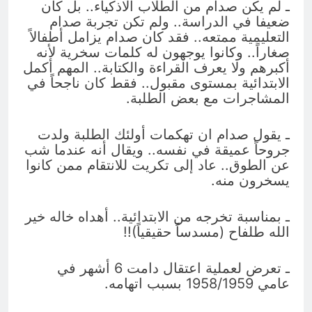
ـ لم يكن صدام من الطلاب الاذكياء.. بل كان
ضعيفا في الدراسة.. ولم تكن تجربة صدام
التعليمية ممتعه.. فقد كان صدام يزامل أطفالاً
صغاراً.. وكانوا يوجهون له كلمات سخرية لأنه
أكبرهم ولا يعرف القراءة والكتابة.. المهم أكمل
الابتدائية بمستوى مقبول.. فقط كان ناجحاً في
المشاجرات مع بعض الطلبة.
ـ يقول صدام ان تهكمات أولئك الطلبة ولدت
جروحاً عميقة في نفسه.. ويقال أنه عندما شب
عن الطوق.. عاد إلى تكريت للانتقام ممن كانوا
يسخرون منه.
ـ بمناسبة تخرجه من الابتدائية.. أهداه خاله خير
الله طلفاح (مسدساً حقيقياً)!!
ـ تعرض لعملية اعتقال دامت 6 أشهر في
عامي 1958/1959 بسبب اتهامه.