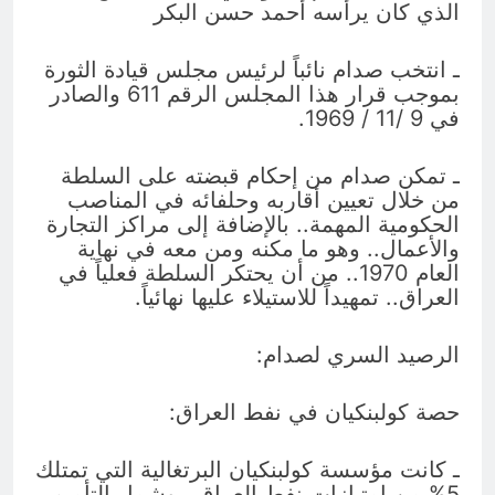
الذي كان يرأسه أحمد حسن البكر
ـ انتخب صدام نائباً لرئيس مجلس قيادة الثورة
بموجب قرار هذا المجلس الرقم 611 والصادر
في 9 /11 / 1969.
ـ تمكن صدام من إحكام قبضته على السلطة
من خلال تعيين أقاربه وحلفائه في المناصب
الحكومية المهمة.. بالإضافة إلى مراكز التجارة
والأعمال.. وهو ما مكنه ومن معه في نهاية
العام 1970.. من أن يحتكر السلطة فعلياً في
العراق.. تمهيداً للاستيلاء عليها نهائياً.
الرصيد السري لصدام:
حصة كولبنكيان في نفط العراق:
ـ كانت مؤسسة كولبنكيان البرتغالية التي تمتلك
5% من امتيازات نفط العراق.. وشمل التأميم