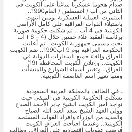
صدام هجوما عسكريا مباغتاً على الكويت في
الثاني من آب / أغسطس / العام1990..
استمرت العملية العسكرية يومين انتهت
باستيلاء القوات العراقية على كامل الأراضي
الكويتية في 4 آب .. ثم شكلت حكومة صورية
برئاسة العقيد علاء حسين خلال (4 – 8 ) آب
تحت مسمى جمهورية الكويت.. ثم أعلنت
الحكومة العراقية يوم 9 اب1990.. ضم الكويت
للعراق وإلغاء جميع السفارات الدولية في
الكويت.. وإعلان الكويت المحافظة (19)
للعراق.. وتغيير أسماء الشوارع والمنشآت
ومنها تغيير اسم العاصمة الكويتية.
ـ في الطائف بالمملكة العربية السعودية
تشكلت الحكومة الكويتية في المنفى حيث
تواجد أمير الكويت الشيخ جابر الأحمد الصباح
وولي العهد الشيخ سعد العبد الله الصباح
والعديد من الوزراء وأفراد القوات المسلحة
الكويتية.. وعندما اجتاحت العراق الكويت
فُرضت عقوبات اقتصادية على العراق.. وطالب