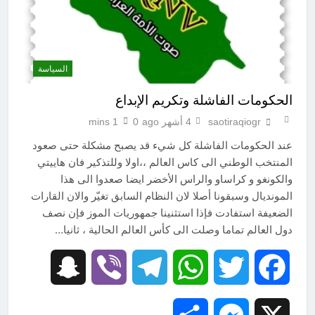
السياسة
الحكومات الفاشلة وتكريم الإبداع
saotiraqiogr
4 أشهر ago
0
1 mins
عند الحكومات الفاشلة كل شيء قد يصبح مشكلة حتى صعود
المنتخب الوطني الى كاس العالم ،،اولا وللتذكير فان هاييتي
والكونغو و كراساو والراس الأخضر ايضا صعدوا الى هذا
المونديال وسبقونا أصلا لان النظام السابق تغيّر والان القارات
الضعيفة استفادت فإذا استثنينا جمهوريات الموز فإن نصف
دول العالم تماما وصلت الى كأس العالم الحالية ، ثانيا…
Snapchat
Viber
Telegram
WhatsApp
Twitter
Facebook