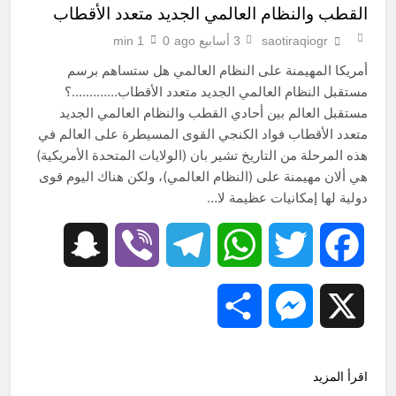
المنافي.. ووصايا لم تُنفذ
القطب والنظام العالمي الجديد متعدد الأقطاب
15 ساعة Ago
saotiraqiogr
3 أسابيع ago
0
1 min
لوحة النشوة / راي الفلسفة
التجريدية للانسان
أمريكا المهيمنة على النظام العالمي هل ستساهم برسم
15 ساعة Ago
مستقبل النظام العالمي الجديد متعدد الأقطاب………….؟
مستقبل العالم بين أحادي القطب والنظام العالمي الجديد
متعدد الأقطاب فواد الكنجي القوى المسيطرة على العالم في
هذه المرحلة من التاريخ تشير بان (الولايات المتحدة الأمريكية)
هي ألان مهيمنة على (النظام العالمي)، ولكن هناك اليوم قوى
دولية لها إمكانيات عظيمة لا…
Snapchat
Viber
Telegram
WhatsApp
Twitter
Facebook
Share
Messenger
X
اقرأ المزيد