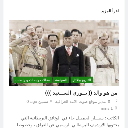
اقرأ المزيد
التاريخ والاثار
السياسة
مقالات وابحاث ودراسات
من هو والد (( نــوري الســعيد )))
مدير موقع صوت الامة العراقية
سنتين ago
0
1 mins
الكاتب : سيـــار الجميــل جاء في الوثائق البريطانية التي
يحتويها الارشيف البريطاني الرسمي عن العراق ، وخصوصا