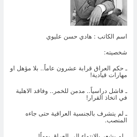
الكاتبان باقر الزبيدي ورياض سعد يحذران
من الجولاني (ح 3) (ولتأت طائفة أخرى لم
يصلوا فليصلوا معك وليأخذوا حذرهم)
3 ساعات Ago
اسم الكاتب : هادي حسن عليوي
شخصيته:
ـ حكم العراق قرابة عشرون عاماً.. بلا مؤهل او
مهارات قيادية!
ـ فاشل دراسياً.. مدمن للخمر.. وفاقد الاهلية
في اتخاذ القرار!
ـ لم يتشرف بالجنسية العراقية حتى جاءه
المنصب.
ـ لم يشعر بالانتماء الى العراق يوماً!