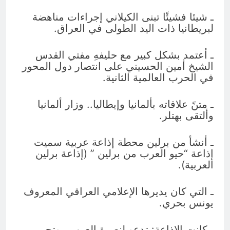
ـ شيئا فشيئًا تبنى الكيلاني إجراءات مناهضة
لبريطانيا ذات اليد الطولى في العراق.
ـ أعتمد بشكل كبير مع حليفهِ مفتي القدس
الشيخ أمين الحسيني على انتصار دول المحور
في الحرب العالمية الثانية.
ـ متنً علاقاته بألمانيا وإيطاليا.. وزار ألمانيا
وألتقى بهتلر.
ـ أنشأ من برلين محطة إذاعة عربية سميت
إذاعة “حيو العرب من برلين ” (إذاعة برلين
العربية).
ـ التي كان يديرها الإعلامي العراقي المعروف
يونس بحري.
ـ كانت الاذاعة: تدعو لنصرة العرب.. وتحرير