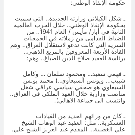
حكومة الإنقاذ الوطني:
ـ شكل الكيلاني وزارته الجديدة.. التي سميت
بحكومة الإنقاذ الوطني.. خلال الحرب العالمية
الثانية في أيار/ مايس / العام 1941.. من
الضباط القدامى من زملائه في الجمعيات
السرية التي كانت تدعو لاستقلال العراق.. وهم
القادة الأربعة المعروفين بالمربع الذهبي..
برئاسة العقيد صلاح الدين الصباغ.. وهم:
ـ فهمي سعيد… ومحمود سلمان … وكامل
شبيب… ويونس السبعاوي..( محمد يونس
السبعاوي هو صحفي سياسي عراقي شغل
مناصب وزارية خلال العهد الملكي في العراق..
وانتسب الى جماعة الاهالي).
ـ كان من ورائهم العديد من القيادات
العسكرية.. مثل: العقيد عبد الوهاب الشيخ
علي الغصيبة… المقدم عبد العزيز الشيخ علي.