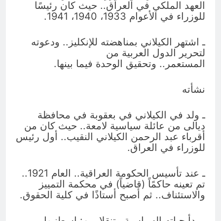
العهد الملكي في العراق.. حيث كان رئيسًا
للوزراء في الأعوام 1933، 1940، 1941.
ـ اشتهر الكيلاني بمناهضته للإنكليز.. ودعوته
لتحرير الدول العربية من
المستعمر.. وتحقيق الوحدة فيما بينها.
نشأته
ـ ولد في الكيلاني في بعقوبة في محافظة
ديالى من عائلة سياسية لامعة.. حيث كان من
أقرباء عبد الرحمن الكيلاني النقيب.. أول رئيس
للوزراء في العراق.
ـ عند تأسيس الحكومة العراقية.. العام 1921..
تم تعينه حاكمًاً (قاضياً) في محكمة التمييز
والاستئناف.. ثم أصبح أستاذًا في كلية الحقوق.
ـ بدأ حياته السياسية متنقلا بين: إسطنبول..