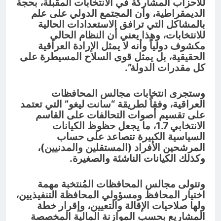
للأحزاب المشاركة في الانتخابات المقبلة، بحجة
الديمقراطية، وأن المجتمع الدولي على علم
بالمشاكل التي ترافق الاستعدادات الحالية
للانتخابات، وهذا يعني أن النظام الحالي
مكشوف دولياً وأنه لا يمثل الإرادة العراقية
الحقيقية، بل يمثل قوى السلاح المسيطرة على
كل مقدرات الدولة”.
وستجرى انتخابات مجالس المحافظات
العراقية، وفقاً لطريقة “سانت ليغو” التي تعتمد
على تقسيم أصوات التحالفات على القاسم
الانتخابي 1.7، ما يجعل حظوظ الكيانات
السياسية الكبيرة تتصاعد على حساب
المرشحين الأفراد (المستقلين والمدنيين)،
وكذلك الكيانات الناشئة والصغيرة.
وتتولى مجالس المحافظات المُنتخبة مهمة
اختيار المحافظ ومسؤولي المحافظة التنفيذيين،
ولها صلاحيات الإقالة والتعيين، وإقرار خطة
المشاريع بحسب الموازنة المالية المخصصة