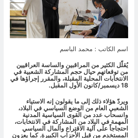
والسياسيّة للأتفاق الإطاري
8 ساعات Ago
قراءة تحليليّة في الأبعاد القانونيّة
والسياسيّة للأتفاق الإطاري
8 ساعات Ago
اسم الكاتب : محمد الباسم
يُقلّل الكثير من المراقبين والساسة العراقيين
من توقعاتهم حيال حجم المشاركة الشعبية في
الانتخابات المحلية المقبلة، والمقرر إجراؤها في
18 ديسمبر/كانون الأول المقبل.
ويردّ هؤلاء ذلك إلى ما يقولون إنه الاستياء
الشعبي العام من الوضع السياسي في البلاد،
وانسحاب عدد من القوى السياسية المدنية
المهمة في البلاد من المشاركة في الانتخابات،
احتجاجاً على آلية الاقتراع والمال السياسي
المستخدم من قبل الأحزاب الكبيرة. كما يعزون