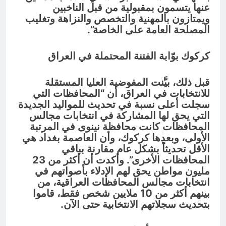
عنها يتسمون بمقبولية من قبل الناخبين
ويمتازون بالمهنية والتخصص والنزاهة وتغليب
المصلحة العامة على الخاصة”.
كركوك بوّابة الفتنة المحتملة في العراق
قبل ذلك، بيَّنت المفوضية العليا المستقلة
للانتخابات في العراق، أن “المحافظات التي
سجلت أعلى نسبة في تحديث للمواليد الجديدة
التي يحق لها المشاركة في انتخابات مجالس
المحافظات كانت محافظة نينوى في المرتبة
الأولى، وبعدها كركوك، وأن العاصمة بغداد هي
الأقل تحديثاً بشكل عام مقارنة بباقي
المحافظات الأخرى”. وأكدت أن أكثر من 23
مليون مواطن يحق لهم الإدلاء بأصواتهم في
انتخابات مجالس المحافظات العراقية، من
بينهم أكثر من 10 ملايين شخص فقط، قاموا
بتحديث سجلاتهم الانتخابية حتى الآن.