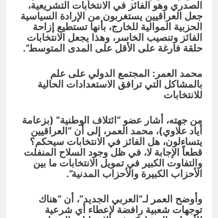
الصدري وهو الفائز في الانتخابات التشريعية،
جعل العراقيين يستغربون من الإرادة السياسية
الحزبية الموالية للخارج، بأنها تستطيع إزاحة
الفائز وتنصيب الخاسر، وهذا يجعل الانتخابات
حلقة فارغة على الأقل على المدى المتوسط”.
محمد العمر: المجتمع الدولي على علم
بالمشاكل التي ترافق الاستعدادات الحالية
للانتخابات
من جهته، أشار عضو “ائتلاف الوطنية” (بزعامة
أياد علاوي)، محمد العمر، إلى أن “العراقيين
يتساءلون، هل الفائز في الانتخابات سيحكم؟
قطعاً الإجابة لا، في ظل وجود السلاح المنفلت
والتفاوت الكبير في تمويل الانتخابات ما بين
الأحزاب الكبيرة والأحزاب المدنية”.
وأوضح العمر لـ”العربي الجديد”، أن “هناك
توجهات شعبية رافضة لإعطاء أي شرعية