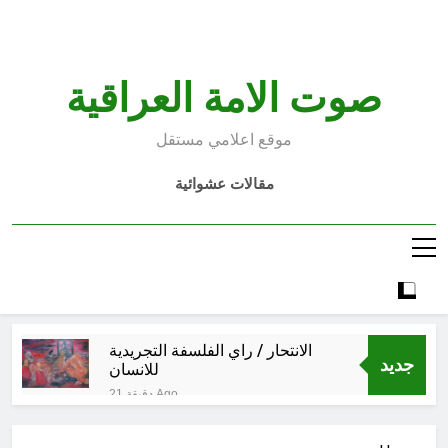
Ski
t
conten
صوت الامة العراقية
موقع اعلامي مستقل
مقالات عشوائية
الانتحار / راي الفلسفة التجريدية
جديد
للانسان
21 دقيقة Ago
اتفاقية مكة للدفاع المشترك: الخفايا
النووية والتكنولوجية غير المعلنة… نحو