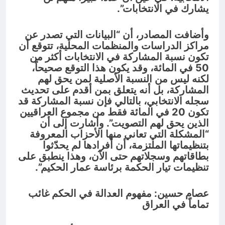
يشارك في الانتخابات”.
وأضافت المصادر، أن “البيانات التي تصدر عن
مراكز الدراسات والمنظمات المحلية، تتوقع أن
تكون نسبة المشاركة في الانتخابات أكثر من
50 في المائة، وقد يكون هذا التوقع صحيحاً،
لكنه ليس من النسبة الأصلية لمن يحق لهم
المشاركة، بل أنه يتعلق بمن أقدم على تحديث
سجله الانتخابي، بالتالي فإن نسبة المشاركة قد
تكون 20 في المائة فقط من مجموع العراقيين
الذين يحق لهم التصويت”. وأشارت إلى أن
“المشكلة التي تعاني منها الأحزاب المعروفة
بتنظيماتها الملتزمة، أن أفرادها لم يحدّثوا
بطاقاتهم وسجلاتهم حتى الآن، وهذا ينطبق على
تنظيمات تيار الحكمة برئاسة عمار الحكيم”.
عصام حسين: مفهوم العدالة في الحكم غائب
تماماً في العراق