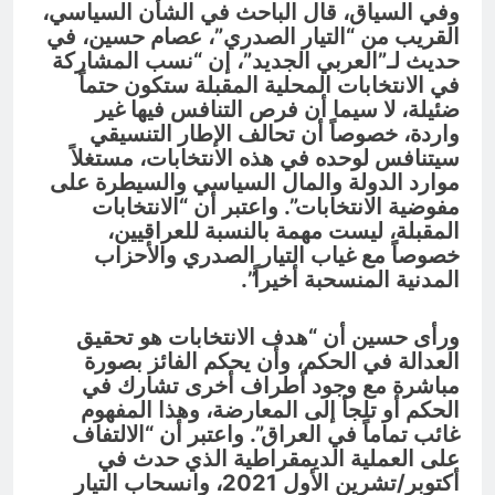
وفي السياق، قال الباحث في الشأن السياسي،
القريب من “التيار الصدري”، عصام حسين، في
حديث لـ”العربي الجديد”، إن “نسب المشاركة
في الانتخابات المحلية المقبلة ستكون حتماً
ضئيلة، لا سيما أن فرص التنافس فيها غير
واردة، خصوصاً أن تحالف الإطار التنسيقي
سيتنافس لوحده في هذه الانتخابات، مستغلاً
موارد الدولة والمال السياسي والسيطرة على
مفوضية الانتخابات”. واعتبر أن “الانتخابات
المقبلة، ليست مهمة بالنسبة للعراقيين،
خصوصاً مع غياب التيار الصدري والأحزاب
المدنية المنسحبة أخيراً”.
ورأى حسين أن “هدف الانتخابات هو تحقيق
العدالة في الحكم، وأن يحكم الفائز بصورة
مباشرة مع وجود أطراف أخرى تشارك في
الحكم أو تلجأ إلى المعارضة، وهذا المفهوم
غائب تماماً في العراق”. واعتبر أن “الالتفاف
على العملية الديمقراطية الذي حدث في
أكتوبر/تشرين الأول 2021، وانسحاب التيار