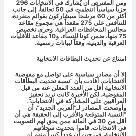
ومن المفترض أن يُشارك في الانتخابات 296
حزباً سياسياً انتظمت في 50 تحالفاً، إلى جانب
أكثر من 60 مرشحاً سيشاركون بقوائم منفردة،
للتنافس على 275 مقعداً هي مجموع مقاعد
مجالس المحافظات العراقية. وجرى تخصيص
75 منها، ضمن كوتا للنساء، و10 مقاعد للأقليات
العرقية والدينية، وفقاً لبيانات رسمية.
امتناع عن تحديث البطاقات الانتخابية
إلا أن مصادر سياسية على تواصل مع مفوضية
الانتخابات، أفادت بأن “نسبة تحديث البطاقات
الانتخابية أقل من العدد المعلن عنه من قبل
المفوضية، لكن الأخيرة كانت تريد تحفيز
العراقيين على المشاركة في الانتخابات”.
وأوضحت المصادر لـ”العربي الجديد”، أن
“النسبة المتوقعة والأقرب إلى الحقيقة هي أن
أقل من 30 في المائة ممن يحق لهم التصويت
في الانتخابات، قاموا بتحديث سجلاتهم
الانتخابية، في حين أن عدداً كبيراً منهم لن