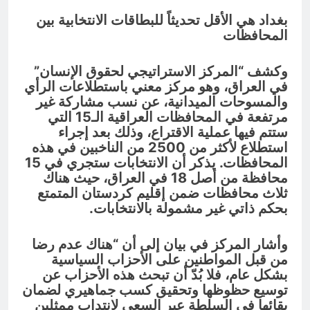
بغداد هي الأقل تحديثاً للبطاقات الانتخابية بين
المحافظات
وكشف “المركز الاستراتيجي لحقوق الإنسان”
في العراق، وهو مركز معني باستطلاعات الرأي
والمسوحات الميدانية، عن نسب مشاركة غير
مرتفعة في المحافظات العراقية الـ15 التي
ستتم فيها عملية الاقتراع، وذلك بعد إجراء
استطلاع لأكثر من 2500 من الناخبين في هذه
المحافظات. يذكر أن الانتخابات ستجري في 15
محافظة من أصل 18 في العراق، حيث هناك
ثلاث محافظات ضمن إقليم كردستان المتمتع
بحكم ذاتي غير مشمولة بالانتخابات.
وأشار المركز في بيان إلى أن “هناك عدم رضا
من قبل المواطنين على الأحزاب السياسية
بشكل عام، فلا بُدّ أن تبحث هذه الأحزاب عن
توسيع حظوظها وتحقيق كسب جماهيري لضمان
بقائها في السلطة عبر السعي لانتداب ممثلين