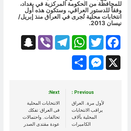
للمحافظة من الحكومة المركزية في بغداد،
وفقاً للدستور العراقي، وستكون هذه أول
انتخابات محلية تُجرى في العراق منذ إبريل/
نيسان 2013.
Snapchat
Viber
Telegram
WhatsApp
Twitter
Facebook
Share
Messenger
X
Next:
Previous:
تصفّح
المقالات
لأول مرة.. العراق
الانتخابات المحلية
يراقب الانتخابات
فى العراق: تفكك
المحلية بآلاف
تحالفات.. واحتمالات
الكاميرات
عودة مقتدى الصدر