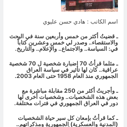
يوم أشرق فيه نور المصطفى فازد
الأرض خضرة وإستبراق
9 ساعات Ago
اسم الكاتب : هادي حسن عليوي
ـ قضيتُ أكثر من خمس وأربعين سنة في البحث
والاستقصاء.. وصدر لي خمس وعشرين كتاباً
في: السياسة.. والاجتماع.. والإعلام.. والتاريخ.
ـ مثلما قرأتُ 70 اضبارة شخصية ل 70 شخصية
عراقية.. كان لها تأثير في سياسة العراق
الجمهوري منذ العام 1958 حتى العام 2003.
ـ وأجريتُ أكثر من 250 مقابلة مباشرة مع
بعض هذه الشخصيات.. وشخصيات أخرى لها
دور في العراق الجمهوري في فترات مختلفة.
ـ كما قرأتُ بإمعان كل سير حياة الشخصيات
(المدنية والعسكرية) الجمهورية ومذكراتهم..