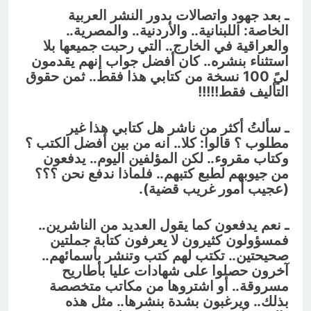
ـ بعد جهود واتصالات بدور النشر العربية
الخاصة: اللبنانية.. والأردنية.. والمصرية..
والعراقية في الخارج.. التي رحبت جميعها بلا
استثناء بنشره.. كان أفضل جواب إنهم يقدمون
ليً 100 نسخة من كتابي هذا فقط.. ثمن حقوق
التأليف فقط!!!!!
ـ سألتُ أكثر من ناشر هل كتابي هذا غير
مطلوب ؟ قالوا: كلا.. انه من بين أفضل الكتب ؟
وكتاب مقروء.. لكن المؤلفين اليوم.. يدفعون
من جيوبهم لطبع كتبهم.. فلماذا ندفع نحن ؟؟؟
(عجيب أمور غريب قضية).
ـ نعم يدفعون كما يقول العديد من الناشرين..
فمسؤولون كثيرون لا يعرفون كتابة جملتين
صحيحتين.. تكتب لهم كتب وتنشر بأسمائهم..
آخرون حصلوا على شهادات عليا بأطاريح
مسروقة.. أو اشتروها من مكاتب متخصصة
بذلك.. ويرغبون بشدة بنشرها.. مثل هذه