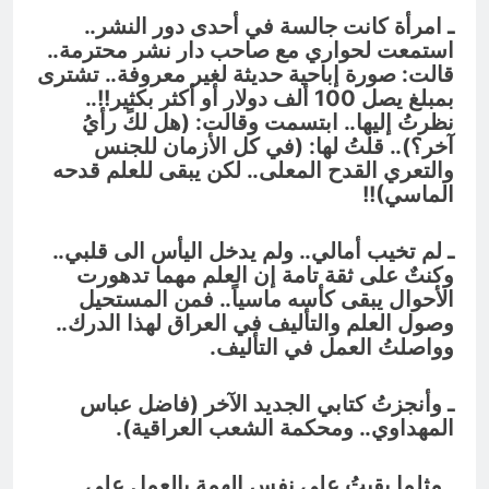
ـ امرأة كانت جالسة في أحدى دور النشر..
استمعت لحواري مع صاحب دار نشر محترمة..
قالت: صورة إباحية حديثة لغير معروفة.. تشترى
بمبلغ يصل 100 ألف دولار أو أكثر بكثير!!..
نظرتُ إليها.. ابتسمت وقالت: (هل لكً رأيُ
آخر؟).. قلتُ لها: (في كل الأزمان للجنس
والتعري القدح المعلى.. لكن يبقى للعلم قدحه
الماسي)!!
ـ لم تخيب أمالي.. ولم يدخل اليأس الى قلبي..
وكنتٌ على ثقة تامة إن العلم مهما تدهورت
الأحوال يبقى كأسه ماسياً.. فمن المستحيل
وصول العلم والتأليف في العراق لهذا الدرك..
وواصلتُ العمل في التأليف.
ـ وأنجزتُ كتابي الجديد الآخر (فاضل عباس
المهداوي.. ومحكمة الشعب العراقية).
ـ مثلما بقيتُ على نفس الهمة بالعمل على