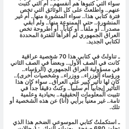
سواء التي كتبوها هم أنفسهم.. أم التي كتبت
عنهم.. واطلعتُ على كل الوثائق التي تخص
فترة كتابي هذا.. سواء المنشورة منها.. أم غير
المنشورة.. حتى الممنوعة منها.. ولم أبقي
مصدراً.. أو ملفاً.. أو كتاباً.. أو أطروحة تخص
العراق الجمهوري لم أقرأها للفترة المحددة
لكتابي الجديد.
ـ تناولتُ في كتابي هذا 70 شخصية عراقية
كانت في الصف الأول.. وبعضاً في الصف الثاني
في مسؤولية العراق الجمهوري (الرؤساء..
ورؤساء الوزراء.. ووزراء.. وشخصيات أخرى)..
كان لها تأثير كبير على العراق.. سواء كان هذا
التأثير إيجابياً أم سلبياً.. وكنتُ دقيقاً جداً في
تثبيت المعلومات الحقيقية.. بحيادية وعلمية
تامة.. غير معنياً برأيي (أنا) عن هذه الشخصية أو
تلك.
ـ استكملتُ كتابي الموسوعي الضخم هذا الذي
تجاوز 680 صفحة.. بعنوانه النهائي: (رجالات