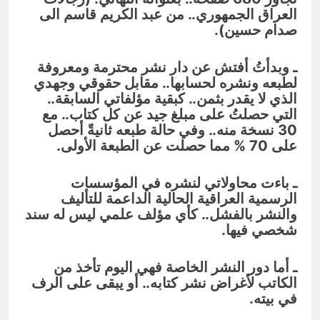
العراق الجمهوري.. من عبد الكريم قاسم الى
صدام حسين).
ـ وبدأتُ أفتش عن دار نشر محترمة ومعروفة
لطبعه ونشره لحسابها.. مقابل حقوقي وجهدي
الذي لا يقدر بثمن.. كبقية مؤلفاتي السابقة..
التي حصلتُ على مبلغ جيد عن كل كتاب.. مع
30 نسخة منه.. وفي حالة طبعه ثانيةً أحصل
على 70 % مما حصلت عن الطبعة الأولى.
ـ باءت محاولاتي لنشره في المؤسسات
الرسمية العراقية الحالية الداعمة للتأليف
والنشر بالفشل.. كأي مؤلف علمي ليس له سند
شخصي فيها.
ـ أما دور النشر الخاصة فهي اليوم تأخذ من
الكاتب لأغراض نشر كتابه.. أو يبقى على الرف
في بيته.