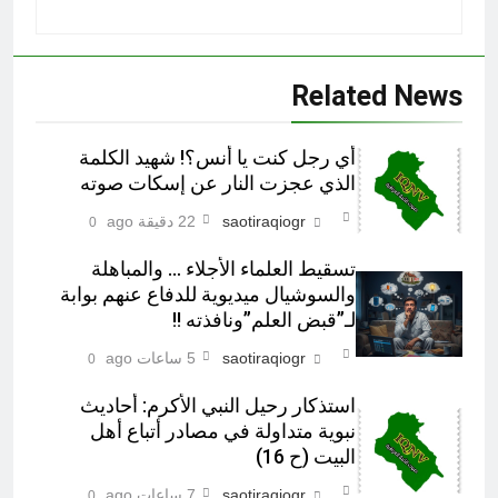
Related News
أي رجل كنت يا أنس؟! شهيد الكلمة
الذي عجزت النار عن إسكات صوته
saotiraqiogr
22 دقيقة ago
0
تسقيط العلماء الأجلاء … والمباهلة
والسوشيال ميديوية للدفاع عنهم بوابة
لـ”قبض العلم”ونافذته !!
saotiraqiogr
5 ساعات ago
0
استذكار رحيل النبي الأكرم: أحاديث
نبوية متداولة في مصادر أتباع أهل
البيت (ح 16)
saotiraqiogr
7 ساعات ago
0