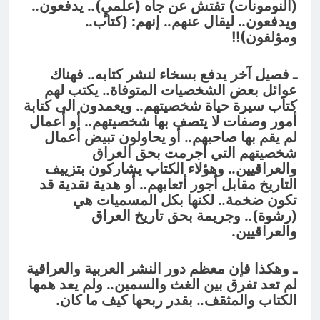
(النومونات) تفتش عن جاه (علميٍ).. يدفعون..
ويدفعون.. ليقال عنهم.. إنهم: (كتاب..
ومؤلفون)!!
ـ فصيل آخر يدفع بسخاء لنشر كتابه.. فهناك
عوائل بعض الشخصيات المتوفاة.. يكتب لهم
كتاب سيرة حياة شخصيتهم.. ويعمدون الى كتابة
أمور وصفات لا يتصف بها شخصيتهم.. أو أعمال
لم يقم بها صاحبهم.. أو يحاولون تبيض أعمال
شخصيتهم التي أجرمت بحق العراق
والعراقيين.. وهؤلاء الكتاب يشاركون بتزييف
التاريخ مقابل أجور أتعابهم.. أو هدية نقدية قد
تكون ضخمة.. لكنها بكل المسميات هي
(رشوة).. وجريمة بحق تاريخ العراق
والعراقيين.
ـ وهكذا فإن معظم دور النشر العربية والعراقية
لم تعد تفرق بين الغث والسمين.. ولم يعد همها
الكتاب والمثقف.. بقدر ربحها كيف ما كان.