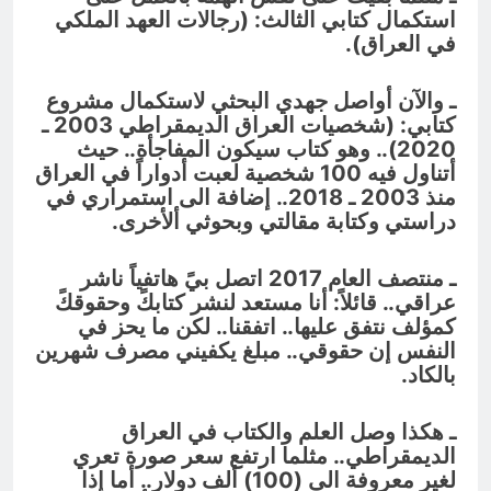
استكمال كتابي الثالث: (رجالات العهد الملكي
في العراق).
ـ والآن أواصل جهدي البحثي لاستكمال مشروع
كتابي: (شخصيات العراق الديمقراطي 2003 ـ
2020).. وهو كتاب سيكون المفاجأة.. حيث
أتناول فيه 100 شخصية لعبت أدواراً في العراق
منذ 2003 ـ 2018.. إضافة الى استمراري في
دراستي وكتابة مقالتي وبحوثي ألأخرى.
ـ منتصف العام 2017 اتصل بيً هاتفياً ناشر
عراقي.. قائلاً: أنا مستعد لنشر كتابكً وحقوقكً
كمؤلف نتفق عليها.. اتفقنا.. لكن ما يحز في
النفس إن حقوقي.. مبلغ يكفيني مصرف شهرين
بالكاد.
ـ هكذا وصل العلم والكتاب في العراق
الديمقراطي.. مثلما ارتفع سعر صورة تعري
لغير معروفة الى (100) ألف دولار.. أما إذا