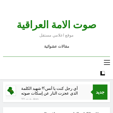
Ski
t
conten
صوت الامة العراقية
موقع اعلامي مستقل
مقالات عشوائية
أي رجل كنت يا أنس؟! شهيد الكلمة
جديد
الذي عجزت النار عن إسكات صوته
22 دقيقة Ago
تسقيط العلماء الأجلاء … والمباهلة
والسوشيال ميديوية للدفاع عنهم بوابة