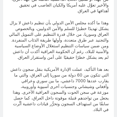
والأخير تعوِّل عليه أمريكا والكيان الغاصب في تحقيق
أهدافها في العراق.
وهذا ما أكده مجلس الأمن الدولي بأن تنظيم داعش لا يزال
يشكل تهديدًا خطيرًا للسلم والأمن الدوليين، وبالخصوص
العراق وسوريا، من خلال قدرة التنظيم على التمويل المالي
والتجنيد عبر طرق متعددة، وأولها طريقة الذئاب المنفردة.
ومن ضمن سياسات التنظيم استغلال الأوضاع السياسية
والأمنية للبلاد، رغم أن الحكومة العراقية أكدت أن داعش
لم يعد يشكل خطرًا حقيقيًا على أمن واستقرار العراق.
بعد هذا التأكيد، عملت الإدارة الأمريكية بنقل سجون داعش
التي تتكون من 60 دولة من سوريا إلى العراق، والتي ما
يقارب عددها 7000 داعشي، ما بين سوري وعراقي
وأفغاني وشيشاني وجنسيات أخرى آسيوية وأوروبية،
موزعة في سجن الحوت والسجون العراقية الأخرى. وهذا
يجعل من تواجدهم قنبلة موقوتة داخل العراق، كما حصل
سابقًا من استهداف السجون وتحرُّر قيادات داعشية أثَّرت
في البلاد.