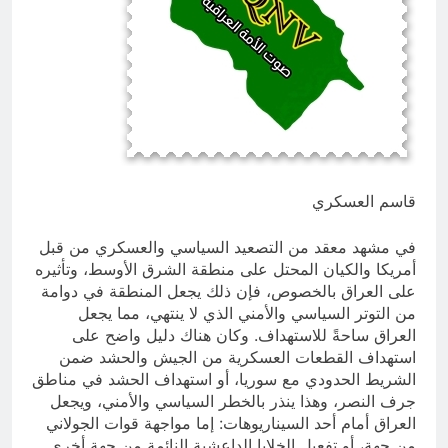
انتهت الحرب… لكن لم ينتهي
الموت
17 ساعة Ago
قاسم العسكري
في مشهد معقد من التصعيد السياسي والعسكري من قبل
أمريكا والكيان المحتل على منطقة الشرق الأوسط، وتأثيره
على العراق بالخصوص، فإن ذلك يجعل المنطقة في دوامة
من التوتر السياسي والأمني الذي لا ينتهي، مما يجعل
العراق ساحةً للاستهداف. وكان هناك دليل واضح على
استهداف القطعات العسكرية من الجيش والحشد ضمن
الشريط الحدودي مع سوريا، أو استهداف الحشد في مناطق
جرف النصر، وهذا ينذر بالخطر السياسي والأمني، ويجعل
العراق أمام أحد السيناريوهات: إما مواجهة قوات الجولاني
من جهة، أو تفعيل الخلايا الداعشية النائمة من جهة أخرى.