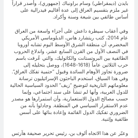
بايدن (ديمقراطي) وسام براونباك (جمهوري)، وأصدر قراراً
غير ملزم بتقسيم العراق إلى عدة أقاليم فيدرالية على
أساس طائفي بين شيعة وسنة وأكراد.
وفي أعقاب سيطرة داعش على أجزاء واسعة من العراق
عام 2014، كتب ريتشارد هاس، الدبلوماسي الأمريكي
المخضرم، أن منطقة الشرق الأوسط اليوم تشابه أوروبا
في النصف الأول من القرن السابع عشر، واندلاع الحروب
الطائفية بين البروتستانت والكاثوليك، والتي عُرفت باسم
حرب الثلاثين عاماً (1618-1648)، ووصل بتحليله إلى
ضرورة تجاوز الأوهام السائدة وقبول “حتمية تفكك العراق”.
وفي هذا السياق، استخدم الباحثون الإسرائيليون ترسانة
معلوماتهم التاريخية لتوضيح “زيف” الحدود السياسية الحالية
للدول العربية، وأنها لم تنشأ على سند اجتماعي، وإنما
حسب مصالح الدول الاستعمارية، وأن استمرارها هو مصدر
عدم الاستقرار السياسي في المنطقة. وجادلوا بأنه من
الضروري تفكيك الدول القائمة وإعادة بنائها على أسس
طائفية وإثنية.
وعبّر عن هذا الاتجاه ألوف بن، رئيس تحرير صحيفة هآرتس