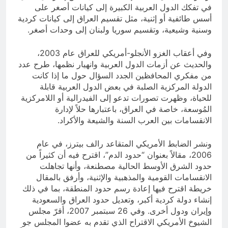
في تفكك الدول العربية الكبيرة إلى كيانات أصغر على
أسس طائفية أو إثنية، مثل تقسيم العراق إلى كيانات كردية
وسنية وشيعية، وتقسيم سوريا ولبنان إلى وحدات أصغر.
وفي أعقاب الغزو الأنجلو-أمريكي للعراق عام 2003،
والحديث عن أزمات الدول العربية وانهيار نظمها، طرح عدد
من مفكري المحافظين الجدد السؤال حول ما إذا كانت
الدولة المركزية الصلبة في بعض الدول العربية قابلة
للحياة، وظهرت تصورات تدعو إلى الفيدرالية أو اللامركزية
المُوسعة، خاصة في العراق، باعتبارها حلاً لإدارة
الانقسامات بين العرب السنة والشيعة والأكراد.
ونشر الضابط الأمريكي المتقاعد رالف بيترز، في عام
2006، مقالاً بعنوان “حدود الدم”، اقترح فيه أن كثيراً من
حدود الشرق الأوسط الحالية مصطنعة، وأنها تجاهلت
الانقسامات القومية والمذهبية والإثنية، وأرفق بالمقال
خريطة اقترح فيها إعادة رسم حدود المنطقة، بما في ذلك
إنشاء دولة كردية أكبر، وتعديل حدود العراق والسعودية
وإيران ودول أخرى. وفي 26 سبتمبر 2007، أقرّ مجلس
الشيوخ الأمريكي الاقتراح الذي تقدم به عضوا المجلس جو