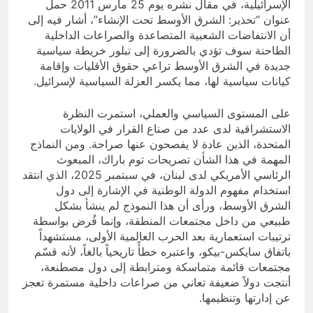
الإسرائيلية، في مقال نشره يوم 25 مارس 2011 حمل
عنوان “تحذير: الشرق الأوسط تحت الإنشاء”، أشار فيه إلى
أن الانتفاضات الشعبية المتصاعدة والصراعات الداخلية
الطاحنة سوف تؤدي بالضرورة إلى تبلور خريطة سياسية
جديدة في الشرق الأوسط تراعي حقوق الأقليات وإقامة
كيانات سياسية لها، مما يكسر العزلة السياسية لإسرائيل.
على المستوى السياسي والعملي، استمرت النظرة
الاستشراقية لدى عدد من صناع القرار في الولايات
المتحدة، الذين عادة لا يفصحون عنها صراحة. ومن النماذج
المهمة في هذا الشأن تصريحات توم باراك، المبعوث
الرئاسي الأمريكي لدى لبنان، في سبتمبر 2025، الذي انتقد
استخدام مفهوم الدولة الوطنية في الإشارة إلى دول
الشرق الأوسط، ورأى أن هذا النموذج لم ينشأ بشكل
طبيعي من داخل مجتمعات المنطقة، وإنما فُرض بواسطة
ترتيبات استعمارية بعد الحرب العالمية الأولى، مستشهداً
باتفاق سايكس-بيكو، واعتبره خطأً تاريخياً بالغاً، لأنه قسّم
مجتمعات قائمة متماسكة ومترابطة إلى دول مصطنعة،
أنتجت دولاً ضعيفة تعاني من صراعات داخلية مستمرة تعجز
عن إدارتها وتنظيمها.