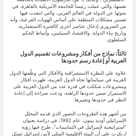
نفسها، والتي عملت رئيساً للجامعة الأمريكية بالقاهرة، في
بحوثها عن الدولة في العالم العربي، والتي انتقدت فيها
تفسير مشكلات المنطقة على أساس الهويات الفرعية، وأنه
من الضروري إدخال عناصر أخرى كالخبرة الاستعمارية،
وتاريخ بناء الدولة، والاقتصاد السياسي، وأنماط الحكم
السلطوي.
ثالثاً: نماذج من أفكار ومشروعات تقسيم الدول
العربية أو إعادة رسم حدودها
علاوة على النظرة الاستشراقية والأفكار التي وظّفتها الدول
الغربية في سياساتها تجاه الدول العربية، ظهرت أفكار
ومشروعات شككت في قدرة عدد من الدول العربية على
الاستمرار ضمن حدودها الراهنة، ودعت صراحة إلى إعادة
النظر في حدودها وتغييرها.
من أشهر هذه الطروحات التصور الذي قدمه المحلل
الإسرائيلي أوديد يينون، عام 1982، في دراسة بعنوان
“استراتيجية لإسرائيل في الثمانينيات”، طرح فيها رؤية
ارتكزت على أن البيئة الإقليمية المثلى لأمن إسرائيل تتمثل