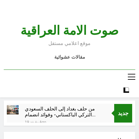
Ski
t
conten
صوت الامة العراقية
موقع اعلامي مستقل
مقالات عشوائية
من حلف بغداد إلى الحلف السعودي
جديد
التركي الباكستاني- وفوائد انضمام
العراق له!
19 دقيقة Ago
شعراء العراق الذين بقيت قبورهم في
المنافي.. ووصايا لم تُنفذ