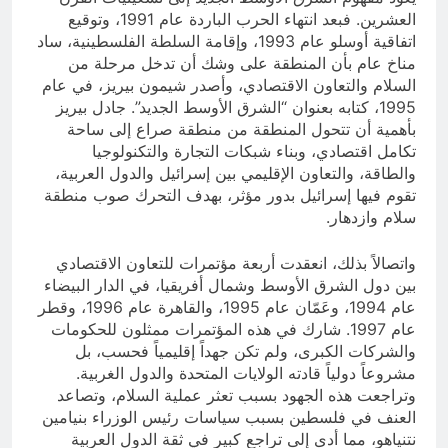
العشرين. فبعد انتهاء الحرب الباردة عام 1991، وتوقيع
اتفاقية أوسلو عام 1993، وإقامة السلطة الفلسطينية، ساد
مناخ عام بأن المنطقة على وشك أن تدخل مرحلة من
السلام والتعاون الاقتصادي، وأصدر شيمون بيريز، في عام
1995، كتابه بعنوان “الشرق الأوسط الجديد”. جادل بيريز
بأهمية أن تتحول المنطقة من منطقة صراع إلى ساحة
تكامل اقتصادي، وبناء شبكات التجارة والتكنولوجيا
والطاقة، والتعاون الإقليمي بين إسرائيل والدول العربية،
تقوم فيها إسرائيل بدور مؤثر، بهدف التحرك صوب منطقة
سلام وازدهار.
واتصالاً بذلك، انعقدت أربعة مؤتمرات للتعاون الاقتصادي
بين دول الشرق الأوسط وشمال أفريقيا، في الدار البيضاء
عام 1994، وعَمّان عام 1995، والقاهرة عام 1996، وقطر
عام 1997. شارك في هذه المؤتمرات ممثلون للحكومات
والشركات الكبرى، ولم تكن جهداً إقليمياً فحسب، بل
مشروعاً دولياً قادته الولايات المتحدة والدول الغربية.
وتراجعت هذه الجهود بسبب تعثر عملية السلام، وتصاعد
العنف في فلسطين بسبب سياسات رئيس الوزراء بنيامين
نتنياهو، مما أدى إلى تراجع كبير في ثقة الدول العربية