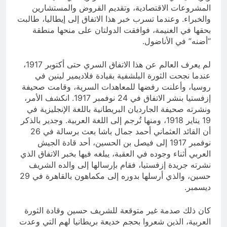
المشروعات الاقتصادية، وتقديم القروض والمستشارين
والخبراء. وعندما تسرب خبر هذا الاتفاق إلى إيطاليا، طالبت
بحقها في الغنيمة، فوافقت الدولتان على منحها منطقة
“أضنه” في الأناضول.
لم يعرف العالم عن هذا الاتفاق السري حتى أكتوبر 1917،
عندما نجحت الثورة البلشفية بقيادة فلاديمير لينين في
روسيا، وأعلنت رفضها للمعاهدات السرية، وقامت صحيفة
إزفستيا بنشر الاتفاق في 24 نوفمبر 1917. انكشف الأمر،
ونشرته صحيفة الجارديان البريطانية باللغة الإنجليزية في
19 يناير 1918، ومنها تُرجم إلى اللغة العربية. وجدير بالذكر
أن القائد العثماني أحمد جمال باشا بعث برسالة في 26
نوفمبر 1917 إلى فيصل بن الحسين، أحد قادة الجيش
العربي أثناء وجوده في العقبة، يبلغه فيها بخبر الاتفاق الذي
نشرته جريدة إزفستيا، فقام بإرسالها إلى والده الشريف
حسين، والذي أرسلها بدوره إلى مكماهون بالقاهرة في 29
ديسمبر.
كان ذلك صدمة غير متوقعة للشريف حسين وقادة الثورة
العربية، الذين شعروا بحجم خديعة بريطانيا لهم التي وعدت