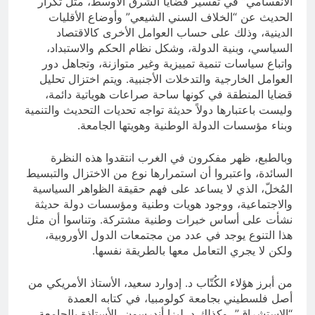
الانقسامي” في تفسير قضايا الشرق الأوسط، مثل تكرار
الحديث عن “الخلاف السني الشيعي” وأوضاع الأقليات
الدينية، وذلك على حساب العوامل الأخرى كالاقتصاد
السياسي، وبنية الدولة، وشكل نظام الحكم والاستبداد،
واتباع سياسات تنمية تمييزية وغير متوازنة، وتجاهل دور
العوامل الخارجية والتدخلات الأجنبية. ويتم اختزال تحليل
قضايا المنطقة في كونها ساحة صراعات هوياتية دائمة،
وليست باعتبارها دولاً حديثة تواجه تحديات التحديث والتنمية
وبناء مؤسسات الدولة الوطنية وهويتها الجامعة.
وبالطبع، ظهر مفكرون في الغرب انتقدوا هذه النظرة
السائدة، واعتبروا أن استمرارها نوع من الاختزال والتبسيط
المُخلّ، الذي لا يساعد على فهم حقيقة الظواهر السياسية
والاجتماعية، ووجود هويات وطنية ومؤسسات دولة حديثة
نشأت على أساس خبرات وطنية مشتركة. وتناسوا أن مثل
هذا التنوع يوجد في عدد من مجتمعات الدول الأوروبية،
ولكن لا يجري التعامل معها بالطريقة نفسها.
من أبرز هؤلاء الكُتّاب د. إدوارد سعيد، الأستاذ الأمريكي من
أصل فلسطيني بجامعة كولومبيا، في كتابه العمدة
“الاستشراق”، وكذلك د. ليزا أندرسون، الأستاذة بالجامعة