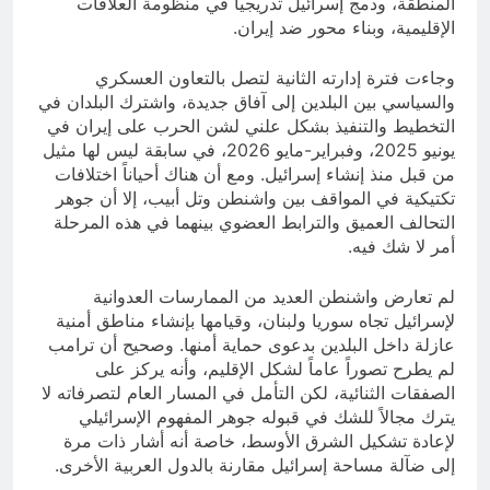
المنطقة، ودمج إسرائيل تدريجياً في منظومة العلاقات
الإقليمية، وبناء محور ضد إيران.
وجاءت فترة إدارته الثانية لتصل بالتعاون العسكري
والسياسي بين البلدين إلى آفاق جديدة، واشترك البلدان في
التخطيط والتنفيذ بشكل علني لشن الحرب على إيران في
يونيو 2025، وفبراير-مايو 2026، في سابقة ليس لها مثيل
من قبل منذ إنشاء إسرائيل. ومع أن هناك أحياناً اختلافات
تكتيكية في المواقف بين واشنطن وتل أبيب، إلا أن جوهر
التحالف العميق والترابط العضوي بينهما في هذه المرحلة
أمر لا شك فيه.
لم تعارض واشنطن العديد من الممارسات العدوانية
لإسرائيل تجاه سوريا ولبنان، وقيامها بإنشاء مناطق أمنية
عازلة داخل البلدين بدعوى حماية أمنها. وصحيح أن ترامب
لم يطرح تصوراً عاماً لشكل الإقليم، وأنه يركز على
الصفقات الثنائية، لكن التأمل في المسار العام لتصرفاته لا
يترك مجالاً للشك في قبوله جوهر المفهوم الإسرائيلي
لإعادة تشكيل الشرق الأوسط، خاصة أنه أشار ذات مرة
إلى ضآلة مساحة إسرائيل مقارنة بالدول العربية الأخرى.