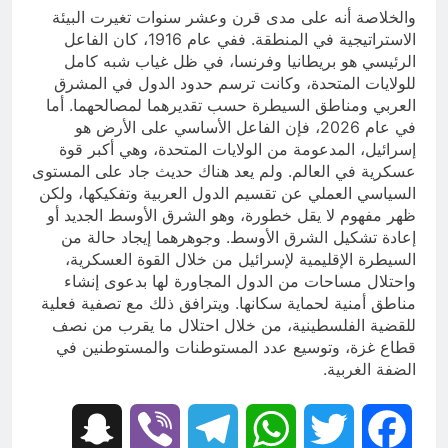
والخلاصة أنه على مدى قرن وعشر سنوات تغيرت البيئة
الاستراتيجية في المنطقة. ففي عام 1916، كان الفاعل
الرئيسي هو بريطانيا وفرنسا، في ظل غياب شبه كامل
للولايات المتحدة، وكانت ترسم حدود الدول في المشرق
العربي ومناطق السيطرة حسب تقديرهما لمصالحهما. أما
في عام 2026، فإن الفاعل الأساسي على الأرض هو
إسرائيل، المدعومة من الولايات المتحدة، وهي أكبر قوة
عسكرية في العالم. ولم يعد هناك حديث جاد على المستوى
السياسي العملي عن تقسيم الدول العربية وتفكيكها، ولكن
ظهر مفهوم لا يقل خطورة، وهو الشرق الأوسط الجديد أو
إعادة تشكيل الشرق الأوسط. وجوهرهما إيجاد حالة من
السيطرة الإقليمية لإسرائيل من خلال القوة العسكرية،
واحتلال مساحات من الدول المجاورة لها بدعوى إنشاء
مناطق أمنية لحماية سكانها. ويترافق ذلك مع تصفية فعلية
للقضية الفلسطينية، من خلال احتلال ما يقرب من نصف
قطاع غزة، وتوسيع عدد المستوطنات والمستوطنين في
الضفة الغربية.
Snapchat
Viber
Telegram
WhatsApp
Twitter
Facebook