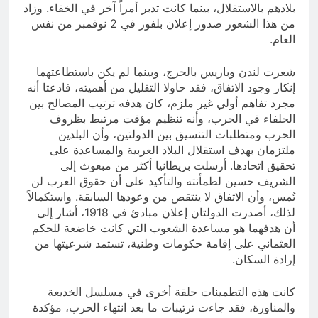
بلادهم بالاستقلال، بينما كانت تدبر أمراً آخر في الخفاء. وزاد
من هذا الشعور صدور إعلان بلفور في 2 نوفمبر من نفس
العام.
شعرت لندن وباريس بالحرج، وبينما لم يكن باستطاعتهما
إنكار وجود الاتفاق، فقد حاولا التقليل من أهميته، فادعتا أنه
مجرد تفاهم أولي غير ملزم، كان هدفه ترتيب المصالح بين
الحلفاء في الحرب، وأنه تنظيم مؤقت مرتبط بظروف
الحرب ومتطلبات التنسيق بين الدولتين، وأن البلدين
ملتزمان بهدف استقلال البلاد العربية والمساعدة على
تحقيق اتحادها. أرسلت بريطانيا أكثر من مبعوث إلى
الشريف حسين لطمأنته والتأكيد على أن حقوق العرب لن
تُمس، وأن الاتفاق لا ينتقص من وعودها السابقة. واستكمالاً
لذلك، أصدرت الدولتان إعلان مبادئ في 1918، أشار إلى
أن هدفهما هو مساعدة الشعوب التي كانت خاضعة للحكم
العثماني على إقامة حكومات وطنية، تستمد شرعيتها من
إرادة السكان.
كانت هذه التطمينات حلقة أخرى في مسلسل الخديعة
والمناورة، فقد جاءت ترتيبات ما بعد انتهاء الحرب، مؤكدة