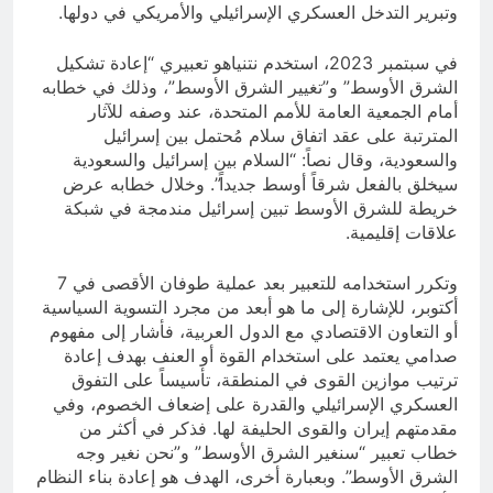
وتبرير التدخل العسكري الإسرائيلي والأمريكي في دولها.
في سبتمبر 2023، استخدم نتنياهو تعبيري “إعادة تشكيل
الشرق الأوسط” و”تغيير الشرق الأوسط”، وذلك في خطابه
أمام الجمعية العامة للأمم المتحدة، عند وصفه للآثار
المترتبة على عقد اتفاق سلام مُحتمل بين إسرائيل
والسعودية، وقال نصاً: “السلام بين إسرائيل والسعودية
سيخلق بالفعل شرقاً أوسط جديداً”. وخلال خطابه عرض
خريطة للشرق الأوسط تبين إسرائيل مندمجة في شبكة
علاقات إقليمية.
وتكرر استخدامه للتعبير بعد عملية طوفان الأقصى في 7
أكتوبر، للإشارة إلى ما هو أبعد من مجرد التسوية السياسية
أو التعاون الاقتصادي مع الدول العربية، فأشار إلى مفهوم
صدامي يعتمد على استخدام القوة أو العنف بهدف إعادة
ترتيب موازين القوى في المنطقة، تأسيساً على التفوق
العسكري الإسرائيلي والقدرة على إضعاف الخصوم، وفي
مقدمتهم إيران والقوى الحليفة لها. فذكر في أكثر من
خطاب تعبير “سنغير الشرق الأوسط” و”نحن نغير وجه
الشرق الأوسط”. وبعبارة أخرى، الهدف هو إعادة بناء النظام