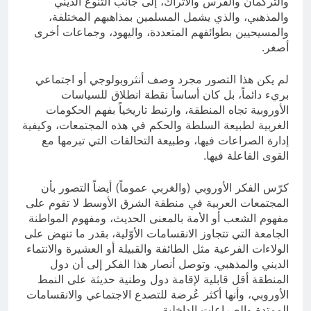
والتركمان والفرس والأتراك، إلى جانب التنوع الديني
والمذهبي، والذي يشمل المسلمين بمذاهبهم المختلفة،
والمسيحيين بطوائفهم المتعددة، واليهود، وجماعات أخرى
أصغر.
لم يكن هذا التصور مجرد وصف أنثروبولوجي أو اجتماعي
بريء دائماً، بل كان أساساً نقطة انطلاق للسياسات
الأوروبية تجاه المنطقة، وارتبط تاريخياً بفهم الحكومات
الغربية لطبيعة السلطة والحكم في هذه المجتمعات، وكيفية
إدارة الصراعات فيها، وطبيعة التحالفات التي تبرمها مع
القوى الفاعلة فيها.
كرّس الفكر الأوروبي (والغربي عموماً) أيضاً التصور بأن
المجتمعات العربية في منطقة الشرق الأوسط لا تقوم على
مفهوم الشعب أو الأمة بالمعنى الحديث، ومفهوم المواطنة
الجامعة التي تتجاوز الانقسامات الأوّلية، بقدر ما تنهض على
الولاءات الفرعية مثل الطائفة والقبيلة أو العشيرة والانتماء
الديني والمذهبي. وتوصل أنصار هذا الفكر إلى أن دول
المنطقة أقل قابلية لإقامة دول وطنية حديثة على النمط
الأوروبي، وأنها أكثر عُرضة للتصدع الاجتماعي والانقسامات
الممتدة والصراعات الداخلية.