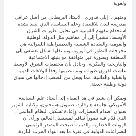
ولغوية.
ومنهم د. إيلي قدوري، الأستاذ البريطاني من أصل عراقي
بمدرسة لندن للاقتصاد وعلم السياسة، الذي انتقد بشدة
استخدام مفهوم القومية في تحليل تطورات الشرق
الأوسط، مشيراً إلى أن مفاهيم مثل الدولة الوطنية
والقومية والسيادة الشعبية والديمقراطية الليبرالية هي
مخرجات التطور في أوروبا، وتم نقلها بشكل تعسفي إلى
المنطقة وبصورة غير متوافقة مع بنيتها الاجتماعية
والتاريخية والفكرية، وجادل بأن مجتمعات الشرق الأوسط
عاشت لقرون طويلة، وتم تنظيمها وفقاً للولاءات الدينية
والقبلية والعائلية، مما يجعل من الصعب إدخالها في سياق
دولة وطنية حديثة.
ويمكن أن نشير في هذا المقام إلى أستاذ علم السياسة
الأمريكي بجامعة هارفارد، صمويل هنتنجتون، وكتابه الشهير
بعنوان “صدام الحضارات وإعادة تشكيل النظام العالمي”،
الذي قدّم فيه تصوراً ثقافياً لمستقبل العالم، ورأى أن
الهويات الحضارية والدينية أصبحت المصدر الرئيسي
للصراعات الدولية في فترة ما بعد انتهاء الحرب الباردة.