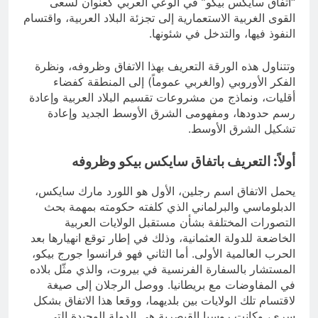
“اتفاق سايكس بيكو” في الوعي العربي كعنوان لسعى
القوى الغربية الاستعمارية إلى تجزئة البلاد العربية، واقتسام
النفوذ فيها، والتدخل في شئونها.
وتتناول هذه الورقة التعريف بهذا الاتفاق وظروفه، ونظرة
الفكر الأوروبي (والغربي عموماً) إلى المنطقة كفضاء
أقليات، ونماذج من مشروعات تقسيم البلاد العربية وإعادة
رسم حدودها، ومفهومى الشرق الأوسط الجديد وإعادة
تشكيل الشرق الأوسط.
أولاً: التعريف باتفاق سايكس بيكو وظروفه
يحمل الاتفاق اسم رجلين، الأول هو اللورد مارك سايكس،
الدبلوماسي والبرلماني الذي كلفته حكومته بمهمة بحث
التصورات المختلفة بشأن مستقبل الولايات العربية
الخاضعة للدولة العثمانية، وذلك في إطار توقع انهيارها بعد
الحرب العالمية الأولى. أما الثاني فهو فرانسوا جورج بيكو،
المستشار بالسفارة الفرنسية في بيروت، والذي مثّل بلاده
في المفاوضات مع بريطانيا. ووصل الرجلان إلى صيغة
لاقتسام تلك الولايات بين بلديهما، ووقعا هذا الاتفاق بشكل
سري، وكانت روسيا القيصرية هي الدولة الوحيدة التي