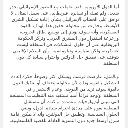
أما الدول الأوروبية، فقد تعاملت مع التصور الإسرائيلي بحذر
شديد، ولم تقبله أو تسايره. فبريطانيا، على سبيل المثال، لا
توافق على الخطاب الإسرائيلي بشأن إعادة تشكيل الشرق
الأوسط، وحذرت من محاولة تحقيق هذا الهدف بالقوة
العسكرية، وأنه سوف يؤدي إلى توسيع نطاق الحروب،
وزعزعة استقرار دول المشرق العربي. وتركز الحكومة
البريطانية على أن حلول المشكلات في المنطقة ليست
عسكرية، ولكن سياسية ودبلوماسية، وأن السلام الإقليمي
يتوقف على تطبيق حل الدولتين واحترام سيادة كل دول
المنطقة.
وبالمثل، عارضت فرنسا، وبشكل أكثر وضوحاً، فكرة إعادة
التشكيل بالقوة، وذلك لأن محاولة إضعاف أو تفكيك الدول
بالقوة سوف تزيد من الفوضى وعدم الاستقرار في
المنطقة، وتوجد فراغاً أمنياً تستفيد منه التنظيمات المسلحة
التي تتبنى أيديولوجيات متشددة. وأكدت أن مستقبل
المنطقة يقوم على مبادئ احترام سيادة الدول، وتبني
الحلول السياسية، وتطبيق حل الدولتين، وأنه لا يمكن إقامة
شرق أوسط جديد دون التسوية العادلة للقضية الفلسطينية.