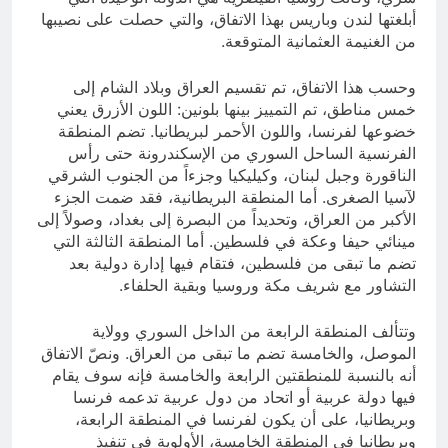
أبلغتها لندن وباريس بهذا الاتفاق، والتي حصلت على نصيبها
من الغنيمة العثمانية المتوقعة.
وحسب هذا الاتفاق، تم تقسيم العراق وبلاد الشام إلى
خمس مناطق، تم التمييز بينها بلونين: اللون الأزرق يعني
خضوعها لفرنسا، واللون الأحمر لبريطانيا. تضم المنطقة
الفرنسية الساحل السوري من الإسكندرونة حتى رأس
الناقورة وجبل لبنان، وكيليكيا وجزءاً من الجنوب الشرقي
لآسيا الصغرى. أما المنطقة البريطانية، فقد ضمت الجزء
الأكبر من العراق، وتحديداً من البصرة إلى بغداد، وصولاً إلى
مينائي حيفا وعكة في فلسطين. أما المنطقة الثالثة التي
تضم ما تبقى من فلسطين، فتقام فيها إدارة دولية بعد
التشاور مع شريف مكة وروسيا وبقية الحلفاء.
وتتألف المنطقة الرابعة من الداخل السوري وولاية
الموصل، والخامسة تضم ما تبقى من العراق. ونصّ الاتفاق
أنه بالنسبة للمنطقتين الرابعة والخامسة فإنه سوف يقام
فيها دولة عربية أو اتحاد من دول عربية تدعمه فرنسا
وبريطانيا، على أن يكون لفرنسا في المنطقة الرابعة،
وبريطانيا في المنطقة الخامسة، الأولوية في تنفيذ