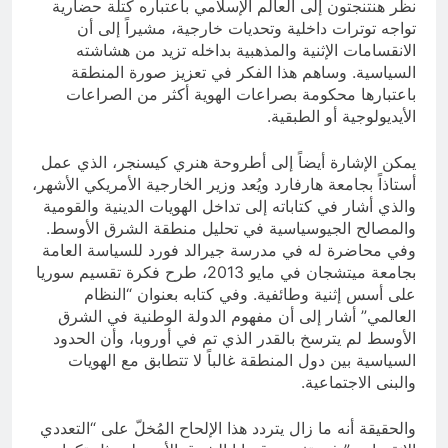
نظر هنتنجتون إلى العالم الإسلامي باعتباره كتلة حضارية
تواجه توترات داخلية وتحديات خارجية، مشيراً إلى أن
الانقسامات الإثنية والمذهبية بداخله تزيد من هشاشته
السياسية. وساهم هذا الفكر في تعزيز صورة المنطقة
باعتبارها محكومة بصراعات الهوية أكثر من الصراعات
الأيديولوجية أو الطبقية.
يمكن الإشارة أيضاً إلى أطروحة هنري كيسنجر، الذي عمل
أستاذاً بجامعة هارفارد ويُعد وزير الخارجية الأمريكي الأشهر،
والذي أشار في كتاباته إلى تداخل الهويات الدينية والقومية
والمصالح الجيوسياسية في تحليل منطقة الشرق الأوسط.
وفي محاضرة له في مدرسة جيرالد فورد للسياسة العامة
بجامعة ميتشجان في مايو 2013، طرح فكرة تقسيم سوريا
على أسس إثنية وطائفية. وفي كتابه بعنوان “النظام
العالمي” أشار إلى أن مفهوم الدولة الوطنية في الشرق
الأوسط لم يترسخ بالقدر الذي تم في أوروبا، وأن الحدود
السياسية بين دول المنطقة غالباً لا تتطابق مع الهويات
والبنى الاجتماعية.
والحقيقة أنه ما زال يتردد هذا الإلحاح المُخلّ على “التعددي