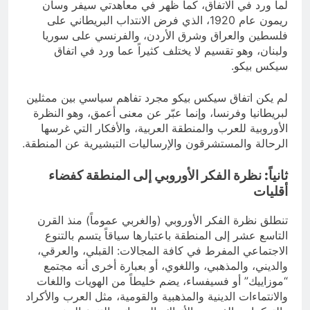
لما ورد في الاتفاق، كما ظهر في معاهدتي سيفر وسان
ريمون عام 1920، الذي فرض الانتداب البريطاني على
فلسطين والعراق وشرق الأردن، والفرنسي على سوريا
ولبنان، وهو تقسيم لا يختلف كثيراً عما ورد في اتفاق
سيكس بيكو.
لم يكن اتفاق سيكس بيكو مجرد تفاهم سياسي بين ممثلين
لبريطانيا وفرنسا، وإنما عبّر عن معنى أعمق، وهو النظرة
الأوروبية للعرب والمنطقة العربية، والأفكار التي غرسها
الرحالة والمستشرقون والإرساليات التبشيرية عن المنطقة.
ثانياً: نظرة الفكر الأوروبي إلى المنطقة كفضاء
أقليات
تنطلق نظرة الفكر الأوروبي (والغربي عموماً) منذ القرن
التاسع عشر إلى المنطقة باعتبارها سياقاً يتسم بالتنوع
الاجتماعي المفرط في كافة المجالات: القبلي، والعرقي،
والديني، والمذهبي، واللغوي، أو بعبارة أخرى أنه مجتمع
“موزاييك” أو فسيفساء، يضم خليطاً من الهويات واللغات
والانتماءات الدينية والمذهبية والقومية، مثل العرب والأكراد