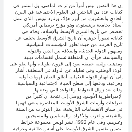
إن هذا التصور ليس أمراً من تراث الماضي، بل استمر في
كتابات عدد من الباحثين في العلوم الاجتماعية في القرن
الحادي والعشرين. من أبرز هؤلاء برنارد لويس، الذي عمل
أستاذاً بجامعة برينستون، وهو مؤرخ بريطاني أمريكي
تخصص في تاريخ الشرق الأوسط والإسلام، وقدّم في
كتاباته تصوراً جوهره أن تاريخ الشرق الأوسط يختلف عن
تاريخ الغرب، من حيث تطور المؤسسات السياسية،
ومفهوم الدولة الحديثة، والعلاقة بين الدين والدولة
والسياسة، فرأى أن المنطقة تشمل انقسامات دينية
ومذهبية وإثنية عميقة تعود إلى قرون طويلة، وأنها تعلو على
الولاء الوطني. وفي تحليله عن الدولة في المنطقة، أشار
إلى أن انهيار الدولة العثمانية أطلق العنان لهويات أولية
وفرعية، ودفعها إلى سطح الحياة الاجتماعية والسياسية،
وذلك بعد زوال الضوابط والقواعد التي وضعتها
الإمبراطورية الأوسع. ووصل إلى نتيجة أن كثيراً من
صراعات وأزمات الشرق الأوسط المعاصرة ينبغي فهمها
في سياق الانقسامات التاريخية، مثل التوترات بين السنة
والشيعة، والعرب والأكراد، والمسلمين والمسيحيين
وغيرهم. وفي عام 1992، نشر لويس مجموعة خرائط
تتضمن تقسيم الشرق الأوسط على أسس طائفية وعرقية