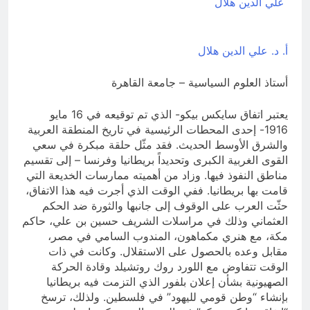
“اتفاقية مكة” شرطي الناتو الخليجي
علي الدين هلال
النووي الجديد لتحجيم دور إيران وفصائلها
12 ساعة Ago
الولائية وحتى إسرائيل؟
اشهر لوحة عالمية للموت / راي
الفلسفة التجريدية للانسان
أ. د. علي الدين هلال
12 ساعة Ago
أستاذ العلوم السياسية – جامعة القاهرة
يعتبر اتفاق سايكس بيكو- الذي تم توقيعه في 16 مايو
1916- إحدى المحطات الرئيسية في تاريخ المنطقة العربية
والشرق الأوسط الحديث. فقد مثّل حلقة مبكرة في سعي
القوى الغربية الكبرى وتحديداً بريطانيا وفرنسا – إلى تقسيم
مناطق النفوذ فيها. وزاد من أهميته ممارسات الخديعة التي
قامت بها بريطانيا. ففي الوقت الذي أجرت فيه هذا الاتفاق،
حثّت العرب على الوقوف إلى جانبها والثورة ضد الحكم
العثماني وذلك في مراسلات الشريف حسين بن علي، حاكم
مكة، مع هنري مكماهون، المندوب السامي في مصر،
مقابل وعده بالحصول على الاستقلال. وكانت في ذات
الوقت تتفاوض مع اللورد روك روتشيلد وقادة الحركة
الصهيونية بشأن إعلان بلفور الذي التزمت فيه بريطانيا
بإنشاء “وطن قومي لليهود” في فلسطين. ولذلك، ترسخ