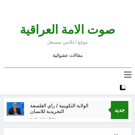
Ski
t
conten
صوت الامة العراقية
موقع اعلامي مستقل
مقالات عشوائية
الولاية التكوينية / راي الفلسفة
جديد
التجريدية للانسان
ساعة واحدة Ago
السمّ الصامت في كفّك.. حين تغتالنا
الأكياس البلاستيكية