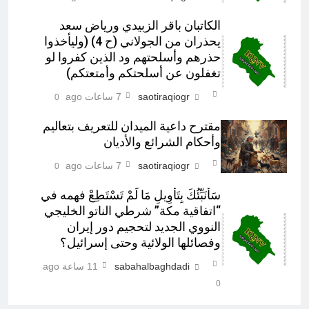
الكاتبان باقر الزبيدي ورياض سعد
يحذران من الجولاني (ح 4) (وليأخذوا
حذرهم وأسلحتهم ود الذين كفروا لو
تغفلون عن أسلحتكم وأمتعتكم)
saotiraqiogr
7 ساعات ago
0
مقترح داعية الميدان للتعريف بتعاليم
وأحكام الشرائع والأديان
saotiraqiogr
7 ساعات ago
0
سَأُنَبِّئُكَ بِتَأْوِيلِ مَا لَمْ تَسْتَطِعْ فهمه في
“اتفاقية مكة” شرطي الناتو الخليجي
النووي الجديد لتحجيم دور إيران
وفصائلها الولائية وحتى إسرائيل؟
sabahalbaghdadi
11 ساعة ago
0