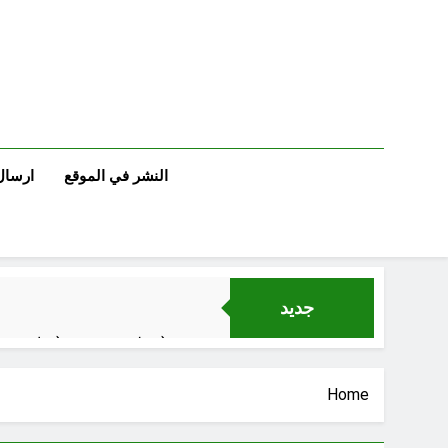
Ski
t
conten
النشر في الموقع
ارسال
جديد
مجلس حسيني (دواعي نصب مآتم العزاء الحسيني)
عْاشُورْاءُالسَّنَةُ الثَّالِثةَ عشَرَة(٢٢)[إِنتفاضةُ صفَر…تمرُّدٌ حُسَينيٌّ][ب]
Home