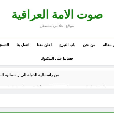
صوت الامة العراقية
موقع اعلامي مستقل
 مقالة
من نحن
باب التبرع
اعلن معنا
اتصل بنا
التسج
حسابنا على التيكتوك
من راسمالية الدولة الى راسمالية ال
كلمات قرآنية لها علاقة بمشاة أربعين الحسين: تسقي، آثر (ح 11)
7 ساعات Ago
المخطط بياني /
8 ساعات Ago
ماذا لو كان المدير اقوى من الوزير ؟
المن