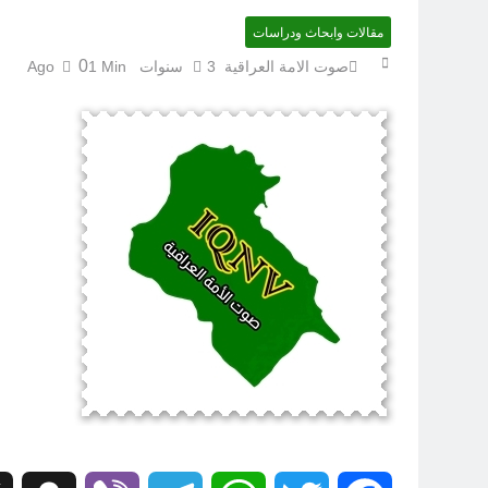
مقالات وابحاث ودراسات
‏نحو ترمي
0
صوت الامة العراقية
3 سنوات Ago
1 Min