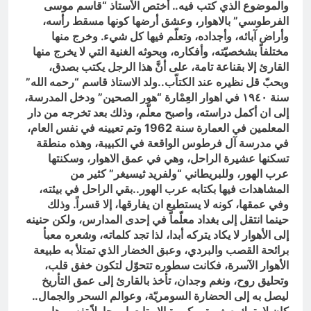
والموضوع الذي كتب فيه.. أختص الأستاذ “قاسم موسى
الفرطوسي” بالاهوار، وعشق أرضها كونها مسقط رأسه،
وأراض آبائه، وأجداده، وتعلّم فيها كل شيء. وخرج منها
مختلفاً بشخصيّته، وأفكاره، وبحوثه الغنية التي لا يخرج منها
القارئ إلا بقناعة تامة، على أنَّ هذا الرجل يكتب بصدق،
وبحبّ قل نظيره عند الكتاّب..ولد الاستاذ قاسم “رحمه الله”
سنة ١٩٤٠ في اهوار العِمْارة “هور الصحين” ودخل المدرسة،
إلى ان أكمل دراسته، واصبح معلّم، وذلك بعد تخرجه من دار
المعلمين في العمارة سنة 1962 وتم تعيينه في نفس العام،
في مدرسة آل فرطوس الواقعة في الكبيبة، وهذه منطقة
تسكنها عشيرة الراحل، وهي في عمق الاهوار، وسكنتها
عرب الهور، وللبريطاني “ولفريد ثيسيغر” كثير من
المشاهدات فيها بكتابه عرب الهور..بقي الراحل في بيئته،
وفي عمقها، كونه لا يستطيع ان يفارقها، إلا قسراً. وذلك
حينما انتقل إلى بغداد معلّماً في إحدى المدارس، ولكن حنينه
إلى الأهوار لا يكاد يتركه أبدا، لذا تجد كلماته، وشعره معبأ
برائحة القصب والبردي، وعبق الخضار الذي تمتلأ به طبيعة
الأهوار الآسرة، فكانت سطوره تتحوّل لتكون خفق قلب،
وتحليق روح، ونغم وجدان، تأخذ بالقارئ إلى عمق التأريخ
ليصل به إلى الحضارة السومريّة، وعوالم السحر والجمال..