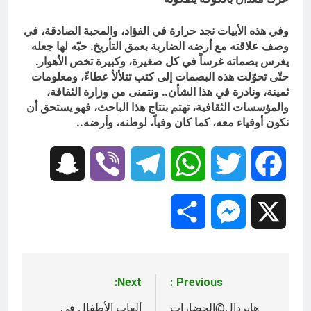
وفي هذه الأبيات نجد حرارة في الفؤاد، والمحبة الصادقة، في
وصف علاقته مع أرضه الضاربة بعمق التأريخ. حبّه لها جعله
يغرس بصماته غرساً في كل صغيرة، وكبيرة تخص الأهوار.
حتّى تحوّلت هذه البصمات إلى كتب تتلألأ عطاءً، ومعلومات
ثمينة، ونادرة في هذا الشأن.. ونتمنى من وزارة الثقافة،
والمؤسسات الثقافية، تهتم بنتاج هذا الباحث، فهو يستحق أن
نكون أوفياء معه، كما كان وفياً، لوطنه، وأرضه..
Snapchat
Viber
Telegram
WhatsApp
Twitter
Facebook
Share
Messenger
X
Next:
Previous:
تصفّح
هايردال@الحضارات
ألعاب الأطفال في