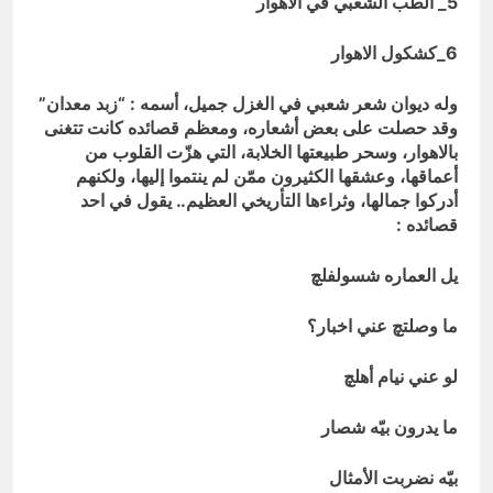
5_ الطب الشعبي في الاهوار
6_كشكول الاهوار
وله ديوان شعر شعبي في الغزل جميل، أسمه : “زبد معدان”
وقد حصلت على بعض أشعاره، ومعظم قصائده كانت تتغنى
بالاهوار، وسحر طبيعتها الخلابة، التي هزّت القلوب من
أعماقها، وعشقها الكثيرون ممّن لم ينتموا إليها، ولكنهم
أدركوا جمالها، وثراءها التأريخي العظيم.. يقول في احد
قصائده :
يل العماره شسولفلچ
ما وصلتچ عني اخبار؟
لو عني نيام أهلچ
ما يدرون بيّه شصار
بيّه نضربت الأمثال