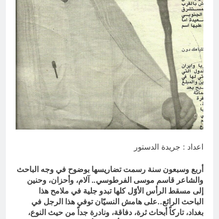
التجريدية للانسان
7 ساعات Ago
الولاية التكوينية / راي الفلسفة
التجريدية للانسان
8 ساعات Ago
اعداد : جريدة الدستور
أربع وسبعون سنة رسمت تضاريسها بوضوح في وجه الباحث
والشاعر قاسم موسى الفرطوسي.. آلام، وأحزان، وحنين
إلى مسقط الرأس الأوّل كلها تبدو جلية في ملامح هذا
الباحث الرائع..على هامش النسيّان توفي هذا الرجل في
بغداد، تاركاً أبحاث ثرة، دفاقة، ونادرة جداً من حيث النوع،