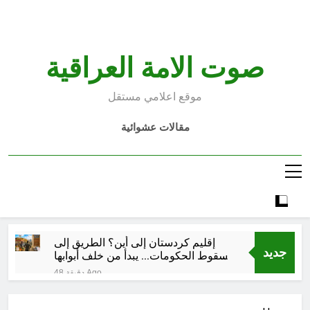
Ski
t
conten
صوت الامة العراقية
موقع اعلامي مستقل
مقالات عشوائية
إقليم كردستان إلى أين؟ الطريق إلى
جديد
سقوط الحكومات… يبدأ من خلف أبوابها
المغلقة
48 دقيقة Ago
كتابات رد عن لماذا أخذ الحسين معه
النساء والأطفال الى كربلاء؟ (ح 5)