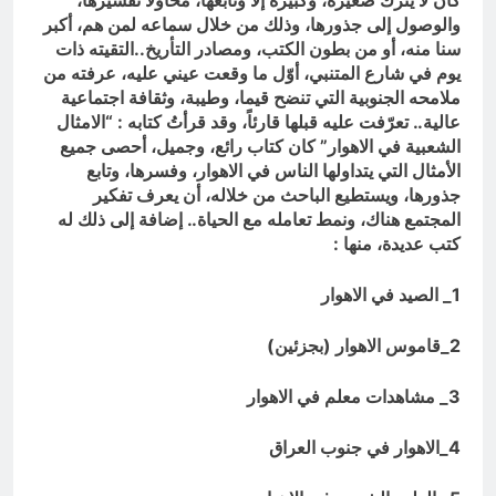
كان لا يترك صغيرة، وكبيرة إلا وتابعها، محاولاً تفسيرها،
والوصول إلى جذورها، وذلك من خلال سماعه لمن هم، أكبر
سنا منه، أو من بطون الكتب، ومصادر التأريخ..التقيته ذات
يوم في شارع المتنبي، أوّل ما وقعت عيني عليه، عرفته من
ملامحه الجنوبية التي تنضح قيما، وطيبة، وثقافة اجتماعية
عالية.. تعرّفت عليه قبلها قارئاً، وقد قرأتُ كتابه : “الامثال
الشعبية في الاهوار” كان كتاب رائع، وجميل، أحصى جميع
الأمثال التي يتداولها الناس في الاهوار، وفسرها، وتابع
جذورها، ويستطيع الباحث من خلاله، أن يعرف تفكير
المجتمع هناك، ونمط تعامله مع الحياة.. إضافة إلى ذلك له
كتب عديدة، منها :
1_ الصيد في الاهوار
2_قاموس الاهوار (بجزئين)
3_ مشاهدات معلم في الاهوار
4_الاهوار في جنوب العراق