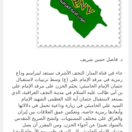
الطائفية لا تُهزم بالهرب منها… بل
بتفكيكها ومواجهتها
3 ساعات Ago
د. فاضل حسن شريف
جاء في قناة المنار: النجف الأشرف تستعد لمراسم وداع
رمزية في مرقد الإمام علي (ع) وسط ترتيبات لاستقبال
جثمان الإمام الخامنئي: يخيّم الحزن على مرقد الإمام علي
بن أبي طالب عليه السلام في مدينة النجف العراقية، الذي
يستعد لاستقبال جثمان آية الله العظمى الشهيد الإمام
السيد علي الخامنئي في زيارة وداعية تحمل في دلالاتها
وأبعادها رمزية خاصة، وتعكس عمق العلاقات بين إيران
والعراق على مختلف المستويات. واتشح الضريح المقدس
بالسواد تعبيرًا عن أجواء الحزن. ومن المقرر أن يصل
جثمان الإمام الخامنئي إلى المرقد ظهر يوم الأربعاء المقبل،