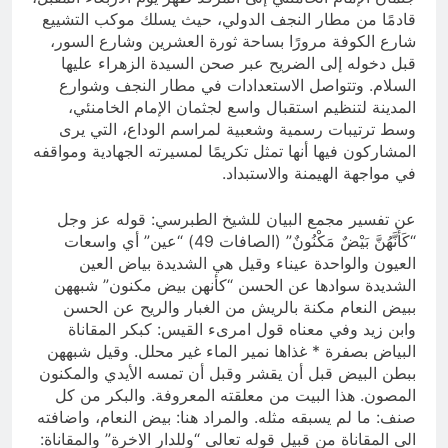
قادمًا من مطار النجف الدولي، حيث يسلك موكب التشييع
شارع الكوفة مرورًا بساحة ثورة العشرين وشارع السور،
قبل دخوله إلى الضريح عبر صحن السيدة الزهراء عليها
السلام. وتتواصل الاستعدادات في مطار النجف وشوارع
المدينة لتنظيم استقبال واسع لجثمان الإمام الخامنئي،
وسط ترتيبات رسمية وشعبية لمراسم الوداع، التي يرى
المشاركون فيها أنها تمثل تكريمًا لمسيرته الجهادية ومواقفه
في مواجهة الهيمنة والاستبداد.
عن تفسير مجمع البيان للشيخ الطبرسي: قوله عز وجل
“كَأَنَّهُنَّ بَيْضٌ مَكْنُونٌ” (الصافات 49) “عين” أي واسعات
العيون والواحدة عيناء وقيل هي الشديدة بياض العين
الشديدة سوادها عن الحسن “كأنهن بيض مكنون” شبههن
ببيض النعام مكنة بالريش من الغبار والريح عن الحسن
وابن زيد وفي معناه قول امرىء القيس: كبكر المقاناة
البياض بصفرة * غذاها نمير الماء غير محلل. وقيل شبههن
ببطن البيض قبل أن يقشر وقبل أن تمسه الأيدي والمكنون
المصون. هذا البيت من معلقته المعروفة. والبكر من كل
صنف: ما لم يسبقه مثله. والمراد هنا: بيض النعام، واضافته
الى المقاناة من قبيل قوله تعالى “وللدار الاخرة” والمقاناة: