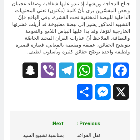
جناح الدجاجة وريشها، إذ تبدو عليها شفافية وصفاء عجيبان.
وبعض المفسّرين يرى بأنّ كلمة (مكنون) تعني المحتويات
الداخلية للبيضة المختفية تحت القشرة، وفي الواقع فإنّ
التشبيه المذكور يشير إلى بيضة مطبوخة قد اُزيلت قشرتها
الخارجية لتوّها، وقد بدا عليها البياض اللامع والنعومة
واللطافة. الملاحظ أنّ عبارات القرآن المجيد الخاصّة
بتوضيح الحقائق، عميقة ومفعمة بالمعاني، فعبارة قصيرة
ولطيفة واحدة توضّح حقائق كثيرة وباُسلوب لطيف.
Snapchat
Viber
Telegram
WhatsApp
Twitter
Facebook
Share
Messenger
X
Next:
Previous:
تصفّح
المقالات
نقل القواعد
بمناسبة تشييع السيد