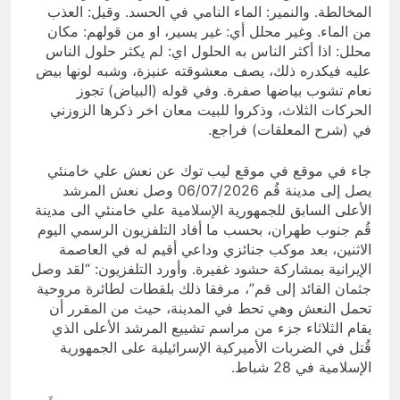
المخالطة. والنمير: الماء النامي في الحسد. وقيل: العذب
من الماء. وغير محلل أي: غير يسير، او من قولهم: مكان
محلل: اذا أكثر الناس به الحلول اي: لم يكثر حلول الناس
عليه فيكدره ذلك، يصف معشوقته عنيزة، وشبه لونها بيض
نعام تشوب بياضها صفرة. وفي قوله (البياض) تجوز
الحركات الثلاث، وذكروا للبيت معان اخر ذكرها الزوزني
في (شرح المعلقات) فراجع.
جاء في موقع في موقع ليب توك عن نعش علي خامنئي
يصل إلى مدينة قُم 06/07/2026 وصل نعش المرشد
الأعلى السابق للجمهورية الإسلامية علي خامنئي الى مدينة
قُم جنوب طهران، بحسب ما أفاد التلفزيون الرسمي اليوم
الاثنين، بعد موكب جنائزي وداعي أقيم له في العاصمة
الإيرانية بمشاركة حشود غفيرة. وأورد التلفزيون: “لقد وصل
جثمان القائد إلى قم”، مرفقا ذلك بلقطات لطائرة مروحية
تحمل النعش وهي تحط في المدينة، حيث من المقرر أن
يقام الثلاثاء جزء من مراسم تشييع المرشد الأعلى الذي
قُتل في الضربات الأميركية الإسرائيلية على الجمهورية
الإسلامية في 28 شباط.