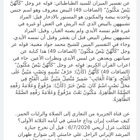
عن تفسير الميزان للسيد الطباطبائي: قوله عز وجل “كَأَنَّهُنَّ
بَيْضٌ مَكْنُونٌ” (الصافات 49) البيض معروف وهو اسم جنس
واحدته بيضة والمكنون هو المستور بالادخار قيل: المراد
تشبيههن بالبيض الذي كنه الريش في العش أو غيره في
غيره فلم تمسه الأيدي ولم يصبه الغبار، وقيل: المراد
تشبيههن ببطن البيض قبل أن يقشر وقبل أن تمسه الأيدي.
وجاء في التفسير المبين للشيخ محمد جواد مغنية: قوله عز
وجل “كَأَنَّهُنَّ بَيْضٌ مَكْنُونٌ” (الصافات 49) هذا كناية عن
صيانتهن وبعدهن عن لمس الأيدي ونظرات الأعين. جاء في
اعراب القرآن الكريم: قوله عز وجل “كَأَنَّهُنَّ بَيْضٌ مَكْنُونٌ”
(الصافات 49) كَأَنَّهُنَّ (كَأَنَّ): حَرْفُ تَشْبِيهٍ وَنَصْبٍ مَبْنِيٌّ عَلَى
الْفَتْحِ، وَ”هَاءُ الْغَائِبِ” ضَمِيرٌ مُتَّصِلٌ مَبْنِيٌّ عَلَى الْفَتْحِ فِي
مَحَلِّ نَصْبٍ اسْمُ كَانَ. بَيْضٌ خَبَرُ (كَأَنَّ): مَرْفُوعٌ وَعَلَامَةُ رَفْعِهِ
الضَّمَّةُ الظَّاهِرَةُ. مَكْنُونٌ نَعْتٌ مَرْفُوعٌ وَعَلَامَةُ رَفْعِهِ الضَّمَّةُ
الظَّاهِرَةُ.
عن قناة الجزيرة من التعازي إلى الصلاة والرايات الحمر..
كيف صاغت إيران وداع خامنئي في أيامه الثلاثة الأولى؟
للكاتب غزل أريحي 6/7/2026 : قبل أن تخرج جنازة
المرشد الإيراني الراحل علي خامنئي إلى شوارع طهران