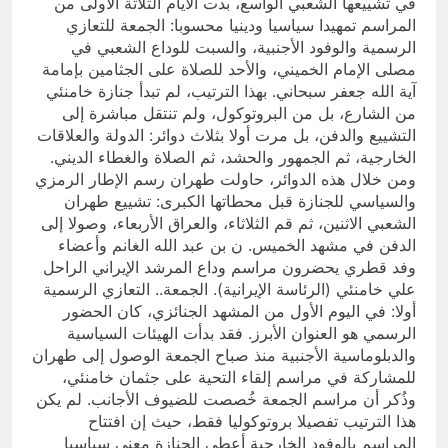
في تشييعها الشعبي الواسع، بدت الأيام الثلاثة الأولى من
المراسم تمهيدا سياسيا ودينيا محسوبا: الجمعة للتعازي
الرسمية والوفود الأجنبية، والسبت للوداع الشعبي في
مصلى الإمام الخميني، والأحد للصلاة على الجثامين بإمامة
آية الله جعفر سبحاني. بهذا الترتيب، لم تبدأ جنازة خامنئي
من الشارع، بل من البروتوكول، ولم تنتقل مباشرة إلى
التشييع والدفن، بل مرت أولا بثلاث دوائر: الدولة والعلاقات
الخارجية، ثم الجمهور والحشد، ثم الصلاة والغطاء الديني.
ومن خلال هذه الدوائر، حاولت طهران رسم الإطار الرمزي
والسياسي للجنازة قبل محطاتها الكبرى: تشييع طهران
الشعبي الاثنين، ثم قم الثلاثاء، والعراق الأربعاء، وصولا إلى
الدفن في مشهد الخميس. ن بن عبد الله الغانم وأعضاء
وفد قطري يحضرون مراسم وداع المرشد الإيراني الراحل
علي خامنئي (الرئاسة الإيرانية). الجمعة.. التعازي الرسمية
أولا: في اليوم الأول من المشهد الجنائزي، كان الحضور
الرسمي هو العنوان الأبرز. فقد بدأت الهيئات السياسية
والدبلوماسية الأجنبية منذ صباح الجمعة الوصول إلى طهران
للمشاركة في مراسم إلقاء التحية على جثمان خامنئي،
وذُكر أن مراسم الجمعة خُصصت للضيوف الأجانب. لم يكن
هذا الترتيب تفصيلا بروتوكوليا فقط، حيث إن افتتاح
المراسم بالوفود الخارجية أعطى الجنازة معنى سياسيا