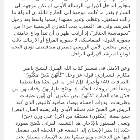
يتجاوز الداخل الإيراني. الرسالة الأولى لم تكن موجهة إلى
الشارع بقدر ما كانت موجهة إلى الخارج قائلة إن الدولة ما
زالت تستقبل، وتنظم، وتدير مشهدا رسميا واسعا بعد رحيل
المرشد. وفي هذا المعنى، بدت التعازي الرسمية جزءا من
“دبلوماسية الجنائز”، إذ أرادت طهران أن تبدأ وداع خامنئي
بصورة الدولة المتماسكة، لا بصورة الفراغ أو الارتباك. نائب
رئيس مجلس الأمن الروسي ديمتري ميدفيديف يؤدي التحية
لوداع المرشد الإيراني الراحل.
وعن الأمثل في تفسير كتاب الله المنزل للشيخ ناصر
مكارم الشيرازي: قوله عز وجل “كَأَنَّهُنَّ بَيْضٌ مَكْنُونٌ”
(الصافات 49) وأخيراً، فإنّ آخر آية في بحثنا هذا تعطينا
وصفاً آخر لزوجات الجنّة، إذ توضّح طهارتهنّ وقداستهن من
خلال هذه العبارة “كأنّهنّ بيض مكنون” أي إنّهن نظيفات
وظريفات، وذوات أجسام بيضاء صافية كالبيض الذي كنه
الريش في العشّ فلم تمسّه الأيدي ولم يصبه الغبار. (بيض)
جمع بيضة. (مكنون) مشتقّة من (كن) على وزن (جنّ)
وتعني المستور بالإدّخار. هذا التشبيه القرآني يتّضح بصورة
جيّدة إذا نظر الإنسان إلى البيضة في اللحظة التي تنفصل
فيها عن الدجاجة، ولم تمسّها بعد يد الإنسان لتستقرّ تحت