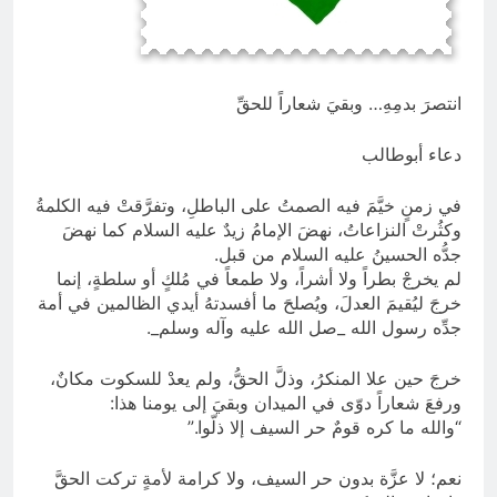
انتهت الحرب… لكن لم ينتهي
الموت
18 ساعة Ago
انتصرَ بدمِهِ… وبقيَ شعاراً للحقِّ
دعاء أبوطالب
في زمنٍ خيَّمَ فيه الصمتُ على الباطلِ، وتفرَّقتْ فيه الكلمةُ
وكثُرتْ النزاعاتُ، نهضَ الإمامُ زيدٌ عليه السلام كما نهضَ
جدُّه الحسينُ عليه السلام من قبل.
لم يخرجْ بطراً ولا أشراً، ولا طمعاً في مُلكٍ أو سلطةٍ، إنما
خرجَ ليُقيمَ العدلَ، ويُصلحَ ما أفسدتهُ أيدي الظالمين في أمة
جدِّه رسول الله _صل الله عليه وآله وسلم_.
خرجَ حين علا المنكرُ، وذلَّ الحقُّ، ولم يعدْ للسكوت مكانٌ،
ورفعَ شعاراً دوّى في الميدان وبقيَ إلى يومنا هذا:
“والله ما كره قومٌ حر السيف إلا ذلّوا.”
نعم؛ لا عزَّة بدون حر السيف، ولا كرامة لأمةٍ تركت الحقَّ