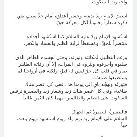
واختارت السكوت.
انتصرَ الإمام زيدٌ بدمهِ، وخسر أعداؤه أمام حدِّ سيفٍ بقي
ذكره شعاراً وقانوناً لكل معركة حقّ.
استُشهد الإمام زيدٌ عليه السلام كما استُشهد أجداده،
منتصراً للحقِّ، ومُسقطاً لراية الظلم والفساد والكفر.
ورغم التظليل لمكانته وثورته، وحتى لجسدِه الطاهر الذي
صلبوه وأحرقوه ونثروه في الفرات، إلا أن رفاتَه الطاهر
صار في قلب كل حرّ ليس له قبرٌ، ولكنه في أرواحنا لم
يستطيعوا طمسَه.
فثورتُه ونهجُه باقٍ إلى يومنا هذا. ففي كل عصر هناك
طاغية، وفي كل عصر هناك زيد وشعار زيد والبصيرة ترفض
السكوت على الظلم والظالمين مهما كان الثمن غالياً.
فالبصيرةُ البصيرةُ ثم الجهادُ.
السلام على الإمام زيد يوم ولد ويوم استشهد ويوم يبعث
حياً