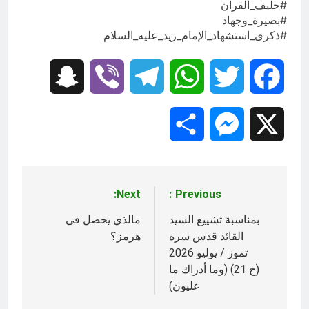
#حليف_القرآن
#بصيرة_وجهاد
#ذكرى_استشهاد_الإمام_زيد_عليه_السلام
Snapchat
Viber
Telegram
WhatsApp
Twitter
Facebook
Share
Messenger
X
Next:
Previous:
تصفّح
المقالات
بمناسبة تشييع السيد
مالذي يحصل في
القائد قدس سره
هرمز؟
تموز / يوليو 2026
(ح 21) (وما أدراك ما
عليون)