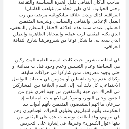
صاحب الدكان الثقافي قليل الخبرة السياسية والثقافية
وحتى الحياتية، الذي ظهر فجأة من غياهب الفانتازيا
العراقية. لذلك ولدت علاقة سايكوباثية مرضية بين رب
العمل الإعلامي والثقافي والسياسي وشريحة المثقفين
العاملين عنده، سمة هذه العلاقة الاحتقار المبطن والمخفي،
الذي يكنه المثقف لرب عمله، والمحاباة الظاهرية والتملق
الذي يبديه له، ما شكل نوعا من شيزوفرينيا شارع الثقافة
العراقي.
في انتفاضة تشرين حيث كانت السمة العامة للمشاركين
هي البساطة وعدم التسيس وعدم وجود قيادات ميدانية أو
حتى وجوه معروفة، ممن شاركوا في حراكات سابقة،
وكذلك عدم وجود ناشطين أو مدونين في منصات التواصل
الاجتماعي، كل ذلك أدى إلى اتسام العلاقة بين المشاركين
في الحراك من جهة والمثقفين من جهة اخرى بنوع من
الجفوة وحتى التوتر، وصولا إلى الاتهامات المتبادلة، إذ
سرعان ما اتهم المنتفضون المثقفين بأنهم أدوات بيد
الحكومة، وأنهم انتهازيون يطبلون للحراك الجماهيري وهم
في بيوتهم، وقد أطلقت توصيفات عدة على المثقف من
بينها «ثوار الكيبورد» وغيرها، في إشارة على التحريض