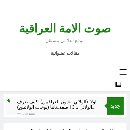
Ski
t
conten
صوت الامة العراقية
موقع اعلامي مستقل
مقالات عشوائية
اولا: (الولائي بعيون العراقيين)..كيف تعرف
جديد
الولائي بـ 13 صفة..ثانيا (بوخات الولائيين)
بالعراق (جر الشيعة..لحرب مع سوريا
22 ثانية Ago
الجولاني) و(قصف السعودية) و(استهداف
ماذا لو..تحليل حالة البنية الأسلامية
الامريكان..والتهديد باجتياح الكويت)
بأستبعاد العترة النبوية الطاهرة من