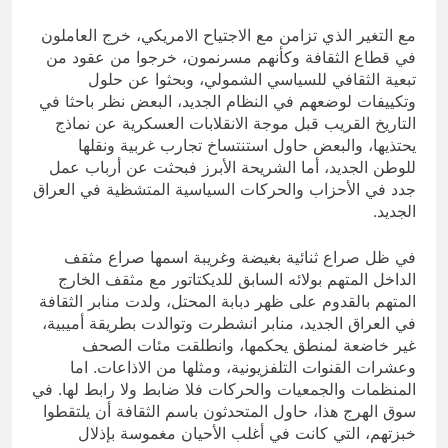
مع التغير الذي تزامن مع الاجتياح الامريكي، خرج العاملون
في قطاع الثقافة وكأنهم مسرنمون، خرجوا من عقود من
تبعية الثقافي للسياسي الشمولي، وبحثوا عن حلول
وتكييفات لوضعهم في النظام الجديد، البعض نظر باحثا في
التاريخ القريب قبل موجة الانقلابات العسكرية عن نماذج
يحتذيها، والبعض حاول استنتساخ تجارب غربية ونقلها
للوطن الجديد، أما الشريحة الأبرز فبحثت عن أرباب عمل
جدد في الأحزاب والحركات السياسية المتشظية في العراق
الجديد.
في ظل صراع ثنائية بغيضة وغريبة اسمها صراع مثقف
الداخل المتهم بولائه السابق للديكتاتور مع مثقف الخارج
المتهم بالقدوم على ظهر دبابة المحتل، ولدت منابر الثقافة
في العراق الجديد، منابر انشطرت وتوالدت بطريقة أميبية،
غير خاضعة لمنطق يحكمها، وانطلقت مئات الصحف
وعشرات القنوات التلفزيونية، ومثلها من الاذاعات. اما
المنظمات والجمعيات والحركات فلا ضابط ولا رابط لها. في
سوق الهرج هذا، حاول المتحدثون باسم الثقافة أن يلتقطوا
خبزتهم، التي كانت في أغلب الأحيان مغموسة بإذلال