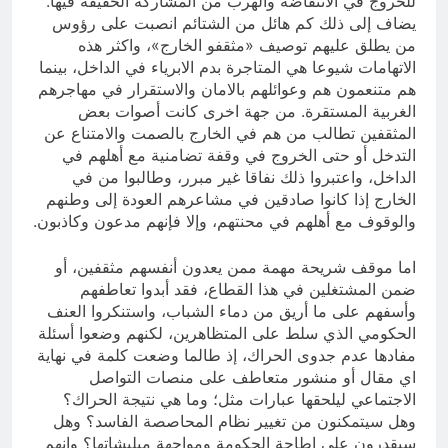
للخروج في الانتفاضة والهرب من المشاركة الحقيقة فيها.
يضاف إلى ذلك كم هائل من الشتائم انصبت على رؤوس
من يطلق عليهم توصيف «مثقفو الخارج»، واكثر هذه
الاتهامات شيوعا هي المتاجرة بدم الابرياء في الداخل، بينما
هم متنعمون هم وعوائلهم بالامان والاستقرار في مهاجرهم
الغربية المستقرة. من جهة اخرى كانت أصوات بعض
المثقفين تطالب من هم في الخارج بالصمت والامتناع عن
التدخل أو حتى الخروج في وقفة تضامنية مع أهلهم في
الداخل، واعتبروا ذلك نفاقا غير مبرر، وطالبوا من في
الخارج إذا كانوا صادقين في مشاعرهم العودة إلى وطنهم
والوقوف مع أهلهم في محنتهم، وإلا فإنهم مدعون وكاذبون.
اما موقف شريحة مهمة ممن يعدون أنفسهم مثقفين، أو
ضمن المشتغلين في هذا القطاع، فقد أبدوا تعاطفهم
وأسفهم على ما أريق من دماء الشباب، واستنكروا العنف
الحكومي الذي سلط على المتظاهرين، لكنهم وضعوا أسئلة
مفادها عدم جدوى الحراك، إذ طالما وضعت كلمة في نهاية
اي مقال أو منشور متعاطف على منصات التواصل
الاجتماعي ليلحقها عبارات مثل؛ وما هي نتيجة الحراك؟
وهل سيتمكنون من تغيير نظام المحاصصة الفاسد؟ وهل
سيقدرون على إطاحة الحكومة ومواجهة ميليشاتها؟ وإنهم