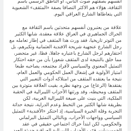
أنفسهم بصفتهم صوت الناس، أو الناطق الرسمي باسم
الثقافة، هؤلاء هم الاكثر التصاقا بصفة «المثقف» الشعبوية
التي يتعاطاها الشارع العراقي اليوم.
علاقة من يعتبرون أنفسهم متحدثين باسم الثقافة مع
الحراك الجماهيري في العراق علاقة معقدة، شابها الكثير
من التوتر تاريخيا، فقد ورث هذا المثقف في إطار تعامله مع
رجل الشارع عنجهية شريحة الافندية العثمانية وتكبرهم، بل
احتقارهم لرجل الشارع باعتباره جاهلا، فظا، غير متحضر،
مما خلق بالنتيجة لدى المثقف شعورا بأن من حقه احتكار
التمثيل المعنوي والسياسي لأفراد مجتمعه، يصاحبه طبعا
امتياز الأولوية في إشغال العمل الحكومي والعمل العام،
نتيجة ما يعتقده المثقف من امتلاكه أدوات التعبير التي
يفتقدها (الرعاع) من وجهة نظره. بقيت العلاقة متوترة بين
المثقف ومحيطه، وقد ورثتها الأحزاب الليبرالية في الحقبة
الملكية، التي بنيت على صيغة الليبرالية الغربية، لكن
بطريقة شابها الكثير من التخبط وعدم الدراية، نتيجة حداثة
التجربة وقلة الخبرة السياسية، إذ احتكر «الأفندية» التمثيل
السياسي وواجهات الأحزاب، وبالتالي التمثيل البرلماني
والحكومي، لكن ابتدأ حراك اجتماعي حقيقي في عقد
الخمسينيات، قرّب الأحزاب الليبرالية العراقية حديثة العهد