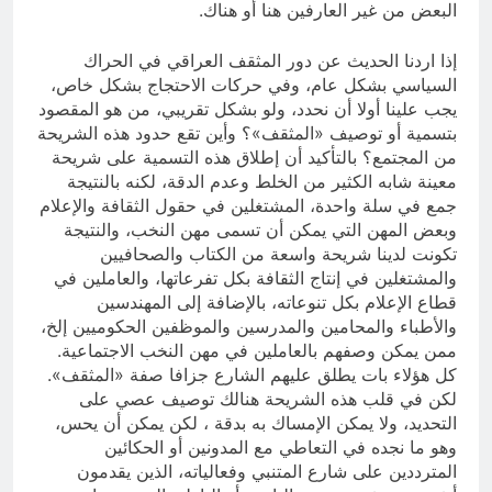
البعض من غير العارفين هنا أو هناك.
إذا اردنا الحديث عن دور المثقف العراقي في الحراك
السياسي بشكل عام، وفي حركات الاحتجاج بشكل خاص،
يجب علينا أولا أن نحدد، ولو بشكل تقريبي، من هو المقصود
بتسمية أو توصيف «المثقف»؟ وأين تقع حدود هذه الشريحة
من المجتمع؟ بالتأكيد أن إطلاق هذه التسمية على شريحة
معينة شابه الكثير من الخلط وعدم الدقة، لكنه بالنتيجة
جمع في سلة واحدة، المشتغلين في حقول الثقافة والإعلام
وبعض المهن التي يمكن أن تسمى مهن النخب، والنتيجة
تكونت لدينا شريحة واسعة من الكتاب والصحافيين
والمشتغلين في إنتاج الثقافة بكل تفرعاتها، والعاملين في
قطاع الإعلام بكل تنوعاته، بالإضافة إلى المهندسين
والأطباء والمحامين والمدرسين والموظفين الحكوميين إلخ،
ممن يمكن وصفهم بالعاملين في مهن النخب الاجتماعية.
كل هؤلاء بات يطلق عليهم الشارع جزافا صفة «المثقف».
لكن في قلب هذه الشريحة هنالك توصيف عصي على
التحديد، ولا يمكن الإمساك به بدقة ، لكن يمكن أن يحس،
وهو ما نجده في التعاطي مع المدونين أو الحكائين
المترددين على شارع المتنبي وفعالياته، الذين يقدمون