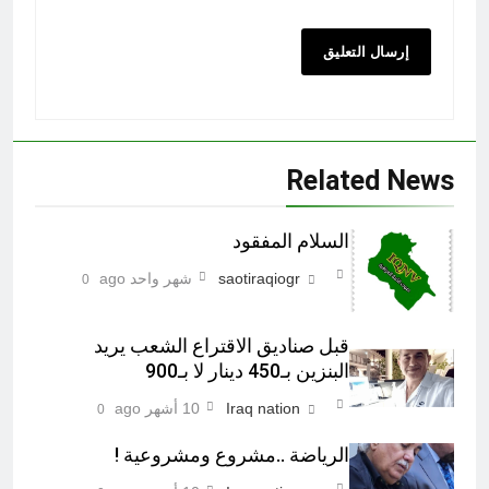
Related News
السلام المفقود
saotiraqiogr
شهر واحد ago
0
قبل صناديق الاقتراع الشعب يريد
البنزين بـ450 دينار لا بـ900
Iraq nation
10 أشهر ago
0
الرياضة ..مشروع ومشروعية !