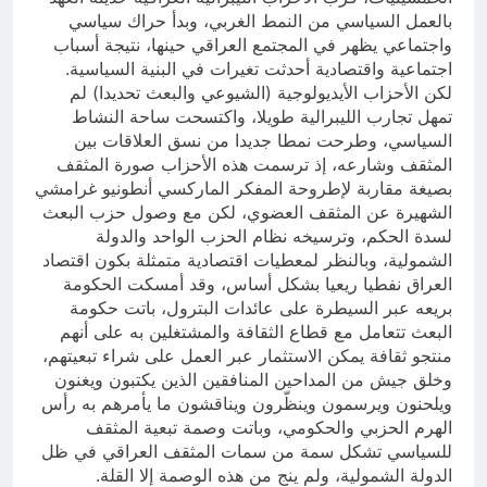
بالعمل السياسي من النمط الغربي، وبدأ حراك سياسي
واجتماعي يظهر في المجتمع العراقي حينها، نتيجة أسباب
اجتماعية واقتصادية أحدثت تغيرات في البنية السياسية.
لكن الأحزاب الأيديولوجية (الشيوعي والبعث تحديدا) لم
تمهل تجارب الليبرالية طويلا، واكتسحت ساحة النشاط
السياسي، وطرحت نمطا جديدا من نسق العلاقات بين
المثقف وشارعه، إذ ترسمت هذه الأحزاب صورة المثقف
بصيغة مقاربة لإطروحة المفكر الماركسي أنطونيو غرامشي
الشهيرة عن المثقف العضوي، لكن مع وصول حزب البعث
لسدة الحكم، وترسيخه نظام الحزب الواحد والدولة
الشمولية، وبالنظر لمعطيات اقتصادية متمثلة بكون اقتصاد
العراق نفطيا ريعيا بشكل أساس، وقد أمسكت الحكومة
بريعه عبر السيطرة على عائدات البترول، باتت حكومة
البعث تتعامل مع قطاع الثقافة والمشتغلين به على أنهم
منتجو ثقافة يمكن الاستثمار عبر العمل على شراء تبعيتهم،
وخلق جيش من المداحين المنافقين الذين يكتبون ويغنون
ويلحنون ويرسمون وينظّرون ويناقشون ما يأمرهم به رأس
الهرم الحزبي والحكومي، وباتت وصمة تبعية المثقف
للسياسي تشكل سمة من سمات المثقف العراقي في ظل
الدولة الشمولية، ولم ينج من هذه الوصمة إلا القلة.