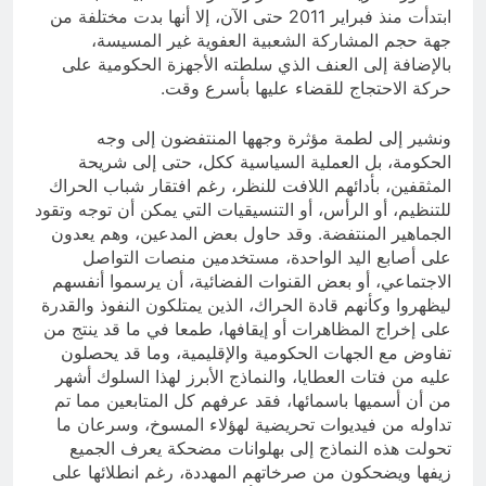
ابتدأت منذ فبراير 2011 حتى الآن، إلا أنها بدت مختلفة من
جهة حجم المشاركة الشعبية العفوية غير المسيسة،
بالإضافة إلى العنف الذي سلطته الأجهزة الحكومية على
حركة الاحتجاج للقضاء عليها بأسرع وقت.
ونشير إلى لطمة مؤثرة وجهها المنتفضون إلى وجه
الحكومة، بل العملية السياسية ككل، حتى إلى شريحة
المثقفين، بأدائهم اللافت للنظر، رغم افتقار شباب الحراك
للتنظيم، أو الرأس، أو التنسيقيات التي يمكن أن توجه وتقود
الجماهير المنتفضة. وقد حاول بعض المدعين، وهم يعدون
على أصابع اليد الواحدة، مستخدمين منصات التواصل
الاجتماعي، أو بعض القنوات الفضائية، أن يرسموا أنفسهم
ليظهروا وكأنهم قادة الحراك، الذين يمتلكون النفوذ والقدرة
على إخراج المظاهرات أو إيقافها، طمعا في ما قد ينتج من
تفاوض مع الجهات الحكومية والإقليمية، وما قد يحصلون
عليه من فتات العطايا، والنماذج الأبرز لهذا السلوك أشهر
من أن أسميها باسمائها، فقد عرفهم كل المتابعين مما تم
تداوله من فيديوات تحريضية لهؤلاء المسوخ، وسرعان ما
تحولت هذه النماذج إلى بهلوانات مضحكة يعرف الجميع
زيفها ويضحكون من صرخاتهم المهددة، رغم انطلائها على