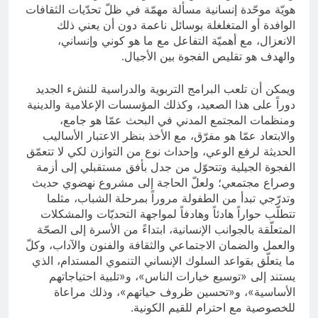
هويّة موحّدة إنسانية مسألة مهمّة في ظلّ تحدّيات الثقافات
الوافدة أو المتغلغلة بوسائل ناعمة دون أن يعني ذلك
الانعزال، مع أهميّة التفاعل مع ما هو كوني وإنساني،
والهدف هو تقليص الفجوة بين الأجيال.
ويمكن أن تلعب البرامج التربوية والدراسية للنشء الجديد
دوراً على هذا الصعيد، وكذلك المؤسسات الإعلامية والدينية
ومنظمات المجتمع المدني في البحث عمّا هو جامع،
والابتعاد عمّا هو مفرّق، مع الأخذ بنظر الاعتبار الأساليب
الحديثة لرفع الوعي، وإحداث نوع من التوازن لكي لا تتعمّق
الفجوة الجيلية وتتحوّل من جدل بأفق مستقبلي إلى أزمة
وصراع مجتمعي؛ ولعلّ الحاجة إلى مشروع نهضوي حديث
وتدرّجي تبدأ من الطفولة مروراً بمرحلة الشباب، مثلما
تتطلّب حواراً هادئاً وهادفاً لمواجهة التحديّات والمشكلات
المتعلّقة بالجوانب الإنسانية، ابتداءً من الأسرة إلى الصحّة
والعمل والضمان الاجتماعي والثقافة والفنون والآداب، وكلّ
ما يتعلّق بقواعد السلوك الإنساني التنموي المستدام، الذي
يستند إلى «توسيع خيارات الناس»، و«تلبية احتياجاتهم
الأساسية»، و«تحسين ظروف حياتهم»، وذلك مراعاة
للخصوصية مع احترام للقيم الكونية.