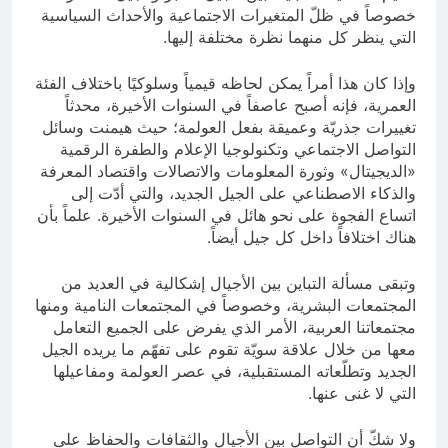
خصوصاً في ظلّ المتغيرات الاجتماعية والأحداث السياسية
التي ينظر كل منهما نظرة مختلفة إليها.
وإذا كان هذا أمراً يمكن لحاظه قيمياً وسلوكيًا باختلاف الفئة
العمرية، فإنه أصبح عاصفاً في السنوات الأخيرة، محدثاً
تغييرات جذريّة وعميقة بفعل العولمة؛ حيث هيمنت وسائل
التواصل الاجتماعي وتكنولوجيا الإعلام والطفرة الرقمية
«الديجيتال» وثورة المعلومات والاتصالات واقتصاد المعرفة
والذكاء الاصطناعي على الجيل الجديد، والتي أدّت إلى
اتساع الفجوة على نحو هائل في السنوات الأخيرة. علماً بأن
هناك اختلافاً داخل كل جيل أيضاً.
وتبقى مسألة التباين بين الأجيال إشكالية في العديد من
المجتمعات البشرية، وخصوصاً في المجتمعات النامية ومنها
مجتمعاتنا العربية، الأمر الذي يفرض على الجميع التعامل
معها من خلال علاقة سويّة تقوم على تفهّم ما يريده الجيل
الجديد وتطلّعاته المستقبلية، في عصر العولمة ومفاعيلها
التي لا غنى عنها.
ولا شكّ أن التواصل بين الأجيال والثقافات والحفاظ على