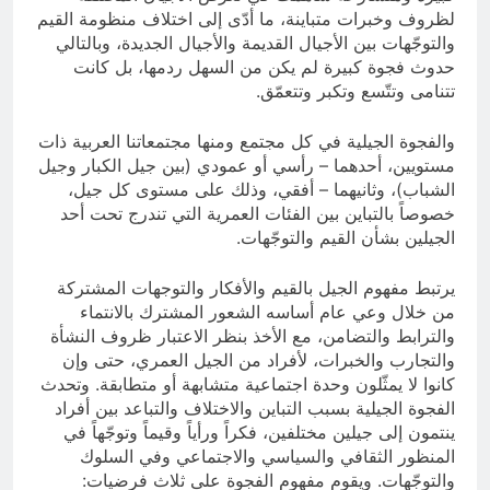
لظروف وخبرات متباينة، ما أدّى إلى اختلاف منظومة القيم
والتوجّهات بين الأجيال القديمة والأجيال الجديدة، وبالتالي
حدوث فجوة كبيرة لم يكن من السهل ردمها، بل كانت
تتنامى وتتّسع وتكبر وتتعمّق.
والفجوة الجيلية في كل مجتمع ومنها مجتمعاتنا العربية ذات
مستويين، أحدهما – رأسي أو عمودي (بين جيل الكبار وجيل
الشباب)، وثانيهما – أفقي، وذلك على مستوى كل جيل،
خصوصاً بالتباين بين الفئات العمرية التي تندرج تحت أحد
الجيلين بشأن القيم والتوجّهات.
يرتبط مفهوم الجيل بالقيم والأفكار والتوجهات المشتركة
من خلال وعي عام أساسه الشعور المشترك بالانتماء
والترابط والتضامن، مع الأخذ بنظر الاعتبار ظروف النشأة
والتجارب والخبرات، لأفراد من الجيل العمري، حتى وإن
كانوا لا يمثّلون وحدة اجتماعية متشابهة أو متطابقة. وتحدث
الفجوة الجيلية بسبب التباين والاختلاف والتباعد بين أفراد
ينتمون إلى جيلين مختلفين، فكراً ورأياً وقيماً وتوجّهاً في
المنظور الثقافي والسياسي والاجتماعي وفي السلوك
والتوجّهات. ويقوم مفهوم الفجوة على ثلاث فرضيات: