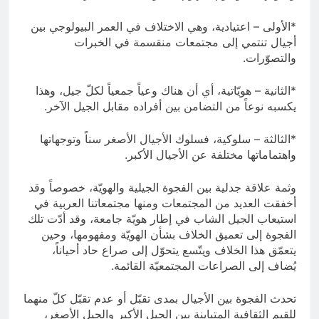
*الأولى – اعتيادية، وهي الاختلاف في العمر البيولوجي بين
أجيال تنتمي إلى مجتمعات منقسمة في الخبرات
والتصوّرات.
*الثانية – هويّاتية، أي أن هناك وعياً جمعياً لكلّ جيل، وهذا
يكسبه نوعاً من التضامن بين أفراده مقابل الجيل الآخر.
*الثالثة – سلوكية، فسلوك الأجيال الأصغر سناً وتوجهاتها
واهتماماتها مختلفة عن الأجيال الأكبر.
وثمة علاقة جدلية بين الفجوة الجيلية والهويّة، خصوصاً وقد
أخفقت العديد من المجتمعات ومنها مجتمعاتنا العربية في
استيعاب الجيل الشاب في إطار هويّة جامعة، وقد أدّت تلك
الفجوة إلى تعميق الخلاف بشأن الهويّة ومفهومها، وحين
يتعمّق هذا الخلاف ويتّسع يتحوّل إلى صراع حاد أحياناً،
يُضاف إلى الصراعات المجتمعيّة القائمة.
تحدث الفجوة بين الأجيال بمدى تقبّل أو عدم تقبّل كلّ منهما
للقيم الثقافية المتباينة بين الجيل الأكبر والجيل الأصغر،