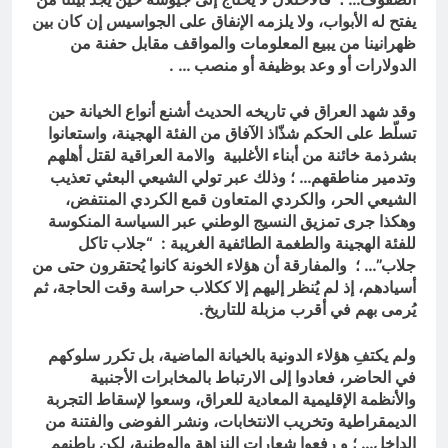
يفتح له الأبواب، ولا يلزمه الإنفاق على الجواسيس إن كان بين
ظهرانينا من يبيع المعلومات والمواقف مقابل حفنة من
الدولارات أو وعد بوظيفة أو منصب … .
وقد شهد العراق في تاريخه الحديث أشنع أنواع الخيانة حين
تسلّط على الحكم شذّاذ الآفاق من الفئة الهجينة، واستعانوا
بشرذمة خائنة من أبناء الأغلبية والامة العراقية لقتل أهلهم
وتدمير مناطقهم… ؛ وذلك عبر تولي الشيعي البعثي تعذيب
الشيعي الحر، والكردي المتعاون قمع الكردي المنتفض،
وهكذا جرى تمزيق النسيج الوطني عبر السياسة المنكوسة
للفئة الهجينة والطغمة الطائفية الغريبة : “جلاب تاكل
جلاب”… ؛ والمفارقة أن هؤلاء الخونة كانوا يُحتقرون حتى من
أسيادهم، إذ لم يُنظر إليهم إلا ككلاب حراسة وقت الحاجة، ثم
يُرمى بهم في أقرب مزبلة للتاريخ.
ولم يكتفِ هؤلاء الدونية بالخيانة الماضية، بل تكرر سلوكهم
في الحاضر، فعادوا إلى الارتباط بالمخابرات الأجنبية
والأنظمة الإقليمية المعادية للعراق، وسعوا لإسقاط التجربة
الديمقراطية وتخريب الانتخابات، ونشر الفوضى والفتنة من
الداخل… ؛ و رفعوا شعارات النزاهة والوطنية، لكن باطنهم