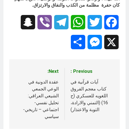
كان حفرة مظلمة من الكذب والنفاق والارتزاق.
Snapchat
Viber
Telegram
WhatsApp
Twitter
Facebook
Share
Messenger
X
Next:
Previous:
تصفّح
المقالات
آيات قرآنية في
عقدة الدونية في
کتاب معجم الفروق
الوعي الجمعي
اللغويه للعسكري (ح
الشيعي العراقي:
16) (التمني والارادة،
تحليل نفسي-
التوبة والاعتذار)‎
اجتماعي – تاريخي-
سياسي