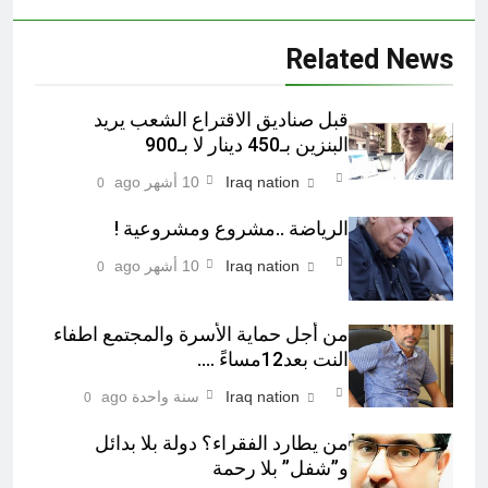
Related News
قبل صناديق الاقتراع الشعب يريد
البنزين بـ450 دينار لا بـ900
Iraq nation
10 أشهر ago
0
الرياضة ..مشروع ومشروعية !
Iraq nation
10 أشهر ago
0
من أجل حماية الأسرة والمجتمع اطفاء
النت بعد12مساءً ….
Iraq nation
سنة واحدة ago
0
من يطارد الفقراء؟ دولة بلا بدائل
و”شفل” بلا رحمة