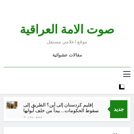
Ski
t
conten
صوت الامة العراقية
موقع اعلامي مستقل
مقالات عشوائية
إقليم كردستان إلى أين؟ الطريق إلى
جديد
سقوط الحكومات… يبدأ من خلف أبوابها
المغلقة
7 دقائق Ago
كتابات رد عن لماذا أخذ الحسين معه
النساء والأطفال الى كربلاء؟ (ح 5)