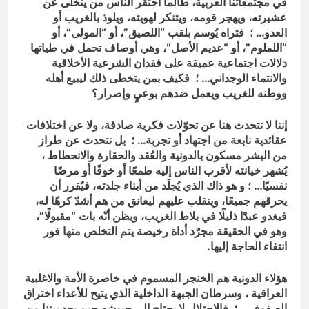
في مجتمعاتنا العربية، طالما احتقر الناس من يتخلّى عن
عشيرته، ويهجر قومه، ويتنكر لهويته، ويلوذ بالغريب أو
العدو… ؛ فتراه يُوسم بلقب “اللصيق”، أو “المولى”، أو
“اللملوم”، أو “عديم الأصل”، وهي أوصاف تحمل في طياتها
دلالات اجتماعية عميقة على فقدان الشرعية الأخلاقية
والانتماء الوجداني… ؛ فكيف بمن يتخطى ذلك ليبيع أهله
ووطنه للغريب ويعمل ضدهم بوعيٍ وإصرار؟
إننا لا نتحدث هنا عن تحوّلات فكرية صادقة، ولا عن اختلافات
عقائدية نابعة من اجتهاد أو تجربة… ؛ بل نتحدث عن طراز
من البشر مسكون بالدونية والعُقد والحقارة والانحطاط ،
يُشهر خيانته لأقرب الناس إليه طمعًا أو خوفًا أو مرضًا
نفسيًا… ؛ و هو ذاك الذي يُجلَد من أبناء جلدته، فيُقرر أن
يحرقهم جميعًا، وينقلب عليهم ليعانق من هم أشدّ كرهًا له،
فيغدو عبدًا ذليلًا في بلاط الغريب، ويظن أنّه بات “مقبولًا”،
وهو في الحقيقة مجرّد أداة رخيصة يتم التخلص منها فور
انتفاء الحاجة إليها.
هؤلاء الدونية هم الخنجر المسموم في خاصرة الأمة والاغلبية
العراقية ، وسرطان الجبهة الداخلية الذي يتيح للأعداء اختراق
الصفوف… ؛ فالاحتلال لا يحتاج إلى جيوشه حين يجد بيننا من