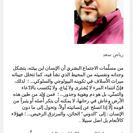
التجريدية للانسان
6 ساعات Ago
الولاية التكوينية / راي الفلسفة
التجريدية للانسان
8 ساعات Ago
رياض سعد
من مسلّمات الاجتماع البشري أن الإنسان ابن بيئته، يتشكل
وجدانه ونفسيته من المحيط الذي نشأ فيه، كما تتخلل جيناته
ميراث الأسلاف في تكوينه البيولوجي والسلوكي… ؛ لذلك،
فإنّ انتماء المرء لا يُشترى ولا يُباع، ولا يُكتسب بالادّعاء
والتمنّي، بل هو دم وهوية وجذور… ؛ فمن وُلِد من طين هذه
الأرض وعاش في رحابها، لا يمكنه أن ينكر أصله أو يتبرأ من
قومه إلّا إذا انسلخ عن إنسانيته أولاً، وتحول إلى ما دون
الإنسان : إلى “الدوني” الخائن، والمرتزق الرخيص… ؛ فهؤلاء
كالأنعام بل اضل سبيلا .