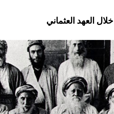
9 ساعات Ago
م البيت العراقي‏ … حوار في الاصلاح الديني‏(الحلقة الاولى)‏
خلال العهد العثماني
9 ساعات Ago
مؤيد اللامي .. الأكثر إس