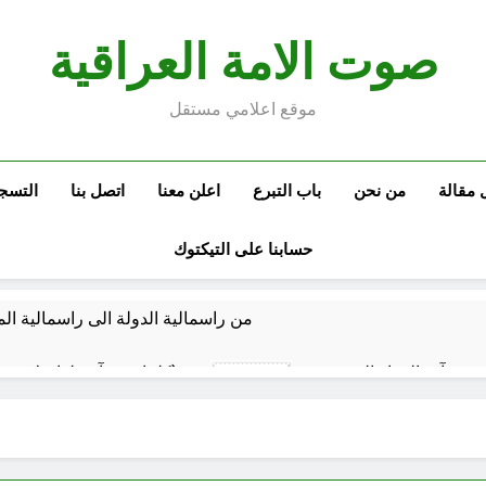
صوت الامة العراقية
موقع اعلامي مستقل
 مقالة
من نحن
باب التبرع
اعلن معنا
اتصل بنا
التسج
حسابنا على التيكتوك
من راسمالية الدولة الى راسمالية ال
كلمات قرآنية لها علاقة بمشاة أربعين الحسين: تسقي، آثر (ح 11)
7 ساعات Ago
المخطط بياني /
8 ساعات Ago
ماذا لو كان المدير اقوى من الوزير ؟
المن