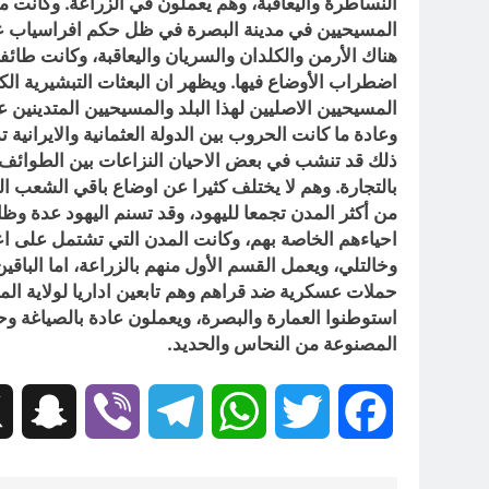
النساطرة واليعاقبة، وهم يعملون في الزراعة. وكانت 
المسيحيين في مدينة البصرة في ظل حكم افراسياب على
هناك الأرمن والكلدان والسريان واليعاقبة، وكانت طائ
اضطراب الأوضاع فيها. ويظهر ان البعثات التبشيرية ال
المسيحيين الاصليين لهذا البلد والمسيحيين المتدينين 
وعادة ما كانت الحروب بين الدولة العثمانية والايراني
ذلك قد تنشب في بعض الاحيان النزاعات بين الطوائف 
بالتجارة. وهم لا يختلف كثيرا عن اوضاع باقي الشعب الع
من أكثر المدن تجمعا لليهود، وقد تسنم اليهود عدة وظ
احياءهم الخاصة بهم، وكانت المدن التي تشتمل على ا
وخالتلي، ويعمل القسم الأول منهم بالزراعة، اما الباق
حملات عسكرية ضد قراهم وهم تابعين اداريا لولاية الم
استوطنوا العمارة والبصرة، ويعملون عادة بالصياغة وح
المصنوعة من النحاس والحديد.
hat
Viber
Telegram
WhatsApp
Twitter
Facebook