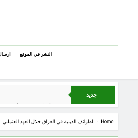
Ski
t
conten
النشر في الموقع
ارسال
جديد
مجلس حسيني (دواعي نصب مآتم العزاء الحسيني)
عْاشُورْاءُالسَّنَةُ الثَّالِثةَ عشَرَة(٢٢)[إِنتفاضةُ صفَر…تمرُّدٌ حُسَينيٌّ][ب]
Home
الطوائف الدينية في العراق خلال العهد العثماني