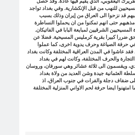
ريرك اليعقوبي، الذي يقيم فيها عادة. وقد حصل
حيين للنهب من قبل الإنكشارية. وفي بغداد تواجد
لبهم قد نزحوا الى العراق من إيران وذلك بسبب
 مذهبهم حتى انهم تمكنوا من ان يحملوا النساطرة
لمسيحيين الشرقيين لمبايعة البابا في الفاتيكان.
الحق ضررا كبيرا بقرية كرمليس المسيحية. فضلا عن
في حرفة الصياغة وحرف يدوية اخرى، كما عملوا
د فقد عاشوا في المدن العراقية المختلفة وكانت بغداد
التجارة والحرف المختلفة، وكانت لهم في بغداد
ردي، ويقسمون الى ثلاثة عشائر وهي سورفان، وروسان
سلطة العثمانية جيدة وشن العديد من ولاة بغداد
 على ضفاف دجلة والفرات في جنوب العراق، اذ
تهنوا ايضا حرفة لحم الاواني المنزلية المختلفة