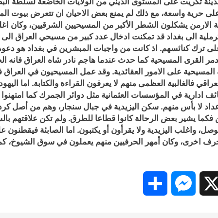
مدينة تكريت على المستوى الديني من الولايات الخاضعة لسلطة البط
 حرية واسعة، مع ذلك لم يمنع بعض الاحيان ان تتعرض بيوت المسي
فة الارمن يشكلون الشطر الأكبر من المسيحيين الشرقيين، وكان اغ
كرملية الى بغداد قد تمكنت ادخال عدد كبير من مسيحي العراق الى
على ترك كنائسهم. اذ كانت من واجبات المبشرين في بغداد هو دعوة ا
ة تدمر القرى المسيحية كما حدث عندما هاجم نادر شاه العراق فانه 
المسيحية على الامور العقائدية. وقد عمل المسيحيون في العراق 
راقي فالغالبية العظمى منهم لا يعرفون القراءة والكتابة. اما اليهو
ائف ادارية في المؤسسات العثمانية مثل دوائر الجمرك كما امتهنوا 
عداد لا بأس منهم. سكن اليزيدية في جبال سنجار، وهم من أصل ك
ين فكما يشير بعض الرحالة كانوا قطاعا للطرق. ولم تكن علاقتهم بال
وصل، واغلب اليزيدية ولا يقرأون أو يكتبون. اما الصابئة فيقطنون
رف اخرى، وكان أمهر الحرفيين منهم يعملون في سوق الشيوخ، كما ام
Share
Messenger
Snapc
X