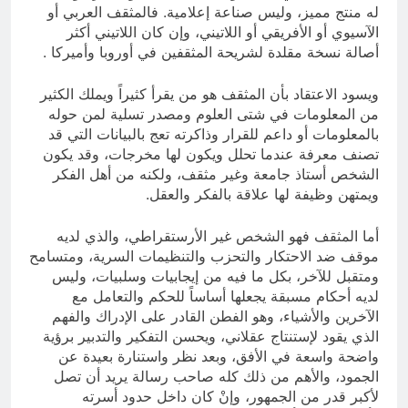
له منتج مميز، وليس صناعة إعلامية. فالمثقف العربي أو
الآسيوي أو الأفريقي أو اللاتيني، وإن كان اللاتيني أكثر
أصالة نسخة مقلدة لشريحة المثقفين في أوروبا وأميركا .
ويسود الاعتقاد بأن المثقف هو من يقرأ كثيراً ويملك الكثير
من المعلومات في شتى العلوم ومصدر تسلية لمن حوله
بالمعلومات أو داعم للقرار وذاكرته تعج بالبيانات التي قد
تصنف معرفة عندما تحلل ويكون لها مخرجات، وقد يكون
الشخص أستاذ جامعة وغير مثقف، ولكنه من أهل الفكر
ويمتهن وظيفة لها علاقة بالفكر والعقل.
أما المثقف فهو الشخص غير الأرستقراطي، والذي لديه
موقف ضد الاحتكار والتحزب والتنظيمات السرية، ومتسامح
ومتقبل للآخر، بكل ما فيه من إيجابيات وسلبيات، وليس
لديه أحكام مسبقة يجعلها أساساً للحكم والتعامل مع
الآخرين والأشياء، وهو الفطن القادر على الإدراك والفهم
الذي يقود لإستنتاج عقلاني، ويحسن التفكير والتدبير برؤية
واضحة واسعة في الأفق، وبعد نظر واستنارة بعيدة عن
الجمود، والأهم من ذلك كله صاحب رسالة يريد أن تصل
لأكبر قدر من الجمهور، وإنْ كان داخل حدود أسرته