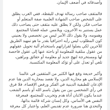
وأصدقائه في أضعف الإيمان.
فالمثقف صاحب رسالة تهدف لليقظة، ففي الغرب يطلق
على الشخص صاحب الشهادة العلمية صفة المتعلم أو
صاحب فكر، ولكن لا يطلق عليه مثقف حتى يصاحب ذلك
عمل يستنير به الآخرون، ويلامس عمله قضايا المجتمع
وهمومه، ولا يقول ذلك الأمر ليس من تخصصي ولا يعنيني
كون المطلوب ليس رأيه احترافياً بقدر ما هو تمهيد الطريق
للآخرين لكي يصلوا لقراراتهم باستخدام آلية تحويل عقولهم
من عقول متلقية للمعلومة أو باحثة عنها إلى عقول فاحصة
لها ومستخرجة لنهج جديد أو معلومة أو حقائق وبراهين،
تلغي أو تعدل على أو تؤكد المعلومة المكتسبة.
وأكبر خديعة وقع فيها الكثير من المثقفين في عالمنا
الإسلامي هو محاربة الدين، ولا نقصد بمحاربة الدين هنا عدم
الإذعان للطبقية الدينية في الفكر ورفض الإقصاء، فلا فرق
في رأي الشخصي بين من يقول باسم الله أو باسم الشعب
عندما يكون الاثنان أداة هدم وتخريب للمجتمع، فمعرفة
النفس هي الأساس، وكل إنسان شركة قائمة بذاتها،
والتحدي هنا ضرورة عدم تقديس العلم، واعتبار كل معرفة