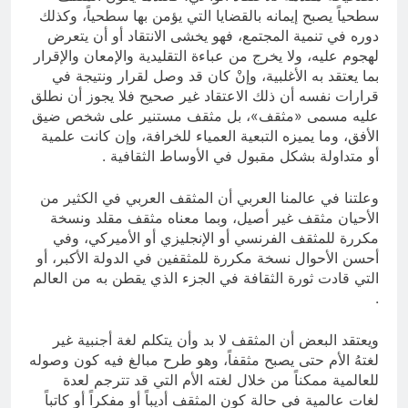
سطحياً يصبح إيمانه بالقضايا التي يؤمن بها سطحياً، وكذلك
دوره في تنمية المجتمع، فهو يخشى الانتقاد أو أن يتعرض
لهجوم عليه، ولا يخرج من عباءة التقليدية والإمعان والإقرار
بما يعتقد به الأغلبية، وإنْ كان قد وصل لقرار ونتيجة في
قرارات نفسه أن ذلك الاعتقاد غير صحيح فلا يجوز أن نطلق
عليه مسمى «مثقف»، بل مثقف مستنير على شخص ضيق
الأفق، وما يميزه التبعية العمياء للخرافة، وإن كانت علمية
أو متداولة بشكل مقبول في الأوساط الثقافية .
وعلتنا في عالمنا العربي أن المثقف العربي في الكثير من
الأحيان مثقف غير أصيل، وبما معناه مثقف مقلد ونسخة
مكررة للمثقف الفرنسي أو الإنجليزي أو الأميركي، وفي
أحسن الأحوال نسخة مكررة للمثقفين في الدولة الأكبر، أو
التي قادت ثورة الثقافة في الجزء الذي يقطن به من العالم
.
ويعتقد البعض أن المثقف لا بد وأن يتكلم لغة أجنبية غير
لغتهُ الأم حتى يصبح مثقفاً، وهو طرح مبالغ فيه كون وصوله
للعالمية ممكناً من خلال لغته الأم التي قد تترجم لعدة
لغات عالمية في حالة كون المثقف أديباً أو مفكراً أو كاتباً