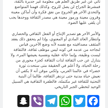
تأتي عن غير طريق العلم هي معلومة غير جديرة بالثقة،
فمشرط الجراح لن يصل للروح، وكذلك فهمنا المتواضع
والتحدي الآخر هو الخروج من نفق فكرة وأن أماكن معينة
وقرون معينة ورموز معينة هي مصدر الثقافة ووحدها يجب
أن يلقى عليها الضوء.
والأمر الآخر هو تصدير الإنتاج أو الفعل الثقافي والحضاري
وانتظار العائد المادي أو المعنوي، وإذا لم يتحقق ذلك يفقد
المثقف مصداقيته مع نفسه لأنه وضع الآخرين قياس
لنجاحه من عدمه في كونه ليس موظف ثقافة، فالثقافة
ليست وظيفة، وإنما حالة عقلية ونفسية يعيشها المرء، ولا
يتنازل عن حب الثقافة لذات الثقافة كجزء محوري من
رحلة الحياة، ولا أعلم في الحقيقة متى ستحدث ثورة
خضراء في عالمنا العربي، ولكني موقن أنه لا يكفي أن
نعيش حياة مدنية حتى تزدهر الثقافة، طالما أن البنية
التحتية للثقافة غير مكتملة، فالطفرة الثقافية هي السبيل
الوحيد لتخطي الجبر التاريخي.
Snapchat
Viber
Telegram
WhatsApp
Twitter
Facebook