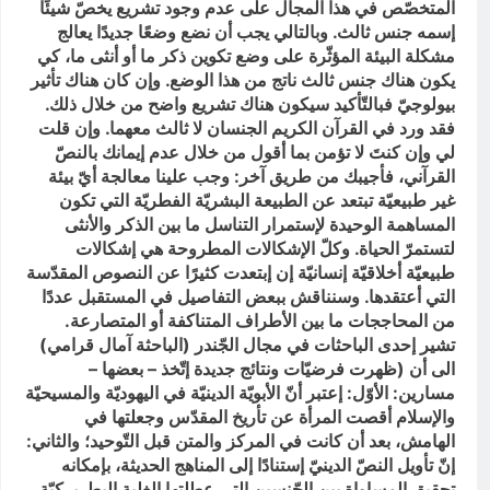
المتخصّص في هذا المجال على عدم وجود تشريع يخصّ شيئًا
إسمه جنس ثالث. وبالتالي يجب أن نضع وضعًا جديدًا يعالج
مشكلة البيئة المؤثّرة على وضع تكوين ذكر ما أو أنثى ما، كي
يكون هناك جنس ثالث ناتج من هذا الوضع. وإن كان هناك تأثير
بيولوجيّ فبالتّأكيد سيكون هناك تشريع واضح من خلال ذلك.
فقد ورد في القرآن الكريم الجنسان لا ثالث معهما. وإن قلت
لي وإن كنتَ لا تؤمن بما أقول من خلال عدم إيمانك بالنصّ
القرآني، فأجيبك من طريق آخر: وجب علينا معالجة أيّ بيئة
غير طبيعيّة تبتعد عن الطبيعة البشريّة الفطريّة التي تكون
المساهمة الوحيدة لإستمرار التناسل ما بين الذكر والأنثى
لتستمرّ الحياة. وكلّ الإشكالات المطروحة هي إشكالات
طبيعيّة أخلاقيّة إنسانيّة إن إبتعدت كثيرًا عن النصوص المقدّسة
التي أعتقدها. وسنناقش ببعض التفاصيل في المستقبل عددًا
من المحاججات ما بين الأطراف المتناكفة أو المتصارعة.
تشير إحدى الباحثات في مجال الجّندر (الباحثة آمال قرامي)
الى أن (ظهرت فرضيّات ونتائج جديدة إتّخذ – بعضها –
مسارين: الأوّل: إعتبر أنّ الأبويّة الدينيّة في اليهوديّة والمسيحيّة
والإسلام أقصت المرأة عن تأريخ المقدّس وجعلتها في
الهامش، بعد أن كانت في المركز والمتن قبل التّوحيد؛ والثاني:
إنّ تأويل النصّ الدينيّ إستنادًا إلى المناهج الحديثة، بإمكانه
تحقيق المساواة بين الجّنسين التي عطلتها الغلبة البطريركيّة