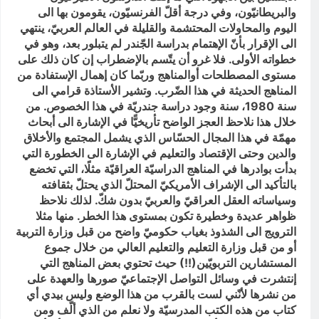
والبريطانيّون، وفي درجة أقلّ الفرنسيّون، يقومون بها الى
اليوم والمحاولات المحتشمة والقليلة في العالم العربيّ، ينتهي
الى الإقرار بأنّ الإهتمام بدراسة الجّندر لم يتبلور بعد، وهو في
خطواته الأولى. فلا غرو أن يتّسم بالإضطراب إن كان ذلك على
مستوى المصطلحات أوالمناهج وربّما كان إهمال الإستفادة من
المناهج الحديثة في هذا الضّرب. وتشير الأستاذة قرامي الى
سنة 1980، سنة وجود دراسة جندريّة في هذا الخصوص. من
خلال هذا نلاحظ العجز الواضح تأريخيًّا في الإشارة الى أبحاث
مهمّة في هذا المجال الحسّاس الذي يشمل المجتمع والأخلاق
والدين وحتى الإقتصاد والتعليم في الإشارة الى الخطورة التي
بدأت بوادرها في المناهج الدراسيّة العراقيّة مثلًا، التي تخضع
بالتأكيد الى الإشراف الأمريكيّ المحتلّ الذي يحتلّ بثقافته
وسياساته العقل العراقيّ والعربيّ بدون شكّ. لذلك نلاحظ
ظواهر عديدة وخطيرة تكون بمستوى هذا الخطر. منها مثلا
الترويج الى الشذوذ بغياب حكوميّ واضح من قبل وزارة التربية
أو من قبل وزارة التعليم والتعليم العالي من خلال جموع
المستشارين التربويّين(!!) حيث تحتوي بعض المناهج التي
إنتشرت في وسائل التواصل الإجتماعيّ صورها والعهدة على
من نشرها لأنّني لست بالقرب من هذا الوضع وليس بيدي أي
كتاب من هذه الكتب المدرسيّة ولا نعلم من الذي ألّف ومن