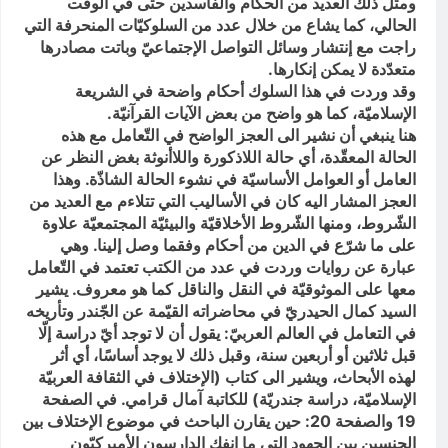
ومثل ذلك العديد من الحكّام والفاسدين حتى في الوقت
الحالي، كما يشاع من خلال عدد من السلوكيّات المنحرفة التي
راجت مع إنتشار وسائل التواصل الإجتماعيّ وباتت مصادرها
متعدّدة لا يمكن إنكارها.
وقد وردت في هذا السلوك أحكام واضحة في الشريعة
الإسلاميّة، كما هو واضح من بعض الآيات القرآنيّة.
هنا ينبغي أن نشير الى العجز الواضح في التّعامل مع هذه
الحالة المعقّدة، أي حالة اللاذكورة واللاأنوثة بغض النظر عن
العامل أو العوامل الأساسيّة في نشوء الحالة الشاذّة. وهذا
العجز المشار اليه كان في الأساليب التي تتلاءم مع العديد من
الشّروط، ومنها الشّروط الأخلاقيّة والبيئيّة المجتمعيّة علاوة
على ما شرّع في الدين من أحكام وفقما وصل إلينا. وهي
عبارة عن روايات وردت في عدد من الكتب تعتمد في التّعامل
معها على الموثوقيّة في النقل والناقل كما هو معروف. يشير
السيد كمال الحيدريّ في محاضراته القيّمة عن الجّندر وتأريخه
في التعامل في العالم العربيّ: يقول أن لا توجد أيّ دراسة إلّا
قبل ثلاثين أو أربعين سنة، وقبل ذلك لا يوجد أساسًا، أي أثر
لهذه الأبحاث، ويشير الى كتاب (الإختلاف في الثقافة العربيّة
الإسلاميّة، دراسة جندريّة) للكاتبة آمال قرامي. في الصفحة
19 والصفحة 20: حين يقارن الباحث في موضوع الإختلاف بين
الجنسين بين الجهود التي ما إنفك الدارسون الأميركيّون