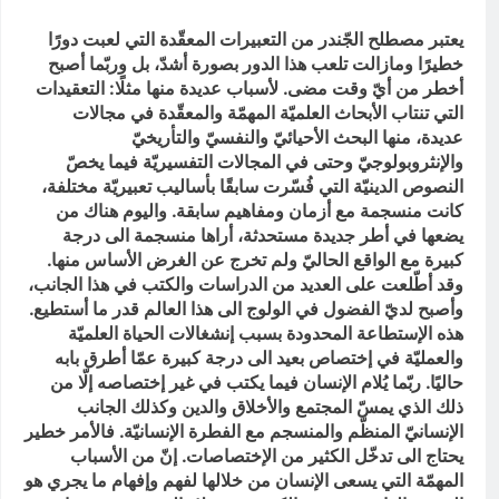
التطفل
14 ساعة Ago
يعتبر مصطلح الجّندر من التعبيرات المعقّدة التي لعبت دورًا
ماذا لو كان المدير اقوى من الوزير
خطيرًا ومازالت تلعب هذا الدور بصورة أشدّ، بل وربّما أصبح
؟
أخطر من أيّ وقت مضى. لأسباب عديدة منها مثلًا: التعقيدات
14 ساعة Ago
التي تنتاب الأبحاث العلميّة المهمّة والمعقّدة في مجالات
عديدة، منها البحث الأحيائيّ والنفسيّ والتأريخيّ
والإنثروبولوجيّ وحتى في المجالات التفسيريّة فيما يخصّ
النصوص الدينيّة التي فُسّرت سابقًا بأساليب تعبيريّة مختلفة،
كانت منسجمة مع أزمان ومفاهيم سابقة. واليوم هناك من
يضعها في أطر جديدة مستحدثة، أراها منسجمة الى درجة
كبيرة مع الواقع الحاليّ ولم تخرج عن الغرض الأساس منها.
وقد أطّلعت على العديد من الدراسات والكتب في هذا الجانب،
وأصبح لديّ الفضول في الولوج الى هذا العالم قدر ما أستطيع.
هذه الإستطاعة المحدودة بسبب إنشغالات الحياة العلميّة
والعمليّة في إختصاص بعيد الى درجة كبيرة عمّا أطرق بابه
حاليًا. ربّما يُلام الإنسان فيما يكتب في غير إختصاصه إلّا من
ذلك الذي يمسّ المجتمع والأخلاق والدين وكذلك الجانب
الإنسانيّ المنظّم والمنسجم مع الفطرة الإنسانيّة. فالأمر خطير
يحتاج الى تدخّل الكثير من الإختصاصات. إنّ من الأسباب
المهمّة التي يسعى الإنسان من خلالها لفهم وإفهام ما يجري هو