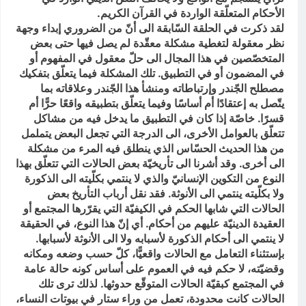
الأحكام المتعلّقة الواردة في القرآن الكريم.
لقد ذكرت في الحلقة السّابقة الى أنّ من الضروري إبداء وجهة
نظر معقولة لتغطية مشكلة معقّدة لم يصل فيها حتى بعض
المتخصّصين في هذا المجال الى حلّ معقول في المفهوم أو
في المضمون أو في التطبيق. تلك المشكلة فيما يتعلّق بتفكيك
مصطلح الجّندر وإرتباطاته ومنشأ هذا الجّندر وعلاقاته بما
يتّصل به إعتقادًا أم أساسًا وفيما يتعلّق بتطبيقه واقعًا حرًّا أم
قسرًا. خاصّة إذا كان في التطبيق ما يدخل فيه من مشاكل
تتعلّق بالعوامل الأخرى، الى الدرجة التي تجعل البعض يتململ
من هذا الحديث الحسّاس الذي ينطلق فيه المرء من مشكلة
الى أخرى. وقد أشرنا الى تأريخيّة بعض الحالات التي تتعلّق بهذا
النوع من التكوين الإنسانيّ والذي لا ينتمي بكلّيته الى الذكورة
ولا بكلّيته ينتمي الى الأنوثة. فقد نقل أرباب التأريخ بعض
الحالات التي شابها الحكم في الكيفيّة التي يقرّرها المجتمع أو
العقيدة الدينيّة عليهم من أحكام. أي إنّ هذا النوع، في الحقيقة
لا ينتمي الى أحكام الذكورة لأسبابه ولا الى الأنوثة لأسبابها.
بإستثناء التعامل مع الحالات واقعيًّا، كلّ حسب وضعه ومكانه
وقضيّته، لا حكم فيه في العموم على أساس كونه حالة عامة
في المجتمع كبقيّة الحالات المتوقّع حدوثها. لذلك ترى تلك
الحالات كانت محدودة، تعمل من وراء ستار في بيوتات النساء،