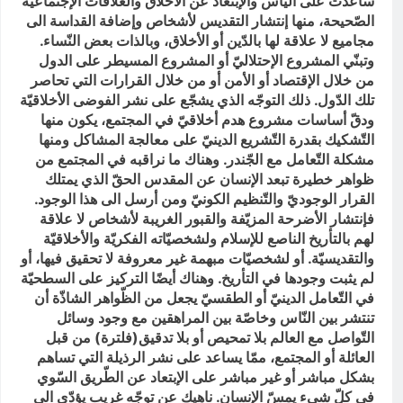
ساعدت على اليأس والإبتعاد عن الأخلاق والعلاقات الإجتماعيّة
الصّحيحة، منها إنتشار التقديس لأشخاص وإضافة القداسة الى
مجاميع لا علاقة لها بالدّين أو الأخلاق، وبالذات بعض النّساء.
وتبنّي المشروع الإحتلاليّ أو المشروع المسيطر على الدول
من خلال الإقتصاد أو الأمن أو من خلال القرارات التي تحاصر
تلك الدّول. ذلك التوجّه الذي يشجّع على نشر الفوضى الأخلاقيّة
ودقّ أساسات مشروع هدم أخلاقيّ في المجتمع، يكون منها
التّشكيك بقدرة التّشريع الدينيّ على معالجة المشاكل ومنها
مشكلة التّعامل مع الجّندر. وهناك ما نراقبه في المجتمع من
ظواهر خطيرة تبعد الإنسان عن المقدس الحقّ الذي يمتلك
القرار الوجوديّ والتّنظيم الكونيّ ومن أرسل الى هذا الوجود.
فإنتشار الأضرحة المزيّفة والقبور الغريبة لأشخاص لا علاقة
لهم بالتأريخ الناصع للإسلام ولشخصيّاته الفكريّة والأخلاقيّة
والتقديسيّة. أو لشخصيّات مبهمة غير معروفة لا تحقيق فيها، أو
لم يثبت وجودها في التأريخ. وهناك أيضًا التركيز على السطحيّة
في التّعامل الدينيّ أو الطقسيّ يجعل من الظّواهر الشاذّة أن
تنتشر بين النّاس وخاصّة بين المراهقين مع وجود وسائل
التّواصل مع العالم بلا تمحيص أو بلا تدقيق(فلترة) من قبل
العائلة أو المجتمع، ممّا يساعد على نشر الرذيلة التي تساهم
بشكل مباشر أو غير مباشر على الإبتعاد عن الطّريق السّوي
في كلّ شيء يمسّ الإنسان. ناهيك عن توجّه غريب يؤدّي الى