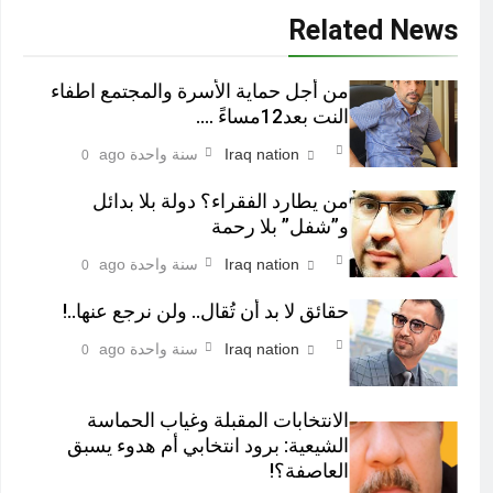
Related News
من أجل حماية الأسرة والمجتمع اطفاء
النت بعد12مساءً ….
Iraq nation
سنة واحدة ago
0
من يطارد الفقراء؟ دولة بلا بدائل
و”شفل” بلا رحمة
Iraq nation
سنة واحدة ago
0
حقائق لا بد أن تُقال.. ولن نرجع عنها..!
Iraq nation
سنة واحدة ago
0
الانتخابات المقبلة وغياب الحماسة
الشيعية: برود انتخابي أم هدوء يسبق
العاصفة؟!