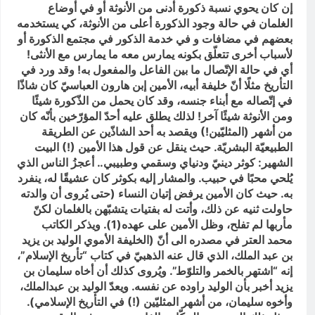
إن كان يحوي نسبة ذكورة أدنى من الأنوثة أو في أوضاع
الغلمان في حالة وجود الذكورة أعلى من الأنوثة، كي يستخدمه
بعضهم في مضافات و في خدمة الذكور في مجتمع الذكورة أو
لأسباب أخرى تتعلّق بكونه يمارس معه ما يمارس مع الأنثى!
أي في حالة الإتّصال ما بين الفاعل والمفعول به! وقد ورد في
التأريخ مثلًا أنّ خليفة أبيه، الأمين إبن هارون العباسيّ كان شاذّا
في إتّصاله مع أبناء جنسه، وقد كان يحمل من الذّكورة شيئًا
ومن الأنوثة شيئًا آخر! لذلك يطلق عليه أحدّ المؤرّخين بأنّه كان
من أشهر (المثليّين!) ويقصد به أحد الشاذّين عن الطريقة
الطبيعيّة البشريّة. حيث ينقل عن قول هذا الأمين (!) البيت
الشهير: كوثر دينيّ ودنياي وسقمي وطبيبي.. أعجزُ الناس الذي
يُلحي محبًا في حبيب. والمشار إليه بكوثر كان عشيقًا له، ينفرد
به. حيث كان الأمين يرفض إتيان النساء (حتى يُروى أن والدته
حاولت ثنيه عن ذلك، وأتت له بفتيات يتشبّهن بالغلمان لكنّ
مأربها لم تفلح، وظل الأمين على عهده(1). ويذكر الكاتب
محمد العتر في مصدره الى أنّ (الخليفة الأموي الوليد بن يزيد
بن عبد الملك، الذي قال عنه الذهبيّ في كتاب “تأريخ الإسلام”،
إنه “اشتهر بالخمر والتلوّط”. ويُروى كذلك أن أخاه سليمان بن
يزيد أخبر بأن الوليد راوده عن نفسه. ويعدّ الوليد بن عبدالملك،
وأخوه سليمان، من أشهر المثليّين (!) في التأريخ الإسلامي).