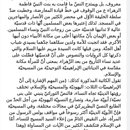
معروف. بل ويمتدح النصّ ما قامت به بنت النبيّ فاطمة
الزهراء ع من الوقوف في خطّ قيادة المعارضة، وخطبت ضدّ
سلطة الخليفة الأوّل في محضر الكثير من الأنصار والمهاجرين
في المسجد. لذلك إعتبرها بعض المسلمين أنّها ذات قدسيّة
عالية لا تدانيها قدسيّة حتى من زوجات النبيّ ونساء المسلمين.
أو بعض الإيمان بأنّ مكانتها أعلى من مكانة الأنبياء دون أبيها
الأكرم. فقد انجبت للأمة ولدين سمّاهما جدّهما بسيدي شباب
أهل الجنّة. ومن قبلها كانت السيدة مريم عليها السلام والتي
ذكرتها كل الروايات والنصوص على أنّ قدسيّتها فضّلت على
عديد نساء التأريخ من بعد الزّهراء. بمعنى أنّ للمرأة مكانة
مقدّسة في الدياناتين الإبراهيميّة التوحيديّة من المسيحيّة
والإسلام.
تقول الكاتبة المذكورة كذلك: (من المهم الإشارة إلى أنّ
الإبراهيميّات الثلاث: اليهوديّة والمسيحيّة والإسلام، تختلف
رؤيتها الدينيّة تجاه النساء، فالنصّ التوراتيّ ينبني على بنى
نصيّة/ أبويّة صارمة، وتصارع النسويّة اليهوديّة من أجل الحدّ من
الطابع النصيّ البطريركيّ في مجالات مختلفة، وفي المسيحيّة
فإنّ الأبويّة الدينيّة أكثر رسوخاً في مواقف بولس الرسول من
المرأة، على النقيض التامّ من إعلاء السيد المسيح للنساء، أمّا
في الإسلام فتكشف الكثير من الآيات عن المساواة (وهذا