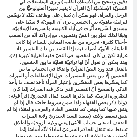
دقيق وصحيح من الأستاذة الكاتبة) وترى المشتغلات في
النسويّة الإسلاميّة أنّ القرآن لا يقيم تمييزًا أنطولوجيًّا بين
الرجل والمرأة، فهو يمكن أن يُحيل على وظائف لكنّه لا يؤسّس
لتراتبيّة ماهويّة بين الجنسين. نرى أن اليهوديّة لا سيّما على
مستوى الشّريعة أثّرت في آباء الكنيسة والشريعة الإسلاميّة،
وتبعًا لذلك نميّز بين النصّ وتفسيره، مع إدراكنا أنّه من الصعب
-أحيانًا كثيرة- تحريره من طابعه المعادي للنساء، إذا كانت
الطبقات الأبويّة أصيلة فيه) إذا القصد من ذلك التفسير فلا
غرابة لكنّ إن كان المقصود في النصّ ففيه الغرابة كبيرة (2).
وهنا يمكن أن نقول أنّ لها تراتبيّة فعليّة ما بين الجنسين،
بالفعل فقد ورد النصّ القرآنيّ واضحًا في الحساب ما بين
الجنسين إلّا من بعض التفسيرات حول الإقتطاعات أو الميراث
كما يفسّرها بعض المفسّرين بإعتبار المرأة تأخذ نصف ما يأخذ
الذكر. والصحيح أنّ التفسير الذي يذكر فيه الميراث إنّما كان
للضّرورة الزمنيّة كما يذكرها السيد كمال الحيدريّ. إقرأ قوله:
(ولذا ذكر بعض الفقهاء ولذا ضمن شروط خاصّة قال إذا لم
ينفق عليها كما ينبغي كما تقتضي العادة والعرف والعقلاء إذا لم
ينفق تسقط ولايته (يقصد السيد الحيدريّ ولاية الميراث
الضعف له على حساب الأنثى) يعني ولاية الزوجيّة والطلاق
تسقط منه تنتقل للحاكم الشرعيّ لماذا؟ لأنّه أساسًا إنّما
أعطيت هذه الولاية للزوج بشرط وشروطها ومن شروطها