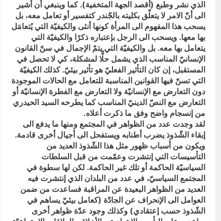
الذي نشر وطبع (أقصد الجهة المتخفية). كما وينبغي أن أشير
الى أنّ الامر لا يتعلّق بكليته بالجّندر كتفسير أو تعامل معه، بل
يسحب هذا المفهوم الى المرأة كونها أنثى والكيفيّة التي يُتعامَل
بها معها. ويسحب الى الرجل بإعتباره ذكرًا والكيفيّة التي
يتعامل بها معه. بل والكيفيّة التي يتمّ الإجمال في سنّ القانون
الإنسانيّ المناسب الذي يشمل حلًّا لمشكلة، كي لا تحصل في
المستقبل، إن كان التأثير الفعليّ هو تأثير بيئيّ. كذلك الكيفيّة
التي تسنّ فيها القوانين المناسبة للتعامل مع الحالات الموجودة
دون التعارض مع الإنسانيّة ولا التعارض مع الفطرة الإنسانيّة أو
التعارض مع النصّ الدينيّ المناسب كما يطرحه السيد الحيدري
من إنسجام واضح وفق ما ذكرت أعلاه.
لقد وجدت عدد من الظواهر في المجتمع ومنها ما يدفع الى
إبقاء الشّذوذ يضرب أطنابه ويستفحل الى أجيال أخرى قادمة.
ويكون من أسباب ظهور مثل هذا الشّذوذ العديد من
التأسيسات التي إنتشرت وعمّمت من قبل السلطات
السياسيّة الحاكمة أو تلك غير الحاكمة. لكن لها سطوة في
المجتمع السياسيّ، في عدد من البلدان الذي إنتشرت فيه
العديد من الظواهر البعيدة عن المراقبة فساعدت من ضمن
العوامل الى الإنحراف عن الجادّة (كعامل بيئيّ يساهم في
الشّذوذ حسب إعتقادي) وكذلك وجود عدّة ظواهر أخرى