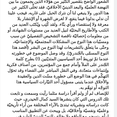
الشعور الواضح بتقصير الكثير من هؤلاء الذين يجمعون ما بين
النهضة العلميّة والبعد الدينيّ الأخلاقيّ، فقد تخلّى الكثير عن
هذا الدور. ولا ينبغي لنا أن نترك الحبل على غاربه. فيجب علينا
أن ندلي بدلونا فيما ينفع، لا لغرض الشهرة أو الإنتشار بلا
معرفة ولا إستقصاء ورأي بنّاء. ولقد كُتِب ويُكتَب العديد من
الكتب والأطاريح البحثيّة لنيل العديد من مستويات الشهادة، أو
من معلومات إحصائيّة ناقصة التشخيص التفصيليّ عن سبب
ومسبّبات هذا النوع من المشكلات المجتمعيّة والإجتماعيّة،
وحتّى ما يتعلّق بالتشريعات لهذا النوع من البشر (أقصد هذا
النوع المسمّى بالجّندريّ). وقد وصل الموضوع في خطورته
عندما تمّ توريط أحد السياسيين المتديّنين (!) بطرح كلمة
الجّندر على الملأ وأمام جمع من المؤتمرين، من أصناف فكرية
وإنتماءات متعدّدة، وفي النقل المباشر على الفضاء وقد تحوّل
التهكّم في هذا الوضع الى خطورة مسّت الدين والعقيدة
والأخلاق عندما يتبنى مسؤول أحد التيّارات السياسية هذا
التوجّه أو توهّم به.
للإنصاف لم أرَ ولم أقرأ دراسة مثلما رأيت وسمعت و تابعت
تلك الدروس التي كان ينشرها السيد كمال الحيدري، حيث
كانت دراساته ونشرياته تبتدئ بالآراء المختلفة من آراء تأريخيّة
وعلميّة ونفسيّة وأخلاقيّة، بل ويبحث عن التطبيق المناسب
لرأي ينسجم مع الواقع ولا يخالف النصّ الدينيّ الوارد في