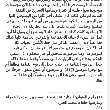
النفقة أنا فرضت فرضًا آخر قلت لو فرضنا جئنا الآن مجتمعات
موجودة سواء قليلة أو كثيرة ونظامها الأسريّ في النفقة
المالية لم يكن كذلك كان بشكل آخر كانوا من الهندوس كانوا
من البوذيين من الكونفشيونوسيين من أي ملّة ونحلة أخرى ثم
اسلموا وحياتهم الأسرية بقيت على تلك الطريقة لان الحياة
الاجتماعية كانت كذلك لا انه هو شاذ لا يستطيع أن يقول أنا أريد
أبدل كل شيء لا حياته الاجتماعية والقوانين الحاكمة كلها كذلك
هذا أيضاً لابد أن يعطى للذكر مثل حظ الأنثيين الجواب كلا
لماذا؟ لان الموضوع غير متحقق لأنه فرضنا أن الحكم تابع
لموضوعه، وهنا موضوعه متحقق أو غير متحقق؟ إذن ينتفي
الحكم وهذا لا ينافي الروايات التي مفصلاً وقفنا عندها حلاله
حلال إلى يوم القيامة لان حلاله حلال إلى يوم القيامة مطلقاً أم
مع توفر الموضوع؟)(3). والموضوع أو النصّ منقول حرفيًّا من
المصدر. سنسهب في هذا الموضوع مستقبلًا، إن شاء الله
تعالى.
ــــــــــــــــــــــــــــــــــــــــــــ
(1) راجع العنوان: المثلية عند قدماء المسلمين.. مدحها شعراء
ومارسها خلفاء. محمد العتر.
(2)