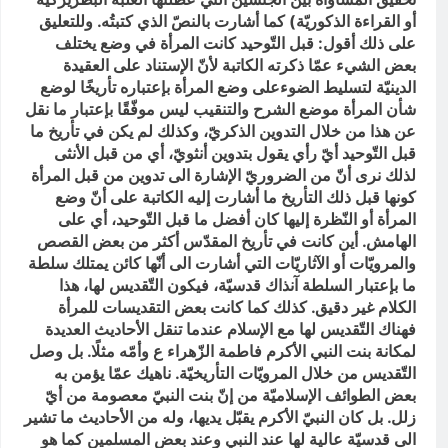
أو القراءة الذكوريّة) كما أشارت بالنصّ الذي كتبتُه. وللتعليق
على ذلك أقول: قبل التّوحيد كانت المرأة في وضع يختلف
بعض الشيء عمّا ذكرته الكاتبة لأنّ الإستناد على العقيدة
الدينيّة لتسليط الضوءعلى وضع المرأة بإعتباره تأريخًا لوضع
شأن المرأة موضع الشرح والتنقيب ليس موفّقًا بإعتبار ما نقل
عن هذا من خلال التدوين الذكريّ، وكذلك لم يكن في تأريخ ما
قبل التّوحيد أيّ رأي يقول بتدوين أنثويّ، أي من قبل الأنثى
لذلك نرى أنّ من الضروريّ الإشارة الى تدوين من قبل المرأة
كونها قبل ذلك التأريخ ما أشارت إليه الكاتبة على أنّ وضع
المرأة أو النّظرة إليها كان أفضل ما قبل التّوحيد، أي على
الهامش. أين كانت في تأريخ المقدّس أكثر من بعض القصص
والمرويّات أو الآثاريّات التي أشارت الى أنّها كائن يمتلك سلطة
ما بإعتبار السلطة آنذاك قدسيّة، فيكون التّقديس لها، هذا
الكلام غير دقيق. كذلك كما كانت بعض التقديسات للمرأة
فهناك التّقديس لها مع الإسلام عندما تنقل الأحاديث العديدة
لمكانة بنت النبي الأكرم فاطمة الزّهراء ع وأمّه مثلًا. بل وصل
التّقديس من خلال المرويّات التأريخيّة. ناهيك عمّا يؤمن به
بعض الطوائف الإسلاميّة من إنّ بنت النبيّ معصومة من أيّ
زلل. بل كان النبيّ الأكرم يقبّل يديها، وله من الأحاديث ما تشير
الى قدسيّة عالية لها عند النبي وعند بعض المسلمين كما هو