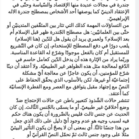
جندرة في مجالات عديدة منها الإقتصاد والسّياسة وحتّى في
الإعتقاد الدينيّ كما يوصفها أحد الأشخاص بمصطلح جندرة الاله
الإبراهيميّ.
من التساؤلات المهمة كذلك التي تثار بين المثقّفين المتدينيّن أو
حتّى بين العلمانيّين: هل مصطلح الجّندرة ظهر قبل الإسلام أم
بعد الإسلام؟ ولعمري يريد أن يقول هل للدّين (هنا الإسلام)
يلعب دورًا في دفع المصطلح للإستخدام، إن كان في التّشريع
للمستقبل أم كان بالفعل موجودًا وشرّع له القاعدة المناسبة.
وربّما يراد من الإثارة هذه أن يدخل الدّين كعامل حاسم في
الدّفع لمعالجة مثل هذه الظواهر غير الطبيعيّة. ولا أعتقد أن دينًا
شرّع للمؤمنين، أن يكون عاجزًا عن معالجة أيّ مشكلة
إجتماعيّة أو غيرها، لكن بالأسلوب الذي يحقّق الحفاظ على
النصّ مع إجتهاد مقبل يتوافق مع العصر ومع الفطرة الإنسانيّة
كما أعتقد.
تنتشر حالات الشّذوذ كتعبير باطن عن حالات الإحتجاج ضدّ
وضع أخلاقيّ غير طبيعيّ. أو ما يسمّى بالجّنس الثّالث. إن كان
الحديث عن جنس ثالث فليس بالضّرورة أن يكون هناك حكم
فيه لسبب وجيه هو عدم وجود أيّ دليل على ذلك الذي جعل
من هذا جنسًا ثالثًا. أي بمعنى أن لا يصحّ أن يكون التأثير البيئيّ
مثلًا على وجود جنس ثالث ثمّ نحمّل النصّ القرآنيّ أو