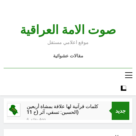
Ski
t
conten
صوت الامة العراقية
موقع اعلامي مستقل
مقالات عشوائية
كلمات قرآنية لها علاقة بمشاة أربعين
جديد
الحسين: تسقي، آثر (ح 11)
6 دقائق Ago
مجلس حسيني (دواعي نصب مآتم
العزاء الحسيني)