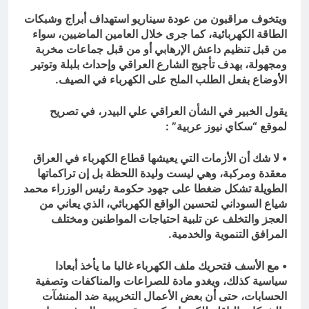
ويتخوف مراقبون من عودة سيناريو استهداف أبراج وشبكات
الطاقة الكهربائية، كما جرى خلال العامين الماضيين، سواء
من قبل تنظيم داعش الإرهابي أو من قبل جماعات مخربة
ومجهولة، بهدف تأجيج الشارع العراقي وإحداث بلبلة وتوتير
الأوضاع بفعل الطلب الملح على الكهرباء في الصيف.
يقول الخبير في الشأن العراقي علي البيدر، في تصريح
لموقع “سكاي نيوز عربية” :
• لا شك أن الأزمات التي يعيشها قطاع الكهرباء في العراق
معقدة ومركبة، وهي ليست وليدة اللحظة بل إن تراكماتها
الطويلة تشكل ضغطا على جهود حكومة رئيس الوزراء محمد
شياع السوداني لتحسين الواقع الكهربائي، الذي يعاني من
العجز والتخلف عن تلبية احتياجات المواطنين ومختلف
المرافق التنموية والخدمية.
• مع الأسف فتحريك ملف الكهرباء غالبا ما يأخذ أبعادا
سياسية كذلك، ويغدو مادة للصراعات والمناكفات وتصفية
الحسابات، حتى أن بعض الأعمال التخريبية ضد المنشآت