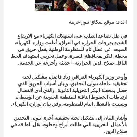
ساعتين Ago
ازمة العلم العراقي.. ليست ازمة فقدان
الوطنية عند العراقيين.. بل (ازمة فقدان
اعداد: موقع
سكاي نيوز عربية
الوطنية بالعلم نفسه) نركز على فئة
ساعتين Ago
الأغلبية (لا ترفع العلم العراقي) وبنفس
الوقت (تغضب عندما ترى عراقي يرفع علم
في ظل تصاعد الطلب على استهلاك الكهرباء مع الارتفاع
اجنبي)
الشديد بدرجات الحرارة في العراق، أعلنت وزارة الكهرباء،
السبت، عن عطل تام للمنظومة الوطنية بفعل حريق في
محطة البكر بمحافظة البصرة، وعمل تخريبي استهدف الخط
الناقل صلاح الدين الحرارية – حديثة وأخرجه عن الخدمة.
وأوعز وزير الكهرباء العراقي زياد فاضل، بتشكيل لجنة
تحقيقية عاجلة تتولى التحقيق، وبيان أسباب الحريق الذي
حصل بمحطة البكر التحويلية الثانوية، والذي أدى لانفصال
ارتباطات الخطوط الناقلة للمنطقة الجنوبية عن الوسطى،
وتسببت بالتعطل التام للمنظومة، وفق بيان لوزارة الكهرباء.
وأشار البيان إلى تشكيل لجنة تحقيقية أخرى تتولى التحقيق
بالأعمال التخريبية التي طالت أبراج وخطوط نقل الطاقة في
صلاح الدين.