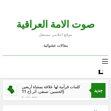
Ski
t
conten
صوت الامة العراقية
موقع اعلامي مستقل
مقالات عشوائية
كلمات قرآنية لها علاقة بمشاة أربعين
جديد
الحسين: تسقي، آثر (ح 11)
8 دقائق Ago
مجلس حسيني (دواعي نصب مآتم
العزاء الحسيني)