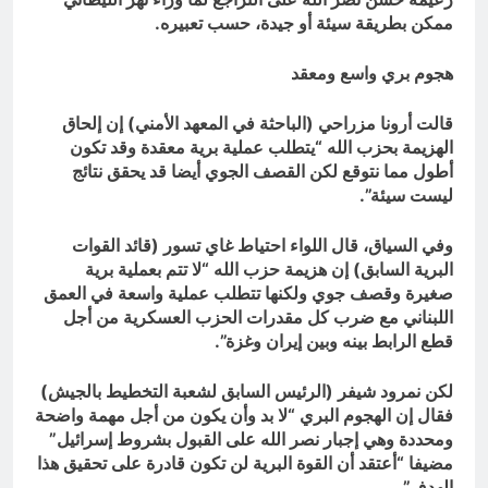
ممكن بطريقة سيئة أو جيدة، حسب تعبيره.
هجوم بري واسع ومعقد
قالت أرونا مزراحي (الباحثة في المعهد الأمني) إن إلحاق
الهزيمة بحزب الله “يتطلب عملية برية معقدة وقد تكون
أطول مما نتوقع لكن القصف الجوي أيضا قد يحقق نتائج
ليست سيئة”.
وفي السياق، قال اللواء احتياط غاي تسور (قائد القوات
البرية السابق) إن هزيمة حزب الله “لا تتم بعملية برية
صغيرة وقصف جوي ولكنها تتطلب عملية واسعة في العمق
اللبناني مع ضرب كل مقدرات الحزب العسكرية من أجل
قطع الرابط بينه وبين إيران وغزة”.
لكن نمرود شيفر (الرئيس السابق لشعبة التخطيط بالجيش)
فقال إن الهجوم البري “لا بد وأن يكون من أجل مهمة واضحة
ومحددة وهي إجبار نصر الله على القبول بشروط إسرائيل”
مضيفا “أعتقد أن القوة البرية لن تكون قادرة على تحقيق هذا
الهدف”.