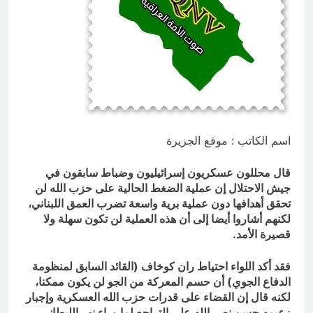
ساعتين Ago
ازمة العلم العراقي.. ليست ازمة فقدان
الوطنية عند العراقيين.. بل (ازمة فقدان
الوطنية بالعلم نفسه) نركز على فئة
ساعتين Ago
الأغلبية (لا ترفع العلم العراقي) وبنفس
الوقت (تغضب عندما ترى عراقي يرفع علم
اجنبي)
اسم الكاتب : موقع الجزيرة
قال محللون عسكريون إسرائيليون وضباط سابقون في
جيش الاحتلال إن عملية الضغط الحالية على حزب الله لن
تحقق أهدافها دون عملية برية واسعة تضرب العمق اللبناني،
لكنهم أشاروا أيضا إلى أن هذه العملية لن تكون سهلة ولا
قصيرة الأمد.
فقد أكد اللواء احتياط ران كوخاف (القائد السابق لمنظومة
الدفاع الجوي) أن حسم المعركة من الجو لن يكون ممكنا،
لكنه قال إن القضاء على قدرات حزب الله العسكرية وإجبار
زعيمه حسن نصر الله على التراجع لما وراء نهر الليطاني