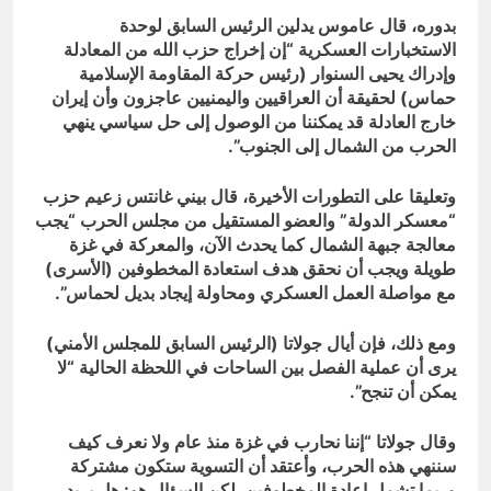
بدوره، قال عاموس يدلين الرئيس السابق لوحدة
الاستخبارات العسكرية “إن إخراج حزب الله من المعادلة
وإدراك يحيى السنوار (رئيس حركة المقاومة الإسلامية
حماس) لحقيقة أن العراقيين واليمنيين عاجزون وأن إيران
خارج العادلة قد يمكننا من الوصول إلى حل سياسي ينهي
الحرب من الشمال إلى الجنوب”.
وتعليقا على التطورات الأخيرة، قال بيني غانتس زعيم حزب
“معسكر الدولة” والعضو المستقيل من مجلس الحرب “يجب
معالجة جبهة الشمال كما يحدث الآن، والمعركة في غزة
طويلة ويجب أن نحقق هدف استعادة المخطوفين (الأسرى)
مع مواصلة العمل العسكري ومحاولة إيجاد بديل لحماس”.
ومع ذلك، فإن أيال جولاتا (الرئيس السابق للمجلس الأمني)
يرى أن عملية الفصل بين الساحات في اللحظة الحالية “لا
يمكن أن تنجح”.
وقال جولاتا “إننا نحارب في غزة منذ عام ولا نعرف كيف
سننهي هذه الحرب، وأعتقد أن التسوية ستكون مشتركة
وربما تشمل إعادة المخطوفين. لكن السؤال هو: هل يريد