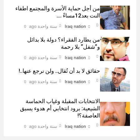
من أجل حماية الأسرة والمجتمع اطفاء
النت بعد12مساءً ….
Iraq nation
سنة واحدة ago
0
من يطارد الفقراء؟ دولة بلا بدائل
و”شفل” بلا رحمة
Iraq nation
سنة واحدة ago
0
حقائق لا بد أن تُقال.. ولن نرجع عنها..!
Iraq nation
سنة واحدة ago
0
الانتخابات المقبلة وغياب الحماسة
الشيعية: برود انتخابي أم هدوء يسبق
العاصفة؟!
Iraq nation
سنة واحدة ago
0