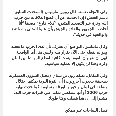
وفي الاتجاه نفسه، قال رونين مانيليس (المتحدث السابق
باسم الجيش) إن الحديث عن أن قطع العلاقات بين حزب
الله وغزة عبر التصعيد المتدرج “كلام فارغ” مضيفا “أنا
أخاطب الجمهور والقادة والجيش بأن علينا التحلي بالتواضع
والواقعية في حديثنا”.
وقال مانيليس: التواضع أن نعترف بأن لدى الحزب ما يفعله
وهو لم يفعله حتى الآن بقرار منه وليس منا، أما الواقعية
فهي أن نقر بأن القوة ليست كافية لقطع الروابط بين لبنان
وغزة وهذا لن يكون إلا بعملية سياسية.
وفي المقابل، يعتقد رون بن يشاي (محلل الشؤون العسكرية
بصحيفة يديعوت آحرونوت) أن القوة البرية يمكنها احتلال
منطقة في لبنان وتحويلها لورقة مساومة كما حدث نهاية
حرب 2006 أو أنها ستقضي تماما على قدرات حزب الله،
مشيرا إلى أن هذا يتطلب وقتا طويلا.
فصل الساحات غير ممكن