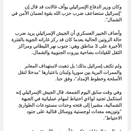
وكان وزير الدفاع الإسرائيلي يوآف غالانت قد قال إن
“إسرائيل ستضاعف ضرب حزب الله بقوة لضمان الأمن في
الشمال”.
وأضاف الخبير العسكري أن الجيش الإسرائيلي يريد ضرب
حالة الروتين الحالية بعدما كان قد ركز غاراته الجوية بالفترة
الأخيرة على 3 مناطق وهي: جنوب نهر الليطاني ومراكز
الثقل للقيادات بضاحية بيروت الجنوبية والشمال.
ولم تكتف إسرائيل بذلك؛ بل ذهبت لاستهداف المعابر
والممرات البرية بين سوريا ولبنان باعتبارها “مدخلا لنقل
الأسلحة وخطوط الإمداد”، وفق حنا.
وفي وقت سابق اليوم الجمعة، قال الجيش الإسرائيلي إنه
استكمل تجنيد لواءَي احتياط لمهام عملياتية في الجبهة
الشمالية، مشيرا إلى فتحه وحدات مستودعات الطوارئ
“وتوزيعه معدات لوجستية ووسائل قتالية على جنود
الاحتياط”.