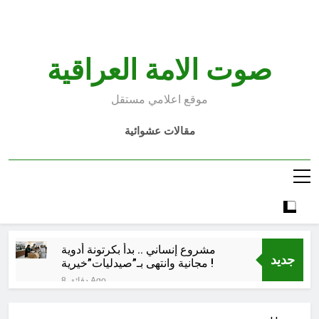
Ski
t
conten
صوت الامة العراقية
موقع اعلامي مستقل
مقالات عشوائية
مشروع إنساني .. بدأ بكرتونة أدوية
جديد
مجانية وانتهى بـ”صيدليات”خيرية !
8 دقائق Ago
اتفاق مكة.. لحظة إعادة تشكيل
للتوازنات الإقليمية