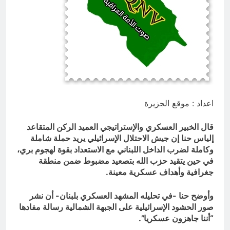
من الجولاني (ح 4) (وليأخذوا حذرهم
وأسلحتهم ود الذين كفروا لو تغفلون عن
13 ساعة Ago
أسلحتكم وأمتعتكم)
مقترح داعية الميدان للتعريف بتعاليم
وأحكام الشرائع والأديان
13 ساعة Ago
اعداد : موقع الجزيرة
قال الخبير العسكري والإستراتيجي العميد الركن المتقاعد
إلياس حنا إن جيش الاحتلال الإسرائيلي يريد حملة شاملة
وكاملة لضرب الداخل اللبناني مع الاستعداد بقوة لهجوم بري،
في حين يتقيد حزب الله بتصعيد مضبوط ضمن منطقة
جغرافية وأهداف عسكرية معينة.
وأوضح حنا -في تحليله المشهد العسكري بلبنان- أن نشر
صور الحشود الإسرائيلية على الجبهة الشمالية رسالة مفادها
“أننا جاهزون عسكريا”.