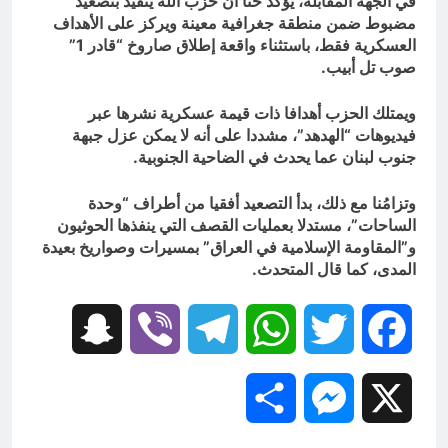
في الجهة المقابلة، يؤكد حنا أن حزب الله يتقيد بتصعيد
مضبوط ضمن منطقة جغرافية معينة ويركز على الأهداف
العسكرية فقط، باستثناء واقعة إطلاق صاروخ “قادر 1”
صوب تل أبيب.
ويمتلك الحزب أهدافا ذات قيمة عسكرية نشرها عبر
فيديوهات “الهدهد”، مشددا على أنه لا يمكن عزل جبهة
جنوب لبنان عما يحدث في الضاحية الجنوبية.
وتزامُنا مع ذلك، بدأ التصعيد أفقيا من أطراف “وحدة
الساحات”، مستدلا بعمليات القصف التي ينفذها الحوثيون
و”المقاومة الإسلامية في العراق” بمسيرات وصواريخ بعيدة
المدى، كما قال المتحدث.
Snapchat
Viber
Telegram
WhatsApp
Twitter
Facebook
Share
Messenger
X