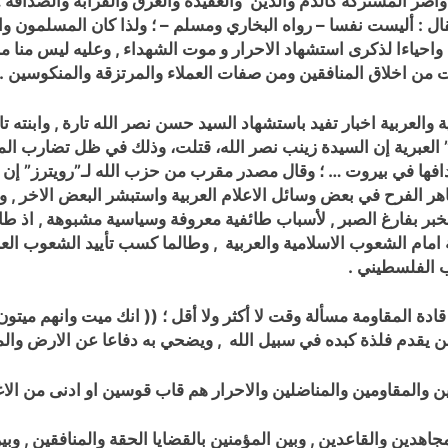
لاواصر المشتركة كالدم والدين والعقيدة والعرق والقرابة والصداقة 
فقال : أليست نفسا – رواه البخاري ومسلم –
؛ ولذا كان المسلمون وا
 , واحياءا لذكرى استشهاد الاحرار و موت الشهداء , وعليه ليس منا
موت من اخلاق المنافقين ومن صفات العملاء والمرتزقة والمنكوسين .
ية والعربية اخبار تفيد باستشهاد السيد حسن نصر الله تارة , وابنت
عبرية إن السيدة زينب نصر الله، قتلت، وذلك في ظل تضارب المع
ها في بيروت … ؛ وقال مصدر مقرب من حزب الله لـ”رويترز” إن نص
مظاهر الفرح في بعض وسائل الاعلام العربية واستبشر البعض الاخر , و
لخبر بفارغ الصبر , لأسباب طائفية معروفة وسياسية مشبوهة
, اذ ط
ة امام الشعوب الاسلامية والعربية , وطالما كسب تأييد الشعوب ا
 الفلسطيني .
دة المقاومة مسألة وقت لا أكثر ولا أقل ؛ ((
انك ميت وانهم ميتون
يقدم فلذة كبده في سبيل الله , ويضحي به دفاعا عن الارض وال
دين والمقاومين والمناضلين والاحرار هم قاب قوسين او ادنى من الاغ
المجاهدين والقاعدين , وبين المؤمنين بالقضايا الحقة والمنافقين , و