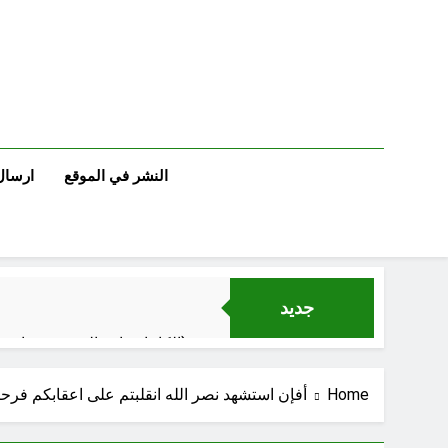
Ski
t
conten
النشر في الموقع
ارسال
جديد
الكاتبان باقر الزبيدي ورياض سعد يحذران من الجولاني (ح 1) (وإذا كنت فيهم فأقمت لهم الصلاة فلتقم طائفة منهم معك وليأخذوا أٍسلحتهم)
الإعلا
Home
أفإن استشهد نصر الله انقلبتم على اعقابكم فرحي