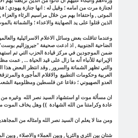
ورثاءهم والبكاء عليهم ان كانوا من الذين تربطنا بهم ا
لجنازة مرت من امامه ؛ وقيل له : انها جنازة يهودي ؛ 
الموتى , واحتفاءا بهم من خلال مراسيم الرثاء والعزاء
الذين قتلوا على يد الصهاينة والاعداء ؛ والشماتة بال
وعندما تناقلت بعض وسائل الاعلام الاسرائيلية والعالم
الضاحية الجنوبية , اذ
ادعت صحيفة “جيروزاليم بوست” ال
ضمن الموجودين في مركز قيادة الحزب التي تم استهداف
الإيرانية للأنباء أنه ما زال على قيد الحياة … , عمت 
والتي تظهر الشماتة والسرور , وقد انتظر البعض هذا ا
العربية وحكومات التطبيع والاقلام المأجورة والمرتزق
العدو الصهيوني ؛ دفاعا عن فلسطين ومظلومية الشعب
ان مسألة موت او استشهاد السيد نصر الله وغيره من قا
عادة وكرامتنا من الله الشهادة
)) وهل يخاف الموت من 
ومن منا لا يعلم ان السيد نصر الله وامثاله من المجاه
شتان بين الثرى والثريا
, وبين العملاء والاصلاء , وبين 