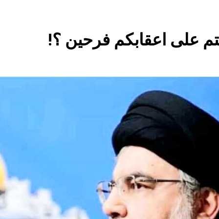
اولا: (الولائي بعيون العراقيين)..كيف تعرف الولائي بـ 13 صفة..ثانيا (
السعودية) و(استهداف الامريكان..والتهديد باجتياح الكويت)
بتم على اعقابكم فرحين ؟!
ماذا لو..تحليل حالة البنية الأسلامية بأستبعاد العترة النبوية الطاهرة من المشهد الأسلامي..!!
تجيك المنية
توشكا سيّدُ الموقف في مأرب.. وضربةٌ تُجدِّد معادلةَ الردع.
ساعة واحدة Ago
الملائكة والدواب يسبحون بمحمده لكن لا تعرفون تسبيحهم .