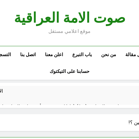
صوت الامة العراقية
موقع اعلامي مستقل
 مقالة
من نحن
باب التبرع
اعلن معنا
اتصل بنا
التسج
حسابنا على التيكتوك
ال
م العراقي الحر
مجلس عزاء حسيني (البصيرة في القرآن الكريم وعند العباس عليه السلام)
ن ؟!
59 دقيقة Ago
الحشود السورية على الحدود العراقية: لماذا الآن؟ وهل