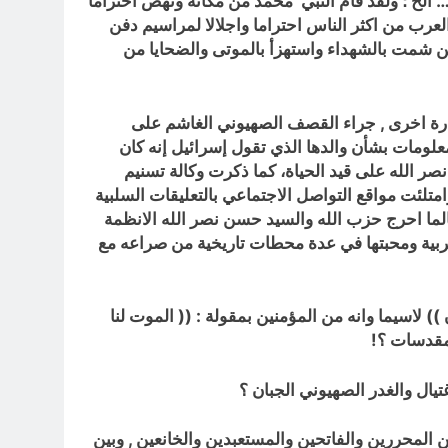
… الخ ؛
ولقد قام النبي محمد من مكانه ونهض احتراما
لعرب من اكثر الناس احتراما واجلالا لمراسيم دفن
 من شمت بالشهداء واستهزأ بالموتى والضحايا من
ه تارة اخرى , جراء القصف الصهيوني الغاشم على
لومات بشأن والدها الذي تقول إسرائيل إنه كان
ر الله على قيد الحياة، كما ذكرت وكالة تسنيم
امتلئت مواقع التواصل الاجتماعي بالتعليقات السلبية
الما احرج حزب الله والسيد حسن نصر الله الانظمة
لعربية ومحبتها في عدة محطات تاريخية من صراعه مع
)) لاسيما وانه من المؤمنين بمقولة : ((
الموت لنا
مقدسات ؟!
تيال والغدر الصهيوني الجبان ؟
بين المحررين والفاتحين والمستعبدين والخانعين , وبين