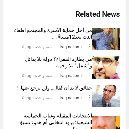
Related News
من أجل حماية الأسرة والمجتمع اطفاء
النت بعد12مساءً ….
Iraq nation
سنة واحدة ago
0
من يطارد الفقراء؟ دولة بلا بدائل
و”شفل” بلا رحمة
Iraq nation
سنة واحدة ago
0
حقائق لا بد أن تُقال.. ولن نرجع عنها..!
Iraq nation
سنة واحدة ago
0
الانتخابات المقبلة وغياب الحماسة
الشيعية: برود انتخابي أم هدوء يسبق
العاصفة؟!