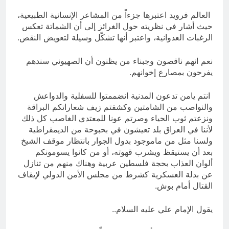
العالم فرويد اعتبرها جزءاً من المشاعر الإنسانية الطبيعية،
حيث أشار في نظريته حول الغرائز إلى أن الشماتة تعكس
الرغبات العدوانية، واعتبر أنها تشكّل وسيلة لتعويض النقص.
نعم انهم ناقصون وجبناء من يظنون أن الصهيوني سندهم
يفرحون بمصارع إخوانهم.
انتم يامن تدعون المدنية انضممتوا للسفلية والدواعش
والنواصب من الشامتين وكشفتم زيف شعاراتكم البراقة
ونزعتم ثوب الحياء وصرتم عونا للمعتدي الغاصب كل ذلك
لأننا في العراق بلد تعيشون في بحبوحة من الديمقراطية
ولسنا مثل من ماموجود بدول الجوار بانتظار موقف الشيخ
بعد أن يستيقظ ويشرب قهوته، أو من كانوا يسومونكم
ألوان العذاب بحجة فلسطين عربية وهناك منهم من تنازل
عن بدلة العسكرية كشرط من مجلس الأمن الدولي لإيقاف
القتال أمام بوش.
يقول الإمام علي عليه السلام..