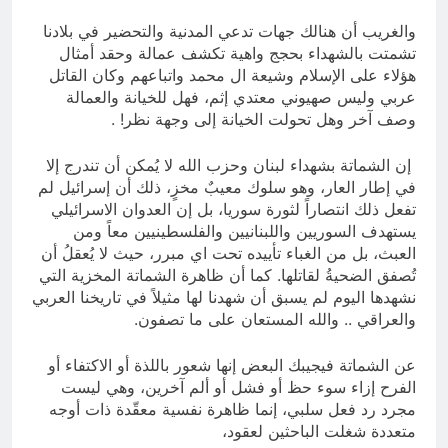
والغريب أن هنالك جهات تدعي المدنية والتحضير في بلادنا
تشمتت بالشهداء بحجج واهية تكشف عمالة وحقد أمثال
هؤلاء على الإسلام وشيعة ال محمد واتباعهم وكان القاتل
عربي وليس صهيوني معتدي إثم، فهل للخيانة والعمالة
وصف آخر وهل تحولت الخيانة إلى وجهة نظر! .
إن الشماتة بشهداء لبنان وحزب الله لا يُمكن أن تندرج إلا
في إطار العار، وهو سلوك معيبٌ مخزٍ، ذلك أن إسرائيل لم
تفعل ذلك انتصاراً لثورة سوريا، بل إن العدوان الاسرائيلي
يستهدف السوريين واللبنانيين والفلسطينيين معاً ومن
العبث، بل من الغباء تأييده تحت اي مبرر، حيث لا يُعقلُ أن
تُصفق الضحيةُ لقاتلها. كما أن ظاهرة الشماتة المخزية التي
نشهدها اليوم لم يسبق أن شهدنا لها مثيلاً في تاريخنا العربي
والعراقي .. والله المستعان على ما تصفون.
عن الشماتة فيجيبك البعض إنها شعور باللذة أو الاكتفاء أو
الفرح إزاء سوء حظ أو فشل أو ألم آخرين، وهي ليست
مجرد رد فعل سلبي، إنما ظاهرة نفسية معقّدة ذات أوجه
متعددة شغلت الباحثين لعقود،