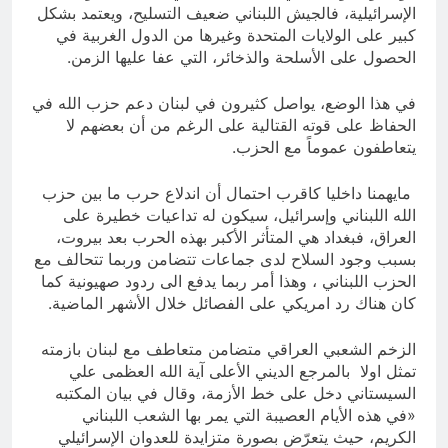
الإسرائيلية، فالجيش اللبناني ضعيف التسليح، ويعتمد بشكل
كبير على الولايات المتحدة وغيرها من الدول الغربية في
الحصول على الأسلحة والذخائر، التي عفا عليها الزمن.
في هذا الوضع، يواصل كثيرون في لبنان دعم حزب الله في
الحفاظ على قوته القتالية على الرغم من أن بعضهم لا
يتعاطفون عموماً مع الحزب.
مايهمنا داخليا كاقرب احتمال أن اندلاع حرب ما بين حزب
الله اللبناني وإسرائيل، سيكون له تداعيات خطيرة على
العراق، فبغداد هي المتأثر الأكبر بهذه الحرب بعد بيروت،
بسبب وجود السلاح لدى جماعات تتضامن وربما تتحالف مع
الحزب اللبناني ، وهذا أمر ربما يدفع الى ردود صهيونية كما
كان هناك رد امريكي على الفصائل خلال الأشهر الماضية.
الزخم الشعبي العراقي متضامن متعاطف مع لبنان بازمته
تمثل اولا بالمرجع الديني الأعلى آية الله العظمى علي
السيستاني دخل على خط الأزمة، وقال في بيان المكتبه
«في هذه الأيام العصيبة التي يمر بها الشعب اللبناني
الكريم، حيث يتعرّض بصورة متزايدة للعدوان الإسرائيلي