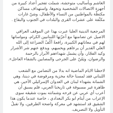
الغاشم وبأساليب متوحشة، شملت تفجير أعداد كبيرة من
أجهزة الاتصالات الشخصية ونحوها، واستهداف مساكن
مكتظّة بالمواطنين من النساء والأطفال، وشنّ غارات
مكثّفة على عشرات القرى والبلدات في الجنوب والبقاع .
المرجعية الدينية العليا عبرت بهذا عن الموقف العراقي
الاصيل عن تضامنها مع أعزّتها اللبنانيين الكرام، ومواساتها
لهم في معاناتهم الكبيرة، رافعةً أكُفّ الضراعة إلى الله
العلي القدير أن يرعاهم ويحميهم، ويدفع عنهم شر الأشرار
وكيد الفجّار، وأن يشمل شهداءهم الأبرار بالرحمة
والرضوان، ويَمُنّ على الجرحى والمصابين بالشفاء العاجل».
لاحظنا الايام الماضية انه بدلا من التضامن مع الشعب
اللبناني فقد لمسنا حالة مخزية ومرفوضة في ديننا، وهي
الشماتة بشهداء لبنان في العدوان الإسرائيلي الأخير، هي
ظاهرة غير مسبوقة في تاريخنا العربي، فلم يسبق أن
أعرب أي عربي عن فرحه وشماتته بموت شقيقه سوى
الإعراب من أيتام ابو بكر البغدادي ، خاصة عندما يكون هذا
الشقيق قد استشهد في معركة واضحة الطرفين، ولا تقبلُ
التأويل ولا التصريف.