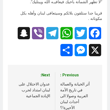
“لا تظهر الشماتة بأخيك فيعافيـه الّله ويبتليك”.
قريبا جدا ستلقون بلائكم وسيتعافى لبنان وأهله بكل
مكوناته .
Snapchat
Viber
Telegram
WhatsApp
Twitter
Facebook
Share
Messenger
X
Next:
Previous:
تصفّح
المقالات
أثر الخيانة والعمالة
عدوان الاحتلال على
في تاريخ الأمة
لبنان امتداد لحرب
العربية وصولا الى
الإبادة الجماعية
أحداث لبنان
الأخيرة!؟