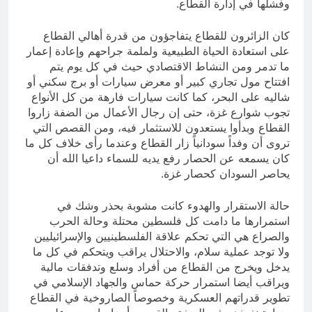
وفشلها في إدارة القطاع.
كان الزائرون للقطاع يتفاجؤون من قدرة أهالي القطاع
على استعادة الحياة الطبيعية ولملمة جراحهم وإعادة إعمار
ما تدمر ومن النشاط الاقتصادي حيث في كل يوم يتم
افتتاح مول تجاري كبير أو معرض سيارات أو برج سكني أو
شاليه على البحر، كما كانت سيارات فارهة من كل الأنواع
تجوب شوارع غزة، حتى إن رجال الأعمال من الضفة زاروا
القطاع وبدأوا يستعدون للاستثمار فيه، ومن القصص التي
تروى أن وفداً سودانياً زار القطاع وعندما رأى خلاف كل ما
كان يسمعه عن الحصار رفع يديه للسماء داعيا الله أن
يحاصر السودان كحصار غزة.
حالة الاستقرار والهدوء كانت مشوبة بحذر وشك في
استمرارها ما دامت كل فلسطين محتلة وحالة الحرب
والصراع هي التي تحكم علاقة الفلسطينيين والإسرائيليين
ولا توجد عملية سلام، والاحتلال يراقب ويتحكم في كل ما
يدخل ويخرج من القطاع من أفراد وسلع وتدفقات مالية
ويراقب أيضا استمرار حركة حماس والجهاد الإسلامي في
تطوير قدراتهم العسكرية وخصوصاً الصاروخية في القطاع