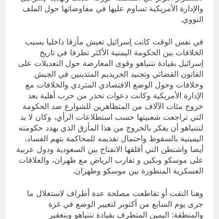
والإدارة الأمريكية تساوم عليها في مفاوضاتها حول الملف
النووي.
في نفس الوقت كانت إسرائيل تعيش مأزقا داخليا بسبب
الخلافات بين الحكومة اليمنية الأكثر تطرفا في تاريخ
إسرائيل بقيادة نتنياهو وقوى المعارضة حول التعديلات على
القانون القضائي وتجنيد الحريديم المتدينين في الجيش
وخلافات وحول الوضع الاقتصادي المتردي والخلافات مع
الإدارة الأمريكية وكانت دعوات تحذر من حرب أهلية بعد
خروج مئات الآلاف من المتظاهرين للشوارع ضد الحكومة
التي تراجعت شعبيتها حسب استطلاعات الرأي، وكان لا بد
لنتنياهو أن يفكر بالخروج من هذا المأزق الذي يهدد حكومته
اليمينية بالسقوط واحتمال تقديمه للمحاكمة بتهم الفساد،
أيضا واشنطن التي أقلقها الانفتاح بين السعودية ودول عربية
على موسكو وبكين و تقارب الرياض مع ظهران، والعلاقات
العسكرية المتطورة بين موسكو وطهران.
وهنا التقت أو تقاطعت مصلحة عدة أطراف لاستغلال ما
جرى يوم السابع من أكتوبر لتغيير الوضع في غزة
والمنطقة: اليمين المتطرف بقيادة نتنياهو وبنغفير