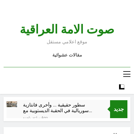
Ski
t
conten
صوت الامة العراقية
موقع اعلامي مستقل
مقالات عشوائية
سطور حقيقية … وأخرى فانتازية
جديد
سوريالية في الحقبة الديستوبية مع
مؤسساتنا الصحية !!
ساعة واحدة Ago
كتب ثقافية جديدة …دَردَشَاتٌ
ومُشَاكَسَاتٌ صُحَفيةٌ في مقهى