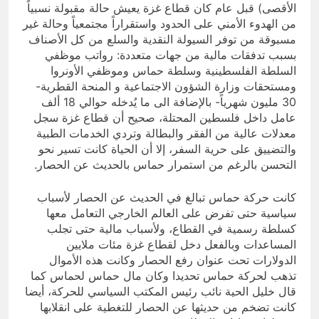
الأقصى) قبل عام كان قطاع غزة يعيش حالة مقبولة نسبياً
من الهدوء الأمني على الحدود واستقراراً مجتمعياً وحالة غير
مسبوقة من توفر السيولة النقدية والسلع من كل الأصناف
بسبب تدفقات مالية من جهات متعددة: رواتب موظفي
السلطة الفلسطينية وسلطة حماس وموظفي الأونروا
ومستحقات وزارة الشؤون الاجتماعية و المنحة القطرية-
30 مليون شهرياً- بالإضافة الى ما يُدخله حوالي 18 ألف
عامل داخل فلسطين المحتلة، صحيح أن قطاع غزة سجل
معدلات عالية من الفقر والبطالة وتردي الخدمات الطبية
والتضييق على حرية السفر، إلا أن الحياة كانت تسير نحو
التحسن بالرغم من استمرار حماس بالحديث عن الحصار.
كانت حركة حماس تبالغ في الحديث عن الحصار لأسباب
سياسية حتى تفرض على العالم الخارجي التعامل معها
كسلطة رسمية في القطاع، ولأسباب مالية حتى تجلب
المساعدات وبالفعل دخل لقطاع غزة مئات ملايين
الدولارات تحت عنوان رفع الحصار وكانت هذه الأموال
تذهب لحركة حماس تحديدا وكان مال حماس لحماس كما
قال خليل الحية نائب رئيس المكتب السياسي للحركة، أيضا
كانت تضخم من حديثها عن الحصار للتغطية على انقلابها