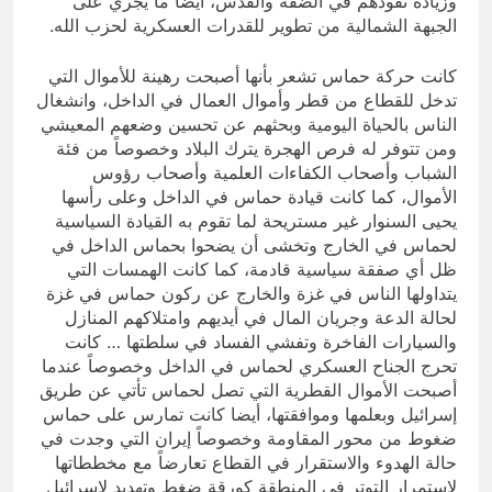
وزيادة نفوذهم في الضفة والقدس، أيضا ما يجري على
الجبهة الشمالية من تطوير للقدرات العسكرية لحزب الله.
كانت حركة حماس تشعر بأنها أصبحت رهينة للأموال التي
تدخل للقطاع من قطر وأموال العمال في الداخل، وانشغال
الناس بالحياة اليومية وبحثهم عن تحسين وضعهم المعيشي
ومن تتوفر له فرص الهجرة يترك البلاد وخصوصاً من فئة
الشباب وأصحاب الكفاءات العلمية وأصحاب رؤوس
الأموال، كما كانت قيادة حماس في الداخل وعلى رأسها
يحيى السنوار غير مستريحة لما تقوم به القيادة السياسية
لحماس في الخارج وتخشى أن يضحوا بحماس الداخل في
ظل أي صفقة سياسية قادمة، كما كانت الهمسات التي
يتداولها الناس في غزة والخارج عن ركون حماس في غزة
لحالة الدعة وجريان المال في أيديهم وامتلاكهم المنازل
والسيارات الفاخرة وتفشي الفساد في سلطتها … كانت
تحرج الجناح العسكري لحماس في الداخل وخصوصاً عندما
أصبحت الأموال القطرية التي تصل لحماس تأتي عن طريق
إسرائيل وبعلمها وموافقتها، أيضا كانت تمارس على حماس
ضغوط من محور المقاومة وخصوصاً إيران التي وجدت في
حالة الهدوء والاستقرار في القطاع تعارضاً مع مخططاتها
لاستمرار التوتر في المنطقة كورقة ضغط وتهديد لإسرائيل