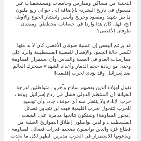
التحتية من مساكن ومدارس وجامعات ومستشفيات غير
مسبوق في تاريخ البشرية بالإضافة الى حوالي ربع مليون
ما بين شهيد ومفقود وجريح وأسير وانتشار الجوع والأوبئة
الخ، فهل كان هذا واردا في حسابات مخططي ومنفذي
طوفان الأقصى؟
قد يزعم البعض إن عملية طوفان الأقصى كان لا بد منها
لكسر حالة الجمود والإهمال للقضية الفلسطينية والرد على
ممارسات العدو في الضفة والقدس وأن استمرار المقاومة
وحتى مع زيادة حجم الدمار وأعداد الشهداء سيحرك العالم
ضد إسرائيل وقد يؤدي لحرب إقليمية!!
نقول لهؤلاء الذين بعضهم ساذج وآخرين متواطئين لدرجة
الخيانة: إن المنتظم الدولي فشل في ردع إسرائيل ووقف
حرب الإبادة ولا ينتظر منه أي موقف جاد، وأي توسيع
للحرب لتتحول لحرب اقليمية فهذه لن تتجاوز فصائل
(محور المقاومة) وستكون نتائجها مدمرة على الشعب
الفلسطيني، والذين يواصلون إطلاق الصواريخ العبثية من
قطاع غزة والذين يواصلون تضخيم قدرات فصائل المقاومة
ويدعونها للاستمرار في الحرب مديرين الظهر لكل ما يحدث