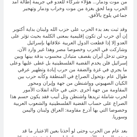
من موت ودمار… هؤلاء شركاء للعدو في جريمة إطالة أمد
الحرب وما لحق بغزة من موت وخراب ودمار وتهجير
جماعي يلوح بالأفق.
وقد ثبت بعد بدء الحرب على حزب الله ولبنان بداية أكتوبر
إن أي حرب لن تكون إقليمية بمعنى الكلمة بحيث تؤثر على
العدو إلا إذا قطعت الدول العربية علاقاتها بإسرائيل
وشاركت في الحرب وخصوصا مصر وهذا غير وارد الآن،
وحتى تدخل أيران بقصف متبادل محسوب بدقة بينها وبين
إسرائيل فلن يخدم القضية الفلسطينية بل غطى عليها وعلى
ما يجري في غزة والضفة من حرب إبادة وتطهير عرقي
طوال عام ،وتحول الصراع في المنطقة وكأنه حرب بين
الكيان الصهيوني وواشنطن من جهة وإيران ومحور
المقاومة من جهة أخرى .حتى في حالة انفلات الأمور
لحرب شاملة تريدها واشنطن وتل أبيب فقد يكون حسم هذا
الصراع على حساب القضية الفلسطينية والشعوب العربية
وخصوصا التي بها أذرع مقاومة: العراق ولبنان واليمن
وسوريا.
بعد عام من الحرب وحتى لو أخذنا بعين الاعتبار ما قد