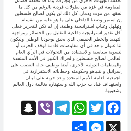
تحققه الجبهات الأخرى من إنجازات وما قد تحققه فصائل
المقاومة في غزة من بطولات فردية بالرغم من كل ما
لحقها من موت ودمار، كل ذلك لن يكون لصالح فلسطين
إن استمر وضعنا الداخلي على ما هو عليه من انقسام
وتهلهل وغياب استراتيجية وطنية، إن لم تكن للتحرير فعلى
أقل تقدير استراتيجية دفاعية للتقليل من الخسائر ومواجهة
التهديد والخطر الحقيقي الذي يحيق بوجودنا الوطني وليكون
لنا عنوان واحد في أي مفاوضات قادمة لوقف الحرب أو
لتسوية سياسية والاستفادة من التحولات في الرأي العام
العالمي لصالح فلسطين والحراك الكبير في الأمم المتحدة
والمنظمات الدولية الأخرى، أيضا توظيف حالة الغضب على
إسرائيل و نتنياهو وحكومته وخطاباته الاستفزازية في
الجمعية العامة للأمم المتحدة وبعد حربه على لبنان
واستهداف قيادات حزب الله واستهتاره بغالبية دول العالم
وشعوبها.
Snapchat
Viber
Telegram
WhatsApp
Twitter
Facebook
Share
Messenger
X