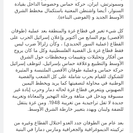
وسموترتش، ايران، حركة حماس وخصوصا الداخل بقيادة
السنوار، أ:يضا واشنطن المعنية باستكمال مخطط الشرق
الأوسط الجديد و (الفوضى البناءة).
كل شيء تغير في قطاع غزة والمنطقة بعد عملية (طوفان
الأقصى) يوم السابع من أكتوبر وإعلان إسرائيل الحرب على
القطاع (عملية السور الحديدي) ، وكأن زلزالاً ضرب ليس
فقط قطاع غزة بل القضية الفلسطينية وكل ما كان يروج
من أفكار وتحليلات وتقييمات ومخططات حول الشرق
الأوسط والتطبيع وعلاقة حماس بإسرائيل، لتوظف إسرائيل
حركة حماس وعملية طوفان الأقصى الملتبسة و المثيرة
للشكوك للقيام بحرب شاملة على كل الشعب والقضية
الوطنية في محاولة لتصفيتها كما يريد ويخطط اليمين
الصهيوني ويتعرض قطاع غزة لحاله دمار وحرب إبادة غير
مسبوقة ويدخل في متاهة ورحلة التهجير والمعاناة وتغريبة
جديدة لا تفل تراجيدية من تغريبة 1948. ومن غزة ينتقل
للضفة ولبنان ويهدد بتغيير خارطة الشرق الأوسط.
بعد عام من الطوفان جدد العدو احتلال القطاع وغيره من
تركيبته الديموغرافية والجغرافية ومارس دمارا في البنية