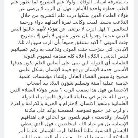
به لمعرفة اسباب الوفاة ، ولولا علم التشريح لما تطور علم
الطب خطوة واحدة للأمام ، فهل أن الرب لا يرضى عن
هؤلاء العلماء الذين سلكوا درب علم التشريح من خلال
التلاعب بجسد الميت وكانت ثمرة أعمالهم دواء ورحمة
للعالمين ؟ فهل الرب لا يرضى عن هؤلاء لأنهم خالفوا النص
الديني عندما وجدوا بأن تطور علمهم لا يأتي إلا بتشريح
جثث الموتى ؟ أكيد سنتفق جميعاً بأن الرب سيبارك تلك
الايادي التي شرّحت جثث الموتى وتلاعبت به رغم عصيانهم
للنص الديني ، الكلام أعلاه كله مقدمة لمفهوم الدولة
العلمانية أي الدولة التي تبنى على أساس العلم تكون هدفها
الأسمى خدمة الإنسان ورفع قيمة الإنسان بشكل علمي
صحيح وتأسيس القضاء العادل وإنشاء مؤسسات علمية
خدمية عملية أمينة وتسليم شؤون البلاد بيد أصحاب
الاختصاص فهل هذا يغضب الرب ؟ نفس هؤلاء العقلاء الذين
رضى الله عنهم في معاملة السارق قاموا ببناء الدولة
العلمانية ومنحوا الإنسان الاحترام و الحرية والكرامة والعزة
، والرب في جميع نصوصه المقدسة يؤكد على مكانة
الإنسان وقدسيته ، فهم يلتقون مع الخالق في اهدافهم
الإنسانية بل هم عباد الله المخلصين ، فهل الذي يعطي
للإنسان القدسية مثلما أعطاها الرب للإنسان عندما أمر
الملائكة أن يسجدوا له على صواب أم الذي يقود الناس