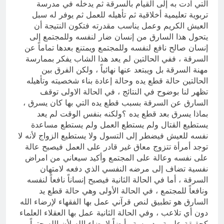
التي ادت به إلى القيام بالسرقة ثم يدخله في مدرسة
تربوية تعليمية أخلاقية ثم تأهيله للعمل ثم يوفر له سبل
العيش الكريم وعمل يناسب مقدرته فتكون النتيجة أن
يتحول هذا السارق من إنسان ضار لنفسه وللمجتمع إلى
إنسان صالح نافع لنفسه وللمجتمع ويمتنع بعدها تماماً عن
السرقة ، ففي الحالتين لم يعد هذا الشاب يفكر بممارسة
مهنة السرقة بل ويبتعد عنها نهائياً ، ولكن الفرق بين
الحالتين حالة قطع يده وحالة إعادة بناء شخصيته وتأهيله
تظهر لنا بوضوح في النتائج ، في الحالة الاولى توقف
السارق عن السرقة بسبب قطع يده التي بها كان يسرق ،
بماذا يسرق بعد قطع يده ؟ولكنه بنفس الوقت لم يعد
يستطيع القتال ولم يستطع العمل ولم يستطع مساعدة
نفسه للعيش فيضطر إلى التسول ولا يستطيع الزواج لأنه لا
توجد أمرأة تتزوج معاق غير قادر على العمل فيصبح عالة
على نفسه وعالة على المجتمع وأكيد سيعاني من امراض
نفسية تضاف إلى مرضه النفسي الذي دفعه لامتهان
السرقة ، أما في الحالة الثانية فيصبح إنساناً نافعاً لنفسه
ونافعاً للمجتمع ، في الحالة الأولى وهي حالة قطع يد
السارق هو تطبيق لنص قرآني عمل بها الفقهاء لإرضاء الله
دون أي تلاعب ، وفي الحالة الثانية عمل بها العقلاء العلماء
كحقيقة علمية مدروسة وأيضاً لإرضاء الله لأن الله حتماً