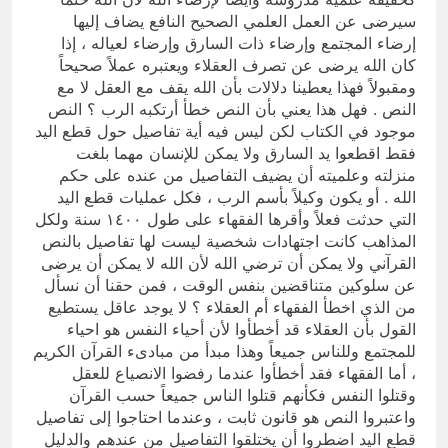
سيرضى عن العمل العلمي الصحيح النافع يضاف إليها
إرضاء المجتمع وإرضاء ذات السارق وإرضاء لعياله ، إذا
كان الله يرضى عن تصرف العقلاء ويعتبره عملاً صحيحاً
ومقبولاً فهذا يعطينا دلالات بأن الله يقف مع العقل لا مع
النص . فهل هذا يعني بأن النص خطأ أرتكبه الرب ؟ النص
موجود في الكتاب لكن ليس فيه أية تفاصيل حول قطع اليد
فقط اقطعوا يد السارق ولا يمكن للإنسان مهما بلغت
منزلته وعلميته أن يضيف التفاصيل من عنده على حكم
الله . أو يكون وكيلاً بأسم الرب ، فكل عمليات قطع اليد
التي حدثت فعلاً وأقرها الفقهاء على طول ١٤٠٠ سنة ولكل
المذاهب كانت اجتهادات شخصية ليست لها تفاصيل بالنص
القرآني ولا يمكن أن ترضي الله لأن الله لا يمكن أن يرضى
عن سلوكين متناقضين بنفس الوقت ، فمن حقنا أن نسأل
من الذي اخطأ الفقهاء أم العقلاء ؟ لا يوجد عاقل يستطيع
القول بأن العقلاء قد أخطأوا لأن أحياء النفس هو احياء
للمجتمع وللناس جميعاً وهذا مبدأ من مبادىء القرآن الكريم
، أما الفقهاء فقد أخطأوا عندما رفضوا الانصياع للعقل
وقتلوا النفس فكأنهم قتلوا الناس جميعاً حسب القرآن
واعتبروا النص هو قانون ثابت ، وعندما احتاجوا إلى تفاصيل
قطع اليد اضطروا أن يختلقوا التفاصيل من عندهم والدليل