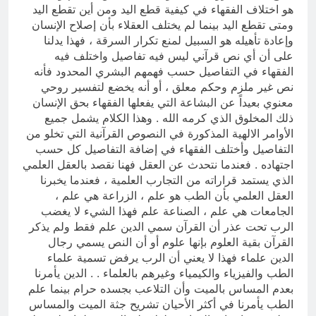
هو اختلاف الفقهاء في كيفية قطع اليد ومن أين تقطع اليد
ومتى تقطع اليد بينما لم يختلف العقلاء بأن إصلاح الإنسان
وإعادة تأهيله هو السبيل لمنع تكرار السرقة ، فهذا يدلنا
على أن أي نص قرآني ليس فيه تفاصيل واختلف فيه
الفقهاء في التفاصيل حسب فهمهم البشري المحدود فأنه
نص غير ملزم وحكم معلق ، أو أنه يخضع لتفسير روحي
معنوي بعيداً عن البشاعة التي يفعلها الفقهاء بحق الإنسان
ذلك المخلوق الذي كرمه الله . وهذا الكلام يشمل جميع
الأوامر الالهية المذكورة في النصوص القرآنية التي تخلو من
التفاصيل وأختلف الفقهاء في إضافة التفاصيل كل حسب
اجتهاده . فعندما نتحدث عن العقل فهنا نقصد بالعقل العلمي
الذي يستمد قراراته من التجارب العلمية ، فعندما يخبرنا
العقل العلمي بأن الطب هو علم ، الزراعة هي علم ،
الجامعات هي علم ، الصناعة علم فهذا الشيء لا يغضب
الرب تحت عذر أن القرآن سمي الدين علم فقط ولم يذكر
القرآن بقية العلوم بإنها علوم أو أن النص يسمي رجال
الدين علماء فهذا لا يعني أن الرب يرفض تسمية علماء
الطب والفيزياء والكيمياء وغيرهم بالعلماء . . الدين يأمرنا
بعدم المساس بالميت وأن التلاعب بجسده حرام بينما علم
الطب يأمرنا في أكثر الأحيان تشريح جثة الميت والمساس