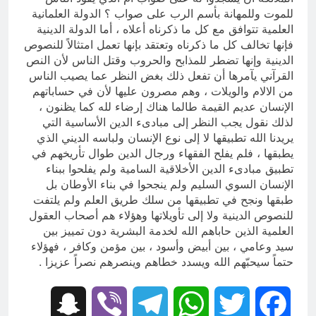
للموت وللمهانة بأسم الرب على صواب ؟ الدولة العلمانية
العلمية تتوافق مع كل ما ذكرناه أعلاه ، أما الدولة الدينية
فإنها تخالف كل ما ذكرناه وتعتقد بإنها تعمل امتثالاً للنصوص
الدينية وإنها تضطر للمذابح والحروب وقتل الناس لأن النص
القرآني يآمرها أن تفعل ذلك بغض النظر عما يصيب الناس
من الالام والويلات ، وهم مصرون عليها لأن في حساباتهم
الإنسان عديم القيمة طالما هناك إرضاء لله كما يظنون ،
لذلك نقول يجب النظر إلى مبادىء الدين الأساسية التي
يريدنا الله تطبيقها لا إلى نوع الإنسان ولباسه الديني الذي
يطبقها ، فلم يفلح الفقهاء ورجال الدين طوال تأريخهم في
تطبيق مبادىء الدين الأخلاقية السامية ولم يفلحوا ببناء
الإنسان السوي السليم ولم ينجحوا في بناء الأوطان بل
طبقها ونجح في تطبيقها من سلك طريق العلم ولم يلتفت
للنصوص الدينية ولا إلى تأويلاتها وهؤلاء هم أصحاب العقول
العلمية الذين حاباهم الله لخدمة البشرية دون تمييز بين
سيد وعامي ، بين أبيض وأسود ، بين مؤمن وكافر ، فهؤلاء
حتماً سيحبّهم الله ويسدد خطاهم وينصرهم نصراً عزيزا .
Snapchat
Viber
Telegram
WhatsApp
Twitter
Facebook