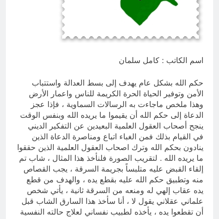
من الجولاني (ح 2) (فاذا سجدوا فليكونوا
من ورائكم)
6 ساعات Ago
من كان المستفيد الأكبر من الغزو
العراقي للكويت؟
7 ساعات Ago
اسم الكاتب : كامل سلمان
حكم الله بشكل عام يهدف إلى بسط العدالة واستتباب
الأمن وتوفير الحياة الحرة الكريمة للناس واعمار الأرض
وهذا ملخص ماجاءت به الرسالات السماوية ، فإذا عجز
الدعاة إلى حكم الله أن يقيموا ما يريده الله وبنفس الوقت
ينجح أصحاب العقول العلمية البعيدين عن التفكير الديني
في القيام بذلك فمن الغباء اتباع ومناصرة الدعاة الذين
ينادون بحكم الله وترك اصحاب العقول العلمية الذين حققوا
ما يريده الله . لتقريب الصورة فلنأخذ هذا المثال ، شاب تم
إلقاء القبض عليه متلبساً بجريمة السرقة ، يجب القصاص
منه وتطبيق حكم الله عليه بقطع يده ، والهدف من قطع
يده عقاب إلهي له ومنعه من السرقة ثانية ، يأتي شخص
علماني عقلاني يقول لا ، أنا سأخذ هذا السارق الشاب قبل
أن تقطعوا يده ، يأخذه لطبيب نفساني لعلاج حالته النفسية