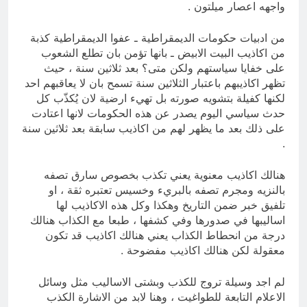
واجهه اعصار ميلتون .
من ادبيات حكومات الديمقراطية ـ عفوا الديمقراطية كذبة
من اكاذيب البيت الابيض ـ بانها تؤمن بان تطلع الشعوب
على خفايا سياستهم ولكن متى؟ بعد ثلاثين سنة ، حيث
تظهر اكاذيبهم باعتبار الثلاثين سنة تسمح بان لا يعاقبهم احد
لكنها كفيلة بتشويه صورته بل تهيء ارضية لان يُكذّب كل
حدث سياسي اليوم يصدر عن هذه الحكومات لانها اعتادت
على ذلك بعد ما يظهر لهم من اكاذيب سابقة بعد ثلاثين سنة
.
هنالك اكاذيب معنوية يعني تكذب بخصوص سارق تصفه
بالنزيه ومجرم تصفه بالبريء وخسيس تعتبره ثقة ، او
تلفيق خبر ضمن التاريخ وهكذا وكل هذه الاكاذيب لها
اساليبها في صدورها وفي كشفها ، طبعا مع الكذاب هنالك
درجة من انحطاط الكذاب يعني هنالك اكاذيب قد تكون
معقولة لكن هنالك اكاذيب مفضوحة .
لم اجد وسيلة تروج للكذب وبشتى الاساليب مثل وسائل
الاعلام التابعة للطواغيت ، وهنا لابد من الاشارة الكذب