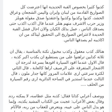
كذبوا كثيرا بخصوص القبة الحديدية انها اعترضت كل
الصواريخ القادمة من لبنان وايران واليمن الشجعان وعراق
الحشد، كذبوا وكذبوا وكذبوا واعتقدوا صدق مقولة هوبلز
وزير حرب الاشرف منهم هتلر عندما قال اكذب اكذب حتى
يصدقك الناس ، عمل بذلك الكيان والان احال فشل القبة
الحديدة لاعتراض الصواريخ الى التحقيق ليتاكد من ان
اكاذيبه لم يصدقها الناس.
هنالك كذب معقول وكذب مخبول نكتة بالمناسبة ، يقال ان
ثلاثة كذابين تراهنوا على من يستطيع ان يكذب اكبر كذبة ،
قال الاول عندما اقود السيارة اقودها بسرعة لدرجة ان
الاشجار المتفرقة على الرصيف اراها كالغابة ، قال الثاني
لكثرة سرعتي ارى علامات المرور كانها جدار ملون ، قال
الثالث عندما استدير في الساحة الدائرية ارى رقم السيارة
من الخلف …..
ووصف أعرابي كذابا فقال: كذبه مثل عطاسه، لا يمكنه رده.
وقال بعض الأعراب: عجبت من الكذاب المشيد بكذبه، وإنما
هو يدل الناس على عيبه، ويتعرض للعقاب من ربه، فالآثام