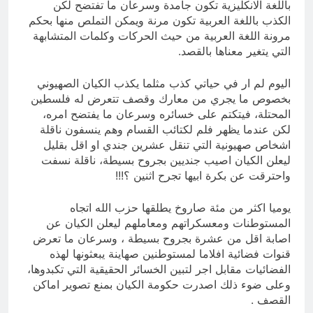
باللغة الانكليزية تكون جامدة وسرعان ما تفتضح لكن
الكذب باللغة العربية تكون مرنة ويمكن التملص منها بحكم
مرونة اللغة العربية من حيث الحركات وكلمات المتشابهة
التي يتغير معناها بالقصد.
اليوم لم ار في حياتي كذب مثلما يكذب الكيان الصهيوني
بخصوص ما يجري من معارك وقصف تتعرض له فلسطين
المحتلة، فيتكتم على خسائره وسرعان ما يفتضح امره،
لكن عندما يظهر فلم لكتائب القسام وهم ينسفون ناقلة
اشخاص صهيونية التي تنقل عشرين جندي او اقل بقليل
ليعلن الكيان اصيب جنديين بجروح بسيطة، ناقلة نسفت
واحترقت عن بكرة ابيها تجرح اثنين ؟!!!
يوميا اكثر من مئة صاروخ يطلقها حزب الله اتجاه
المستوطنات ومعسكراتهم ومعاملهم ليعلن الكيان عن
اصابة اقل من عشرة بجروح بسيطة ، وسرعان ما تعرض
قنوات فضائية افلاما لمستوطنين صهاينة يبعثونها لهذه
الفضائيات مقابل اجر لتبين الخسائر الحقيقية التي تكبدوها،
وعلى ضوء ذلك اصدرت حكومة الكيان بمنع تصوير اماكن
القصف .