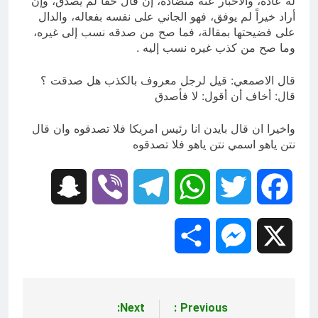
له عادة، والأخبار عنه متضادة، إن قال حقا لم يصدق، وإن
أراد خيراً لم يوفق، فهو الجاني على نفسه بفعاله، والدال
على فضيحتها بمقالة، فما صح من صدقه نسب إلى غيره،
وما صح من كذب غيره نسب إليه .
قال الاصمعي: قيل لرجل معروف بالكذب هل صدقت ؟
قال: أخاف أن أقول: لا فأصدق
واخيرا ان قال بايدن انا رئيس امريكا فلا تصدقوه وان قال
نتن ياهو اسمي نتن ياهو فلا تصدقوه
Snapchat
Viber
Telegram
WhatsApp
Twitter
Facebook
Share
Messenger
X
Next:
Previous:
تصفّح