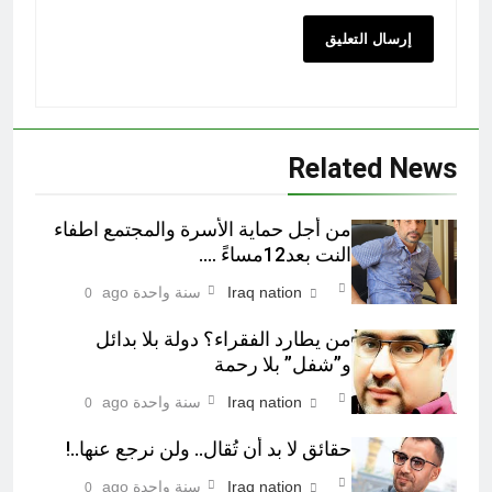
Related News
من أجل حماية الأسرة والمجتمع اطفاء
النت بعد12مساءً ….
Iraq nation
سنة واحدة ago
0
من يطارد الفقراء؟ دولة بلا بدائل
و”شفل” بلا رحمة
Iraq nation
سنة واحدة ago
0
حقائق لا بد أن تُقال.. ولن نرجع عنها..!
Iraq nation
سنة واحدة ago
0