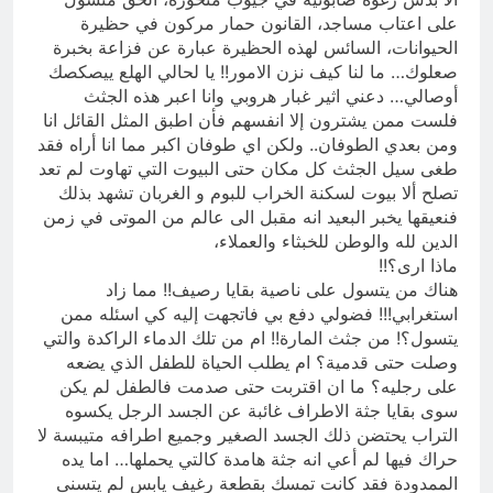
على اعتاب مساجد، القانون حمار مركون في حظيرة
الحيوانات، السائس لهذه الحظيرة عبارة عن فزاعة بخبرة
صعلوك… ما لنا كيف نزن الامور!! يا لحالي الهلع ييصكصك
أوصالي… دعني اثير غبار هروبي وانا اعبر هذه الجثث
فلست ممن يشترون إلا انفسهم فأن اطبق المثل القائل انا
ومن بعدي الطوفان.. ولكن اي طوفان اكبر مما انا أراه فقد
طغى سيل الجثث كل مكان حتى البيوت التي تهاوت لم تعد
تصلح ألا بيوت لسكنة الخراب للبوم و الغربان تشهد بذلك
فنعيقها يخبر البعيد انه مقبل الى عالم من الموتى في زمن
الدين لله والوطن للخبثاء والعملاء،
ماذا ارى؟!!
هناك من يتسول على ناصية بقايا رصيف!! مما زاد
استغرابي!!! فضولي دفع بي فاتجهت إليه كي اسئله ممن
يتسول؟! من جثث المارة!! ام من تلك الدماء الراكدة والتي
وصلت حتى قدمية؟ ام يطلب الحياة للطفل الذي يضعه
على رجليه؟ ما ان اقتربت حتى صدمت فالطفل لم يكن
سوى بقايا جثة الاطراف غائبة عن الجسد الرجل يكسوه
التراب يحتضن ذلك الجسد الصغير وجميع اطرافه متيبسة لا
حراك فيها لم أعي انه جثة هامدة كالتي يحملها… اما يده
الممدودة فقد كانت تمسك بقطعة رغيف يابس لم يتسنى