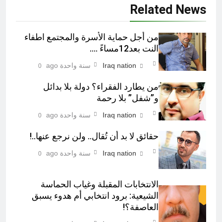
Related News
من أجل حماية الأسرة والمجتمع اطفاء
النت بعد12مساءً ….
Iraq nation
سنة واحدة ago
0
من يطارد الفقراء؟ دولة بلا بدائل
و”شفل” بلا رحمة
Iraq nation
سنة واحدة ago
0
حقائق لا بد أن تُقال.. ولن نرجع عنها..!
Iraq nation
سنة واحدة ago
0
الانتخابات المقبلة وغياب الحماسة
الشيعية: برود انتخابي أم هدوء يسبق
العاصفة؟!