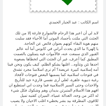
14 ساعة Ago
إقليم كردستان إلى أين؟ الطريق إلى
سقوط الحكومات… يبدأ من خلف أبوابها
المغلقة
19 ساعة Ago
اسم الكاتب : عبد الجبار الحمدي
لابد لي أن اعبر هذا الزحام فالشوارع فارغة إلا من تلك
الجثث التي ملئت بأجساد الموتى أما الأحياء فقد سلبت
منهم هوية البقاء كونهم بعنوان فائض عن الحاجة.
يا إلهي!! ما الذي يحدث أتراني في كابوس أما أنه عالم
القبور الذي سمعت عنه، فالأموات فيه يتمثلون بالصمت
المطبق كما أعرف، غير أن الجثث التي اتخطاها بصعوبة
اجدها تئن وتتأوه… اغلبها يشكو الظلم، كيف يكون ونحن فينا
أمه إسلامية كبيرة عريضة؟ أم ترى اسلامنا مجرد تشدق
في فتوحات اسلامية كما يسميها البعض فتوحات لأفخاذ
رغبة دنيوية عاهرة، لعلي أرى نفسي قاريء جيد للتأريخ
والاحداث وحتى السير الاسلامية فما وجدت اني استطيع ان
افهم هذا الاسلام المتبرثن بديدان وهم وشكوك فكل شيء
له اكثر من وجه، العدالة عمياء، الميزان كفتيه تميل
للاقوى، المطرقة بيد بشر يخطيء اغلب الاحيان ولا يصيب
الا بدس رغوة صابونية في جيوب منخورة، الحق متسول