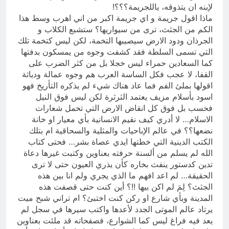
لإبنه ان يتذوقه، ياللجريمة؟؟؟!
ماذا اقول جريمة و اي جريمة اكبر من اني اهرب وسط هذا
الكم من الجثث، ترى من سيواريها؟ ستشبع الكلاب و
الجرذان ودود الارض سيصيبها التخمة، لكن ليس كتخمة تلك
التي تسمى السلطة فقد كشفت وجوه من يمسكون بدفتها
كما السعادين حمراء ليس خجلا بل من كثر الضرب على
القفا، لا عجب فكل الساسة العرب هم وجوه عمالة ودياثة
اقولها بملئ الفم فما عاد هناك شيء لم يذكره التأريخ فهو
اسود بأسلام مزيف يعتمد الثرثرة لكن ليس فوق النيل
فحسب بل فوق كل انقاض الارض التي تحمل شعارات
الاسلام… لا أدري كيف نقيم الانسانية بأي معيار او خانة
نضعها؟؟ في عالم الإباحيات والمثلية والسحاقية ام بتلك
الكتب الدينية التي خطتها ايدي عصاة بشر… فحتى كتاب
الله لم يسلم من ألسنة حرفته بعناوين وكتبت غيرها دعاة
تدين كدستور ينفث بخاره كأن يذري العيون حتى لا ترى
الحقيقة… لم اعد افهم ما الذي يجري ولم انا بين هذه
الجثث؟ لِمَ لم اكن بيها !!؟ أين كنت حتى قصفت هذه
المدينة وبأي شارع او ركن كنت اختبئ؟ ام تراني شبح ميت
يرتاد عالم الموتى الجدد لأعدها واكتب سيرها في سجل لم
يعد فيه فراغ ليس كما الشوارع، فصفحاته قد ملئت بعناوين