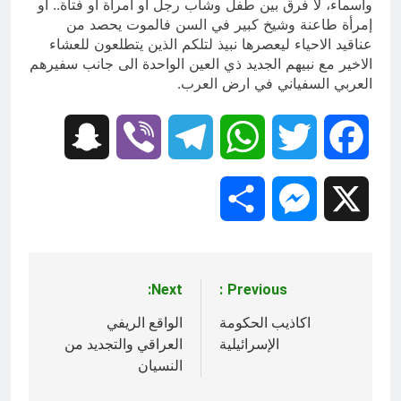
واسماء، لا فرق بين طفل وشاب رجل او امرأة او فتاة.. أو
إمرأة طاعنة وشيخ كبير في السن فالموت يحصد من
عناقيد الاحياء ليعصرها نبيذ لتلكم الذين يتطلعون للعشاء
الاخير مع نبيهم الجديد ذي العين الواحدة الى جانب سفيرهم
العربي السفياني في ارض العرب.
Snapchat
Viber
Telegram
WhatsApp
Twitter
Facebook
Share
Messenger
X
Next:
Previous:
تصفّح
المقالات
اكاذيب الحكومة
الواقع الريفي
الإسرائيلية
العراقي والتجديد من
النسيان