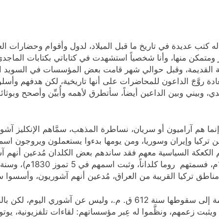
تب عديدة في تاريخ ما قبل الميلاد، لدول وأقوام وحضارات العراق 
ميز ومتمكن منها، وأنا شخصياً استشهدت في كتاباتي بكتابات الما
رية القديمة، وقبل حوالي شهر قامت بعض المؤسسات في السويد الت
ادة روَّجَ الداعون للمحاضرات على أنها تاريخية، لكن هدفهم وأ
، وبيني وبين الداعين أيضاً، سأتطرق لأهمه وأُبيِّن وأصحح وبوثا
 تركيا وإيران وسوريا، ومن يومها بدءوا يستعملون ويروجون اسم 
 الكعكة السياسية معهم فقد ساندهم بعض الكلدان مُدعين أنهم آشور
بة من العراق، مُدعين أنهم آشوريون، وأسسوا سنة 1952 أحزاباً سياسية بأفكار آشو
ومع أن الدكتور الماجدي يتحدث عن دولة آشور القديمة إلى سقوطها سنة 2
م ويثبت زعمهم، ونظَّموا له عِبر مؤسساتهم: لقاءات تلفزيونية، 