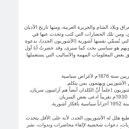
وبلاد الشام والجزيرة العربية، ومنها تاريخ الأديان
جدي، ومن تلك الحضارات التي كتب وتحدث عنها في
ي تُسمِّي نفسها آشورية (الآشوريون الجدد)، بدعوة
سلوبهم هو سياسي بحت كما سنرى، وقد حضرتُ أنا أول
ئق بعض المعلومات المهمة والأساليب التي يستعملها
معروف أنَّ الآشوريين الحاليين لا علاقة لهم بالقدماء، إنما هم آراميون أو سريان، نساطرة المذهب، سمَّاهم الإنكليز آشوريين سنة 1876م لأغراض سياسية
الآشوريين ويهتمون بمن يتكلم
يون (علماً أنَّ الكلدان أيضاً هم آراميون سريان،
انشقوا عن السريان النساطرة وتكثلكوا في القرن 16م، فسمتهم روما كلداناً، وثبت اسمهم في 5 تموز 1830م)، وسنة 1930م تقريباً ادعى بعض السريان
رية.
61 ق. م.، وليس عن آشوري اليوم، لكن بالطبع هلل له الآشوريون الجدد، لأنه على الأقل يتحدث
يوتوبات، دعوات شخصية لإلقاء محاضرات وندوات، نشر