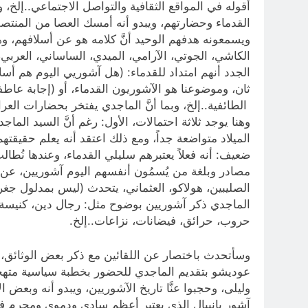
أقوله في المواقع الثقافية والتواصل الاجتماعي..إلخ،
القدماء وحضارتهم، ويبدو أنه أمسك العصا من المنتصف 
ويسمعونه هدفهم الوحيد أنَّ كلامه هو عن أسلافهم، وه
الكاشي، الجوتي، الآرامي، الميدي، الساساني، العربي
الجدد أنهم امتداد للقدماء: (هل آشوريي اليوم هم أسل
ثان، وموضوعنا هو الآشوريون القدماء، أو (إجابة عاطف
الطائفية..إلخ، وبما أنَّ الماجدي يفتخر بحضارات الع
وهنا يوجد ثلاثة احتمالات، الأول: رغم أنَّ السيد الم
الميلاد متواضعة جداً، ومع ذلك اعتقد أنه يعلم حقيقتهم، 
ضعيف: أنه فعلاً يعتبرهم سليلي القدماء، وعندها نُط
الصليبين، هولاكو، العثماني، يتحدث (ليس بمدلول جغرا
الماجدي ذكر آشوريين بوضوح مثل: رجال دين، كنيسة، 
حروب، حرائق، فيضانات، نزاعات..إلخ.
عوديشو بتقديم الماجدي للحضور بخطبة سياسية متهجما
وليلى، وحجبوا عنَّا تاريخ الآشوريين، ويبدو أنه وبعض
آشور بانيبال الذي يعتبر أعظم سادي ودموي ومجرم في 