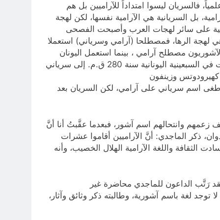
ياً، فالسريان ليسوا امتداداً للآراميين بل هم
امية، بل السريانية هي الآرامية نفسها، لكن لهجة
لعربية على سائر لهجات العرب وأصبحت الفصحى
ية، هي لهجة الرها، فمصطلحا (آرامي وسرياني) استعملا
الآشوريون مصطلح آرامي ، بينما استعمل اليونان
مصطلح سرياني على نفس الشعب واللغة، أمَّا دينياً في العهد القديم فكلمة آرامي ولغة آرامية في النص العبري، تُرجمت في السبعينية اليونانية سنة 280 ق.م. إلى سرياني
 كهيرودوتس وزينفون
قد طغى اسم سرياني على آرامي، لكن السريان بعد
عمهم وانتحالهم اسم آشور، فبعدما عقَّبتُ أنا أنَّ
عدوان، ذكر الماجدي: أنَّ الآراميين أقاموا عشرات
دولة آشور سنة612 ق.م. إلى مجي الإسلام وبعده، سادت الثقافة واللغة الآرامية الهلال الخصيب، وأنه
 الآرامي، فقد رَتَّب الداعون للماجدي محاضرة غير
ا توجد لغة باسم آشورية، وطالبته ذكر وثائق وآثار،