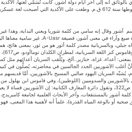
الوثائق أنه إلى آخر أيام دولة آشور، كانت تُسَمَّي لغتها، الأكدية
اجتاحت آشور منذ القرن الثامن ق.م.د تقريباً إلى سقوطها سنة 612 ق.م. وطغت على الأ
سم آشور وقال إنه سامي من كلمة شوريا ويعني البداية، وهذا غ
الكتاب المقدس ص78، ليس لآشور معنى، وهناك عدة صيغ وآراء في معنى آشور، فصيغة A-Uasr، غير سام
، وبالأرمنية كلمة սար تُنطق Sar، Sary ومعناه جبلي، وبالسريانية مصدر كلمة أثور هو من
لغة الآر
معنى: أعداء، غزاة، خنازير..ألخ، ويُلِّقب السريان أعدائهم مثل
يُشبِّه السريان اليهود صالبي المسيح بالآشوريين، أمَّا قديسهم م
ترتبط كلمة آشور بالمستنقعات، وآخر الأبحاث العلمية لجامعة كامبر
ور هو: (مرافق صحية أو بالوعة المياه القذرة)، علماً أنه لأهمية هذا المعنى