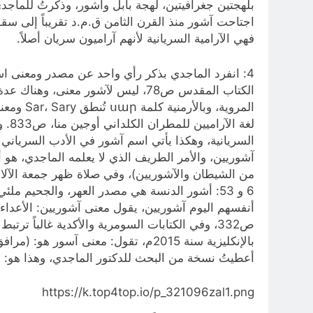
بلهجتين جغرافيتين، لهجة بابل وآشور، وذكرتُ للماجدي ب
فهي الآرامية السريانية لأنهم آراميون سريان أصلاً.
4: انفرد الماجدي بذكر رأي واحد عن مصدر ومعنى ا
المروية
السريانية، وهكذا يأتي اسم آشور في الأدب السرياني ب
من الشيطان والآشوريين)، وفي صلاة ظهر جمعة الآلام، 
ص332، وفي الكتابات السومرية والأكدية غالباً 
بالإنكليزية سنة 2015م، تقول: معنى آس
أعطيتُ نسخة من البحث للدكتور الماجدي، وهذا هو:
https://k.top4top.io/p_321096zal1.png