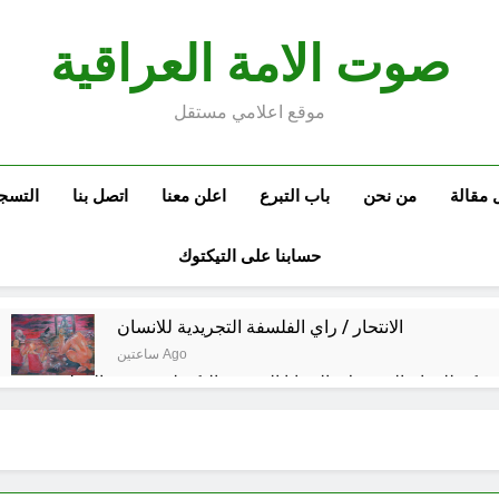
صوت الامة العراقية
موقع اعلامي مستقل
 مقالة
من نحن
باب التبرع
اعلن معنا
اتصل بنا
التسج
حسابنا على التيكتوك
الانتحار / راي الفلسفة التجريدية للانسان
ساعتين Ago
ة مكة للدفاع المشترك: الخفايا النووية والتكنولوجية غير المعلنة… ن
خطب صلاة الجمعة (ح 26) (مفهوم أسماء الله الحسنى)