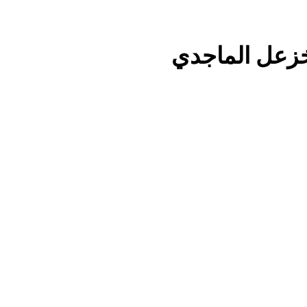
استقرار استلام الرواتب وسُلَّم ا
 خزعل الماجدي
صيف العراق وبغداد… المعتدل بين السخري
المخطط البياني لل
البرنامج الكيميائي الإيراني وحلبجة: الجدل حول ال
قراءة تحليليّة في الأبع