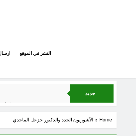
Ski
t
conten
النشر في الموقع
ارسال
جديد
اتفاقي
Home
الآشوريون الجدد والدكتور خزعل الماجدي
الكاتبان باقر الزبيدي ورياض سعد يحذران من الجولاني (ح 5) (لو تغفلون عن أسلحتكم وأمتعتكم فيميلون عليكم ميلة واحدة)