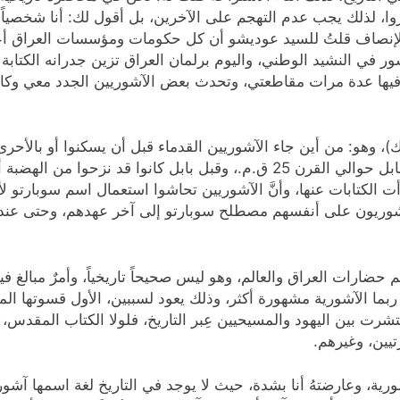
لذلك يجب عدم التهجم على الآخرين، بل أقول لك: أنا شخصياً افتخ
لإنصاف قلتُ للسيد عوديشو أن كل حكومات ومؤسسات العراق أعط
 في النشيد الوطني، واليوم برلمان العراق تزين جدرانه الكتابة ال
وا فيها عدة مرات مقاطعتي، وتحدث بعض الآشوريين الجدد معي وك
ذلك)، وهو: من أين جاء الآشوريين القدماء قبل أن يسكنوا أو بالأحر
سوبارتو؟، فالآشوريون أقوام أكدية نزحوا من جنوب بابل حوالي القرن 25 ق.م.،
ت الكتابات عنها، وأنَّ الآشوريين تحاشوا استعمال اسم سوبارتو ل
آشوريون على أنفسهم مصطلح سوبارتو إلى آخر عهدهم، وحتى عندم
 حضارات العراق والعالم، وهو ليس صحيحاً تاريخياً، وأمرٌ مبالغ ف
ربما الآشورية مشهورة أكثر، وذلك يعود لسببين، الأول قسوتها الم
رت بين اليهود والمسيحيين عِبر التاريخ، فلولا الكتاب المقدس، ل
ية، وعارضتهُ أنا بشدة، حيث لا يوجد في التاريخ لغة اسمها آشوري