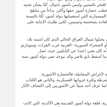
ر بالمتنبي وليس بآشور بانبيال، أمَّا بشأن تجنيه
ت حضارة آشور حقها وأكثر، بداءاً من مناهج
مسمارية التي استعملتها دولة آشور، أمَّا بالنسبة
العادة بشخصنة وتسيس، لكني طلبتُ الإجابة على
ى يحتلوا شمال العراق الحالي الذي كان اسمه بلاد
 وقبل بابل كانوا قد نزحوا من الهضبة أو الصحراء السورية- العربية غرب الفرات، وسوبارتو
أنه كان يعني (عبد) عن البابليين حيث عمل
ا أسقط نابو بلاصر والد نبوخذ نصر دولة آشور سنة
يه لأغراض المجاملة، فالحضارة الآشورية
فرطة وكثرة غزواتها العسكرية، والثاني هو الكتاب
ما عرَفَ أحد شيئاً عن الآشوريين إلى اكتشاف الآثار
ة، فلغة دولة آشور القديمة هي الأكدية، التي كانت