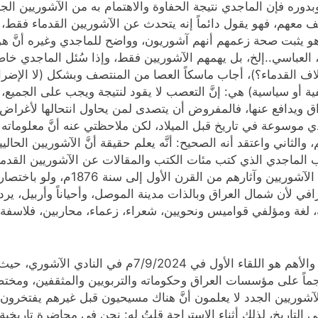
 وبدوره فإن الماجدي نتيجة الحفاوة والاهتمام به من الآشوريين ا
معهم، فهو يقول دائماً إنه يتحدث عن الآشوريين القدماء فقط، لك
و يثبت صحة زعمهم أنهم آشوريون، وواضح للماجدي وغيره أنَّ هؤلاء
، العباسي..إلخ، بل يهمهم الآشوريين فقط، وإذا سُئل الماجدي خ
اف القدماء؟)، أجاب ماسكاً العصا من المنتصف وبشكل (لا الإضرار
ية أو سياسية) هي: إنَّ التعصب لا يقود لنتيجة ويجب على الجميع،
راق ويدافع عنها، فالمفروض أن يتصدى لمن يحاول انتحالها لأغراض س
اجدي موسوعة في تاريخ قبل الميلاد، لكن ملاحظتي عنه أنَّ معلوما
والثاني واعتقد أنه الصحيح: أنَّه يعلم حقيقة أنَّ الآشوريين الحالي
الب الماجدي الذي كتب مئات الكتب والمقالات عن الآشوريين القد
مصادر وبلغة من يُسمُون أنفسهم اليوم آ
في لأن شمال العراق وبالذات مدينة الموصل، وأحياناً وأربيل، يرد
لغة ومؤلفي قواميس ونحويين، شعراء، زعماء، محاربين، فلاسفة، 
وسأتحدث باختصار عن اللقائين مع ذكر بعض الوثائق، والأهم هو اللقاء
ً على مؤسسات العراق وحكوماته والتربويين والمثقفين، ومختصره
 الآشوريين الجدد لا يعلمون أنَّ هناك مسيحيون قبل غيرهم يفتخرو
التاريخ، لذلك أثناء الاستراحة قلتُ له: نحن في محاضرة تاريخي