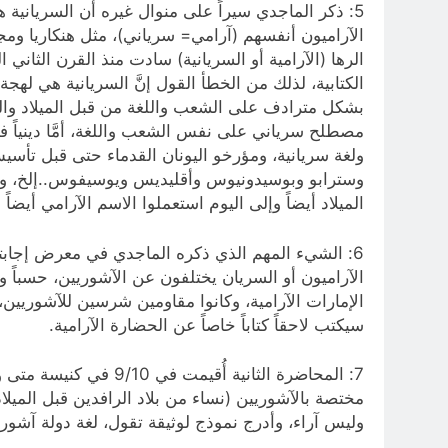
5: ذكر الماجدي سيراً على منوال غيره أن السريانية هي
الآراميون أنفسهم (آرامي= سرياني)، مثل هنكاريا ومجر،
الرها (الآرامية أو السريانية) سادت منذ القرن الث
الكتابية، لذلك من الخطأ القول إنَّ السريانية هي لهجة
بشكل مترادف على الشعب واللغة من قبل الميلاد والى ا
ولغة سريانية، ومؤرخو اليونان القدماء حتى قبل تأس
وسترابو وبوسيدونيوس وأقليديس ويوسيفوس..إلخ، وبما 
الميلاد أيضاً وإلى اليوم استعملوا الاسم الآرامي أيض
6: الشيء المهم الذي ذكره الماجدي في معرض إجابته ع
الآراميون أو السريان يختلفون عن الآشوريين، حسباً ونسبا
سيكتب لاحقاً كتاباً خاصاً عن الحضارة الآرامية.
7: المحاضرة الثانية أ
مختصة بالآشوريين (نساء من بلاد الرافدين قبل الميلاد
وليس آراء، وأدرج نموذج لوثيقة تقول، لغة دولة آشور