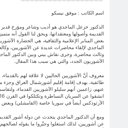
اسم الكاتب : موفق نيسكو
الدكتور خزعل الماجدي هو أديب وشاعر ومؤرخ قدير له ك
القديمة وأصولها ومعتقداتها، ويحق لنا القول أنه مت
بعض المنابر الإعلامية والثقافية، هي الحضارة الآشو
الماجدي لإلقاء محاضرات عديدة عن الآشوريين، وكالع
وثالث محاضرة، وجرى نقاش بيني وبين الدكتور الماجدي
الآشوريون الجدد، والتي هي سبب هذا المقال.
طائفية، بهدف إقامة إقليم آشورشمال العراق وجزء من
عنهم، زاعمين أنهم سليلو الآشوريين القدماء، ولتقاسم
الأرثوذكس أيضاً في سوريا خاصة (القامشلي) وبعض مناطق تركيا القري
عن آشوريين، لذلك استغلوا وجيَّروا ما يقوله لصالحه