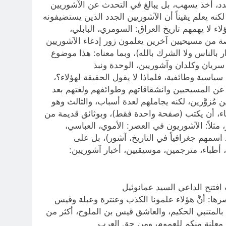
لجدد، أخذ يسهب، بل يبالغ في التحدث عن الآشوريين
نه يعلم يقيناً أن الآشوريين الجدد الذين يستضيفونه
 لا يهمهم تاريخ العراق: السومري، البابلي،
اصة من مسيحيين آخرين يعلمون زور إدعاء الآشوريين
 بالناس ولا الشرك بالله)، وبما معناه: هذا موضوع
 سريان وكلدان وآشوريين، الوحدة ونبذ
ياسية وطائفية، فلماذا لا يقول الحقيقة لهؤلاء؟،
ته عن المسيحيين وانشقاقاتهم وطوائفهم ولغتهم بعد
ين مُزوَّرين، لكنه يجاملهم لعدة أسباب، والثالث وهو
ماء، أن يكتب (صفحة واحدة فقط)، وبوثائق قديمة من
شوريين، عن الآشوريين وآثارهم من القرن الأول إلى سنة 1876م، ولو باختصار، مثلاً: الآشوريون في العصر: الأموي، العباسي،
 اسمهم جغرافياً في التاريخ، آشور)، بل على
أطباء، مترجمين، موسيقيين، أخبار آشوريين:
 الأول في 7/9/2024م في النادي الآشوري، حيث افتتح الداعي السيد عمانوئيل
ا: أنَّ هؤلاء علمونا الكذب وعنترة وعبلة وقيس
ن بالمتنبي الحكيم، والعاشق قيس بن الملوح، أكثر من
ة معلنة منكم للعموم، ومن حق العرب