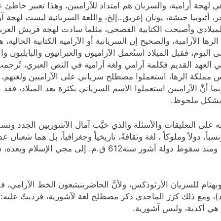
 لهجة أرامية، والسريان هم امتداد للآراميين، وهذا تعبير خاطئ علم
 أثيوبيا حبشة، يونان إغريق..إلخ، واللغة السريانية ليست لهجة آر
اني الميلادي وأصبحت الكتابية الفصحى، مثلما سادت لهجة قريش ا
 الرها الآرامية، والصحيح إن السريانية أو الآرامية الكتابية الحال
ليوم، فقبل الميلاد استُعمل الآراميون والعبرانيون والبابليون و
يس مملكة الرها، استعملوا مصطلح سرياني على الآراميين ولغتهم،
أنَّ الآراميين استعملوا الاسم السرياني بكثرة بعد الميلاد، ف
اً بشكل ملحوظ.
لى التعليقات والأسئلة والذي خيَّب آمال الآشوريين الجدد ونسف ز
ً، دولاً وملوكاً ، لغة وثقافةً، تاريخياً وجغرافياً، بل هما شعبان 
الإمارات الآرامية، وكانوا مقاومين شرسين للآشوريين، ومنذ سقوط 
ُقيمت في 9/10 في كنيسة متى وبهنام للسريان الأرثوذكس، ولأنَّ الحاضرينيتبعون الخط
)، ومع ذلك كرَرَ الماجدي ذكر مصطلح لغة لآشورية، فرديتُ عليه: ل
 هي أكدية، وليس آشورية.