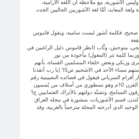
 وليس الآشورية، مع ملاحظة أن اللغة الآرامية،
كدية التي أصبحت لغة عسكرية ولغة المعابد، أمَّا لغة الآشوريين الحاليين الجدد،
ير صحيح، فكلمة آشور ليست سامية، ويقول قاموس
ية معناها البقعة
 ثور، بمعنى هائج، همجي، متوحش، وثَّاب (انظر قاموس دليل الراغبين في
اميين للمطران الكلداني أوجين منا، ص833. وقاموس كنز اللغة السريانية، لمطران الكلدان توماأودو، ص617)، وربما كلمة تتر (المغول) مأخوذة من تور
 كسرى وزنكي وبعض خلفاء المسلمين القساة، بأنهم
آشوريين، والأمر الطريف الذي لا يعلمه الماجدي، هو أنَّ أغلب الآشوريين الجدد الجالسين في محاضرته، يُصلُّون في كنيستهم مساء الأحد في الاشحيم ص15 (يا رب أنقذنا
ار أفرام السرياني فيقول في قصائده النصيبنية رقم
6 و 53: أشور الدنسة هي مصدر العهر، والجحيم ملئي بالآشوريين والسدوميين (اللوطيين)، وفي قاموس ابن بهلول من القرن 10م وهو نسطوري من أسلاف من يُسمون
أنفسهم اليوم آشوريين، يقول معنى آشوريين: الأعداء ص322، وتقول دائرة المعارف الكتابية: إن الآشوريين قساة لا يعرفون التسامح، وتشبِّه دولتهم بالأتراك العثمانيين ج1
يدج، لندن، قسم الآشوريات، منشورة في مجلة العراق
، فهو الوحيد الذي أدرجته المجلة مترجماً بالعربية، وقد