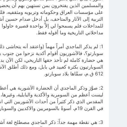
والمسلمين الذين يفتخرون بمن تستهين بهم أن يحضروا، 
على مؤسسات العراق وحكوماته وتربويه ومثقفيه، فل
التربية إلى الآثار والمتاحف، بل أدخل صدام حسين آشور
للمداخلات فلم يسمحوا لي إلاَّ بواحدة قصيرة حاول
مداخلاتي التاريخية وما أقوله فقط.
1: لم يذكر الماجدي أمراً مهماً (واعتقد أنه يتحاشى 
هي حضارة كاملة لم تأخذ حقها التاريخي، لكن الآن بدأ
السوبارتيون بكثرة كعبيد في بابل، ومع ذلك أطلق ال
612 ق.م، سمَّاها بلاد سوبارتو.
2: صوَّرَ وذكر الماجدي أن الحضارة الآشورية هي أعظم
ليست أعظم من السومرية والأكدية والبابلية، وغيرها، 
المقدس الذي ذكر كثيراً من أحداث الآشوريين التي انتش
في القرن 19م، أسوةً بالسومريين والاكديين والسوبارتيين، وغيرهم.
3: هي نقطة مهمة جداً: ذكر الماجدي مصطلح لغة آشور