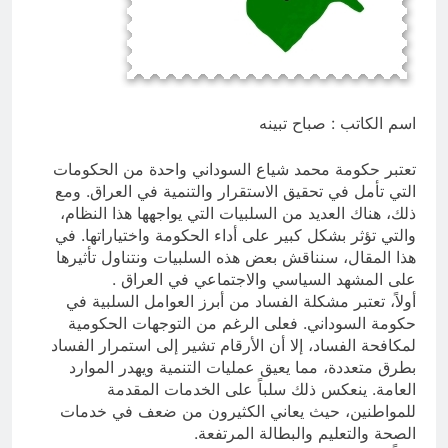
من الجولاني (ح 4) (وليأخذوا حذرهم
وأسلحتهم ود الذين كفروا لو تغفلون عن
13 ساعة Ago
أسلحتكم وأمتعتكم)
مقترح داعية الميدان للتعريف بتعاليم
وأحكام الشرائع والأديان
13 ساعة Ago
اسم الكاتب : صباح تبينه
تعتبر حكومة محمد شياع السوداني واحدة من الحكومات
التي تأمل في تحقيق الاستقرار والتنمية في العراق. ومع
ذلك، هناك العديد من السلبيات التي يواجهها هذا النظام،
والتي تؤثر بشكل كبير على أداء الحكومة واختياراتها. في
هذا المقال، سنناقش بعض هذه السلبيات ونتناول تأثيرها
على المشهد السياسي والاجتماعي في العراق .
أولاً، تعتبر مشكلة الفساد من أبرز العوامل السلبية في
حكومة السوداني. فعلى الرغم من التوجهات الحكومية
لمكافحة الفساد، إلا أن الأرقام تشير إلى استمرار الفساد
بطرق متعددة، مما يعيق عمليات التنمية ويهدر الموارد
العامة. ينعكس ذلك سلباً على الخدمات المقدمة
للمواطنين، حيث يعاني الكثيرون من ضعف في خدمات
الصحة والتعليم والبطالة المرتفعة.