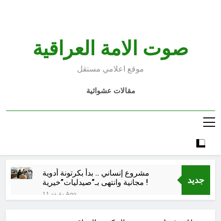
Ski
t
conten
صوت الامة العراقية
موقع اعلامي مستقل
مقالات عشوائية
مشروع إنساني .. بدأ بكرتونة أدوية
جديد
مجانية وانتهى بـ”صيدليات”خيرية !
11 دقيقة Ago
اتفاق مكة.. لحظة إعادة تشكيل
للتوازنات الإقليمية