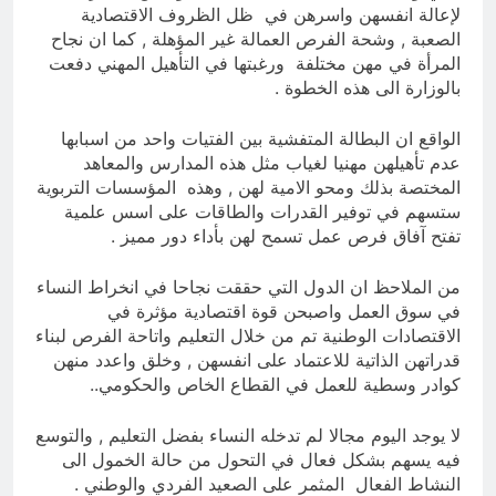
لإعالة انفسهن واسرهن في ظل الظروف الاقتصادية
الصعبة , وشحة الفرص العمالة غير المؤهلة , كما ان نجاح
المرأة في مهن مختلفة ورغبتها في التأهيل المهني دفعت
بالوزارة الى هذه الخطوة .
الواقع ان البطالة المتفشية بين الفتيات واحد من اسبابها
عدم تأهيلهن مهنيا لغياب مثل هذه المدارس والمعاهد
المختصة بذلك ومحو الامية لهن , وهذه المؤسسات التربوية
ستسهم في توفير القدرات والطاقات على اسس علمية
تفتح آفاق فرص عمل تسمح لهن بأداء دور مميز .
من الملاحظ ان الدول التي حققت نجاحا في انخراط النساء
في سوق العمل واصبحن قوة اقتصادية مؤثرة في
الاقتصادات الوطنية تم من خلال التعليم واتاحة الفرص لبناء
قدراتهن الذاتية للاعتماد على انفسهن , وخلق واعدد منهن
كوادر وسطية للعمل في القطاع الخاص والحكومي..
لا يوجد اليوم مجالا لم تدخله النساء بفضل التعليم , والتوسع
فيه يسهم بشكل فعال في التحول من حالة الخمول الى
النشاط الفعال المثمر على الصعيد الفردي والوطني .