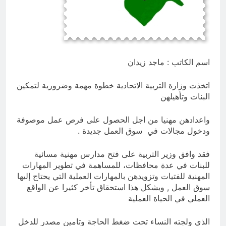
السخرية الرقمية (سوالف) والحقيقة
العلمية
8 ساعات Ago
المخطط البياني للموت / راي الفلسفة
التجريدية للانسان
8 ساعات Ago
اسم الكاتب : ماجد زيدان
اتخذت وزارة التربية الاتحادية خطوة مهمة وضرورية لتمكين
البنات وتأهيلهن
واعدادهن مهنيا من اجل الحصول على فرص عمل موصوفة
ودخول مجالات في سوق العمل جديدة .
فقد وافق وزير التربية على فتح مدارس مهنية مسائية
للبنات في عدة محافظات، للمساهمة في تطوير المهارات
المهنية للفتيات وتزويدهن بالمهارات العملية التي يحتاج إليها
سوق العمل , ويشكل هذا استحقاق تأخر كثيرا عن الواقع
العملي في الحياة العملية
الذي ولجته النساء تحت ضغط الحاجة وتامين مصدر للدخل