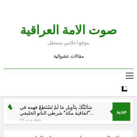
Ski
t
conten
صوت الامة العراقية
موقع اعلامي مستقل
مقالات عشوائية
سَأُنَبِّئُكَ بِتَأْوِيلِ مَا لَمْ تَسْتَطِعْ فهمه في
جديد
“اتفاقية مكة” شرطي الناتو الخليجي
النووي الجديد لتحجيم دور إيران وفصائلها
27 دقيقة Ago
الولائية وحتى إسرائيل؟
اشهر لوحة عالمية للموت / راي
الفلسفة التجريدية للانسان