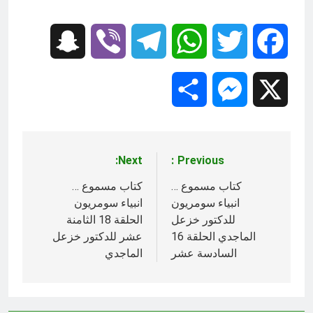
Snapchat
Viber
Telegram
WhatsApp
Twitter
Facebook
Share
Messenger
X
Next:
Previous:
تصفّح
المقالات
كتاب مسموع …
كتاب مسموع …
انبياء سومريون
انبياء سومريون
للدكتور خزعل
الحلقة 18 الثامنة
الماجدي الحلقة 16
عشر للدكتور خزعل
السادسة عشر
الماجدي