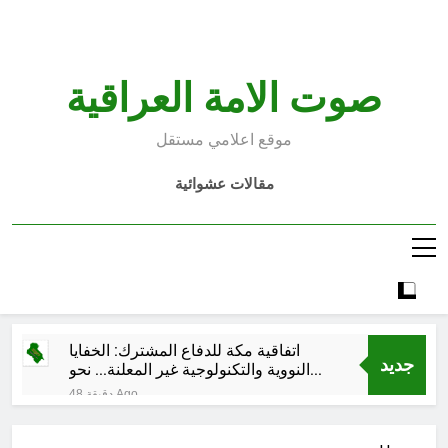
Ski
t
conten
صوت الامة العراقية
موقع اعلامي مستقل
مقالات عشوائية
اتفاقية مكة للدفاع المشترك: الخفايا
جديد
النووية والتكنولوجية غير المعلنة… نحو
هندسة ردع جديدة في الشرق الأوسط ؟
48 دقيقة Ago
خطب صلاة الجمعة (ح 26) (مفهوم
أسماء الله الحسنى)