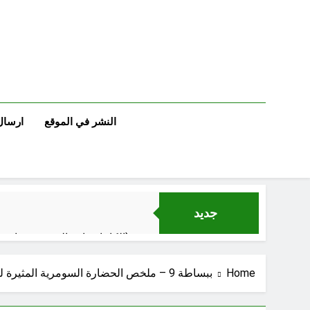
Ski
t
conten
النشر في الموقع
ارسال
جديد
الكاتبان باقر الزبيدي ورياض سعد يحذران من الجولاني (ح 1) (وإذا كنت فيهم فأقمت لهم الصلاة فلتقم طائفة منهم معك وليأخذوا أٍسلحتهم)
الإعلا
Home
ببساطة 9 – ملخص الحضارة السومرية المثيرة للجدل