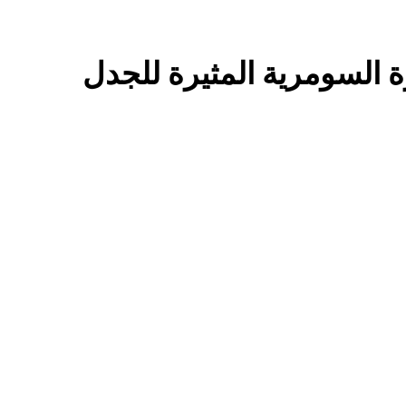
اولا: (الولائي بعيون العراقيين)..كيف تعرف الولائي بـ 13 صفة..ثانيا (
السعودية) و(استهداف الامريكان..والتهديد باجتياح الكويت)
ماذا لو..تحليل حالة البنية الأسلامية بأستبعاد العترة النبوية الطاهرة من المشهد الأسلامي..!!
تجيك المنية
توشكا سيّدُ الموقف في مأرب.. وضربةٌ تُجدِّد معادلةَ الردع.
4 ساعات Ago