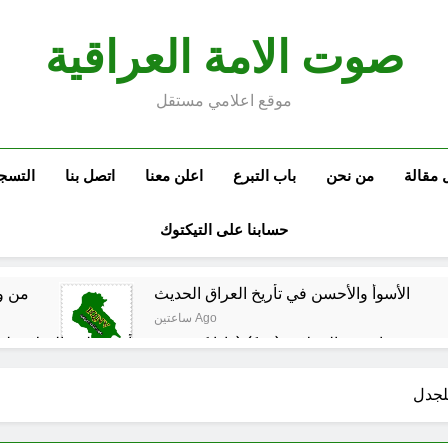
صوت الامة العراقية
موقع اعلامي مستقل
 مقالة
من نحن
باب التبرع
اعلن معنا
اتصل بنا
التسج
حسابنا على التيكتوك
الأسوأ والأحسن في تأريخ العراق الحديث
من و
ساعتين Ago
م العراقي الحر
مجلس عزاء حسيني (البصيرة في القرآن الكريم وعند العباس عليه السلام)
3 ساعات Ago
الحشود السورية على الحدود العراقية: لماذا الآن؟ وهل