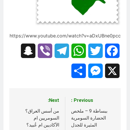
التطفل
15 ساعة Ago
ماذا لو كان المدير اقوى من الوزير
؟
15 ساعة Ago
https://www.youtube.com/watch?v=aDxUBne0pcc
Snapchat
Viber
Telegram
WhatsApp
Twitter
Facebook
Share
Messenger
X
Next:
Previous:
تصفّح
المقالات
ببساطة 9 – ملخص
من أسس العراق؟
الحضارة السومرية
السومريين ام
المثيرة للجدل
الآكاديين ام عُبيد؟