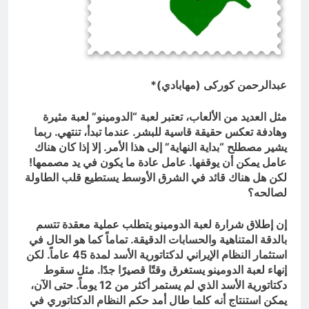
مجلس حسيني (دواعي نصب مآتم
العزاء الحسيني)
17 ساعة Ago
عبدالرحمن کورکی (مهابادي)*
مثل العديد من الألعاب، تعتبر لعبة “الدومينو” لعبة مثيرة
وهادفة تعكس حقيقة قاسية للبشر. عندما تبدأ، تنتهي. ربما
يشير مصطلح “بداية النهاية” إلى هذا الأمر. إلا إذا كان هناك
عامل يمكن أن يوقفها. عامل عادة ما يكون في يد مصممها!
لكن هل هناك قائد في الشرق الأوسط يستطيع قلب الطاولة
لصالحه؟
إن إطلاق شرارة لعبة الدومينو يتطلب عملية معقدة تتسم
بالدقة المتناهية والحسابات الدقيقة. تماماً كما هو الحال في
استثمار النظام الإيراني لدكتاتورية الأسد لمدة 45 عاماً. لكن
إنهاء لعبة الدومينو يستغرق وقتًا قصيرًا جدًا. مثل سقوط
دكتاتورية الأسد الذي لم يستمر أكثر من 12 يوماً. حتى الآن،
يمكن استنتاج أنه كلما طال أمد حكم النظام الدكتاتوري في