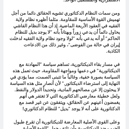
ومن سمات النظام الدكتاتوري تشويه الحقائق دائما من أجل
تهميش القوة الأساسية للمقاومة. مثلما أظهره نظام ولاية
الفقيه في العقود الأربعة الماضية. إذ أن هذا النظام الفاشي
يحاول دائماً أن يدعي زوراً وبهتاناً بأنه “لا يوجد بديل للنظام
الحاكم” أو أنه يدعي بأنه “لولا وجود نظام ولاية الفقيه لدخلت
إيران في حالة من الفوضى”، وغير ذلك من الادعاءت
الكاذبة.
في مسار بقاء الديكتاتورية، تساهم سياسة “المهادنة مع
الديكتاتورية” في دعمها ومواجهة المقاومة، حيث تعمل هذه
السياسة بصورة خفية، وغالباً ما تتبنى الصمت، مما يؤدي في
النهاية إلى استرضاء الديكتاتور.” لأن أنصار مثل هذه السياسة
لا يبحثون إلا عن مصالحهم المادية، وتحديداً الدولار والنفط.
ولعل خطيئة معارضي الدكتاتورية التي لا تغتفر هي أنهم
يغمضون أعينهم عن الحقائق، ويتفقون عن غير قصد مع
الدكتاتورية على أنه لا يوجد “بديل” للنظام الدكتاتوري!
وعلى القوى الأصلية المعارضة للديكتاتورية أن تقرع طبول
الحرب ضد الديكتاتورية وأن تلتف حول “القوة الأصلية