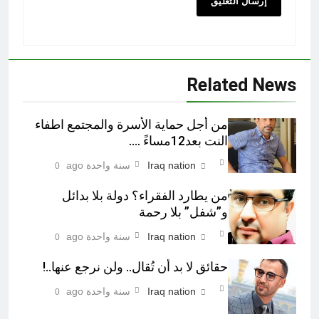
Related News
من أجل حماية الأسرة والمجتمع اطفاء
النت بعد12مساءً ….
Iraq nation
سنة واحدة ago
0
من يطارد الفقراء؟ دولة بلا بدائل
و”شفل” بلا رحمة
Iraq nation
سنة واحدة ago
0
حقائق لا بد أن تُقال.. ولن نرجع عنها..!
Iraq nation
سنة واحدة ago
0