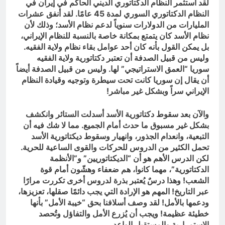
لقد استثمر النظام الدكتاتوري الديني الحاكم في إيران في
النظام الدكتاتوري السوري لمدة 45 عامًا. لقد أنفق عشرات
المليارات من الدولارات سنوياً لدعم نظام الأسد؛ وذلك لأن
نظام الأسد كان يتمتع بمكانة خاصة بالنسبة للنظام الإيراني،
بل يمكن القول بأنه كان أحد عوامل بقاء نظام ولاية الفقيه.
وليس من قبيل الصدفة أن تعتبر دكتاتورية ولاية الفقيه
سوريا “العمق الاستراتيجي” لها. وليس من قبيل الصدفة أيضاً
أن يقال إن سوريا كانت تحت سيطرة وتوجيه وقيادة النظام
الإيراني سراً وبشكل غير مباشر!
والآن بعد سقوط دكتاتورية الأسد أسدلت الستائر وانكشف
بشكل غير مسبوق ما حدث أمام الجميع. مما لا شك فيه أن
التبعية، وانعدام الجذور، وانهيار وسقوط ديكتاتورية الأسد
تحمل الكثير من الدروس للحركات والقوى الساعية للحرية.
لكن الدرس الأهم هو أن “الديكتاتوريين” و”الأنظمة
الدكتاتورية”، مهما كانوا، هم ضعفاء وهشّون أمام قوة
الشعب! وهذا درسٌ يُعتبر بذرة لدروس أخرى تكررت مرارًا
عبر التاريخ! المهم هو الإرادة التي يجب دائمًا صقلها، تعزيزها،
ودعمها بالأمل! لقد وصف أسلافنا بحق “خيبة الأمل” بأنها
خطيئة عظيمة! ويجب أن يُزرع الأمل والتفاؤل وتُحصد
الاستمرارية والمستقبل الواعد.