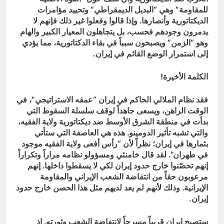
للمقاومة” وهي “البديل الديمقراطي” وتحييد مؤامرات
الديكتاتورية وأنصارها. وإذا قالوا وفعلوا غير ذلك فإنهم لا
يدمرون وجودهم فحسب، بل يتجاهلون المعيار الكبير والهام
وهو “الزمن” ويصبحون سبباً في بقاء الدكتاتورية، مما يؤدي
إلى استمرار الوضع القائم في إيران.
الكلمة الأخيرة!
فقد نظام الملالي الحاكم في إيران “عمقه الاستراتيجي”، في
الوقت الراهن، ويسعى جاهداً لوقف سلسلة السقوط التي
بدأت في منطقة الشرق الأوسط ضد ديكتاتورية ولاية الفقيه،
والتي تشبه تأثير الدومينو. هذه هي العاصفة التي ستأتي
بثمارها في إيران؛ نظراً لأن “رأس أفعى ولاية الفقيه موجود
في طهران”. لقد قال خامنئي ومسؤولو نظامه مراراً وتكراراً
إنهم تحصّنوا خارج حدود إيران لكي لا يسقطوا داخلها. إنهم
مرعوبون حقاً من انتفاضة الشعب الإيراني والمقاومة
الإيرانية. وذلك لأنهم لم يعد لديهم مثل هذا الحصن خارج حدود
إيران.
ستصبح إيران قريباً مسرحاً لانتفاضة الشعب وثورته. إذ