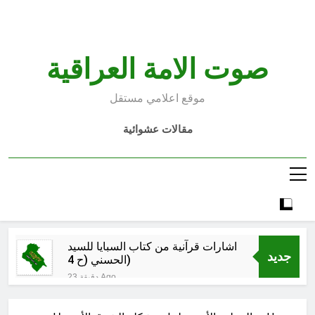
Ski
t
conten
صوت الامة العراقية
موقع اعلامي مستقل
مقالات عشوائية
اشارات قرآنية من كتاب السبايا للسيد
جديد
الحسني (ح 4)
23 دقيقة Ago
جيش المرجعية ضرورة عراقية: القوة
في القرآن الكريم (ح 13) (ويزدكم قوة