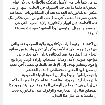
بلد ما، كلما بات من الأسهل تفكيكه والإطاحة به. لأن إنهاء
الصعوبات دائما ما يصاحبه السهولة في التغلب عليها. وعلى
عكس الديكتاتوريات الجديدة نجد أن الديكتاتوريات المتداعية
تختفي بسرعة! بمعنى آخر، بناءً على القوانين التي تحكم مثل
هذه الأنظمة، فإن انهيار ديكتاتورية ولاية الفقيه، التي هي
المصمم والممثل الرئيسي لهذا المشهد؛ سيحدث بسرعة
كبيرة!
إن اكتشاف وفهم آليات ديكتاتورية ولاية الفقيه بدقة، والتي
هي ثمرة جهود طويلة الأمد، يمكن أن تكون واحدة من مفاتيح
النجاح في المقاومة ضد الدكتاتورية.إن الأمر يحتاج إلى
مواجهة طويلة الأمد، وهيكل مستدام، وإرادة قوية، وبرنامج
واضح، وتنظيم يهدف إلى الإطاحة بالنظام. بمعنى آخر، يجب
أن تتمتع قوة المقاومة بخصائص “البديل الحقيقي
والديمقراطي”. ولهذا يقال إن القوة البديلة الحقيقية
والديمقراطية الوحيدة المنافسة لنظام ولاية الفقيه الحاكم
في إيران هي “المجلس الوطني للمقاومة الإيرانية”. ومن هذا
المنطلق يقال إن المعارضة والوقوف ضد الدكتاتورية يجب
أن يكتملا بدعم مثل هذا البديل.