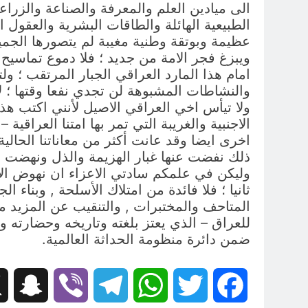
الى ميادين العلم والمعرفة والصناعة والزراعة 
الطبيعية الهائلة والطاقات البشرية والعقول 
عظيمة وبوتقة وطنية مغيبة لم يتصورها الجمي
ويبزغ فجر الامة من جديد ؛ فلا دموع تماسيح ا
امام هذا المارد العراقي الجبار المرتقب ؛ و
والنشاطات المشبوهة لن تجدي نفعا وقتها ؛ لان
ولا تيأس اخي العراقي الاصيل لأنني اكتب ه
الاجنبية والغريبة التي تمر بها امتنا العراقي
اخرى ايضا وقد عانت أكثر من معاناتنا الحالية 
ذلك نفضت عنها غبار الهزيمة والذل ونهضت م
وليكن في علمكم سادتي الاعزاء ان نهوض الامة
ثانيا ؛ فلا فائدة من امتلاك الأسلحة , وبنا
المتاحف والمختبرات , والتنقيب عن المزيد م
للعراق – الذي يعتز بلغته وتاريخه وحضارته وت
ضمن دائرة منظومة الحداثة العالمية.
hat
Viber
Telegram
WhatsApp
Twitter
Facebook