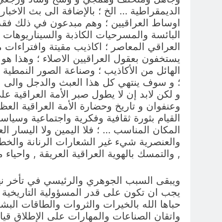
الديمقراطية … الخ ؛ بالإضافة الى بث الاخبار
اوساط العراقيين ؛ وهم مبدعون في ذلك فقد
البائسة والمسرحيات الكاذبة والسيناريوهات ال
العراقي المعاصر ؛ اكاذيب مقيتة وافتراءات مق
يستخفون بعقول العراقيين الاصلاء ؛ وهذا هو
الهائل من الأكاذيب ؛ وصناعة الصور النمطية 
؛ و سوف ينتهي كل هذا العبث والدجل والى ال
و لكن لابد إن لا يطول صبر الأمة العراقية عل
وعنفوان و تاريخ وحضارة الأمة العراقية العظي
القيام بثورة ثقافية وفكرية واجتماعية وسيا
المكان المناسب … ؛ فلا اليمين ولا اليسار ال
والعنصرية شيء غير الشعارات الرنانة والخطب
, والتمسك بالهوية العراقية العريقة , واحياء 
ويبقى السبب الجوهري والرئيسي في تأخر نهوض 
يجب ان تكون على قدر المسؤولية التاريخية وم
حباها الله بالخيرات والثروات والطاقات البش
واتقان الصناعات والمهارات على الإطلاق قيا