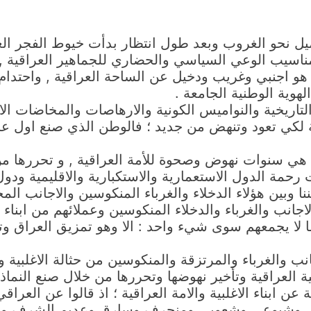
يل نحو الغروب وبعد طول انتظار بدأت خيوط الفجر ال
ناسيب الوعي السياسي والحضاري للجماهير العراقية , 
هو اجنبي وغريب ودخيل عن الساحة العراقية , واحتدام ا
لهوية الوطنية الجامعة .
لتاريخية والنواميس الكونية والارهاصات والمخاضات الاج
ة لكي تعود وتنهض من جديد ؛ فالوطن الذي صنع اول عج
هي سنوات نهوض وصحوة للأمة العراقية , و تحررها من كل
 رحمة الدول الاستعمارية والاستكبارية والاقليمية ودو
يننا وبين هؤلاء الدخلاء والغرباء المنكوسين والاجانب ا
نب والغرباء والدخلاء المنكوسين وعملائهم من ابناء و
ائما لا يجمعهم سوى شيء واحد : الا وهو تمزيق العراق و
نب والغرباء والمرتزقة والمنكوسين من حثالة الاغلبية وا
ية العراقية وتأخير نهوضها وتحررها من خلال صنع النما
ن ابناء الاغلبية والامة العراقية ؛ اذ قالوا عن الع
وشيوعي وشعوبي ومنحرف وسارق وعديم الشرف والغير