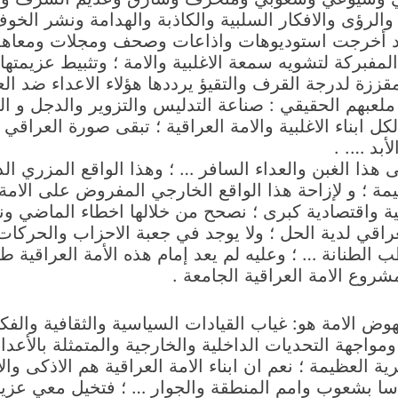
 والرؤى والافكار السلبية والكاذبة والهدامة ونشر الخ
 أخرجت استوديوهات واذاعات وصحف ومجلات ومعاهد وج
مفبركة لتشويه سمعة الاغلبية والامة ؛ وتثبيط عزيمتها 
ززة لدرجة القرف والتقيؤ يرددها هؤلاء الاعداء ضد العرا
 ملعبهم الحقيقي : صناعة التدليس والتزوير والدجل و
لكل ابناء الاغلبية والامة العراقية ؛ تبقى صورة العر
أبد …. .
ى هذا الغبن والعداء السافر … ؛ وهذا الواقع المزري ال
مة ؛ و لإزاحة هذا الواقع الخارجي المفروض على الامة 
سية واقتصادية كبرى ؛ نصحح من خلالها اخطاء الماضي 
عراقي لدية الحل ؛ ولا يوجد في جعبة الاحزاب والحركات 
 الطنانة … ؛ وعليه لم يعد إمام هذه الأمة العراقية ط
مشروع الامة العراقية الجامعة .
الامة هو: غياب القيادات السياسية والثقافية والفكرية 
واجهة التحديات الداخلية والخارجية والمتمثلة بالأعدا
رية العظيمة ؛ نعم ان ابناء الامة العراقية هم الاذك
سا بشعوب وامم المنطقة والجوار … ؛ فتخيل معي عزيزي 