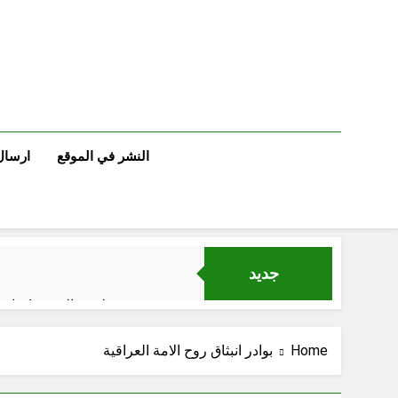
Ski
t
conten
النشر في الموقع
ارسال
جديد
لوحة النشوة / راي 
السمّ الصامت في
Home
بوادر انبثاق روح الامة العراقية