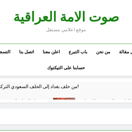
صوت الامة العراقية
موقع اعلامي مستقل
 مقالة
من نحن
باب التبرع
اعلن معنا
اتصل بنا
التسج
حسابنا على التيكتوك
من حلف بغداد إلى الحلف السعودي التركي الباكستاني- وفوائد انضمام العراق له!
الفلسفة التجريدية للانسان
شعراء العراق الذين بقيت
ساعتين Ago
 كفّك.. حين تغتالنا الأكياس البلاستيكية
الولاية ال
6 ساعات Ago
خطب صلاة الجمعة (ح 22) (تمييز وخلافة بني البشر)