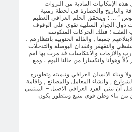
ل هذه الإمكانيات المادية من الثروات
اقة والتاريخ والحضارة في لحظة زمنية
كوس ” … ؛ ويتحقق الحلم العراقي العظيم
خلات دول الجوار السلبية تقوى على الوقوف
ب العفنة ؛ فتلك الحركات المنكوسة
اعهم جميعا , والفالة الجنوبية بانتظارهم .
تشظي والتقهقر وفقدان البوصلة والتدخلات
لتجارب والازمات والانتكاسات قد مرت بها امم
اً وهوانا وانكسارا من حالنا اليوم ، ومع
ا وبناء الانسان العراقي وتنميته وتطويره
لشوارع , وانشاء المعامل والمصانع , واقامة
ل أن نبني الفرد العراقي الاصيل – المنتمي
مكن من بناء وطن قوي منيع ومتطور يكون