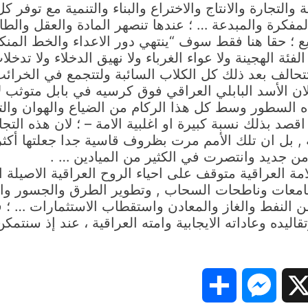
والتجارة والانتاج والاختراع والبناء والتنمية مع توفر ك
المفكرة والمبدعة … ؛ عندها تنصهر المادة والعقل والط
ع ؛ حقا هنا فقط سوف “ينتهي دور الاعداء والخط المن
لفئة الهجينة ولا عواء الغرباء ولا نهيق الدخلاء ولا تد
لتتحالف بعد ذلك كل الكلاب السائبة ولتتجمع في الخرائ
 الأسد البابلي العراقي فوق كرسيه في بابل متوثب لابتل
ذه السطور وسط كل هذا الركام من الضياع والهوان وال
ة – اقصد بذلك نسبة كبيرة او اغلبية الامة – ؛ لان هذه ا
, بل ان تلك الأمم مرت بظروف قاسية جدا جعلتها أكثر ذُل
ن جديد وانتصرت في الكثير من الميادين … .
 العراقية متوقف على احياء الروح العراقية الاصيلة اول
ء الجامعات وناطحات السحاب , وتطوير الطرق والجسور وا
ن النفط والغاز والمعادن واستقطاب الاستثمارات … ؛ قب
قاليده وعاداته الايجابية وامته العراقية ، عند إذ سنت
Share
Messenger
Snapc
X