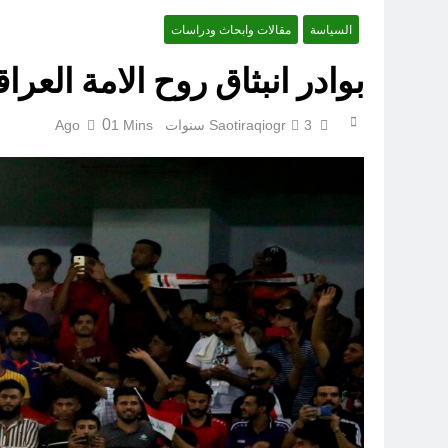
السياسة
مقالات وابحاث ودراسات
الكاتبان باقر الزبيدي ورياض سعد يحذران من الجولاني (ح 4) (وليأخذوا حذرهم وأسلحتهم ود الذين كفروا لو تغفلون عن أسلحتكم وأمتعتكم)
بوادر انبثاق روح الامة العراق
0
3 سنوات Ago
Saotiraqiogr
1 Mins
سَأُنَبِّئُكَ بِتَأْوِيلِ مَا لَمْ تَسْتَطِعْ فهمه في “اتفاقية مكة” شرطي الناتو الخليجي النووي الجديد لتحجيم دور إيران وفصائلها الولائية وحتى إسرائيل؟