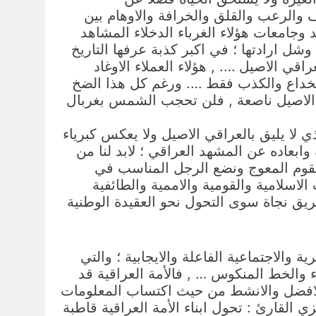
وف والرعب والقلق والخرافة والاوهام بين
امعات هؤلاء الغرباء الدخلاء المشاهد
وشل ارادتها ؛ في اكبر كذبة عرفها التاريخ
قي الاصيل …. , هؤلاء العملاء الاوغاد
 الخداع والكذب فقط …. ورغم كل هذا الضخ
اقي الاصيل ناصعة , فلن تحجب الشمس بغربال
ذي لا يليق بالعراقي الاصيل ولا يعكس كبرياء
وابعاده عن المشهد العراقي ؛ لابد لنا من
ونقوم المعوج ونضع الرجل المناسب في
الاسلامية والقومية والاممية والطائفية
ريق نجاة سوى التحول نحو العقيدة الوطنية
والاجتماعية الفاعلة والايجابية ؛ والتي
ء والخط المنكوس … , فالأمة العراقية قد
ى والافضل والانشط من حيث اكتساب المعلومات
القارئ : تحول ابناء الأمة العراقية قاطبة