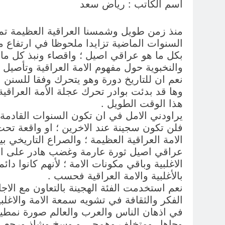
اسم الكاتب : رياض سعد
منذ زمن طويل وشمسنا العراقية العظيمة تم
السنوات الماضية تزايدا ملحوظا في ارتفاع م
بكل ما هو عراقي اصيل ؛ واقصاء ونبذ كل ما 
والنخبوية حول مفهوم الامة العراقية وتأصيل ا
نعم ان للتاريخ دورة وهو يتحرك وفقا للسنن ا
وها قد بدئت بوادر تحرك عجلة الأمة العراقي
هذا الوقت الطويل .
يراودني الامل في ان تكون السنوات القادمة 
فلن تكون سجينة عند الاخرين ؛ او واقعة تحت
الامة العراقية العظيمة ؛ والصراع التاريخي ب
عراقي اصيل ثورة عارمة وغضب هادر على الاجا
الاغلبية وباقي مكونات الامة ؛ لأنهم كانوا د
بالأغلبية والامة العراقية فحسب .
نعم استخدمت الفئة الهجينة بالتعاون مع الاجا
الفكر والثقافة في تشويه سمعة الامة والاغلب
في اذهان الناس والعرب والعالم صورة نمطية ع
وجاهل ومتخلف وهمجي و وسخ وشاذ ورجعي 