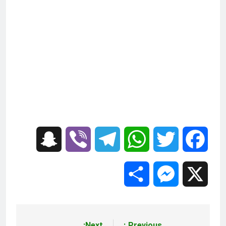
Snapchat
Viber
Telegram
WhatsApp
Twitter
Facebook
Share
Messenger
X
Next:
Previous: